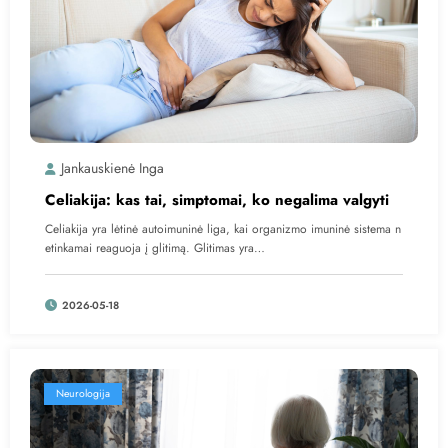
Jankauskienė Inga
Celiakija: kas tai, simptomai, ko negalima valgyti
Celiakija yra lėtinė autoimuninė liga, kai organizmo imuninė sistema n
etinkamai reaguoja į glitimą. Glitimas yra…
2026-05-18
Neurologija