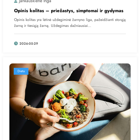
Jankauskienė Inga
Opinis kolitas – priežastys, simptomai ir gydymas
Opinis kolitas yra lėtinė uždegiminė žarnyno liga, pažeidžianti storąją
žarną ir tiesiąją žarną. Uždegimas dažniausiai…
2026-05-29
Dieta