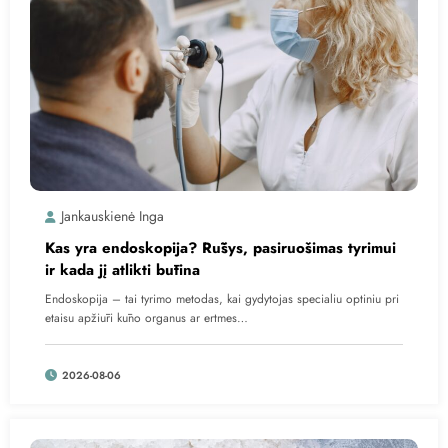
Jankauskienė Inga
Kas yra endoskopija? Rūšys, pasiruošimas tyrimui
ir kada jį atlikti būtina
Endoskopija – tai tyrimo metodas, kai gydytojas specialiu optiniu pri
etaisu apžiūri kūno organus ar ertmes…
2026-08-06