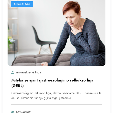
Sveika Mityba
Jankauskienė Inga
Mityba sergant gastroezofaginio refliukso liga
(GERL)
Gastroezofaginio refliukso liga, dažnai vadinama GERL, pasireiškia ta
da, kai skrandžio turinys grįžta atgal į stemplę…
2026-05-07