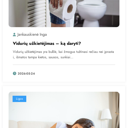
Jankauskienė Inga
Vidurių užkietėjimas – ką daryti?
Vidurių užkietėjimas yra būklė, kai žmogus tuštinasi rečiau nei įprasta
i, išmatos tampa kietos, sausos, sunkiai…
2026-05-24
Ligos