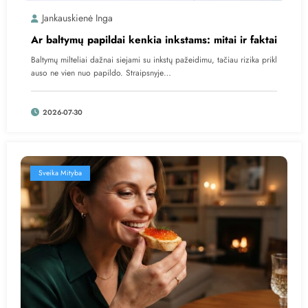
Jankauskienė Inga
Ar baltymų papildai kenkia inkstams: mitai ir faktai
Baltymų milteliai dažnai siejami su inkstų pažeidimu, tačiau rizika prikl
auso ne vien nuo papildo. Straipsnyje…
2026-07-30
Sveika Mityba