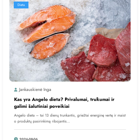
Dieta
Jankauskienė Inga
Kas yra Angelo dieta? Privalumai, trūkumai ir
galimi šalutiniai poveikiai
Angelo dieta – tai 13 dienų trunkantis, griežtai energinę vertę ir maist
o produktų pasirinkimą ribojantis…
2026-08-06