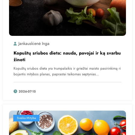
Jankauskienė Inga
Kopūstų sriubos dieta: nauda, pavojai ir ką svarbu
žinoti
Kopūstų sriubos dieta yra trumpalaikis ir griežtai maisto pasirinkimą ri
bojantis mitybos planas, paprastai taikomas septynias…
2026-07-15
Sveika Mityba