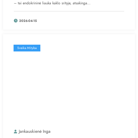
– tai endokrininė liauka kaklo srityje, atsakinga…
2026-04-15
Sveika Mityba
Jankauskienė Inga