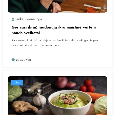
Jankauskienė Inga
Geriausi ikrai: raudonųjų ikrų maistinė vertė ir
nauda sveikatai
Raudonieji ikrai dažnai siejami su šventiniu stalu, ypatingomis progo
mis ir subtiliu skoniu. Tačiau tai nėra…
2026-07-28
Dieta