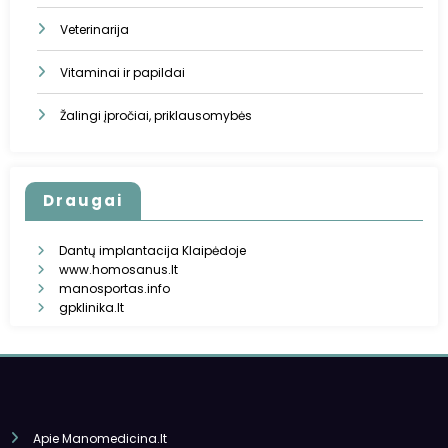
Veterinarija
Vitaminai ir papildai
Žalingi įpročiai, priklausomybės
Draugai
Dantų implantacija Klaipėdoje
www.homosanus.lt
manosportas.info
gpklinika.lt
Apie Manomedicina.lt