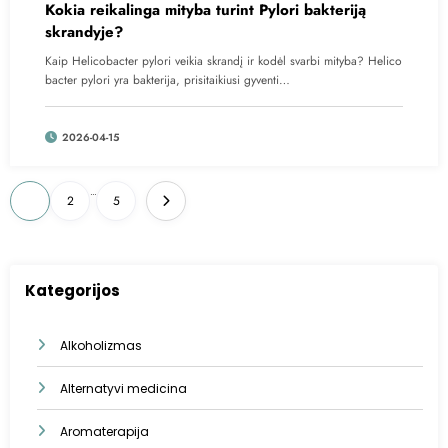
Kokia reikalinga mityba turint Pylori bakteriją
skrandyje?
Kaip Helicobacter pylori veikia skrandį ir kodėl svarbi mityba? Helico
bacter pylori yra bakterija, prisitaikiusi gyventi…
2026-04-15
Įrašų
…
1
2
5
puslapiavimas
Kategorijos
Alkoholizmas
Alternatyvi medicina
Aromaterapija