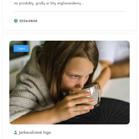
no produktų, grūdų ar kitų angliavandenių…
2026-08-06
Ligos
Jankauskienė Inga