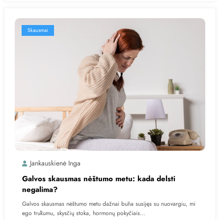
Skausmai
Jankauskienė Inga
Galvos skausmas nėštumo metu: kada delsti
negalima?
Galvos skausmas nėštumo metu dažnai būna susijęs su nuovargiu, mi
ego trūkumu, skysčių stoka, hormonų pokyčiais…