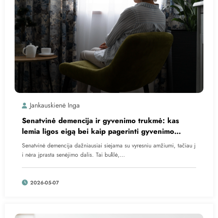
Jankauskienė Inga
Senatvinė demencija ir gyvenimo trukmė: kas
lemia ligos eigą bei kaip pagerinti gyvenimo
kokybę?
Senatvinė demencija dažniausiai siejama su vyresniu amžiumi, tačiau j
i nėra įprasta senėjimo dalis. Tai būklė,…
2026-05-07