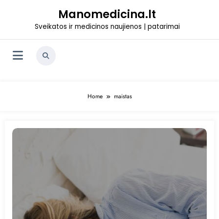
Skip
Manomedicina.lt
to
content
Sveikatos ir medicinos naujienos | patarimai
Home
maistas