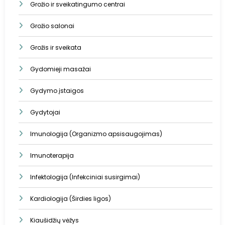
Grožio ir sveikatingumo centrai
Grožio salonai
Grožis ir sveikata
Gydomieji masažai
Gydymo įstaigos
Gydytojai
Imunologija (Organizmo apsisaugojimas)
Imunoterapija
Infektologija (Infekciniai susirgimai)
Kardiologija (Širdies ligos)
Kiaušidžių vėžys