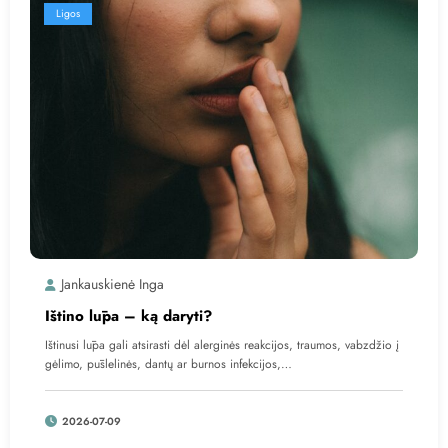
Ligos
Jankauskienė Inga
Ištino lūpa – ką daryti?
Ištinusi lūpa gali atsirasti dėl alerginės reakcijos, traumos, vabzdžio į
gėlimo, pūslelinės, dantų ar burnos infekcijos,…
2026-07-09