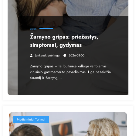
LIGOS
Žarnyno gripas: priežastys,
simptomai, gydymas
Jankauskienė Inga
2026-08-06
Žarnyno gripas – tai buitinėje kalboje vartojamas
virusinio gastroenterito pavadinimas. Liga pažeidžia
skrandį ir žarnyną,…
Medicininiai Tyrimai