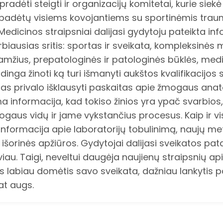
radėti steigti ir organizacijų komitetai, kurie siekė 
padėtų visiems kovojantiems su sportinėmis traumom
 Medicinos straipsniai dalijasi gydytoju pateikta 
varbiausias sritis: sportas ir sveikata, kompleksinės
r amžius, prepatologinės ir patologinės būklės, med
nga žinoti ką turi išmanyti aukštos kvalifikacijos 
 privalo išklausyti paskaitas apie žmogaus anatom
a informacija, kad tokiso žinios yra ypač svarbios, 
gaus vidų ir jame vykstančius procesus. Kaip ir vi
informacija apie laboratorijų tobulinimą, naujų me
rinės apžiūros. Gydytojai dalijasi sveikatos pata
yviau. Taigi, neveltui daugėja naujienų straipsnių 
s labiau domėtis savo sveikata, dažniau lankytis 
at augs.