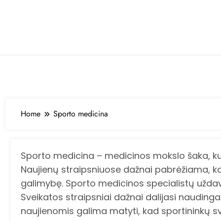
Skip
to
content
Home
Sporto medicina
Sporto medicina – medicinos mokslo šaka, kuri
Naujienų straipsniuose dažnai pabrėžiama, kad 
galimybę. Sporto medicinos specialistų uždaviny
Sveikatos straipsniai dažnai dalijasi nauding
naujienomis galima matyti, kad sportininkų sve