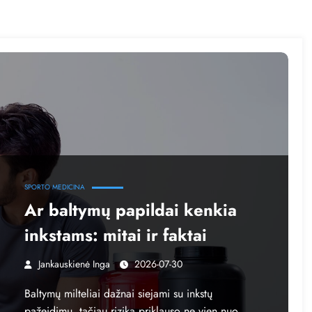
SPORTO MEDICINA
Ar baltymų papildai kenkia
inkstams: mitai ir faktai
Jankauskienė Inga
2026-07-30
Baltymų milteliai dažnai siejami su inkstų
pažeidimu, tačiau rizika priklauso ne vien nuo