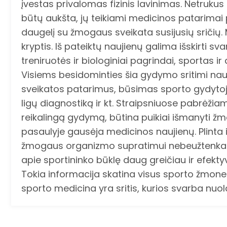
įvestas privalomas fizinis lavinimas. Netrukus p
būtų aukšta, jų teikiami medicinos patarimai 
daugelį su žmogaus sveikata susijusių sričių.
kryptis. Iš pateiktų naujienų galima išskirti s
treniruotės ir biologiniai pagrindai, sportas i
Visiems besidominties šia gydymo sritimi naudi
sveikatos patarimus, būsimas sporto gydytojas
ligų diagnostiką ir kt. Straipsniuose pabrėžiam
reikalingą gydymą, būtina puikiai išmanyti žmo
pasaulyje gausėja medicinos naujienų. Plinta 
žmogaus organizmo supratimui nebeužtenka išo
apie sportininko būklę daug greičiau ir efekt
Tokia informacija skatina visus sporto žmone
sporto medicina yra sritis, kurios svarba nuol