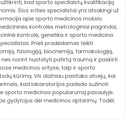
užtikrinti, kad sporto specilaistų kvalifikaciją
is. Šios srities specialistai yra atsakingi už
informacija apie sporto medicinos mokslo
 medicininės kontrolės metrologiniai pagrindai,
icininė kontrolė, genetika ir sporto medicina.
specialistas. Prieš pradėdamas teikti
iją, fiziologiją, biochemiją, farmakologiją,
nes norint nustatyti patirtą traumą ir paskirti
sose medicinos srityse, taip ir sporto
todų kūrimą. Vis dažniau pasitako atvejų, kai
rimais, kad labaratorijos padeda sužinoti
apie sporto medicinos populiarumą pasaulyje.
pas gydytojus dėl medicinos aptarimų. Todėl,