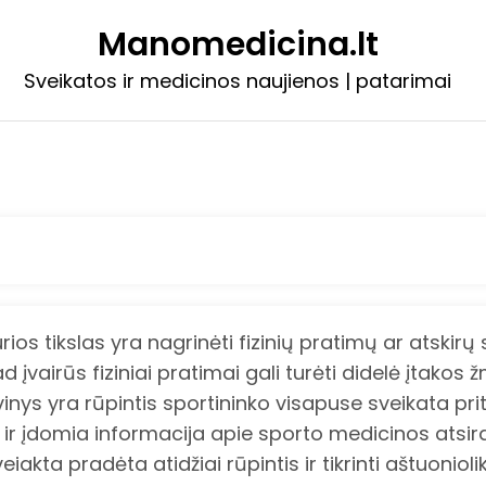
Manomedicina.lt
Sveikatos ir medicinos naujienos | patarimai
os tikslas yra nagrinėti fizinių pratimų ar atskir
įvairūs fiziniai pratimai gali turėti didelė įtakos 
s yra rūpintis sportininko visapuse sveikata pritai
a ir įdomia informacija apie sporto medicinos atsir
iakta pradėta atidžiai rūpintis ir tikrinti aštuoni