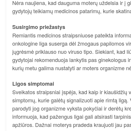
Nėra naujiena, kad dauguma moterų uždelsia ir į gin
gydytojų teikiamų medicinos patarimų, kurie skatina p
Susirgimo priežastys
Remiantis medicinos straipsniuose pateikta informac
onkologine liga suserga dėl žmogaus papilomos vir
jųgrėsmė priklauso nuo viruso tipo. Siekiant, kad 
gydytojai rekomenduoja lankytis pas ginekologus ir r
kurių metu galima nustatyti ar moters organizme n
Ligos simptomai
Sveikatos straipsniai įspėja, kad kaip ir kiaušidžių 
simptomų, kurie galėtų signalizuoti apie rimtą ligą. 
parodyti jog organizme vyksta pokyčiai ir derėtų kre
informuoja, kad pažengus ligai gali atsirasti tarpini
apžiūros. Dažnai moterys pradeda kraujuoti jau p