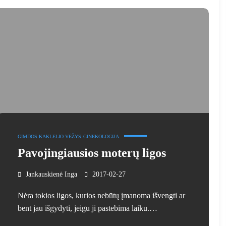
GIMDOS KAKLELIO VĖŽYS
GINEKOLOGIJA
Pavojingiausios moterų ligos
Jankauskienė Inga
2017-02-27
Nėra tokios ligos, kurios nebūtų įmanoma išvengti ar
bent jau išgydyti, jeigu ji pastebima laiku.…