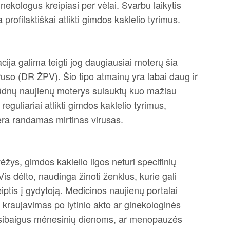
ekologus kreipiasi per vėlai. Svarbu laikytis
rofilaktiškai atlikti gimdos kaklelio tyrimus.
ija galima teigti jog daugiausiai moterų šia
uso (DR ŽPV). Šio tipo atmainų yra labai daug ir
liūdnų naujienų moterys sulauktų kuo mažiau
eguliariai atlikti gimdos kaklelio tyrimus,
ėra randamas mirtinas virusas.
vėžys, gimdos kaklelio ligos neturi specifinių
Vis dėlto, naudinga žinoti ženklus, kurie gali
iptis į gydytoją. Medicinos naujienų portalai
s kraujavimas po lytinio akto ar ginekologinės
asibaigus mėnesinių dienoms, ar menopauzės