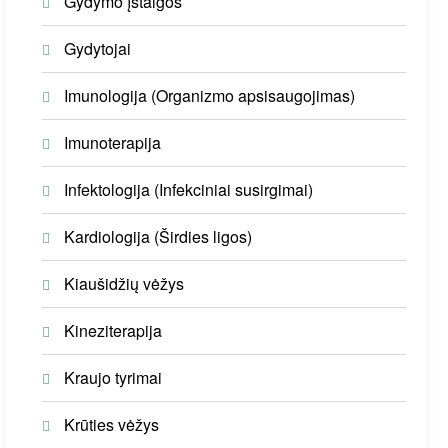
Gydymo įstaigos
Gydytojai
Imunologija (Organizmo apsisaugojimas)
Imunoterapija
Infektologija (Infekciniai susirgimai)
Kardiologija (Širdies ligos)
Kiaušidžių vėžys
Kineziterapija
Kraujo tyrimai
Krūties vėžys