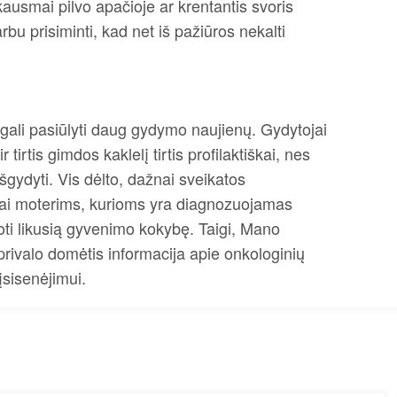
skausmai pilvo apačioje ar krentantis svoris
rbu prisiminti, kad net iš pažiūros nekalti
gali pasiūlyti daug gydymo naujienų. Gydytojai
tirtis gimdos kaklelį tirtis profilaktiškai, nes
šgydyti. Vis dėlto, dažnai sveikatos
 kai moterims, kurioms yra diagnozuojamas
uoti likusią gyvenimo kokybę. Taigi, Mano
rivalo domėtis informacija apie onkologinių
 įsisenėjimui.