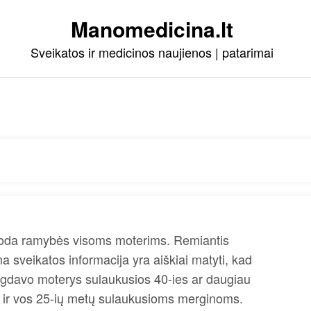
Manomedicina.lt
Sveikatos ir medicinos naujienos | patarimai
duoda ramybės visoms moterims. Remiantis
 sveikatos informacija yra aiškiai matyti, kad
sirgdavo moterys sulaukusios 40-ies ar daugiau
ma ir vos 25-ių metų sulaukusioms merginoms.