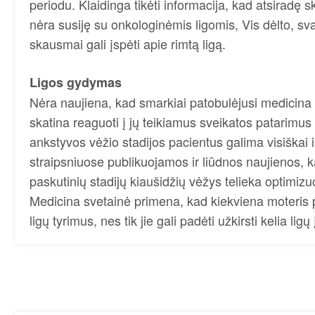
periodu. Klaidinga tikėti informacija, kad atsiradę 
nėra susiję su onkologinėmis ligomis, Vis dėlto, sva
skausmai gali įspėti apie rimtą ligą.
Ligos gydymas
Nėra naujiena, kad smarkiai patobulėjusi medicina 
skatina reaguoti į jų teikiamus sveikatos patarimus ir 
ankstyvos vėžio stadijos pacientus galima visiškai i
straipsniuose publikuojamos ir liūdnos naujienos,
paskutinių stadijų kiaušidžių vėžys telieka optimiz
Medicina svetainė primena, kad kiekviena moteris p
ligų tyrimus, nes tik jie gali padėti užkirsti kelia ligų