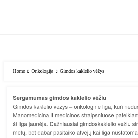
Skip
to
content
Home
Onkologija
Gimdos kaklelio vėžys
Sergamumas gimdos kaklelio vėžiu
Gimdos kaklelio vėžys – onkologinė liga, kuri ne
Manomedicina.lt medicinos straipsniuose pateikiama
ši liga jaunėja. Dažniausiai gimdoskaklelio vėžiu 
metų, bet dabar pasitaiko atvejų kai liga nustato