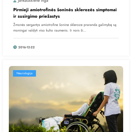
Jankauskienė Inga
Pirmieji amiotrofinės šoninės sklerozės simptomai
ir susirgimo priežastys
Žmonės sergantys amiotrofine šonine skleroze praranda galimybę są
moningai valdyti viso kūno raumenis. Ir nors ši…
2016-12-22
Neurologija