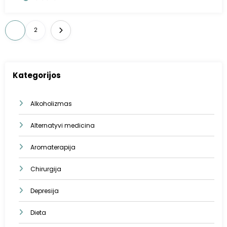
Įrašų
1
2
puslapiavimas
Kategorijos
Alkoholizmas
Alternatyvi medicina
Aromaterapija
Chirurgija
Depresija
Dieta