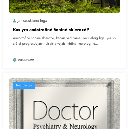
Jankauskienė Inga
Kas yra amiotrofinė šoninė sklerozė?
Amiotrofinė šoninė sklerozė, kartais vadinama Lou Gehrig liga, yra sp
arčiai progresuojanti, visais atvejais mirtina neurologinė…
2016-12-22
Neurologija