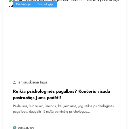
Psichiatrija
Psichologija
Jankauskienė Inga
Reikia psichologinės pagalbos? Koučeris visada
pasiruošęs Jums padėti!
Paklausus, kur reikėtų kreiptis, kai jaučiame, jog reikia psichologinės
pagalbos, daugelis iš mūsų paminėtų psichologus…
2015-07-09