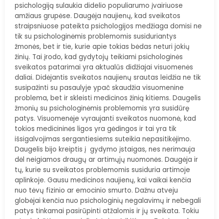
psichologiją sulaukia didelio populiarumo įvairiuose
amžiaus grupėse. Daugėja naujienų, kad sveikatos
straipsniuose pateikta psichologijos medžiaga domisi ne
tik su psichologinėmis problemomis susiduriantys
žmonės, bet ir tie, kurie apie tokias bėdas neturi jokių
žinių. Tai įrodo, kad gydytojų teikiami psichologinės
sveikatos patarimai yra aktualūs didžiajai visuomenės
daliai. Didėjantis sveikatos naujienų srautas leidžia ne tik
susipažinti su pasaulyje ypač skaudžia visuomenine
problema, bet ir skleisti medicinos žinią kitiems. Daugelis
žmonių su psichologinėmis problemomis yra susidūrę
patys. Visuomenėje vyraujanti sveikatos nuomonė, kad
tokios medicininės ligos yra gėdingos ir tai yra tik
išsigalvojimas sergantiesiems suteikia nepasitikėjimo.
Daugelis bijo kreiptis į gydymo įstaigas, nes nerimauja
dėl neigiamos draugų ar artimųjų nuomonės. Daugėja ir
tų, kurie su sveikatos problemomis susiduria artimoje
aplinkoje. Gausu medicinos naujienų, kai vaikai kenčia
nuo tėvų fizinio ar emocinio smurto. Dažnu atveju
globėjai kenčia nuo psichologinių negalavimų ir nebegali
patys tinkamai pasirūpinti atžalomis ir jų sveikata. Tokiu