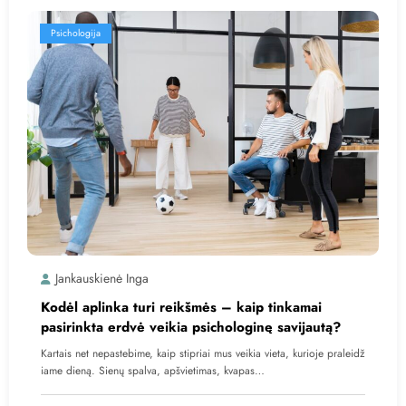
Psichologija
Jankauskienė Inga
Kodėl aplinka turi reikšmės – kaip tinkamai
pasirinkta erdvė veikia psichologinę savijautą?
Kartais net nepastebime, kaip stipriai mus veikia vieta, kurioje praleidž
iame dieną. Sienų spalva, apšvietimas, kvapas…