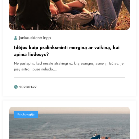
Jankauskienė Inga
Idėjos kaip pralinksminti merginą ar vaikiną, kai
apima liūdesys?
Ne paslaptis, kad nesate atsakingi už kitą suaugusį asmenį, tačiau, jei
jūsų antroji pusė nuliūdo,…
2023-01-27
Psichologija