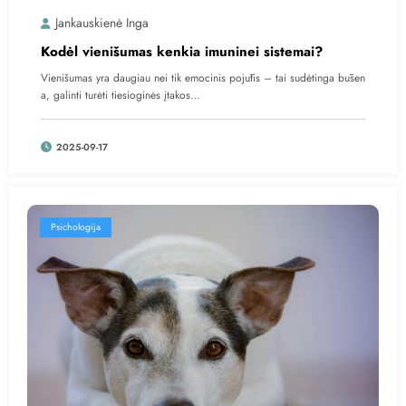
Jankauskienė Inga
Kodėl vienišumas kenkia imuninei sistemai?
Vienišumas yra daugiau nei tik emocinis pojūtis – tai sudėtinga būsen
a, galinti turėti tiesioginės įtakos…
2025-09-17
Psichologija