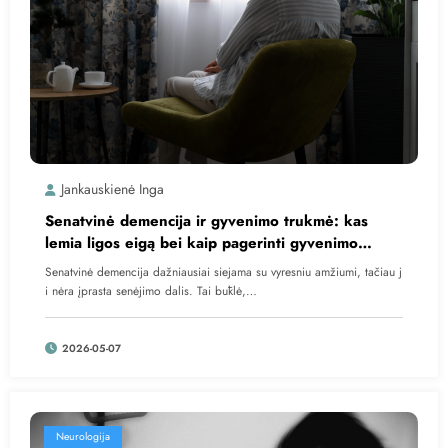
Jankauskienė Inga
Senatvinė demencija ir gyvenimo trukmė: kas
lemia ligos eigą bei kaip pagerinti gyvenimo
kokybę?
Senatvinė demencija dažniausiai siejama su vyresniu amžiumi, tačiau j
i nėra įprasta senėjimo dalis. Tai būklė,…
2026-05-07
Neurologija