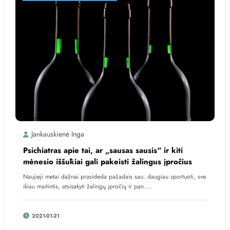
Jankauskienė Inga
Psichiatras apie tai, ar „sausas sausis“ ir kiti
mėnesio iššūkiai gali pakeisti žalingus įpročius
Naujieji metai dažnai prasideda pažadais sau: daugiau sportuoti, sve
ikiau maitintis, atsisakyti žalingų įpročių ir pan.…
2021-01-21