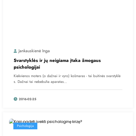
Jankauskienė Inga
Svarstyklės ir jų neigiama įtaka žmogaus
psichologijai
Kiekvienos moters (o dažnai ir vyro) košmaras - tai buitinės svarstyklė
s. Dažnai tai nebebūna aparatas…
2016-02-25
Psichologija