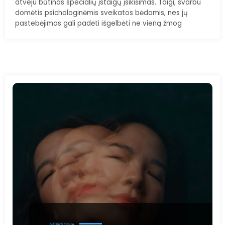
atveju būtinas specialių įstaigų įsikišimas. Taigi, svarbu
domėtis psichologinėmis sveikatos bėdomis, nes jų
pastebėjimas gali padėti išgelbėti ne vieną žmog
NEUROLOGIJA