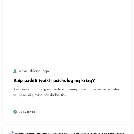
Jankauskienė Inga
Kaip padėti įveikti psichologinę krizę?
Kiekvienas iš mūsų gyvenime turėjo įvairių sukrėtimų – netikėtos netekt
ys, nesėkmių lavina tiek darbe, tiek…
2015-07-13