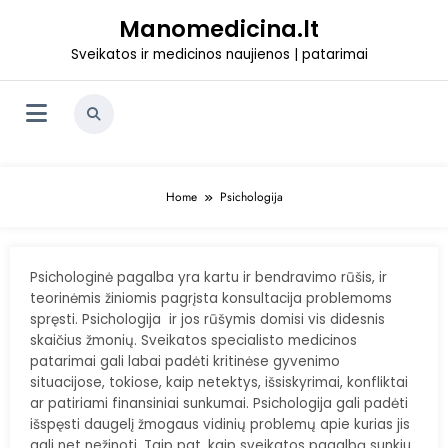
Skip
Manomedicina.lt
to
content
Sveikatos ir medicinos naujienos | patarimai
Home
Psichologija
Psichologinė pagalba yra kartu ir bendravimo rūšis, ir
teorinėmis žiniomis pagrįsta konsultacija problemoms
spręsti. Psichologija ir jos rūšymis domisi vis didesnis
skaičius žmonių. Sveikatos specialisto medicinos
patarimai gali labai padėti kritinėse gyvenimo
situacijose, tokiose, kaip netektys, išsiskyrimai, konfliktai
ar patiriami finansiniai sunkumai. Psichologija gali padėti
išspęsti daugelį žmogaus vidinių problemų apie kurias jis
gali net nežinoti. Taip pat ,kaip sveikatos pagalbą sunkiu