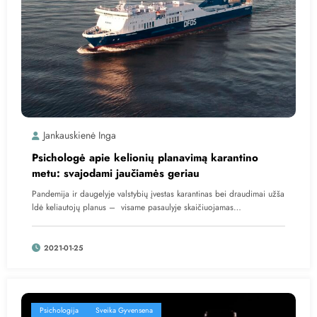
Jankauskienė Inga
Psichologė apie kelionių planavimą karantino
metu: svajodami jaučiamės geriau
Pandemija ir daugelyje valstybių įvestas karantinas bei draudimai užša
ldė keliautojų planus – visame pasaulyje skaičiuojamas…
2021-01-25
Psichologija
Sveika Gyvensena