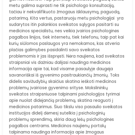
metu galima suprasti ne tik psichologo konsultaciją,
tačiau ir nekvalifikuoto žmogaus išklausymą, paguodą,
patarimą. Kita vertus, pastaruoju metu psichologijai yra
sudarytos itin palankios sveikatos sąlygos pasitarti su
medicinos specialistu, nes veikia įvairios psichologinės
pagalbos linijos, tiek internetu, tiek telefonu, taip pat kai
kurių siūlomos paslaugos yra nemokamos, kas atveria
plačias galimybes pasidalinti savo sveikatos
problemomis ir jas išspręsti. Nėra naujiena, kad sveikatos
straipsniai vis dažniau dalijasi naudinga medicinos
informacija apie tai, kad visame pasaulyje daugėja
savanoriškai iš gyvenimo pasitraukiančių žmonių. Toks
didelis savižudybių skaičius skatina ieškoti medicinos
problemų įvairiose gyvenimo srityse. Mokslininkų
sveikatos straipsniuose talpinami psichologijos tyrimai
apie nuolat didėjančią problemą, skatina reaguoti į
medicinos patarimus. Šiuo tikslu viso pasaulio sveikatos
institucijos didelį dėmesį sutelkia į psichologinių
problemų sprendimą, skiria daug lėšų psichologinės
pagalbos centrams. Medicinos naujienų portalų
talpinama naudinga informacija apie žmogaus