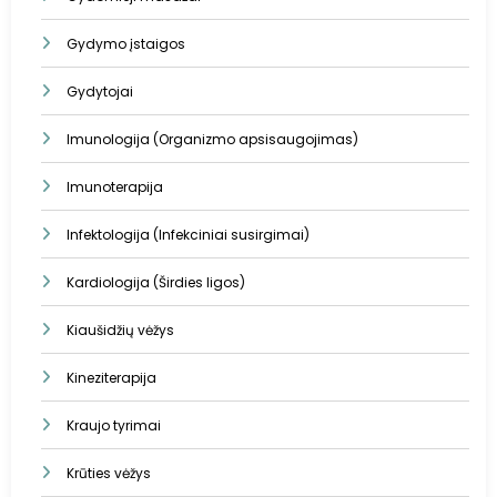
Gydymo įstaigos
Gydytojai
Imunologija (Organizmo apsisaugojimas)
Imunoterapija
Infektologija (Infekciniai susirgimai)
Kardiologija (Širdies ligos)
Kiaušidžių vėžys
Kineziterapija
Kraujo tyrimai
Krūties vėžys