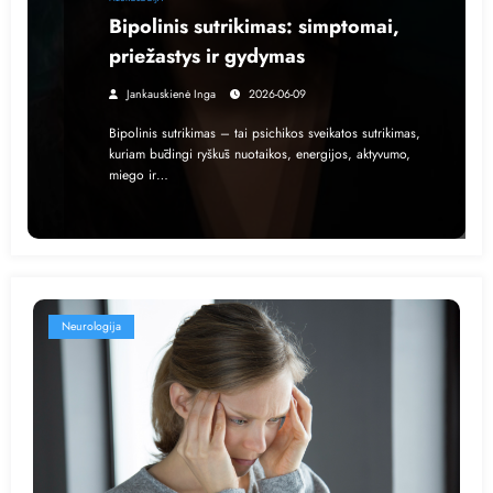
Bipolinis sutrikimas: simptomai,
priežastys ir gydymas
Jankauskienė Inga
2026-06-09
Bipolinis sutrikimas – tai psichikos sveikatos sutrikimas,
kuriam būdingi ryškūs nuotaikos, energijos, aktyvumo,
miego ir…
Neurologija