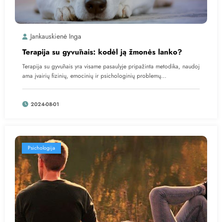
Jankauskienė Inga
Terapija su gyvūnais: kodėl ją žmonės lanko?
Terapija su gyvūnais yra visame pasaulyje pripažinta metodika, naudoj
ama įvairių fizinių, emocinių ir psichologinių problemų…
2024-08-01
Psichologija