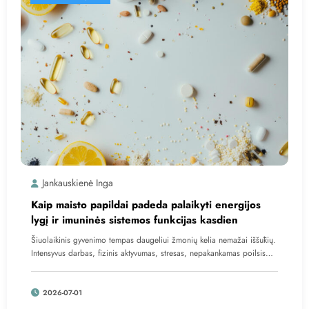
Jankauskienė Inga
Kaip maisto papildai padeda palaikyti energijos
lygį ir imuninės sistemos funkcijas kasdien
Šiuolaikinis gyvenimo tempas daugeliui žmonių kelia nemažai iššūkių.
Intensyvus darbas, fizinis aktyvumas, stresas, nepakankamas poilsis…
2026-07-01