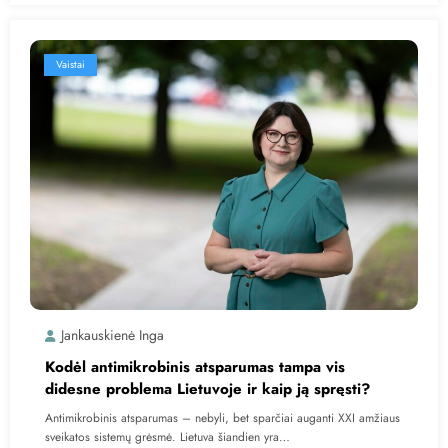
Vaistai
Jankauskienė Inga
Kodėl antimikrobinis atsparumas tampa vis
didesne problema Lietuvoje ir kaip ją spręsti?
Antimikrobinis atsparumas – nebyli, bet sparčiai auganti XXI amžiaus
sveikatos sistemų grėsmė. Lietuva šiandien yra…