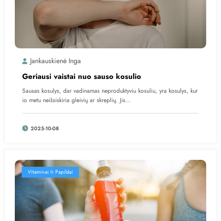
Jankauskienė Inga
Geriausi vaistai nuo sauso kosulio
Sausas kosulys, dar vadinamas neproduktyviu kosuliu, yra kosulys, kur
io metu neišsiskiria gleivių ar skreplių. Jis…
2025-10-08
Vitaminai Ir Papildai