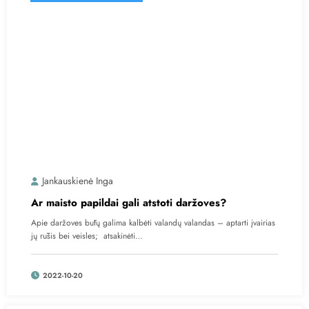
Jankauskienė Inga
Ar maisto papildai gali atstoti daržoves?
Apie daržoves būtų galima kalbėti valandų valandas – aptarti įvairias
jų rūšis bei veisles; atsakinėti…
2022-10-20