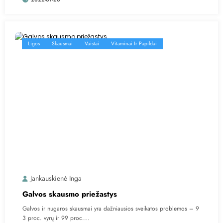
Ligos
Skausmai
Vaistai
Vitaminai Ir Papildai
Jankauskienė Inga
Galvos skausmo priežastys
Galvos ir nugaros skausmai yra dažniausios sveikatos problemos – 9
3 proc. vyrų ir 99 proc.…