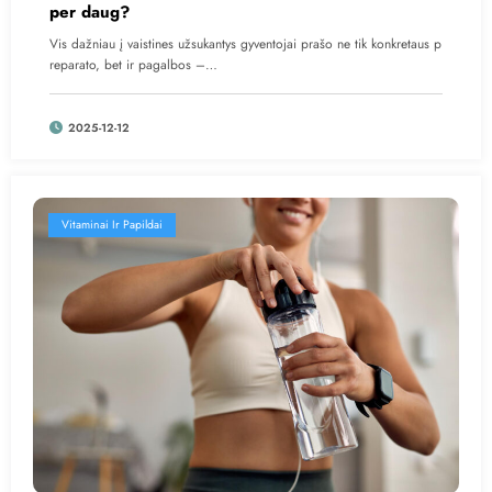
per daug?
Vis dažniau į vaistines užsukantys gyventojai prašo ne tik konkretaus p
reparato, bet ir pagalbos –…
2025-12-12
Vitaminai Ir Papildai