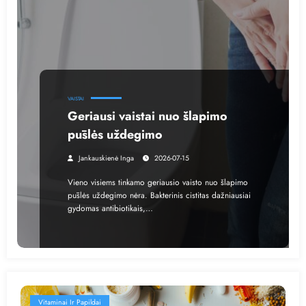
VAISTAI
Geriausi vaistai nuo šlapimo
pūslės uždegimo
Jankauskienė Inga
2026-07-15
Vieno visiems tinkamo geriausio vaisto nuo šlapimo
pūslės uždegimo nėra. Bakterinis cistitas dažniausiai
gydomas antibiotikais,…
Vitaminai Ir Papildai