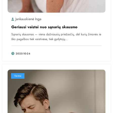
Jankauskienė Inga
Geriausi vaistai nuo sąnarių skausmo
Sąnarių skausmas — viena dažniausių priežasčių, dėl kurių žmonės ie
ško pagalbos tiek vaistinėse, tiek gydytojų…
2025-10-24
Vaistai