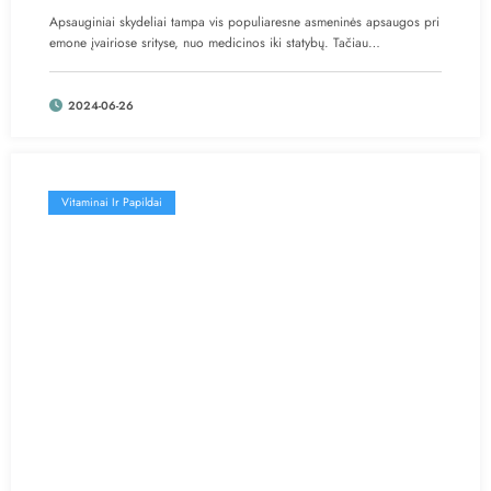
Apsauginiai skydeliai tampa vis populiaresne asmeninės apsaugos pri
emone įvairiose srityse, nuo medicinos iki statybų. Tačiau…
2024-06-26
Vitaminai Ir Papildai