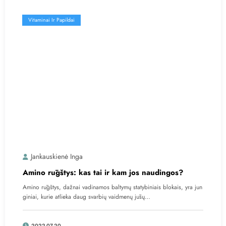
Vitaminai Ir Papildai
Jankauskienė Inga
Amino rūgštys: kas tai ir kam jos naudingos?
Amino rūgštys, dažnai vadinamos baltymų statybiniais blokais, yra jun
giniai, kurie atlieka daug svarbių vaidmenų jūsų…
2022-07-20