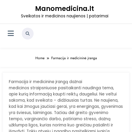
Skip
Manomedicina.lt
to
content
Sveikatos ir medicinos naujienos | patarimai
Home
Farmacija ir medicininė įranga
Farmacija ir medicininė įrangą dažnai
medicinos straipsniuose pasitaikanti naudinga tema,
apie kurią informaciją kaupti reiktų daugeliui. Ne veltui
sakoma, kad sveikata – didžiausias turtas. Ne naujiena,
kad kai žmogus jaučiasi gerai, yra energingas, gyvenimas
yra šviesus, laimingas. Tačiau dėl greito gyvenimo
tempo, varginančio darbo, patiriamo streso, dažną
užklumpa ligos, kurias norima kuo greičiau pašalinti ir
išgydyti. Tokiu atveju į pagalbą pasitelkiami įvairūs