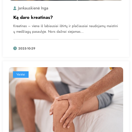
Jankauskienė Inga
Ką daro kreatinas?
Kreatinas – viena iš labiausiai ištirtų ir plačiausiai naudojamų maistini
ų medžiagų pasaulyje. Nors dažnai siejamas…
2025-10-29
Vaistai