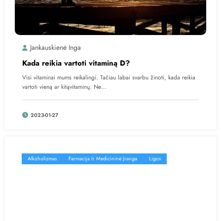
Jankauskienė Inga
Kada reikia vartoti vitaminą D?
Visi vitaminai mums reikalingi. Tačiau labai svarbu žinoti, kada reikia
vartoti vieną ar kitąvitaminų. Ne…
2023-01-27
Alkoholizmas
Farmacija Ir Medicininė Įranga
Ligos