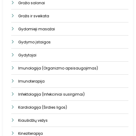
Grožio salonai
Grožis ir sveikata
Gydomieji masažai
Gydymo įstaigos
Gydytojai
Imunologija (Organizmo apsisaugojimas)
Imunoterapija
Infektologija (Infekciniai susirgimai)
Kardiologija (Širdies ligos)
Kiaušidžių vėžys
Kineziterapija