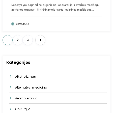
Kepenys yra pagrindinė organizmo laboratorija ir svarbus medžiagų
apykaitos organas. Iš virškinamojo trakto maistinės medžiagos…
2021-11-08
Įrašų
1
2
3
puslapiavimas
Kategorijos
Alkoholizmas
Alternatyvi medicina
Aromaterapija
Chirurgija