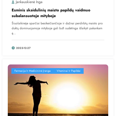
Jankauskienė Inga
Esminis skaidulinių maisto papildų vaidmuo
subalansuotoje mityboje
Šiuolaikinėje sparčiai besikeičiančioje ir dažnai perdirbtų maisto pro
duktų dominuojamoje mityboje gali būti sudėtinga išlaikyti pakankam
ą…
2023-12-27
Farmacija Ir Medicininė Įranga
Vitaminai Ir Papildai