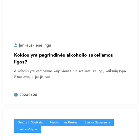
Jankauskienė Inga
Kokios yra pagrindinės alkoholio sukeliamos
ligos?
Alkoholis yra vertinamas kaip vienas itin sveikatai žalingų veiksnių (ypa
č tuo atveju, jei jis bus…
2023-01-26
Grožis Ir Sveikata
Medicininės Prekės
Sveika Gyvensena
Sveika Mityba