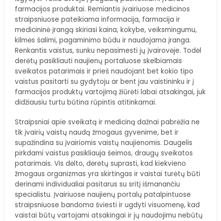
farmacijos produktai. Remiantis įvairiuose medicinos
straipsniuose pateikiama informacija, farmacija ir
medicininė įrangą skiriasi kaina, kokybe, veiksmingumu,
kilmės šalimi, pagaminimo būdu ir naudojama įranga.
Renkantis vaistus, sunku nepasimesti jų įvairovėje. Todėl
derėtų pasikliauti naujienų portaluose skelbiamais
sveikatos patarimais ir prieš naudojant bet kokio tipo
vaistus pasitarti su gydytoju ar bent jau vaistininku ir į
farmacijos produktų vartojimą žiūrėti labai atsakingai, juk
didžiausiu turtu būtina rūpintis atitinkamai.
Straipsniai apie sveikatą ir mediciną dažnai pabrėžia ne
tik įvairių vaistų naudą žmogaus gyvenime, bet ir
supažindina su įvairiomis vaistų naujienomis. Daugelis
pirkdami vaistus pasikliauja šeimos, draugų sveikatos
patarimais. Vis dėlto, dėrėtų suprasti, kad kiekvieno
žmogaus organizmas yra skirtingas ir vaistai turėtų būti
derinami individualiai pasitarus su sritį išmanančiu
specialistu. Įvairiuose naujienų portalų patalpintuose
straipsniuose bandoma šviesti ir ugdyti visuomenę, kad
vaistai būtų vartojami atsakingai ir jų naudojimu nebūtų