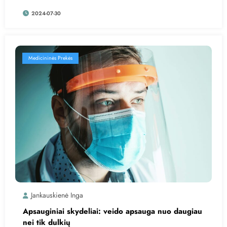
2024-07-30
Medicininės Prekės
Jankauskienė Inga
Apsauginiai skydeliai: veido apsauga nuo daugiau
nei tik dulkių