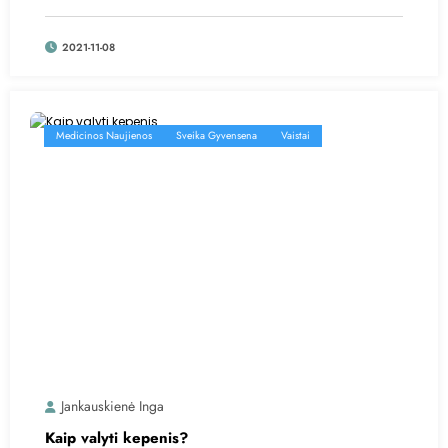
2021-11-08
Medicinos Naujienos
Sveika Gyvensena
Vaistai
Jankauskienė Inga
Kaip valyti kepenis?