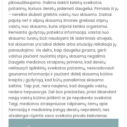
piknaudžiaujama. Galima išskirti keletą sveikatos
patarimų, kuriuos derėtų įsidėmėti daugeliui. Pirmasis iš jų
– nereikia skubėti griebtis vaistų nuo skausmo. Dažnai
pajutę net ir silpną skausmą žmonės griebiasi stiprių
vaistų nuo skausmo, kurie stipriai kenkia organizmui.
Remiantis gydytojų pateikta informacija, vaistai nuo
skausmo turėtų būti naudojami tik išskirtiniais atvėjais,
kai skausmas yra labai didelis arba situaciją reikalauja jų
panaudojimo. Vis dėlto, kaip daugeliui įprasta, gerti
vaistus jaučiant nuolatinį stiprų skausmą negalima.
Daugelis medicinos straipsnių primena, kad derėtų
neklausyti aplinkinių sveikatos patarimų, nesivadovauti
gaunama informacija ir jaučiant didelį skausmą būtina
kreiptis į gydytoją, kad būtų panaikintas skausmo
šaltinis. Taip pat, nėra naujiena, kad daugelis vaistų
nedera tarpusavyje. Dėl šios priežasties, prieš išbandant
naują vaistą būtina įsitikinti ar jie nepakenks sveikatai.
Taigi, medicinos straispniuose talpinamų temų apie
farmaciją ir medicininę įrangą derėtų nepraleisti, nes
atsakingai rūpintis savo sveikata privalo kiekvienas.