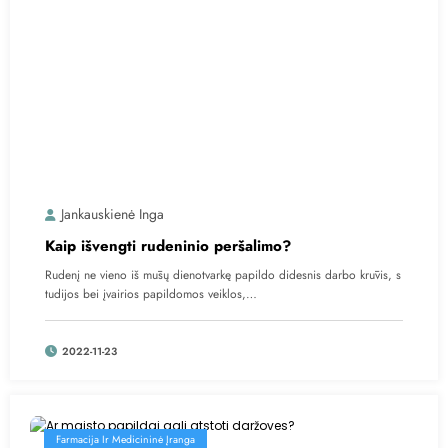
Jankauskienė Inga
Kaip išvengti rudeninio peršalimo?
Rudenį ne vieno iš mūsų dienotvarkę papildo didesnis darbo krūvis, s
tudijos bei įvairios papildomos veiklos,…
2022-11-23
Farmacija Ir Medicininė Įranga