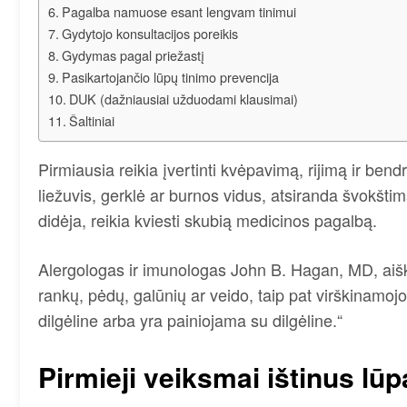
Pagalba namuose esant lengvam tinimui
Gydytojo konsultacijos poreikis
Gydymas pagal priežastį
Pasikartojančio lūpų tinimo prevencija
DUK (dažniausiai užduodami klausimai)
Šaltiniai
Pirmiausia reikia įvertinti kvėpavimą, rijimą ir bendr
liežuvis, gerklė ar burnos vidus, atsiranda švokšti
didėja, reikia kviesti skubią medicinos pagalbą.
Alergologas ir imunologas John B. Hagan, MD, aiš
rankų, pėdų, galūnių ar veido, taip pat virškinamojo 
dilgėline arba yra painiojama su dilgėline.“
Pirmieji veiksmai ištinus lūp