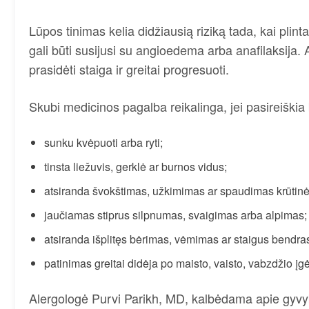
Lūpos tinimas kelia didžiausią riziką tada, kai plinta
gali būti susijusi su angioedema arba anafilaksija. A
prasidėti staiga ir greitai progresuoti.
Skubi medicinos pagalba reikalinga, jei pasireiškia
sunku kvėpuoti arba ryti;
tinsta liežuvis, gerklė ar burnos vidus;
atsiranda švokštimas, užkimimas ar spaudimas krūtinė
jaučiamas stiprus silpnumas, svaigimas arba alpimas;
atsiranda išplitęs bėrimas, vėmimas ar staigus bendr
patinimas greitai didėja po maisto, vaisto, vabzdžio įg
Alergologė Purvi Parikh, MD, kalbėdama apie gyvybe