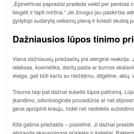
„Epinefrinas paprastai pradeda veikti per penkias mi
blogėti ir tapti mirtina.“ Jei žmogui jau paskirtas ad
gydytojo sudarytą veiksmų planą ir kviesti skubią 
Dažniausios lūpos tinimo pr
Viena dažniausių priežasčių yra alerginė reakcija. J
lateksas, kosmetika, dantų pasta ar burnos skalavim
staiga, gali būti kartu su niežėjimu, dilgėline, akių,
Trauma taip pat dažnai sukelia lūpos patinimą. Lūpa 
įkandimo, odontologinės procedūros ar net stipresni
gerai aprūpinti krauju, todėl net nedidelis sužeidimas
Kita galima priežastis – pūslelinė. Ji dažnai prasid
atsiranda skausmingos pūslelės ir šašeliai. Bakteri