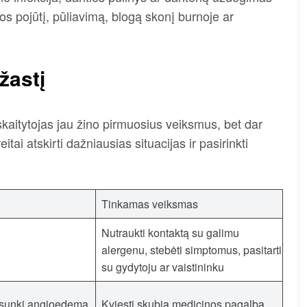
s pojūtį, pūliavimą, blogą skonį burnoje ar
žastį
 skaitytojas jau žino pirmuosius veiksmus, bet dar
itai atskirti dažniausias situacijas ir pasirinkti
Tinkamas veiksmas
Nutraukti kontaktą su galimu
alergenu, stebėti simptomus, pasitarti
su gydytoju ar vaistininku
a sunki angioedema
Kviesti skubią medicinos pagalbą