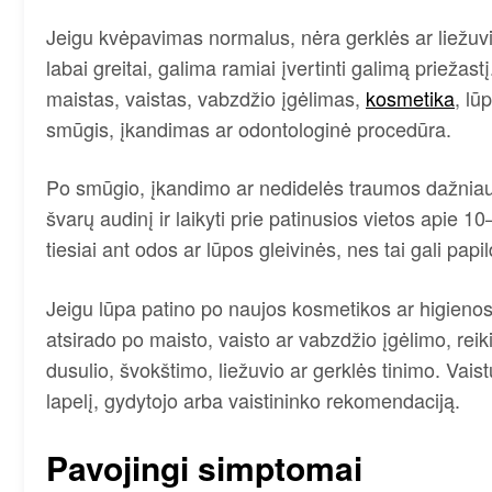
Jeigu kvėpavimas normalus, nėra gerklės ar liežuvi
labai greitai, galima ramiai įvertinti galimą priežast
maistas, vaistas, vabzdžio įgėlimas,
kosmetika
, lū
smūgis, įkandimas ar odontologinė procedūra.
Po smūgio, įkandimo ar nedidelės traumos dažniaus
švarų audinį ir laikyti prie patinusios vietos apie 
tiesiai ant odos ar lūpos gleivinės, nes tai gali pap
Jeigu lūpa patino po naujos kosmetikos ar higienos
atsirado po maisto, vaisto ar vabzdžio įgėlimo, reiki
dusulio, švokštimo, liežuvio ar gerklės tinimo. Vai
lapelį, gydytojo arba vaistininko rekomendaciją.
Pavojingi simptomai