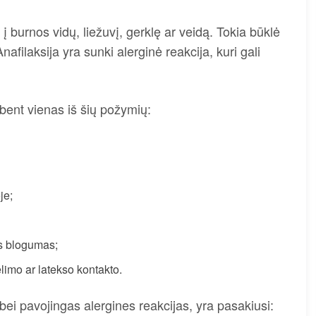
 į burnos vidų, liežuvį, gerklę ar veidą. Tokia būklė
nafilaksija yra sunki alerginė reakcija, kuri gali
 bent vienas iš šių požymių:
je;
as blogumas;
ėlimo ar latekso kontakto.
i pavojingas alergines reakcijas, yra pasakiusi: