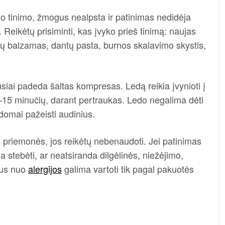
o tinimo, žmogus nealpsta ir patinimas nedidėja
į. Reikėtų prisiminti, kas įvyko prieš tinimą: naujas
pų balzamas, dantų pasta, burnos skalavimo skystis,
iai padeda šaltas kompresas. Ledą reikia įvynioti į
10–15 minučių, darant pertraukas. Ledo negalima dėti
ildomai pažeisti audinius.
 priemonės, jos reikėtų nebenaudoti. Jei patinimas
a stebėti, ar neatsiranda dilgėlinės, niežėjimo,
stus nuo
alergijos
galima vartoti tik pagal pakuotės