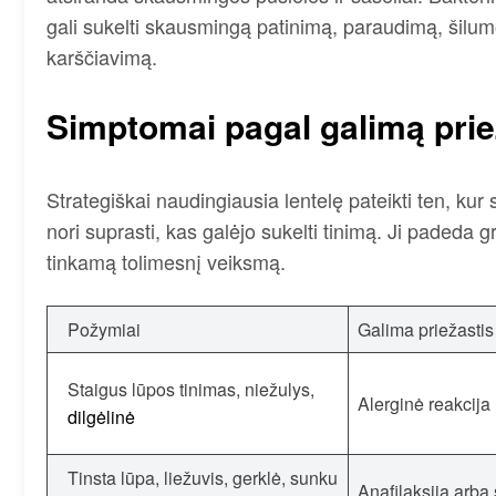
gali sukelti skausmingą patinimą, paraudimą, šilumo
karščiavimą.
Simptomai pagal galimą prie
Strategiškai naudingiausia lentelę pateikti ten, kur
nori suprasti, kas galėjo sukelti tinimą. Ji padeda gre
tinkamą tolimesnį veiksmą.
Požymiai
Galima priežastis
Staigus lūpos tinimas, niežulys,
Alerginė reakcija
dilgėlinė
Tinsta lūpa, liežuvis, gerklė, sunku
Anafilaksija arb