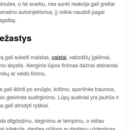
nutes, o tai svarbu, nes sunki reakcija gali greitai
renalino autoinjektorius, jį reikia naudoti pagal
pagalbą.
iežastys
ą gali sukelti maistas,
vaistai
, vabzdžių įgėlimai,
o skystis. Alerginis lūpos tinimas dažnai atsiranda
 vokų ar veido tinimu.
gali ištinti po smūgio, kritimo, sportinės traumos,
o gleivinės sudirginimo. Lūpų audiniai yra jautrūs ir
 gali atrodyti ryškiai.
eda dilgčiojimu, deginimu ar tempimu, o vėliau
nė infekcija, danties pūlinys ar dantenų uždegimas