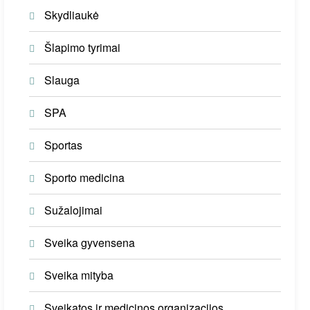
Skydliaukė
Šlapimo tyrimai
Slauga
SPA
Sportas
Sporto medicina
Sužalojimai
Sveika gyvensena
Sveika mityba
Sveikatos ir medicinos organizacijos