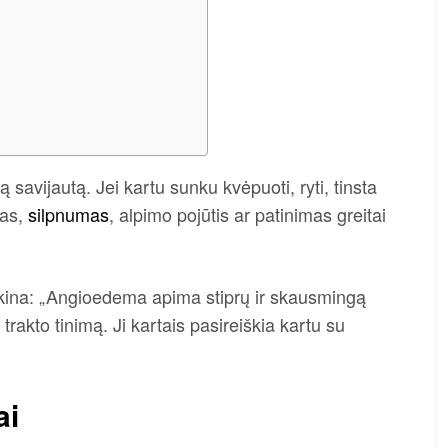
ą savijautą. Jei kartu sunku kvėpuoti, ryti, tinsta
mas,
silpnumas
, alpimo pojūtis ar patinimas greitai
kina: „Angioedema apima stiprų ir skausmingą
trakto tinimą. Ji kartais pasireiškia kartu su
ai