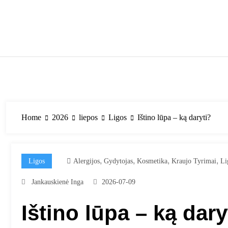
Skip
to
content
Home
2026
liepos
Ligos
Ištino lūpa – ką daryti?
,
,
,
,
Ligos
Alergijos
Gydytojas
Kosmetika
Kraujo Tyrimai
Li
Jankauskienė Inga
2026-07-09
Ištino lūpa – ką dary