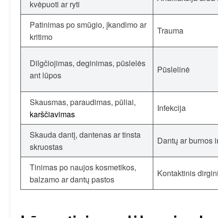
kvėpuoti ar ryti
Patinimas po smūgio, įkandimo ar
Trauma
kritimo
Dilgčiojimas, deginimas, pūslelės
Pūslelinė
ant lūpos
Skausmas, paraudimas, pūliai,
Infekcija
karščiavimas
Skauda dantį, dantenas ar tinsta
Dantų ar burnos i
skruostas
Tinimas po naujos kosmetikos,
Kontaktinis dirgin
balzamo ar dantų pastos