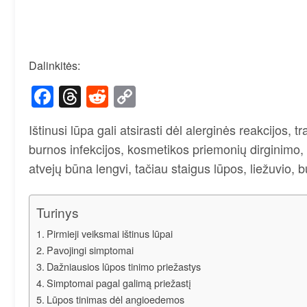
Dalinkitės:
Facebook
Threads
Reddit
Copy
Link
Ištinusi lūpa gali atsirasti dėl alerginės reakcijos,
burnos infekcijos, kosmetikos priemonių dirginimo,
atvejų būna lengvi, tačiau staigus lūpos, liežuvio, b
Turinys
Pirmieji veiksmai ištinus lūpai
Pavojingi simptomai
Dažniausios lūpos tinimo priežastys
Simptomai pagal galimą priežastį
Lūpos tinimas dėl angioedemos