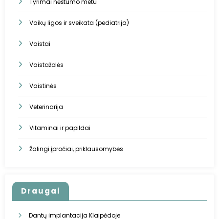
Tyrimai nėštumo metu
Vaikų ligos ir sveikata (pediatrija)
Vaistai
Vaistažolės
Vaistinės
Veterinarija
Vitaminai ir papildai
Žalingi įpročiai, priklausomybės
Draugai
Dantų implantacija Klaipėdoje