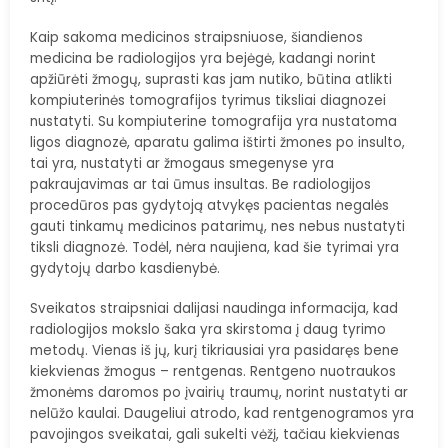
Kaip sakoma medicinos straipsniuose, šiandienos
medicina be radiologijos yra bejėgė, kadangi norint
apžiūrėti žmogų, suprasti kas jam nutiko, būtina atlikti
kompiuterinės tomografijos tyrimus tiksliai diagnozei
nustatyti. Su kompiuterine tomografija yra nustatoma
ligos diagnozė, aparatu galima ištirti žmones po insulto,
tai yra, nustatyti ar žmogaus smegenyse yra
pakraujavimas ar tai ūmus insultas. Be radiologijos
procedūros pas gydytoją atvykęs pacientas negalės
gauti tinkamų medicinos patarimų, nes nebus nustatyti
tiksli diagnozė. Todėl, nėra naujiena, kad šie tyrimai yra
gydytojų darbo kasdienybė.
Sveikatos straipsniai dalijasi naudinga informacija, kad
radiologijos mokslo šaka yra skirstoma į daug tyrimo
metodų. Vienas iš jų, kurį tikriausiai yra pasidaręs bene
kiekvienas žmogus – rentgenas. Rentgeno nuotraukos
žmonėms daromos po įvairių traumų, norint nustatyti ar
nelūžo kaulai. Daugeliui atrodo, kad rentgenogramos yra
pavojingos sveikatai, gali sukelti vėžį, tačiau kiekvienas