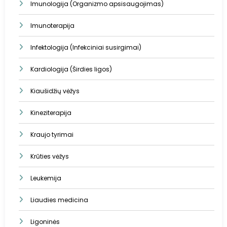
Imunologija (Organizmo apsisaugojimas)
Imunoterapija
Infektologija (Infekciniai susirgimai)
Kardiologija (Širdies ligos)
Kiaušidžių vėžys
Kineziterapija
Kraujo tyrimai
Krūties vėžys
Leukemija
Liaudies medicina
Ligoninės