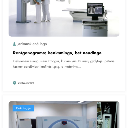
Jankauskienė Inga
Rentgenograma: kenksminga, bet naudinga
Kiekvienam suaugusiam žmogui, kuriam virš 15 metų gydytojai pataria
kasmet persišviesti krūtinės ląstą, o moterims…
2016-09-02
Radiologija