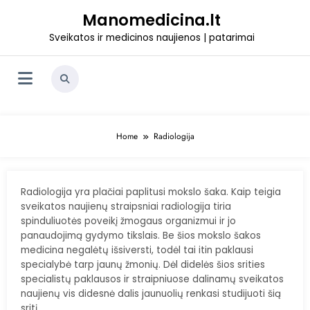
Skip
Manomedicina.lt
to
content
Sveikatos ir medicinos naujienos | patarimai
Home
Radiologija
Radiologija yra plačiai paplitusi mokslo šaka. Kaip teigia
sveikatos naujienų straipsniai radiologija tiria
spinduliuotės poveikį žmogaus organizmui ir jo
panaudojimą gydymo tikslais. Be šios mokslo šakos
medicina negalėtų išsiversti, todėl tai itin paklausi
specialybė tarp jaunų žmonių. Dėl didelės šios srities
specialistų paklausos ir straipniuose dalinamų sveikatos
naujienų vis didesnė dalis jaunuolių renkasi studijuoti šią
sritį.