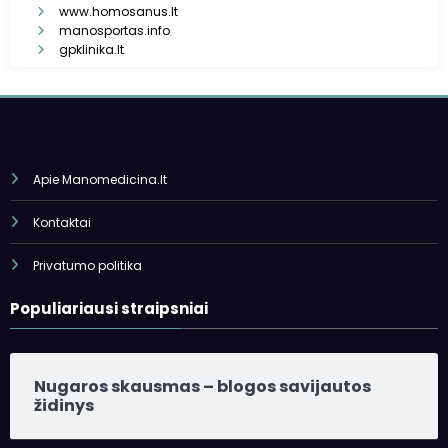
www.homosanus.lt
manosportas.info
gpklinika.lt
Apie Manomedicina.lt
Kontaktai
Privatumo politika
Populiariausi straipsniai
Nugaros skausmas – blogos savijautos
židinys