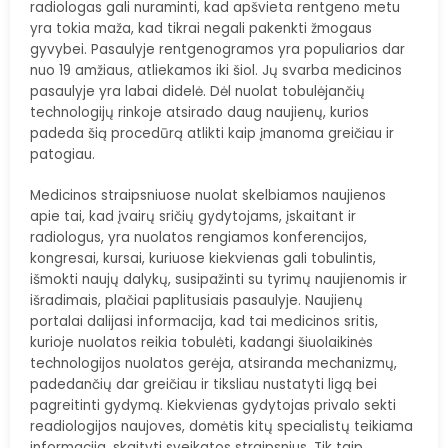
radiologas gali nuraminti, kad apšvieta rentgeno metu
yra tokia maža, kad tikrai negali pakenkti žmogaus
gyvybei. Pasaulyje rentgenogramos yra populiarios dar
nuo 19 amžiaus, atliekamos iki šiol. Jų svarba medicinos
pasaulyje yra labai didelė. Dėl nuolat tobulėjančių
technologijų rinkoje atsirado daug naujienų, kurios
padeda šią procedūrą atlikti kaip įmanoma greičiau ir
patogiau.
Medicinos straipsniuose nuolat skelbiamos naujienos
apie tai, kad įvairų sričių gydytojams, įskaitant ir
radiologus, yra nuolatos rengiamos konferencijos,
kongresai, kursai, kuriuose kiekvienas gali tobulintis,
išmokti naujų dalykų, susipažinti su tyrimų naujienomis ir
išradimais, plačiai paplitusiais pasaulyje. Naujienų
portalai dalijasi informacija, kad tai medicinos sritis,
kurioje nuolatos reikia tobulėti, kadangi šiuolaikinės
technologijos nuolatos gerėja, atsiranda mechanizmų,
padedančių dar greičiau ir tiksliau nustatyti ligą bei
pagreitinti gydymą. Kiekvienas gydytojas privalo sekti
readiologijos naujoves, domėtis kitų specialistų teikiama
informacija, skaityti sveikatos straipsnius. Tik taip