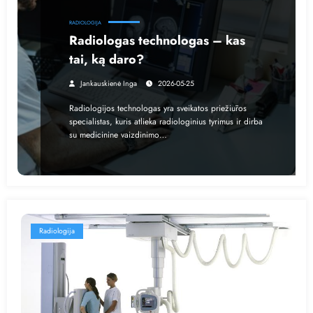
RADIOLOGIJA
Radiologas technologas – kas
tai, ką daro?
Jankauskienė Inga
2026-05-25
Radiologijos technologas yra sveikatos priežiūros
specialistas, kuris atlieka radiologinius tyrimus ir dirba
su medicinine vaizdinimo…
Radiologija