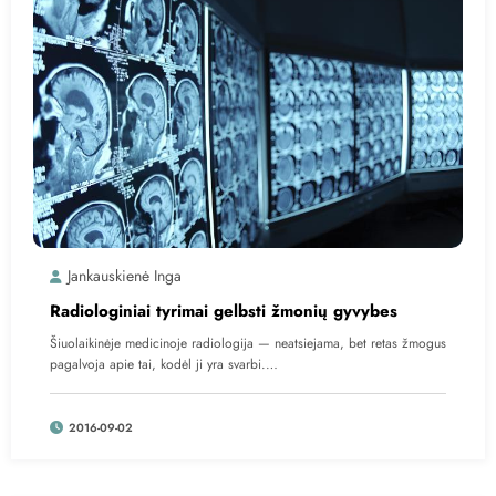
Jankauskienė Inga
Radiologiniai tyrimai gelbsti žmonių gyvybes
Šiuolaikinėje medicinoje radiologija — neatsiejama, bet retas žmogus
pagalvoja apie tai, kodėl ji yra svarbi.…
2016-09-02