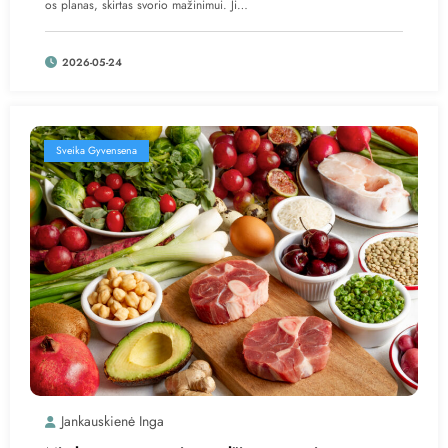
os planas, skirtas svorio mažinimui. Ji…
2026-05-24
Sveika Gyvensena
Jankauskienė Inga