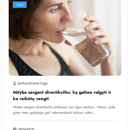
Ligos
Jankauskienė Inga
Mityba sergant divertikulitu: ką galima valgyti ir
ko reikėtų vengti
Mityba sergant divertikulitu priklauso nuo ligos stadijos. Ūmaus užde
gimo metu gydytojas gali rekomenduoti laikinai rinktis…
2026-07-31