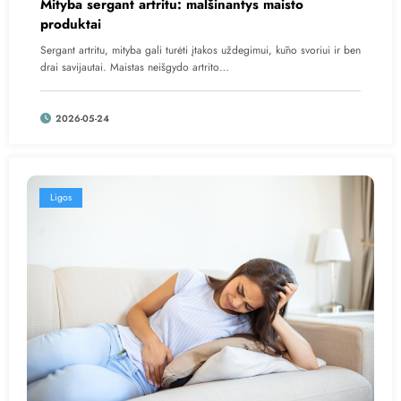
Mityba sergant artritu: malšinantys maisto
produktai
Sergant artritu, mityba gali turėti įtakos uždegimui, kūno svoriui ir ben
drai savijautai. Maistas neišgydo artrito…
2026-05-24
Ligos