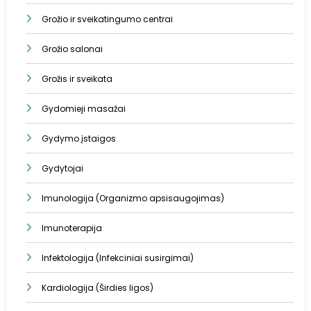
Grožio ir sveikatingumo centrai
Grožio salonai
Grožis ir sveikata
Gydomieji masažai
Gydymo įstaigos
Gydytojai
Imunologija (Organizmo apsisaugojimas)
Imunoterapija
Infektologija (Infekciniai susirgimai)
Kardiologija (Širdies ligos)