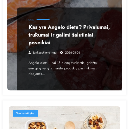
DIETA
Kas yra Angelo dieta? Privalumai,
trūkumai ir galimi šalutiniai
poveikiai
Jankauskienė Inga
2026-08-06
Angelo dieta – tai 13 dienų trunkantis, griežtai
energinę vertę ir maisto produktų pasirinkimą
ribojantis…
Sveika Mityba