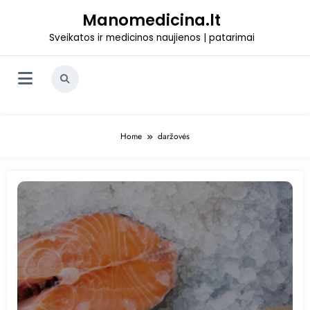
Skip
Manomedicina.lt
to
content
Sveikatos ir medicinos naujienos | patarimai
Home
daržovės