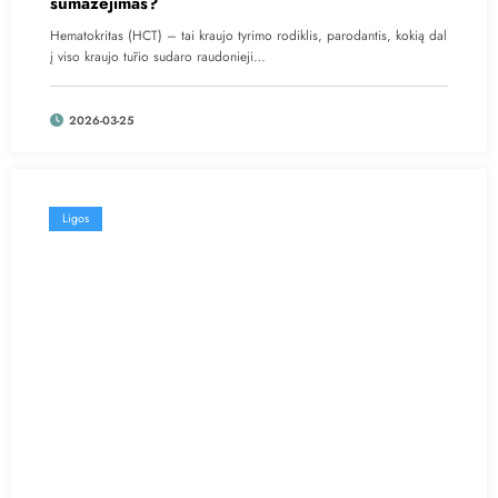
sumažėjimas?
Hematokritas (HCT) – tai kraujo tyrimo rodiklis, parodantis, kokią dal
į viso kraujo tūrio sudaro raudonieji…
2026-03-25
Ligos