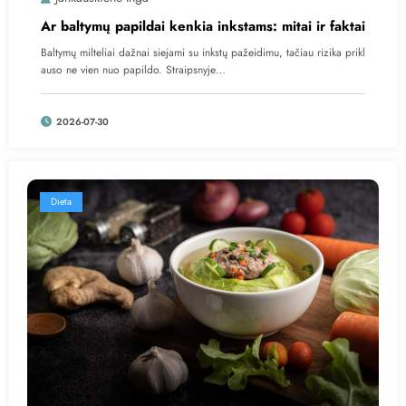
Ar baltymų papildai kenkia inkstams: mitai ir faktai
Baltymų milteliai dažnai siejami su inkstų pažeidimu, tačiau rizika prikl
auso ne vien nuo papildo. Straipsnyje…
2026-07-30
Dieta