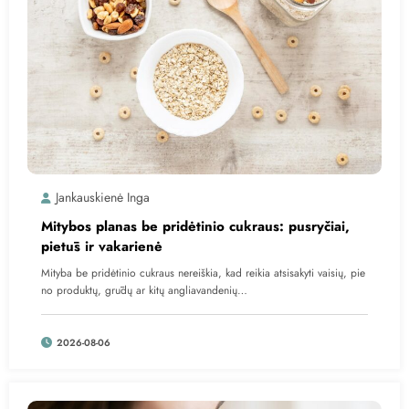
Jankauskienė Inga
Mitybos planas be pridėtinio cukraus: pusryčiai,
pietūs ir vakarienė
Mityba be pridėtinio cukraus nereiškia, kad reikia atsisakyti vaisių, pie
no produktų, grūdų ar kitų angliavandenių…
2026-08-06