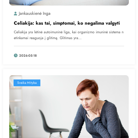
Jankauskienė Inga
Celiakija: kas tai, simptomai, ko negalima valgyti
Celiakija yra lėtinė autoimuninė liga, kai organizmo imuninė sistema n
etinkamai reaguoja į glitimą. Glitimas yra…
2026-05-18
Sveika Mityba