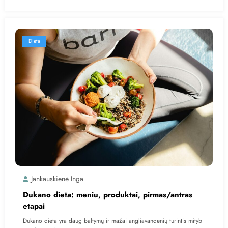
Dieta
Jankauskienė Inga
Dukano dieta: meniu, produktai, pirmas/antras
etapai
Dukano dieta yra daug baltymų ir mažai angliavandenių turintis mityb