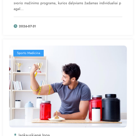
svorio mažinimo programa, kurios dalyviams žadamas individualiai p
agal…
2026-07-31
Sporto Medicina
Jankauskienė Inga