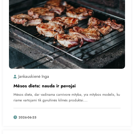
Jankauskienė Inga
Mėsos dieta: nauda ir pavojai
Mėsos dieta, dar vadinama carnivore mityba, yra mitybos modelis, ku
riame vartojami tik gyvūninės kilmės produktai.…
2026-06-25