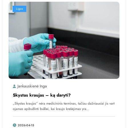
Ligos
Jankauskienė Inga
Skystas kraujas – ką daryti?
„Skystas kraujas“ nėra medicininis terminas, tačiau dažniausiai jis vart
ojamas apibūdinti būklei, kai kraujo krešėjimas yra…
2026-04-15