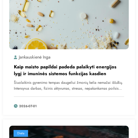
Jankauskienė Inga
Kaip maisto papildai padeda palaikyti energijos
lygį ir imuninės sistemos funkcijas kasdien
Šiuolaikinis gyvenimo tempas daugeliui žmonių kelia nemažai iššūkių.
Intensyvus darbas, fizinis aktyvumas, stresas, nepakankamas poilsis…
2026-07-01
Dieta