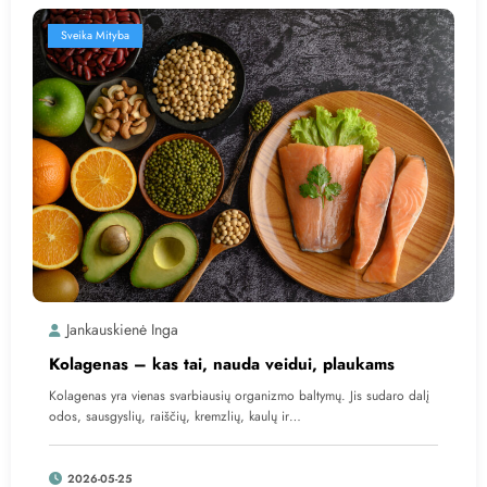
Sveika Mityba
Jankauskienė Inga
Kolagenas – kas tai, nauda veidui, plaukams
Kolagenas yra vienas svarbiausių organizmo baltymų. Jis sudaro dalį
odos, sausgyslių, raiščių, kremzlių, kaulų ir…
2026-05-25