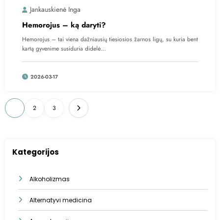
Jankauskienė Inga
Hemorojus – ką daryti?
Hemorojus – tai viena dažniausių tiesiosios žarnos ligų, su kuria bent
kartą gyvenime susiduria didelė…
2026-03-17
Įrašų
1
2
3
puslapiavimas
Kategorijos
Alkoholizmas
Alternatyvi medicina