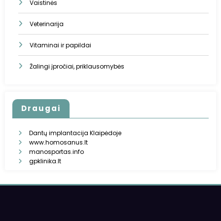
Vaistinės
Veterinarija
Vitaminai ir papildai
Žalingi įpročiai, priklausomybės
Draugai
Dantų implantacija Klaipėdoje
www.homosanus.lt
manosportas.info
gpklinika.lt