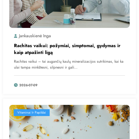
Jankauskienė Inga
Rachitas vaikui: požymiai, simptomai, gydymas ir
kaip atpažinti ligą
Rachitas vaikui – tai augančių kaulų mineralizacijos sutrikimas, kai ka
ulai tampa minkštesni, silpnesni ir gali…
2026-07-09
Vitaminai Ir Papildai