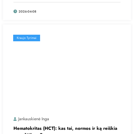
2026-04-08
Kraujo Tyrimai
Jankauskienė Inga
Hematokritas (HCT): kas tai, normos ir ką reiškia