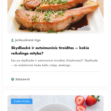
Jankauskienė Inga
Skydliaukė ir autoimuninis tiroiditas – kokia
reikalinga mityba?
Kas yra skydliaukė ir autoimuninis tiroiditas (Hashimoto)? Skydliaukė
– tai endokrininė liauka kaklo srityje, atsakinga…
2026-04-15
Sveika Mityba