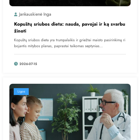
Jankauskienė Inga
Kopūstų sriubos dieta: nauda, pavojai ir ką svarbu
žinoti
Kopūstų sriubos dieta yra trumpalaikis ir griežtai maisto pasirinkimą ri
bojantis mitybos planas, paprastai taikomas septynias…
2026-07-15
Ligos