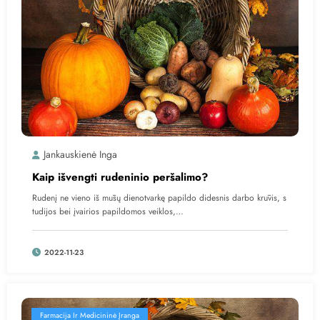
Jankauskienė Inga
Kaip išvengti rudeninio peršalimo?
Rudenį ne vieno iš mūsų dienotvarkę papildo didesnis darbo krūvis, s
tudijos bei įvairios papildomos veiklos,…
2022-11-23
Farmacija Ir Medicininė Įranga