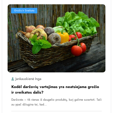
Grožis Ir Sveikata
Jankauskienė Inga
Kodėl daržovių vartojimas yra neatsiejama grožio
ir sveikatos dalis?
Daržovės – tik vienas iš daugelio produktų, kurį galime suvartoti. Tači
au ypač džiugina tai, kad…