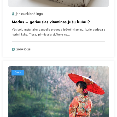
Jankauskienė Inga
Medus – geriausias vitaminas Jūsų kūnui?
Vėsiuoju metų laiku daugelis pradeda ieškoti vitaminų, kurie padeda s
tiprinti kūną. Tiesa, pirmiausia siūlome ne…
2019-10-28
Dieta