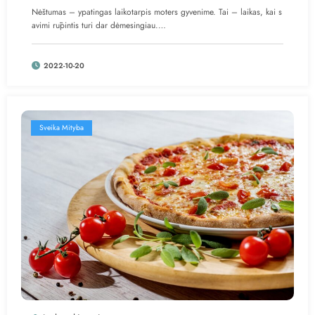
Nėštumas – ypatingas laikotarpis moters gyvenime. Tai – laikas, kai s
avimi rūpintis turi dar dėmesingiau.…
2022-10-20
Sveika Mityba