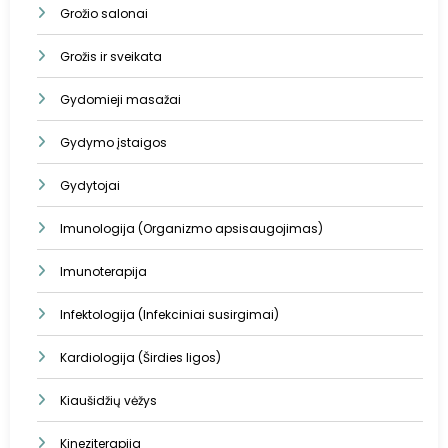
Grožio salonai
Grožis ir sveikata
Gydomieji masažai
Gydymo įstaigos
Gydytojai
Imunologija (Organizmo apsisaugojimas)
Imunoterapija
Infektologija (Infekciniai susirgimai)
Kardiologija (Širdies ligos)
Kiaušidžių vėžys
Kineziterapija