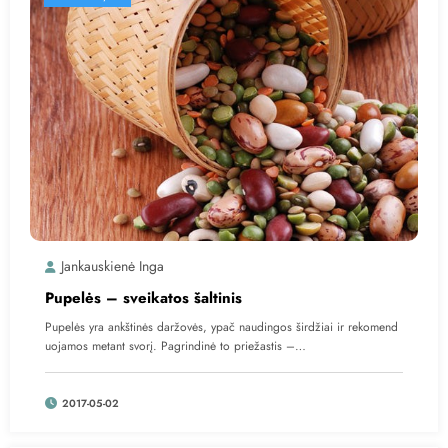
Jankauskienė Inga
Pupelės – sveikatos šaltinis
Pupelės yra ankštinės daržovės, ypač naudingos širdžiai ir rekomend
uojamos metant svorį. Pagrindinė to priežastis –…
2017-05-02