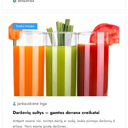
2016-07-04
Sveika Mityba
Jankauskienė Inga
Daržovių sultys – gamtos dovana sveikatai
Artėjant vasarai visi, turintys daržą ar sodą, laukia pirmojo daržovių d
erliaus. Nors esame įpratę daržoves…