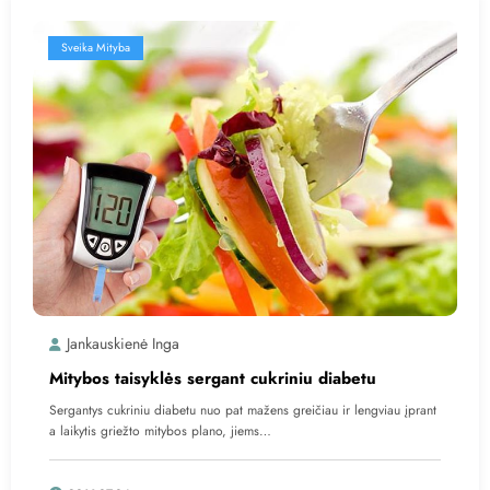
Sveika Mityba
Jankauskienė Inga
Mitybos taisyklės sergant cukriniu diabetu
Sergantys cukriniu diabetu nuo pat mažens greičiau ir lengviau įprant
a laikytis griežto mitybos plano, jiems…