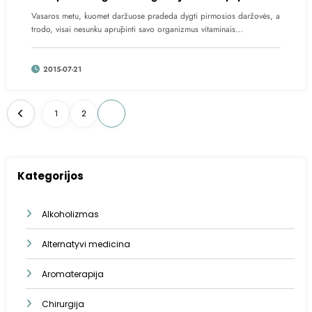
Vasaros metu, kuomet daržuose pradeda dygti pirmosios daržovės, a
trodo, visai nesunku aprūpinti savo organizmus vitaminais…
2015-07-21
Įrašų
1
2
3
puslapiavimas
Kategorijos
Alkoholizmas
Alternatyvi medicina
Aromaterapija
Chirurgija