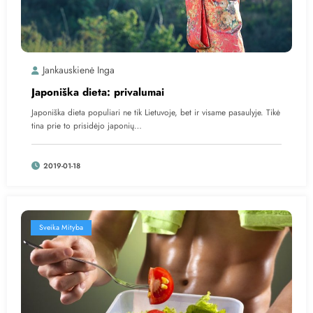
Jankauskienė Inga
Japoniška dieta: privalumai
Japoniška dieta populiari ne tik Lietuvoje, bet ir visame pasaulyje. Tikė
tina prie to prisidėjo japonių…
2019-01-18
Sveika Mityba