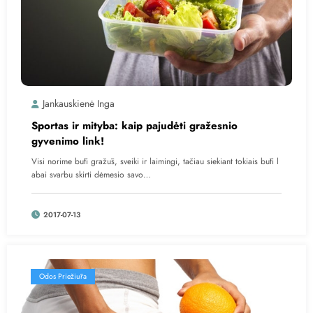
Jankauskienė Inga
Sportas ir mityba: kaip pajudėti gražesnio
gyvenimo link!
Visi norime būti gražūs, sveiki ir laimingi, tačiau siekiant tokiais būti l
abai svarbu skirti dėmesio savo…
2017-07-13
Odos Priežiūra