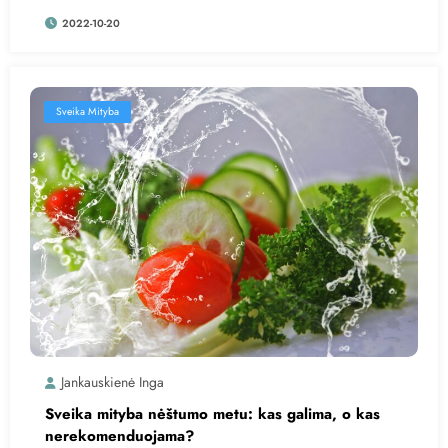
2022-10-20
Sveika Mityba
Jankauskienė Inga
Sveika mityba nėštumo metu: kas galima, o kas
nerekomenduojama?