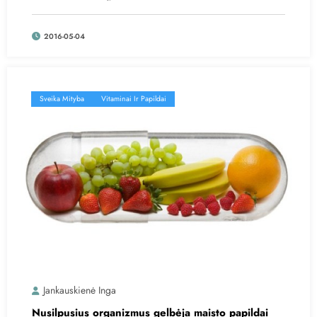
2016-05-04
Sveika Mityba
Vitaminai Ir Papildai
Jankauskienė Inga
Nusilpusius organizmus gelbėja maisto papildai