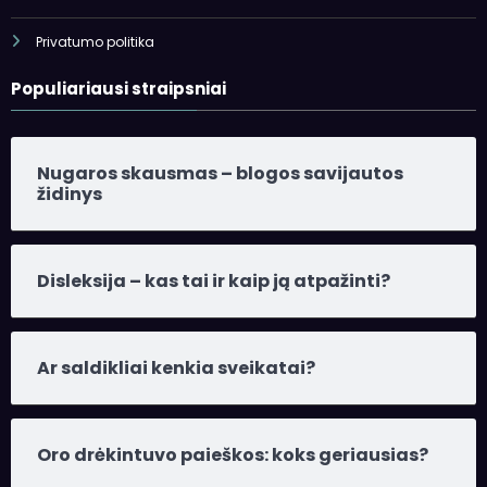
Privatumo politika
Populiariausi straipsniai
Nugaros skausmas – blogos savijautos
židinys
Disleksija – kas tai ir kaip ją atpažinti?
Ar saldikliai kenkia sveikatai?
Oro drėkintuvo paieškos: koks geriausias?