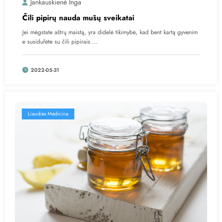
Jankauskienė Inga
Čili pipirų nauda mūsų sveikatai
Jei mėgstate aštrų maistą, yra didelė tikimybė, kad bent kartą gyvenim
e susidūrėte su čili pipirais.…
2022-05-31
Liaudies Medicina