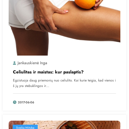
Jankauskienė Inga
Celiulitas ir maistas: kur paslaptis?
Egzistuoja daug priemonių nuo celiulito. Kai kurie teigia, kad vienos i
š jų yra stebuklingos ir…
2017-06-06
Sveika Mityba