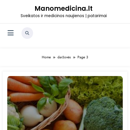
Skip
Manomedicina.lt
to
content
Sveikatos ir medicinos naujienos | patarimai
Home
daržovės
Page 3