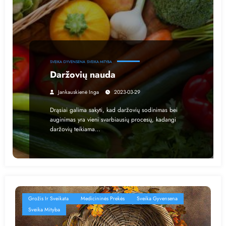
SVEIKA GYVENSENA
SVEIKA MITYBA
Daržovių nauda
Jankauskienė Inga
2023-03-29
Drąsiai galima sakyti, kad daržovių sodinimas bei
auginimas yra vieni svarbiausių procesų, kadangi
daržovių teikiama…
Grožis Ir Sveikata
Medicininės Prekės
Sveika Gyvensena
Sveika Mityba