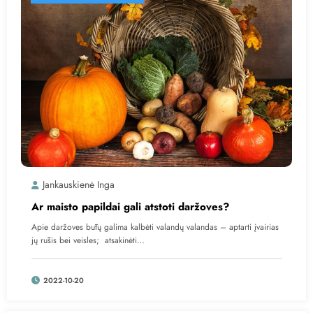
Jankauskienė Inga
Ar maisto papildai gali atstoti daržoves?
Apie daržoves būtų galima kalbėti valandų valandas – aptarti įvairias
jų rūšis bei veisles; atsakinėti…
2022-10-20