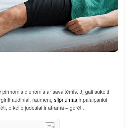
irmomis dienomis ar savaitėmis. Jį gali sukelti
irginti audiniai, raumenų
silpnumas
ir palaipsniui
, o kelio judesiai ir atrama – gerėti.