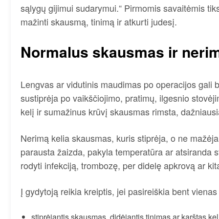
sąlygų gijimui sudarymui.“ Pirmomis savaitėmis tiks
mažinti skausmą, tinimą ir atkurti judesį.
Normalus skausmas ir nerim
Lengvas ar vidutinis maudimas po operacijos gali b
sustiprėja po vaikščiojimo, pratimų, ilgesnio stovėj
kelį ir sumažinus krūvį skausmas rimsta, dažniausiai
Nerimą kelia skausmas, kuris stiprėja, o ne mažėja,
parausta žaizda, pakyla temperatūra ar atsiranda s
rodyti infekciją, trombozę, per didelę apkrovą ar kit
Į gydytoją reikia kreiptis, jei pasireiškia bent viena
stiprėjantis skausmas, didėjantis tinimas ar karštas kel