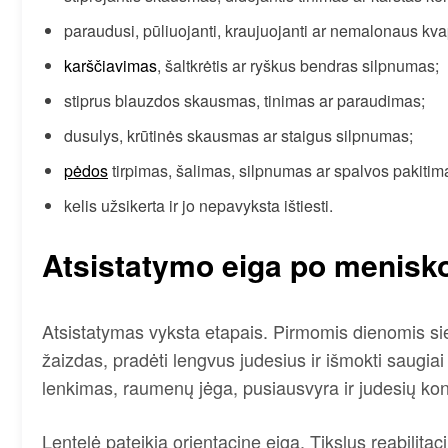
paraudusi, pūliuojanti, kraujuojanti ar nemalonaus kv
karščiavimas
, šaltkrėtis ar ryškus bendras silpnumas;
stiprus blauzdos skausmas, tinimas ar paraudimas;
dusulys, krūtinės skausmas ar staigus silpnumas;
pėdos
tirpimas, šalimas, silpnumas ar spalvos pakitim
kelis užsikerta ir jo nepavyksta ištiesti.
Atsistatymo eiga po menisko
Atsistatymas vyksta etapais. Pirmomis dienomis si
žaizdas, pradėti lengvus judesius ir išmokti saugiai 
lenkimas, raumenų jėga, pusiausvyra ir judesių kon
Lentelė pateikia orientacinę eigą. Tikslus reabilitac