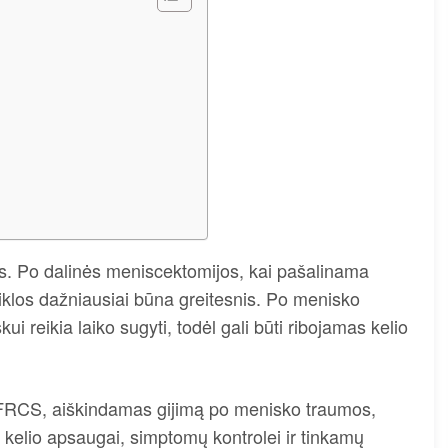
os. Po dalinės meniscektomijos, kai pašalinama
iklos dažniausiai būna greitesnis. Po menisko
ui reikia laiko sugyti, todėl gali būti ribojamas kelio
RCS, aiškindamas gijimą po menisko traumos,
s kelio apsaugai, simptomų kontrolei ir tinkamų