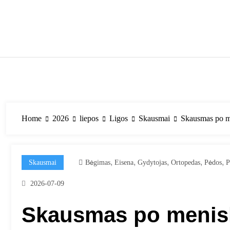
Skip
to
content
Home
2026
liepos
Ligos
Skausmai
Skausmas po men
,
,
,
,
,
Skausmai
Bėgimas
Eisena
Gydytojas
Ortopedas
Pėdos
P
2026-07-09
Skausmas po menisk