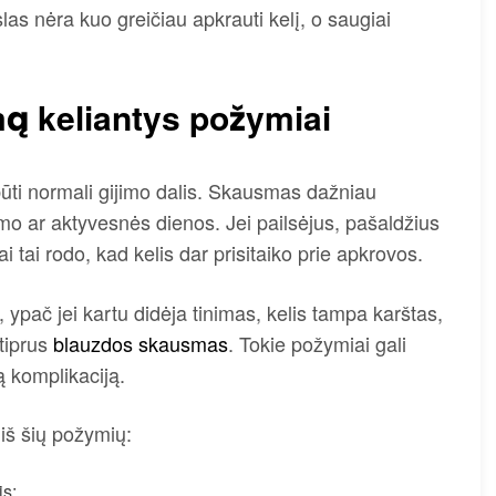
las nėra kuo greičiau apkrauti kelį, o saugiai
ą keliantys požymiai
ūti normali gijimo dalis. Skausmas dažniau
imo ar aktyvesnės dienos. Jei pailsėjus, pašaldžius
 tai rodo, kad kelis dar prisitaiko prie apkrovos.
 ypač jei kartu didėja tinimas, kelis tampa karštas,
tiprus
blauzdos skausmas
. Tokie požymiai gali
ą komplikaciją.
s iš šių požymių:
is;