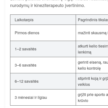
nurodymų ir kineziterapeuto įvertinimo.
Laikotarpis
Pagrindinis tiksla
Pirmos dienos
mažinti skausmą i
atkurti kelio tiesi
1–2 savaitės
lenkimą
gerinti eiseną, r
3–6 savaitės
kelio kontrolę
stiprinti koją ir gr
6–12 savaitės
veiklos
grįžti prie sporto 
3 mėnesiai ir ilgiau
krūvio