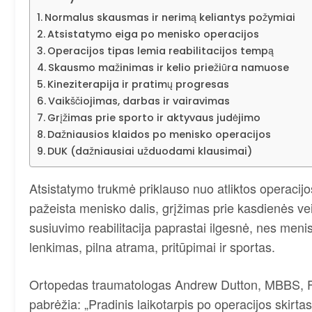
Normalus skausmas ir nerimą keliantys požymiai
Atsistatymo eiga po menisko operacijos
Operacijos tipas lemia reabilitacijos tempą
Skausmo mažinimas ir kelio priežiūra namuose
Kineziterapija ir pratimų progresas
Vaikščiojimas, darbas ir vairavimas
Grįžimas prie sporto ir aktyvaus judėjimo
Dažniausios klaidos po menisko operacijos
DUK (dažniausiai užduodami klausimai)
Atsistatymo trukmė priklauso nuo atliktos operacij
pažeista menisko dalis, grįžimas prie kasdienės ve
susiuvimo reabilitacija paprastai ilgesnė, nes menisk
lenkimas, pilna atrama, pritūpimai ir sportas.
Ortopedas traumatologas Andrew Dutton, MBBS, F
pabrėžia: „Pradinis laikotarpis po operacijos skirta