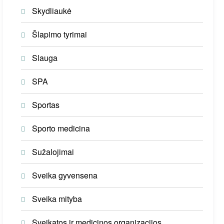
Skydliaukė
Šlapimo tyrimai
Slauga
SPA
Sportas
Sporto medicina
Sužalojimai
Sveika gyvensena
Sveika mityba
Sveikatos ir medicinos organizacijos