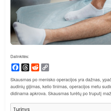
Dalinkitės:
Facebook
Threads
Reddit
Copy
Link
Skausmas po menisko operacijos yra dažnas, ypač p
audinių gijimas, kelio tinimas, operacijos metu sud
didinama apkrova. Skausmas turėtų po truputį mažėti
Turinys