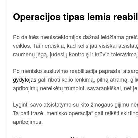
Operacijos tipas lemia reabi
Po dalinės meniscektomijos dažnai leidžiama greiči
veiklos. Tai nereiškia, kad kelis jau visiškai atsist
raumenų jėgą, judesių kontrolę ir krūvio toleravimą
Po menisko susiuvimo reabilitacija paprastai atsarg
gydytojas
gali riboti kelio lenkimą, pilną atramą, gi
apribojimų nereikėtų trumpinti savarankiškai, net 
Lyginti savo atsistatymo su kito žmogaus gijimu nėra
Ta pati frazė „menisko operacija“ gali reikšti skirtin
apribojimus.