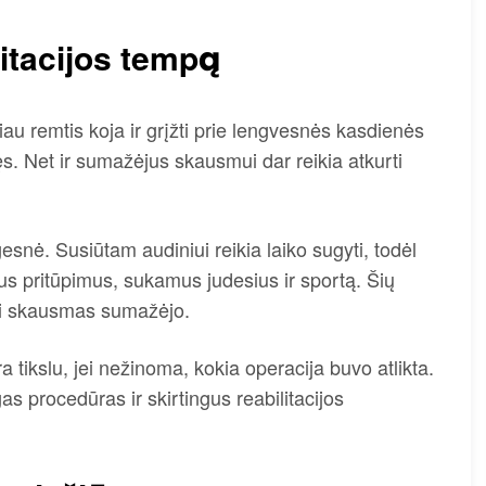
litacijos tempą
au remtis koja ir grįžti prie lengvesnės kasdienės
atęs. Net ir sumažėjus skausmui dar reikia atkurti
.
esnė. Susiūtam audiniui reikia laiko sugyti, todėl
lius pritūpimus, sukamus judesius ir sportą. Šių
jei skausmas sumažėjo.
 tikslu, jei nežinoma, kokia operacija buvo atlikta.
gas procedūras ir skirtingus reabilitacijos