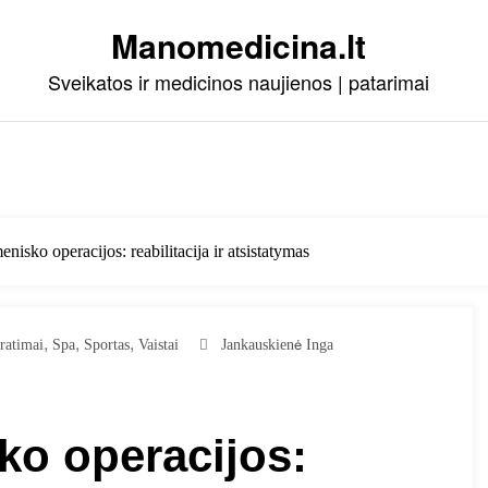
Manomedicina.lt
Sveikatos ir medicinos naujienos | patarimai
isko operacijos: reabilitacija ir atsistatymas
,
,
,
ratimai
Spa
Sportas
Vaistai
Jankauskienė Inga
o operacijos: