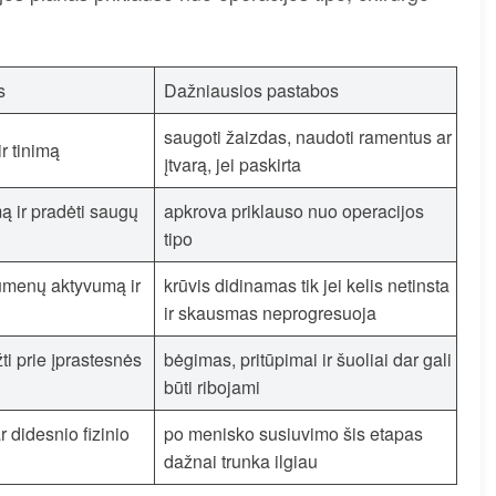
s
Dažniausios pastabos
saugoti žaizdas, naudoti ramentus ar
r tinimą
įtvarą, jei paskirta
mą ir pradėti saugų
apkrova priklauso nuo operacijos
tipo
aumenų aktyvumą ir
krūvis didinamas tik jei kelis netinsta
ir skausmas neprogresuoja
įžti prie įprastesnės
bėgimas, pritūpimai ir šuoliai dar gali
būti ribojami
ar didesnio fizinio
po menisko susiuvimo šis etapas
dažnai trunka ilgiau