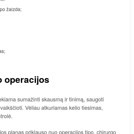
apo žaizda;
as;
 operacijos
ekiama sumažinti skausmą ir tinimą, saugoti
vaikščioti. Vėliau atkuriamas kelio tiesimas,
trolė.
ijos planas priklauso nuo operacijos tipo, chirurgo