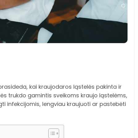
 prasideda, kai kraujodaros ląstelės pakinta ir
lės trukdo gamintis sveikoms kraujo ląstelėms,
ti infekcijomis, lengviau kraujuoti ar pastebėti