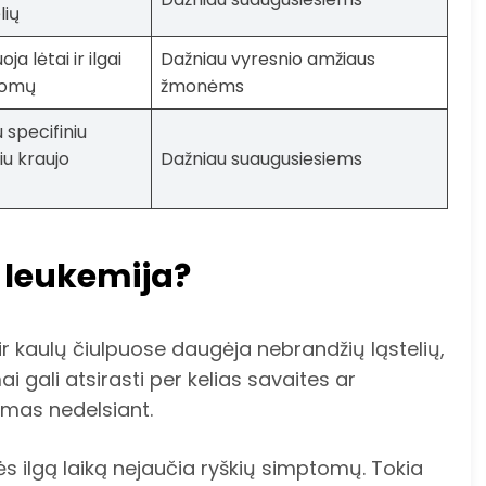
lių
a lėtai ir ilgai
Dažniau vyresnio amžiaus
tomų
žmonėms
u specifiniu
iu kraujo
Dažniau suaugusiesiems
ė leukemija?
ir kaulų čiulpuose daugėja nebrandžių ląstelių,
 gali atsirasti per kelias savaites ar
mas nedelsiant.
nės ilgą laiką nejaučia ryškių simptomų. Tokia