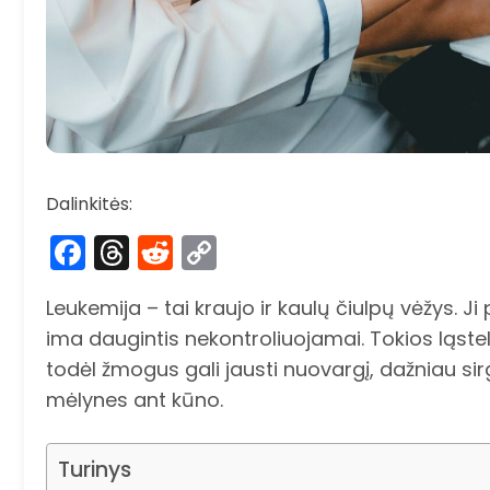
Dalinkitės:
Facebook
Threads
Reddit
Copy
Link
Leukemija – tai kraujo ir kaulų čiulpų vėžys. Ji
ima daugintis nekontroliuojamai. Tokios ląste
todėl žmogus gali jausti nuovargį, dažniau sirg
mėlynes ant kūno.
Turinys