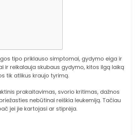
 ligos tipo priklauso simptomai, gydymo eiga ir
i ir reikalauja skubaus gydymo, kitos ilgą laiką
s tik atlikus kraujo tyrimą.
aktinis prakaitavimas, svorio kritimas, dažnos
riežasties nebūtinai reiškia leukemiją. Tačiau
 jei jie kartojasi ar stiprėja.