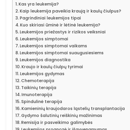
Kas yra leukemija?
Kaip leukemija paveikia kraują ir kaulų čiulpus?
Pagrindiniai leukemijos tipai
Kuo skiriasi ūminė ir lėtinė leukemija?
Leukemijos priežastys ir rizikos veiksniai
Leukemijos simptomai
Leukemijos simptomai vaikams
Leukemijos simptomai suaugusiesiems
Leukemijos diagnostika
Kraujo ir kaulų čiulpų tyrimai
Leukemijos gydymas
Chemoterapija
Taikinių terapija
Imunoterapija
Spindulinė terapija
Kamieninių kraujodaros ląstelių transplantacija
Gydymo šalutinių reiškinių mažinimas
Remisija ir pasveikimo galimybės
Leukemijos prognozė ir išgyvenamumas