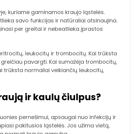
je, kuriame gaminamos kraujo ląstelės.
ieka savo funkcijas ir natūraliai atsinaujina.
inasi per greitai ir nebeatlieka įprastos
ritrocitų, leukocitų ir trombocitų. Kai trūksta
į, greičiau pavargti. Kai sumažėja trombocitų,
 trūksta normaliai veikiančių leukocitų,
aują ir kaulų čiulpus?
uonies pernešimui, apsaugai nuo infekcijų ir
piasi pakitusios ląstelės. Jos užima vietą,
nka normali kraujo gamyba.