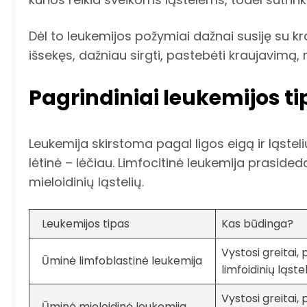
Dėl to leukemijos požymiai dažnai susiję su kr
išsekęs, dažniau sirgti, pastebėti kraujavimą
Pagrindiniai leukemijos ti
Leukemija skirstoma pagal ligos eigą ir ląsteli
lėtinė – lėčiau. Limfocitinė leukemija prasideda 
mieloidinių ląstelių.
Leukemijos tipas
Kas būdinga?
Vystosi greitai, 
Ūminė limfoblastinė leukemija
limfoidinių ląste
Vystosi greitai, 
Ūminė mieloidinė leukemija