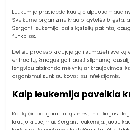
Leukemija prasideda kaulų čiulpuose – audiny
Sveikame organizme kraujo ląstelės bręsta, atl
Sergant leukemija, dalis ląstelių pakinta, daug
funkcijos.
Dėl šio proceso kraujyje gali sumažėti sveikų e
eritrocitų, žmogus gali jausti silpnumą, dusul
lengviau atsiranda mėlynių ar kraujavimas. Kai
organizmui sunkiau kovoti su infekcijomis.
Kaip leukemija paveikia kr
Kaulų čiulpai gamina ląsteles, reikalingas deg
kraujo krešėjimui. Sergant leukemija, juose kau
kurios reikia sveikoms ląstelėms, todėl sutri