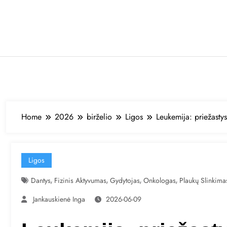
Skip
to
content
Home
2026
birželio
Ligos
Leukemija: priežasty
Ligos
,
,
,
,
Dantys
Fizinis Aktyvumas
Gydytojas
Onkologas
Plaukų Slinkima
Jankauskienė Inga
2026-06-09