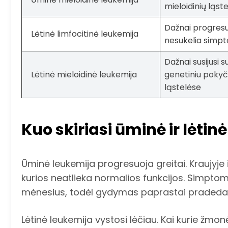
mieloidinių ląste
Dažnai progresuoj
Lėtinė limfocitinė leukemija
nesukelia simp
Dažnai susijusi s
Lėtinė mieloidinė leukemija
genetiniu pokyč
ląstelėse
Kuo skiriasi ūminė ir lėtin
Ūminė leukemija progresuoja greitai. Kraujyje 
kurios neatlieka normalios funkcijos. Simptomai
mėnesius, todėl gydymas paprastai pradeda
Lėtinė leukemija vystosi lėčiau. Kai kurie žmo