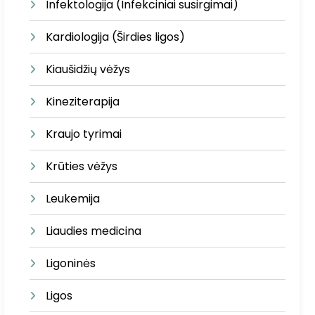
Infektologija (Infekciniai susirgimai)
Kardiologija (Širdies ligos)
Kiaušidžių vėžys
Kineziterapija
Kraujo tyrimai
Krūties vėžys
Leukemija
Liaudies medicina
Ligoninės
Ligos