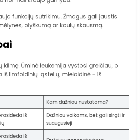
aujo funkcijų sutrikimu. Žmogus gali jaustis
, mėlynes, blyškumą ar kaulų skausmą.
pai
ų kilmę. Ūminė leukemija vystosi greičiau, o
iš limfoidinių ląstelių, mieloidinė – iš
Kam dažniau nustatoma?
prasideda iš
Dažniau vaikams, bet gali sirgti ir
lių
suaugusieji
prasideda iš
Dažniau suaugusiesiems