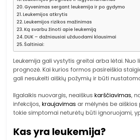
Gyvenimas sergant leukemija ir po gydymo
Leukemijos atkrytis
Leukemijos rizikos mažinimas
Ką svarbu žinoti apie leukemiją
DUK – dažniausiai užduodami klausimai
Šaltiniai:
Leukemija gali vystytis greitai arba lėtai. Nuo
prognozė. Kai kurios formos pasireiškia staigia
gali nesukelti aiškių požymių ir būti nustatomo
Ilgalaikis nuovargis, neaiškus
karščiavimas
, n
infekcijos,
kraujavimas
ar mėlynės be aiškios p
tokie simptomai neturėtų būti ignoruojami, ypač
Kas yra leukemija?