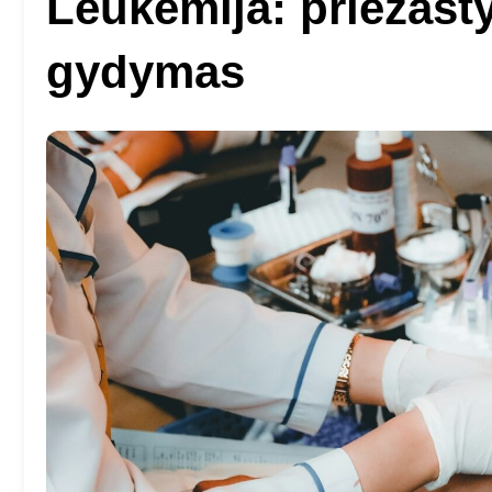
Leukemija: priežasty
gydymas