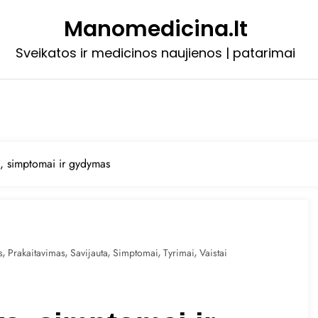
Manomedicina.lt
Sveikatos ir medicinos naujienos | patarimai
s, simptomai ir gydymas
,
,
,
,
,
s
Prakaitavimas
Savijauta
Simptomai
Tyrimai
Vaistai