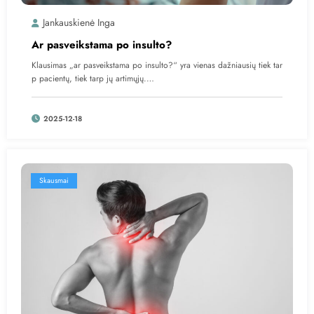
Jankauskienė Inga
Ar pasveikstama po insulto?
Klausimas „ar pasveikstama po insulto?“ yra vienas dažniausių tiek tar
p pacientų, tiek tarp jų artimųjų.…
2025-12-18
Skausmai