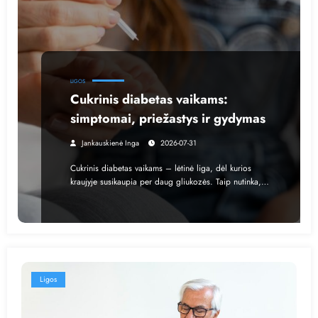
LIGOS
Cukrinis diabetas vaikams:
simptomai, priežastys ir gydymas
Jankauskienė Inga
2026-07-31
Cukrinis diabetas vaikams – lėtinė liga, dėl kurios
kraujyje susikaupia per daug gliukozės. Taip nutinka,…
Ligos