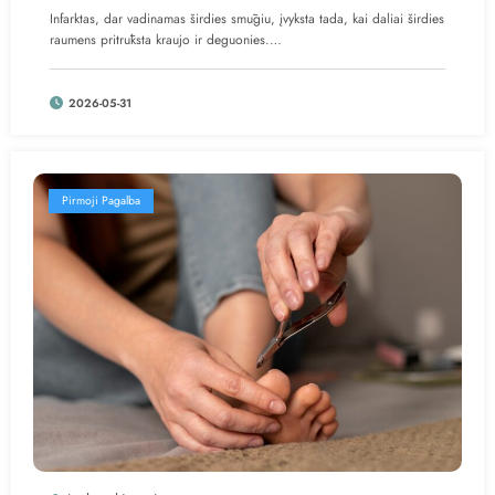
Infarktas, dar vadinamas širdies smūgiu, įvyksta tada, kai daliai širdies
raumens pritrūksta kraujo ir deguonies.…
2026-05-31
Pirmoji Pagalba