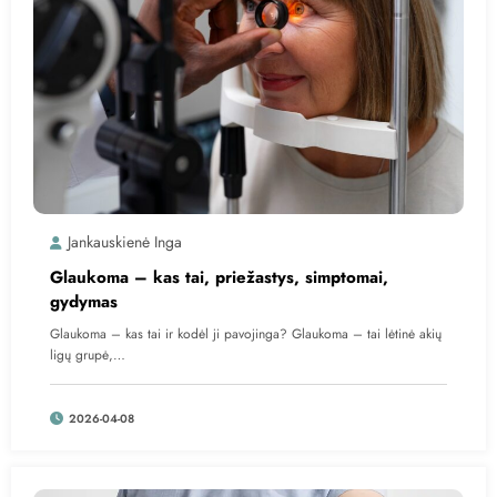
Jankauskienė Inga
Glaukoma – kas tai, priežastys, simptomai,
gydymas
Glaukoma – kas tai ir kodėl ji pavojinga? Glaukoma – tai lėtinė akių
ligų grupė,…
2026-04-08