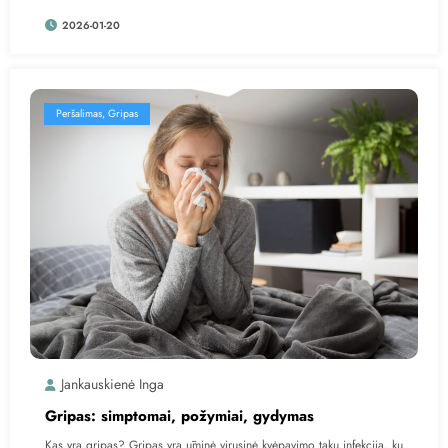
2026-01-20
Peršalimas, Gripas
Jankauskienė Inga
Gripas: simptomai, požymiai, gydymas
Kas yra gripas? Gripas yra ūminė virusinė kvėpavimo takų infekcija, ku