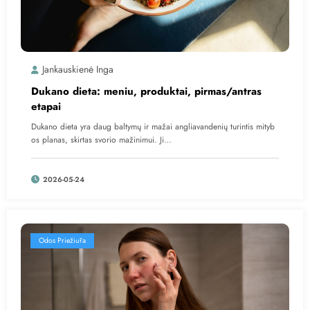
Jankauskienė Inga
Dukano dieta: meniu, produktai, pirmas/antras
etapai
Dukano dieta yra daug baltymų ir mažai angliavandenių turintis mityb
os planas, skirtas svorio mažinimui. Ji…
2026-05-24
Odos Priežiūra