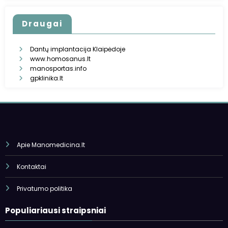
Draugai
Dantų implantacija Klaipėdoje
www.homosanus.lt
manosportas.info
gpklinika.lt
Apie Manomedicina.lt
Kontaktai
Privatumo politika
Populiariausi straipsniai