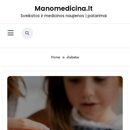
Skip
Manomedicina.lt
to
content
Sveikatos ir medicinos naujienos | patarimai
Home
diabetas