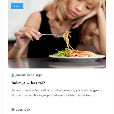
Ligos
Jankauskienė Inga
Bulimija – kas tai?
Bulimija, mediciniškai vadinama bulimia nervosa, yra rimtas valgymo s
utrikimas, kuriam būdingas pasikartojantis didelio maisto kiekio…
2025-12-04