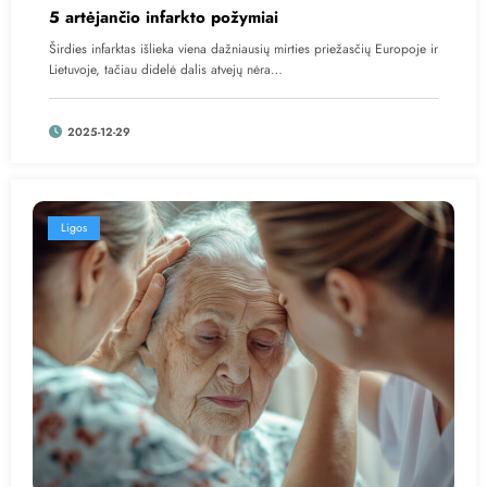
5 artėjančio infarkto požymiai
Širdies infarktas išlieka viena dažniausių mirties priežasčių Europoje ir
Lietuvoje, tačiau didelė dalis atvejų nėra…
2025-12-29
Ligos