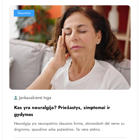
Skausmai
Jankauskienė Inga
Kas yra neuralgija? Priežastys, simptomai ir
gydymas
Neuralgija yra neuropatinio skausmo forma, atsirandanti dėl nervo su
dirginimo, spaudimo arba pažeidimo. Tai nėra atskira…