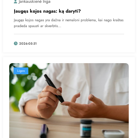
Jankauskienė Inga
Įaugęs kojos nagas: ką daryti?
Įaugęs kojos nagas yra dažna ir nemaloni problema, kai nago kraštas
pradeda spausti ar skverbtis…
2026-05-31
Ligos