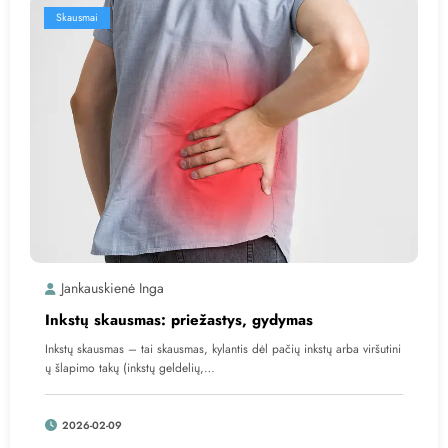
Skausmai
Jankauskienė Inga
Inkstų skausmas: priežastys, gydymas
Inkstų skausmas – tai skausmas, kylantis dėl pačių inkstų arba viršutini
ų šlapimo takų (inkstų geldelių,…
2026-02-09