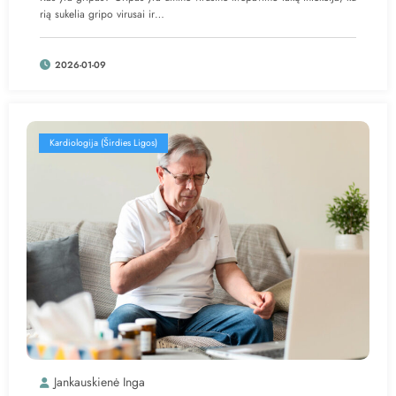
rią sukelia gripo virusai ir…
2026-01-09
Kardiologija (Širdies Ligos)
Jankauskienė Inga