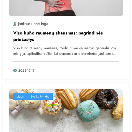
Jankauskienė Inga
Viso kūno raumenų skausmas: pagrindinės
priežastys
Viso kūno raumenų skausmas, mediciniškai vadinamas generalizuota
mialgija, apibūdina būklę, kai skausmas ar diskomfortas jaučiamas…
2025-12-17
Ligos
Sveika Mityba