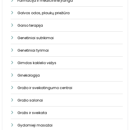
Farmacija ir medicininė įranga
Galvos odos, plaukų priežiūra
Garso terapija
Genetiniai sutrikimai
Genetiniai tyrimai
Gimdos kaklelio vėžys
Ginekologija
Grožio ir sveikatingumo centrai
Grožio salonai
Grožis ir sveikata
Gydomieji masažai