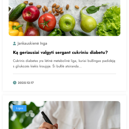
Jankauskienė Inga
Ką geriausiai valgyti sergant cukriniu diabetu?
Cukrinis diabetas yra lėtinė metabolinė liga, kuriai būdingas padidėję
s gliukozės kiekis kraujyje. Ši būklė atsiranda…
2025-12-17
Ligos