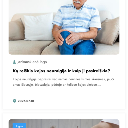
Jankauskienė Inga
Ką reiškia kojos neuralgija ir kaip ji pasireiškia?
Kojos neuralgija paprastai vadinamas nervinės kilmės skausmas, jauči
amas šlaunyje, blauzdoje, pėdoje ar keliose kojos vietose.…
2026-07-10
Ligos