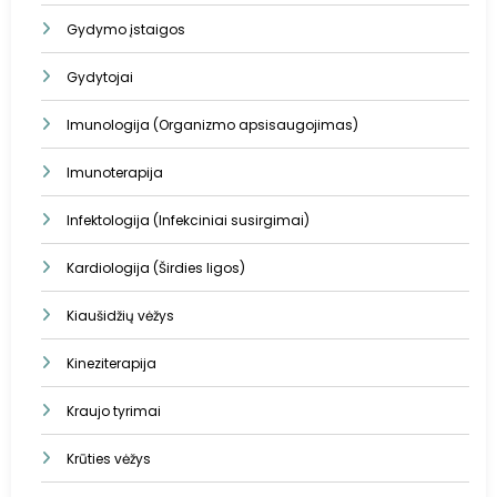
Gydymo įstaigos
Gydytojai
Imunologija (Organizmo apsisaugojimas)
Imunoterapija
Infektologija (Infekciniai susirgimai)
Kardiologija (Širdies ligos)
Kiaušidžių vėžys
Kineziterapija
Kraujo tyrimai
Krūties vėžys