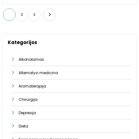
Įrašų
1
2
3
puslapiavimas
Kategorijos
Alkoholizmas
Alternatyvi medicina
Aromaterapija
Chirurgija
Depresija
Dieta