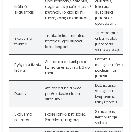
Spaudžiantis, veržiantis,
duriantis,
Krūtinės
deginantis, jaučiamas už
lokalus,
skausmas
krūtinkaulio, gali plisti į
sustiprėja
ranką, kaklą ar žandikaulį
judant ar
spaudžiant
Trumpalaikis
Trunka kelias minutes,
Skausmo
arba nuolat
kartojasi, gali stiprėti
trukmė
juntamas
laikui bėgant
vienoje vietoje
Dažniau
Atsiranda ar sustiprėja
Ryšys su fiziniu
susijęs su kūno
fizinio ar emocinio krūvio
krūviu
padėtimi ar
metu
judesiu
Dažniausiai
Atsiranda be aiškios
susijęs su
Dusulys
priežasties, kartu su
kvėpavimo
silpnumu
takų ligomis
Skausmas
Skausmo
Į kairę ranką, petį, kaklą,
lieka vienoje
plitimas
žandikaulį, nugarą
vietoje