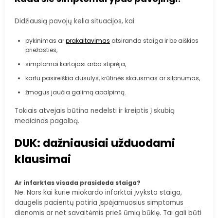
Didžiausią pavojų kelia situacijos, kai:
pykinimas ar
prakaitavimas
atsiranda staiga ir be aiškios
priežasties,
simptomai kartojasi arba stiprėja,
kartu pasireiškia dusulys, krūtinės skausmas ar silpnumas,
žmogus jaučia galimą apalpimą.
Tokiais atvejais būtina nedelsti ir kreiptis į skubią
medicinos pagalbą.
DUK: dažniausiai užduodami
klausimai
Ar infarktas visada prasideda staiga?
Ne. Nors kai kurie miokardo infarktai įvyksta staiga,
daugelis pacientų patiria įspėjamuosius simptomus
dienomis ar net savaitėmis prieš ūmią būklę. Tai gali būti