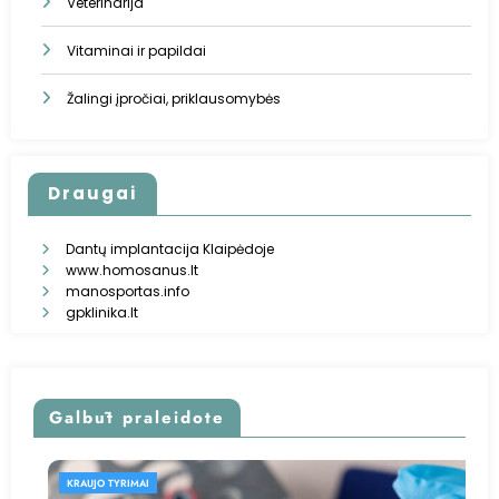
Veterinarija
Vitaminai ir papildai
Žalingi įpročiai, priklausomybės
Draugai
Dantų implantacija Klaipėdoje
www.homosanus.lt
manosportas.info
gpklinika.lt
Galbūt praleidote
KRAUJO TYRIMAI