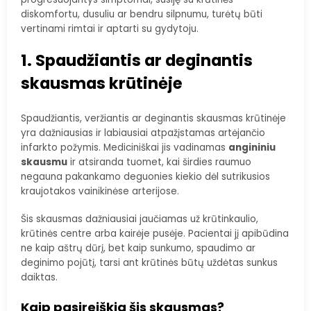
diskomfortu, dusuliu ar bendru silpnumu, turėtų būti
vertinami rimtai ir aptarti su gydytoju.
1. Spaudžiantis ar deginantis
skausmas krūtinėje
Spaudžiantis, veržiantis ar deginantis skausmas krūtinėje
yra dažniausias ir labiausiai atpažįstamas artėjančio
infarkto požymis. Mediciniškai jis vadinamas
angininiu
skausmu
ir atsiranda tuomet, kai širdies raumuo
negauna pakankamo deguonies kiekio dėl sutrikusios
kraujotakos vainikinėse arterijose.
Šis skausmas dažniausiai jaučiamas už krūtinkaulio,
krūtinės centre arba kairėje pusėje. Pacientai jį apibūdina
ne kaip aštrų dūrį, bet kaip sunkumo, spaudimo ar
deginimo pojūtį, tarsi ant krūtinės būtų uždėtas sunkus
daiktas.
Kaip pasireiškia šis skausmas?