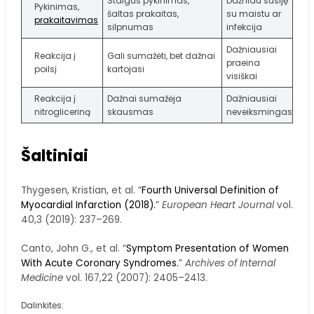
Staigus pykinimas,
Dažniau susiję
Pykinimas,
šaltas prakaitas,
su maistu ar
prakaitavimas
silpnumas
infekcija
Dažniausiai
Reakcija į
Gali sumažėti, bet dažnai
praeina
poilsį
kartojasi
visiškai
Reakcija į
Dažnai sumažėja
Dažniausiai
nitrogliceriną
skausmas
neveiksmingas
Šaltiniai
Thygesen, Kristian, et al. “
Fourth Universal Definition of
Myocardial Infarction (2018).
”
European Heart Journal
vol.
40,3 (2019): 237–269.
Canto, John G., et al. “
Symptom Presentation of Women
With Acute Coronary Syndromes.
”
Archives of Internal
Medicine
vol. 167,22 (2007): 2405–2413.
Dalinkitės: