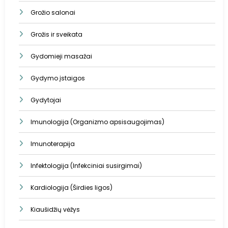
Grožio salonai
Grožis ir sveikata
Gydomieji masažai
Gydymo įstaigos
Gydytojai
Imunologija (Organizmo apsisaugojimas)
Imunoterapija
Infektologija (Infekciniai susirgimai)
Kardiologija (Širdies ligos)
Kiaušidžių vėžys