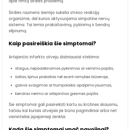
apie rimtą širdies problemą.
Širdies raumens išemija sukelia streso reakciją
organizme, dėl kurios aktyvuojama simpatinė nervų
sistema. Tai lemia prakaitavimą, pykinimą ir bendrą
silpnumą.
Kaip pasireiškia šie simptomai?
Artėjančio infarkto atveju dažniausiai stebima:
staigus, nepaaiškinamas pykinimas ar vėmimo pojūtis,
šaltas, lipnus prakaitas net esant ramybės būsenoje,
galvos svaigimas ar trumpalaikis apalpimo jausmas,
bendras nerimo ar artėjančios grėsmės pojūtis.
Šie simptomai gali pasireikšti kartu su krūtinės skausmu,
tačiau kai kuriais atvejais jie būna pagrindiniai arba net
vieninteliai įspėjamieji ženklai.
Kada šie simptomai ypač pavojingi?