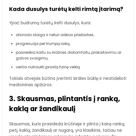
Kada dusulys turėtų kelti rimtą įtarimą?
Ypač budrumą turėtų kelti dusulys, kuris:
atsirado staiga ir neturi aiškios priežasties,
progresuoja per trumpą laiką,
pasireiškia kartu su krūtinės diskomfortu, prakaitavimu ar
galvos svaigimu,
verčia nutraukti įprastą fizinę veiklą.
Tokiais atvejais būtina įvertinti širdies būklę ir neatidėlioti
medicininės apžiūros.
3. Skausmas, plintantis į ranką,
kaklą ar žandikaulį
Skausmas, kuris prasideda krūtinėje ir plinta į kairę ranką,
petį, kaklą, žandikaulį ar nugarą, yra klasikinis, tačiau ne