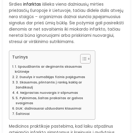
Širdies
infarktas
išlieka viena dažniausių mirties
priežasčių Europoje ir Lietuvoje, tačiau didelė dalis atvejų
nėra staigūs – organizmas dažnai siunčia įspėjamuosius
signalus dar prieš ūmią būklę. Šie požymiai gali pasireikšti
dienomis ar net savaitėmis iki miokardo infarkto, tačiau
neretai būna ignoruojami arba priskiriami nuovargiui,
stresui ar virškinimo sutrikimams.
Turinys
1. Spaudžiantis ar deginantis skausmas
krūtinėje
2. Dusulys ir sumažėjęs fizinis pajėgumas
3. Skausmas, plintantis į ranką, kaklą ar
žandikaulį
4. Neįprastas nuovargis ir silpnumas
5. Pykinimas, šaltas prakaitas ar galvos
svaigimas
DUK: dažniausiai užduodami klausimai
Šaltiniai
Medicinos praktikoje pastebima, kad laiku atpažinus
artėjančio infarkto simptomus ir kreipusis į gydytojus,