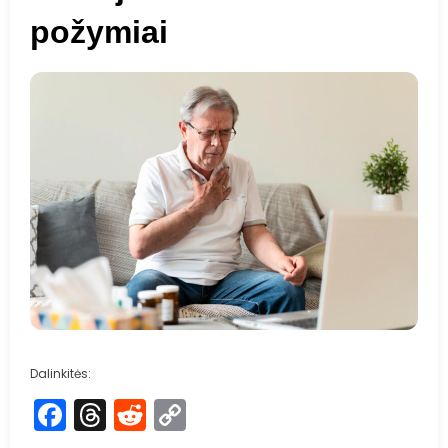
požymiai
Dalinkitės:
Facebook
Threads
Reddit
Copy
Link