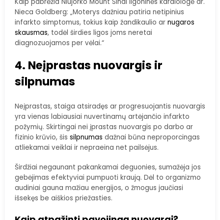
Kaip pabrėžia Niujorko Mount Sinai ligoninės kardiologė dr.
Nieca Goldberg: „Moterys dažniau patiria netipinius
infarkto simptomus, tokius kaip žandikaulio ar
nugaros
skausmas
, todėl širdies ligos joms neretai
diagnozuojamos per vėlai.“
4. Neįprastas nuovargis ir
silpnumas
Neįprastas, staiga atsiradęs ar progresuojantis nuovargis
yra vienas labiausiai nuvertinamų artėjančio infarkto
požymių. Skirtingai nei įprastas nuovargis po darbo ar
fizinio krūvio, šis
silpnumas
dažnai būna neproporcingas
atliekamai veiklai ir nepraeina net pailsėjus.
Širdžiai negaunant pakankamai deguonies, sumažėja jos
gebėjimas efektyviai pumpuoti kraują. Dėl to organizmo
audiniai gauna mažiau energijos, o žmogus jaučiasi
išsekęs be aiškios priežasties.
Kaip atpažinti pavojingą nuovargį?