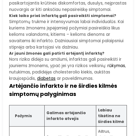
pasikartojantis krūtinės diskomfortas, dusulys, neįprastas
nuovargis ar kiti anksčiau nepasireiškę simptomai.
Kiek laiko prieš infarktą gali pasireikšti simptomai?
Simptomų trukmė ir intensyvumas labai individualūs. Kai
kuriems žmonėms įspėjamieji požymiai pasireiškia likus
kelioms valandoms, kitiems – kelioms dienoms ar
savaitėms iki infarkto. Dažniausiai simptomai palaipsniui
stiprėja arba kartojasi vis dažniau.
Ar jauni žmonės gali patirti artėjantį infarktą?
Nors rizika didėja su amžiumi, infarktas gali pasireikšti ir
jauniems žmonėms, ypač jei yra rizikos veiksnių:
rūkymas
,
nutukimas, padidėjęs cholesterolio kiekis, aukštas
kraujospūdis,
diabetas
ar paveldimumas.
Artėjančio infarkto ir ne širdies kilmės
simptomų palyginimas
Labiau
Galimas artėjančio
Požymis
tikėtina ne
infarkto atvejis
širdies kilmė
Aštrus,