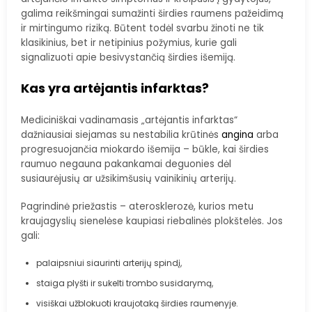
galima reikšmingai sumažinti širdies raumens pažeidimą
ir mirtingumo riziką. Būtent todėl svarbu žinoti ne tik
klasikinius, bet ir netipinius požymius, kurie gali
signalizuoti apie besivystančią širdies išemiją.
Kas yra artėjantis infarktas?
Mediciniškai vadinamasis „artėjantis infarktas“
dažniausiai siejamas su nestabilia krūtinės
angina
arba
progresuojančia miokardo išemija – būkle, kai širdies
raumuo negauna pakankamai deguonies dėl
susiaurėjusių ar užsikimšusių vainikinių arterijų.
Pagrindinė priežastis – aterosklerozė, kurios metu
kraujagyslių sienelėse kaupiasi riebalinės plokštelės. Jos
gali:
palaipsniui siaurinti arterijų spindį,
staiga plyšti ir sukelti trombo susidarymą,
visiškai užblokuoti kraujotaką širdies raumenyje.