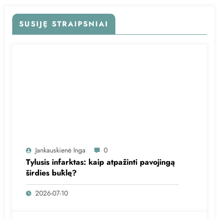
SUSIJĘ STRAIPSNIAI
Jankauskienė Inga
0
Tylusis infarktas: kaip atpažinti pavojingą
širdies būklę?
2026-07-10