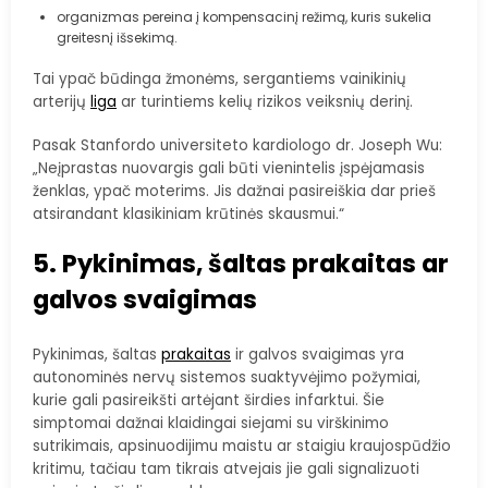
organizmas pereina į kompensacinį režimą, kuris sukelia
greitesnį išsekimą.
Tai ypač būdinga žmonėms, sergantiems vainikinių
arterijų
liga
ar turintiems kelių rizikos veiksnių derinį.
Pasak Stanfordo universiteto kardiologo dr. Joseph Wu:
„Neįprastas nuovargis gali būti vienintelis įspėjamasis
ženklas, ypač moterims. Jis dažnai pasireiškia dar prieš
atsirandant klasikiniam krūtinės skausmui.“
5. Pykinimas, šaltas prakaitas ar
galvos svaigimas
Pykinimas, šaltas
prakaitas
ir galvos svaigimas yra
autonominės nervų sistemos suaktyvėjimo požymiai,
kurie gali pasireikšti artėjant širdies infarktui. Šie
simptomai dažnai klaidingai siejami su virškinimo
sutrikimais, apsinuodijimu maistu ar staigiu kraujospūdžio
kritimu, tačiau tam tikrais atvejais jie gali signalizuoti