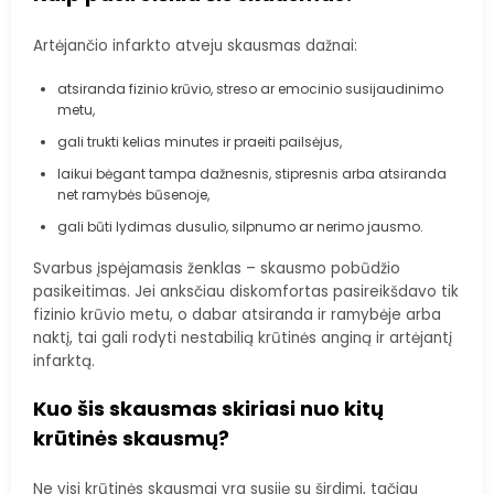
Artėjančio infarkto atveju skausmas dažnai:
atsiranda fizinio krūvio, streso ar emocinio susijaudinimo
metu,
gali trukti kelias minutes ir praeiti pailsėjus,
laikui bėgant tampa dažnesnis, stipresnis arba atsiranda
net ramybės būsenoje,
gali būti lydimas dusulio, silpnumo ar nerimo jausmo.
Svarbus įspėjamasis ženklas – skausmo pobūdžio
pasikeitimas. Jei anksčiau diskomfortas pasireikšdavo tik
fizinio krūvio metu, o dabar atsiranda ir ramybėje arba
naktį, tai gali rodyti nestabilią krūtinės anginą ir artėjantį
infarktą.
Kuo šis skausmas skiriasi nuo kitų
krūtinės skausmų?
Ne visi krūtinės skausmai yra susiję su širdimi, tačiau