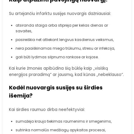
Su artėjančiu infarktu susijęs nuovargis dažniausiai:
atsiranda staiga arba stiprėja per kelias dienas ar
savaites,
pasireiškia net atliekant lengvus kasdienius veiksmus,
nėra paaiškinamas miego trūkumu, stresu ar infekcija,
gali būti lydimas silpnumo rankose ar kojose.
Kai kurie žmonės apibūdina šią būklę kaip „visišką
energijos praradimą“ ar jausmą, kad kūnas „nebeklauso“.
Kodėl nuovargis susijęs su širdies
išemija?
Kai širdies raumuo dirba neefektyviai:
sumažėja kraujo tiekimas raumenims ir smegenims,
sutrinka normalūs medžiagų apykaitos procesai,