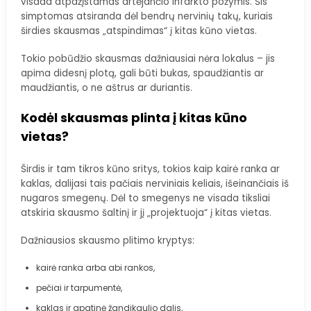
visada atpažįstamas artėjančio infarkto požymis. Šis
simptomas atsiranda dėl bendrų nervinių takų, kuriais
širdies skausmas „atspindimas“ į kitas kūno vietas.
Tokio pobūdžio skausmas dažniausiai nėra lokalus – jis
apima didesnį plotą, gali būti bukas, spaudžiantis ar
maudžiantis, o ne aštrus ar duriantis.
Kodėl skausmas plinta į kitas kūno
vietas?
Širdis ir tam tikros kūno sritys, tokios kaip kairė ranka ar
kaklas, dalijasi tais pačiais nerviniais keliais, išeinančiais iš
nugaros smegenų. Dėl to smegenys ne visada tiksliai
atskiria skausmo šaltinį ir jį „projektuoja“ į kitas vietas.
Dažniausios skausmo plitimo kryptys:
kairė ranka arba abi rankos,
pečiai ir tarpumentė,
kaklas ir apatinė žandikaulio dalis,