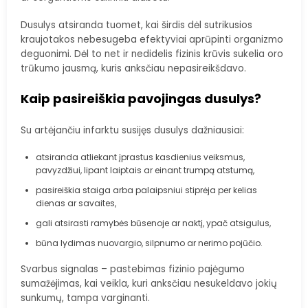
Dusulys atsiranda tuomet, kai širdis dėl sutrikusios
kraujotakos nebesugeba efektyviai aprūpinti organizmo
deguonimi. Dėl to net ir nedidelis fizinis krūvis sukelia oro
trūkumo jausmą, kuris anksčiau nepasireikšdavo.
Kaip pasireiškia pavojingas dusulys?
Su artėjančiu infarktu susijęs dusulys dažniausiai:
atsiranda atliekant įprastus kasdienius veiksmus,
pavyzdžiui, lipant laiptais ar einant trumpą atstumą,
pasireiškia staiga arba palaipsniui stiprėja per kelias
dienas ar savaites,
gali atsirasti ramybės būsenoje ar naktį, ypač atsigulus,
būna lydimas nuovargio, silpnumo ar nerimo pojūčio.
Svarbus signalas – pastebimas fizinio pajėgumo
sumažėjimas, kai veikla, kuri anksčiau nesukeldavo jokių
sunkumų, tampa varginanti.