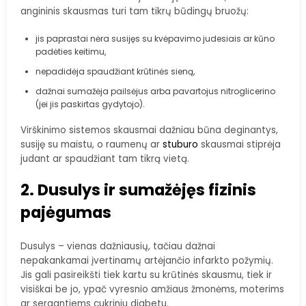
angininis skausmas turi tam tikrų būdingų bruožų:
jis paprastai nėra susijęs su kvėpavimo judesiais ar kūno
padėties keitimu,
nepadidėja spaudžiant krūtinės sieną,
dažnai sumažėja pailsėjus arba pavartojus nitroglicerino
(jei jis paskirtas gydytojo).
Virškinimo sistemos skausmai dažniau būna deginantys,
susiję su maistu, o raumenų ar
stuburo
skausmai stiprėja
judant ar spaudžiant tam tikrą vietą.
2. Dusulys ir sumažėjęs fizinis
pajėgumas
Dusulys – vienas dažniausių, tačiau dažnai
nepakankamai įvertinamų artėjančio infarkto požymių.
Jis gali pasireikšti tiek kartu su krūtinės skausmu, tiek ir
visiškai be jo, ypač vyresnio amžiaus žmonėms, moterims
ar sergantiems cukriniu diabetu.