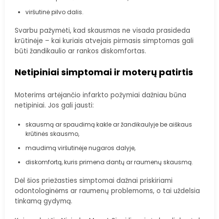
viršutinė pilvo dalis.
Svarbu pažymėti, kad skausmas ne visada prasideda
krūtinėje – kai kuriais atvejais pirmasis simptomas gali
būti žandikaulio ar rankos diskomfortas.
Netipiniai simptomai ir moterų patirtis
Moterims artėjančio infarkto požymiai dažniau būna
netipiniai. Jos gali jausti:
skausmą ar spaudimą kakle ar žandikaulyje be aiškaus
krūtinės skausmo,
maudimą viršutinėje nugaros dalyje,
diskomfortą, kuris primena dantų ar raumenų skausmą.
Dėl šios priežasties simptomai dažnai priskiriami
odontologinėms ar raumenų problemoms, o tai uždelsia
tinkamą gydymą.