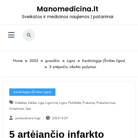
Skip
Manomedicina.lt
to
content
Sveikatos ir medicinos naujienos | patarimai
Home
2025
gruodžio
Ligos
Kardiologija (Širdies ligos)
5 artėjančio infarkto požymiai
Kardiologija (Širdies Ligos)
,
,
,
,
,
,
,
,
Diabetas
Kaklas
Liga
Ligoninė
Ligos
Plokštelės
Prakaitas
Prakaitavimas
,
Simptomai
Spa
Jankauskienė Inga
2025-12-29
5 artėjančio infarkto