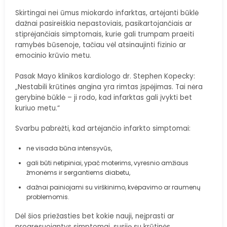
Skirtingai nei ūmus miokardo infarktas, artėjanti būklė
dažnai pasireiškia nepastoviais, pasikartojančiais ar
stiprėjančiais simptomais, kurie gali trumpam praeiti
ramybės būsenoje, tačiau vėl atsinaujinti fizinio ar
emocinio krūvio metu.
Pasak Mayo klinikos kardiologo dr. Stephen Kopecky:
„Nestabili krūtinės angina yra rimtas įspėjimas. Tai nėra
gerybinė būklė – ji rodo, kad infarktas gali įvykti bet
kuriuo metu.“
Svarbu pabrėžti, kad artėjančio infarkto simptomai:
ne visada būna intensyvūs,
gali būti netipiniai, ypač moterims, vyresnio amžiaus
žmonėms ir sergantiems diabetu,
dažnai painiojami su virškinimo, kvėpavimo ar raumenų
problemomis.
Dėl šios priežasties bet kokie nauji, neįprasti ar
progresuojantys simptomai, susiję su krūtinės