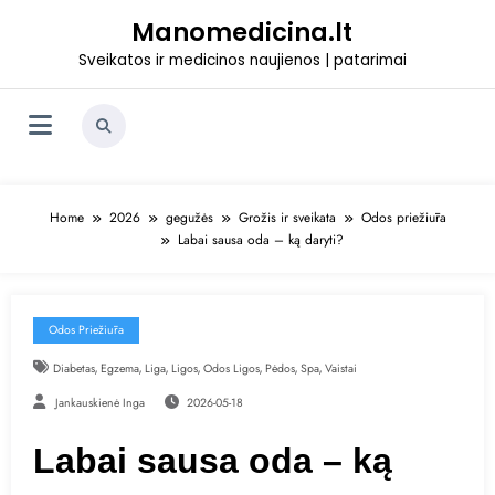
Skip
Manomedicina.lt
to
content
Sveikatos ir medicinos naujienos | patarimai
Home
2026
gegužės
Grožis ir sveikata
Odos priežiūra
Labai sausa oda – ką daryti?
Odos Priežiūra
,
,
,
,
,
,
,
Diabetas
Egzema
Liga
Ligos
Odos Ligos
Pėdos
Spa
Vaistai
Jankauskienė Inga
2026-05-18
Labai sausa oda – ką