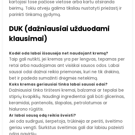
kartojasi tose pačiose vietose arba kartu atsiranda
bėrimų. Tokiu atveju galima tiksliau nustatyti priežastį ir
parinkti tinkamą gydymą.
DUK (dažniausiai užduodami
klausimai)
Kodėl oda labai išsausėja net naudojant kremą?
Taip gali nutikti, jei kremas yra per lengvas, tepamas per
retai arba naudojamas ant visiškai sausos odos. Labai
sausai odai dažnai reikia priemonės, kuri ne tik drėkina,
bet ir padeda sumažinti drėgmės netekimą.
Koks kremas geriausiai tinka labai sausai odai?
Dažniausiai tinka tirštesni kremai, balzamai ar tepalai be
stiprių kvapiklių. Naudingi ingredientai gali būti glicerinas,
keramidai, pantenolis, šlapalas, petrolatumas ar
hialurono rūgštis.
Ar labai sausą odą reikia šveisti?
Jei oda sudirgusi, šerpetoja, trūkinėja ar peršti, šveitimo
geriau vengti. Šiurkštus šveitimas gali dar labiau pažeisti
odos paviršių.