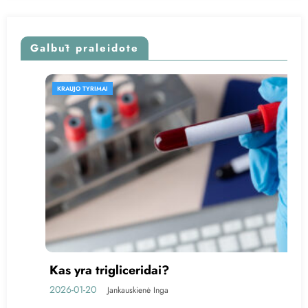
Galbūt praleidote
KRAUJO TYRIMAI
Feritinas – kas tai?
2025-10-05
Jankauskienė Inga