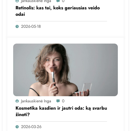
Jankauskienė Inga
0
Retinolis: kas tai, koks geriausias veido
odai
2026-05-18
Jankauskienė Inga
0
Kosmetika kasdien ir jautri oda: ką svarbu
žinoti?
2026-03-26