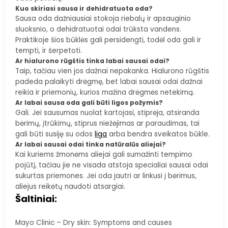
Kuo skiriasi sausa ir dehidratuota oda?
Sausa oda dažniausiai stokoja riebalų ir apsauginio
sluoksnio, o dehidratuotai odai trūksta vandens.
Praktikoje šios būklės gali persidengti, todėl oda gali ir
tempti, ir šerpetoti.
Ar hialurono rūgštis tinka labai sausai odai?
Taip, tačiau vien jos dažnai nepakanka. Hialurono rūgštis
padeda palaikyti drėgmę, bet labai sausai odai dažnai
reikia ir priemonių, kurios mažina drėgmės netekimą.
Ar labai sausa oda gali būti ligos požymis?
Gali. Jei sausumas nuolat kartojasi, stiprėja, atsiranda
bėrimų, įtrūkimų, stiprus niežėjimas ar paraudimas, tai
gali būti susiję su odos
liga
arba bendra sveikatos būkle.
Ar labai sausai odai tinka natūralūs aliejai?
Kai kuriems žmonėms aliejai gali sumažinti tempimo
pojūtį, tačiau jie ne visada atstoja specialiai sausai odai
sukurtas priemones. Jei oda jautri ar linkusi į bėrimus,
aliejus reikėtų naudoti atsargiai.
Šaltiniai:
Mayo Clinic – Dry skin: Symptoms and causes