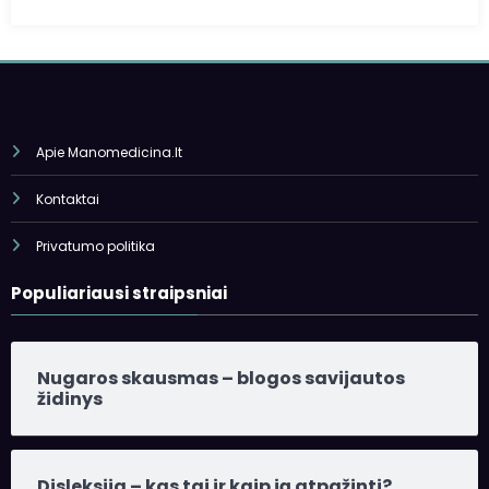
Apie Manomedicina.lt
Kontaktai
Privatumo politika
Populiariausi straipsniai
Nugaros skausmas – blogos savijautos
židinys
Disleksija – kas tai ir kaip ją atpažinti?