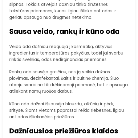
silpnas. Tokiais atvejais dažniau tinka tirštesnės
tekstūros priemonės, kurios ilgiau išlieka ant odos ir
geriau apsaugo nuo drėgmės netekimo.
Sausa veido, rankų ir kūno oda
Veido oda dažniau reaguoja į kosmetiką, aktyvius
ingredientus ir temperatūros pokyčius, todėl jai svarbu
rinktis švelnias, odos nedirginančias priemones.
Rankų oda sausėja greičiau, nes ją veikia dažnas
plovimas, dezinfekantai, šaltis ir buitinė chemija. Šiuo
atveju svarbi ne tik drėkinamoji priemonė, bet ir apsauga
atliekant namų ruošos darbus.
Kūno oda dažnai išsausėja blauzdų, alkūnių ir pėdų
srityse. Šioms vietoms paprastai reikia riebesnės, ilgiau
ant odos išliekančios priežiūros.
Dažniausios priežiūros klaidos