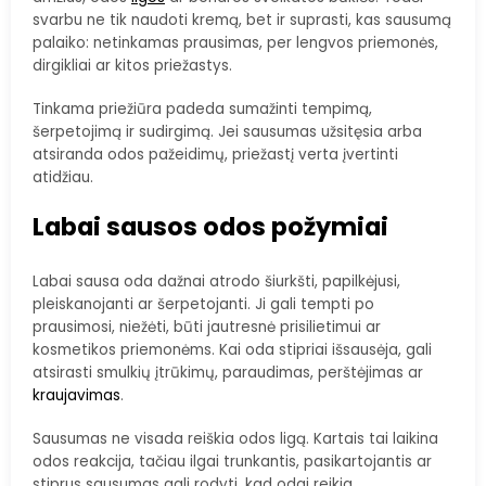
svarbu ne tik naudoti kremą, bet ir suprasti, kas sausumą
palaiko: netinkamas prausimas, per lengvos priemonės,
dirgikliai ar kitos priežastys.
Tinkama priežiūra padeda sumažinti tempimą,
šerpetojimą ir sudirgimą. Jei sausumas užsitęsia arba
atsiranda odos pažeidimų, priežastį verta įvertinti
atidžiau.
Labai sausos odos požymiai
Labai sausa oda dažnai atrodo šiurkšti, papilkėjusi,
pleiskanojanti ar šerpetojanti. Ji gali tempti po
prausimosi, niežėti, būti jautresnė prisilietimui ar
kosmetikos priemonėms. Kai oda stipriai išsausėja, gali
atsirasti smulkių įtrūkimų, paraudimas, perštėjimas ar
kraujavimas
.
Sausumas ne visada reiškia odos ligą. Kartais tai laikina
odos reakcija, tačiau ilgai trunkantis, pasikartojantis ar
stiprus sausumas gali rodyti, kad odai reikia