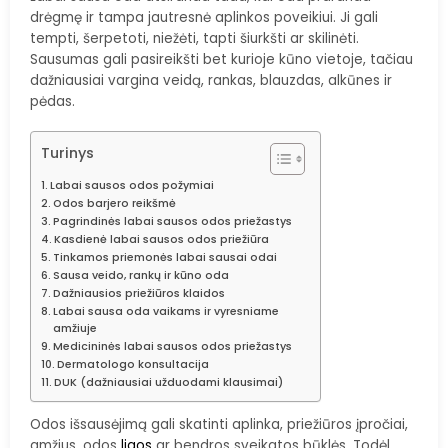
drėgmę ir tampa jautresnė aplinkos poveikiui. Ji gali
tempti, šerpetoti, niežėti, tapti šiurkšti ar skilinėti.
Sausumas gali pasireikšti bet kurioje kūno vietoje, tačiau
dažniausiai vargina veidą, rankas, blauzdas, alkūnes ir
pėdas.
Turinys
Labai sausos odos požymiai
Odos barjero reikšmė
Pagrindinės labai sausos odos priežastys
Kasdienė labai sausos odos priežiūra
Tinkamos priemonės labai sausai odai
Sausa veido, rankų ir kūno oda
Dažniausios priežiūros klaidos
Labai sausa oda vaikams ir vyresniame
amžiuje
Medicininės labai sausos odos priežastys
Dermatologo konsultacija
DUK (dažniausiai užduodami klausimai)
Odos išsausėjimą gali skatinti aplinka, priežiūros įpročiai,
amžius, odos
ligos
ar bendros sveikatos būklės. Todėl