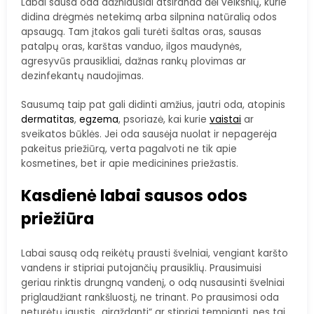
Labai sausa oda dažniausiai atsiranda dėl veiksnių, kurie
didina drėgmės netekimą arba silpnina natūralią odos
apsaugą. Tam įtakos gali turėti šaltas oras, sausas
patalpų oras, karštas vanduo, ilgos maudynės,
agresyvūs prausikliai, dažnas rankų plovimas ar
dezinfekantų naudojimas.
Sausumą taip pat gali didinti amžius, jautri oda, atopinis
dermatitas
,
egzema
, psoriazė, kai kurie
vaistai
ar
sveikatos būklės. Jei oda sausėja nuolat ir nepagerėja
pakeitus priežiūrą, verta pagalvoti ne tik apie
kosmetines, bet ir apie medicinines priežastis.
Kasdienė labai sausos odos
priežiūra
Labai sausą odą reikėtų prausti švelniai, vengiant karšto
vandens ir stipriai putojančių prausiklių. Prausimuisi
geriau rinktis drungną vandenį, o odą nusausinti švelniai
priglaudžiant rankšluostį, ne trinant. Po prausimosi oda
neturėtų jaustis „girgždanti“ ar stipriai tempianti, nes tai