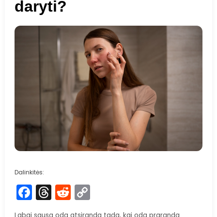
daryti?
Dalinkitės:
Facebook
Threads
Reddit
Copy
Link
Labai sausa oda atsiranda tada, kai oda praranda