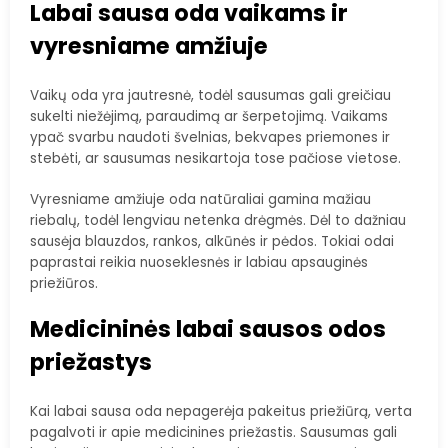
Labai sausa oda vaikams ir
vyresniame amžiuje
Vaikų oda yra jautresnė, todėl sausumas gali greičiau
sukelti niežėjimą, paraudimą ar šerpetojimą. Vaikams
ypač svarbu naudoti švelnias, bekvapes priemones ir
stebėti, ar sausumas nesikartoja tose pačiose vietose.
Vyresniame amžiuje oda natūraliai gamina mažiau
riebalų, todėl lengviau netenka drėgmės. Dėl to dažniau
sausėja blauzdos, rankos, alkūnės ir pėdos. Tokiai odai
paprastai reikia nuoseklesnės ir labiau apsauginės
priežiūros.
Medicininės labai sausos odos
priežastys
Kai labai sausa oda nepagerėja pakeitus priežiūrą, verta
pagalvoti ir apie medicinines priežastis. Sausumas gali