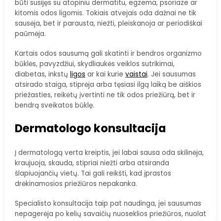
būti susijęs su atopiniu dermatitu, egzema, psoriaze ar
kitomis odos ligomis. Tokiais atvejais oda dažnai ne tik
sausėja, bet ir parausta, niežti, pleiskanoja ar periodiškai
paūmėja.
Kartais odos sausumą gali skatinti ir bendros organizmo
būklės, pavyzdžiui, skydliaukės veiklos sutrikimai,
diabetas, inkstų
ligos
ar kai kurie
vaistai
. Jei sausumas
atsirado staiga, stiprėja arba tęsiasi ilgą laiką be aiškios
priežasties, reikėtų įvertinti ne tik odos priežiūrą, bet ir
bendrą sveikatos būklę.
Dermatologo konsultacija
Į dermatologą verta kreiptis, jei labai sausa oda skilinėja,
kraujuoja, skauda, stipriai niežti arba atsiranda
šlapiuojančių vietų. Tai gali reikšti, kad įprastos
drėkinamosios priežiūros nepakanka.
Specialisto konsultacija taip pat naudinga, jei sausumas
nepagerėja po kelių savaičių nuoseklios priežiūros, nuolat