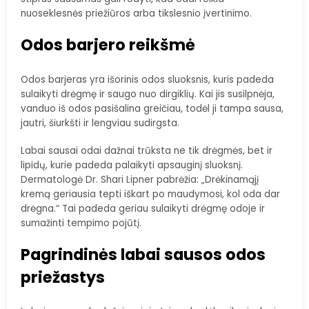
nuoseklesnės priežiūros arba tikslesnio įvertinimo.
Odos barjero reikšmė
Odos barjeras yra išorinis odos sluoksnis, kuris padeda
sulaikyti drėgmę ir saugo nuo dirgiklių. Kai jis susilpnėja,
vanduo iš odos pasišalina greičiau, todėl ji tampa sausa,
jautri, šiurkšti ir lengviau sudirgsta.
Labai sausai odai dažnai trūksta ne tik drėgmės, bet ir
lipidų, kurie padeda palaikyti apsauginį sluoksnį.
Dermatologė Dr. Shari Lipner pabrėžia: „Drėkinamąjį
kremą geriausia tepti iškart po maudymosi, kol oda dar
drėgna.“ Tai padeda geriau sulaikyti drėgmę odoje ir
sumažinti tempimo pojūtį.
Pagrindinės labai sausos odos
priežastys