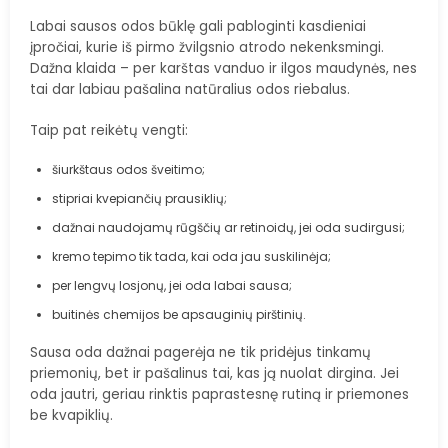
Labai sausos odos būklę gali pabloginti kasdieniai
įpročiai, kurie iš pirmo žvilgsnio atrodo nekenksmingi.
Dažna klaida – per karštas vanduo ir ilgos maudynės, nes
tai dar labiau pašalina natūralius odos riebalus.
Taip pat reikėtų vengti:
šiurkštaus odos šveitimo;
stipriai kvepiančių prausiklių;
dažnai naudojamų rūgščių ar retinoidų, jei oda sudirgusi;
kremo tepimo tik tada, kai oda jau suskilinėja;
per lengvų losjonų, jei oda labai sausa;
buitinės chemijos be apsauginių pirštinių.
Sausa oda dažnai pagerėja ne tik pridėjus tinkamų
priemonių, bet ir pašalinus tai, kas ją nuolat dirgina. Jei
oda jautri, geriau rinktis paprastesnę rutiną ir priemones
be kvapiklių.