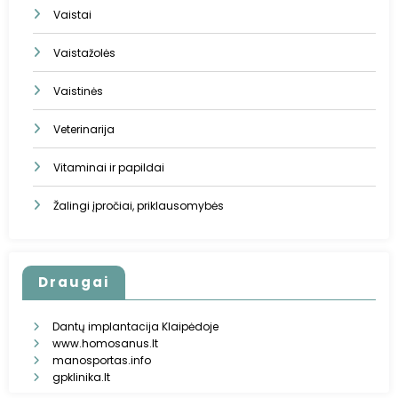
Vaistai
Vaistažolės
Vaistinės
Veterinarija
Vitaminai ir papildai
Žalingi įpročiai, priklausomybės
Draugai
Dantų implantacija Klaipėdoje
www.homosanus.lt
manosportas.info
gpklinika.lt