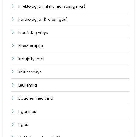
Infektologija (Infekciniai susirgimai)
Kardiologija (Širdies ligos)
Kiaušidžių vėžys
Kineziterapija
Kraujo tyrimai
Krūties vėžys
Leukemija
Liaudies medicina
Ligoninės
Ligos