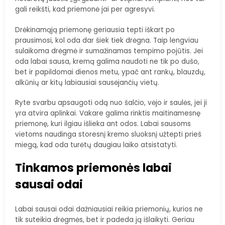
gali reikšti, kad priemonė jai per agresyvi.
Drėkinamąją priemonę geriausia tepti iškart po
prausimosi, kol oda dar šiek tiek drėgna. Taip lengviau
sulaikoma drėgmė ir sumažinamas tempimo pojūtis. Jei
oda labai sausa, kremą galima naudoti ne tik po dušo,
bet ir papildomai dienos metu, ypač ant rankų, blauzdų,
alkūnių ar kitų labiausiai sausėjančių vietų.
Ryte svarbu apsaugoti odą nuo šalčio, vėjo ir saulės, jei ji
yra atvira aplinkai. Vakare galima rinktis maitinamesnę
priemonę, kuri ilgiau išlieka ant odos. Labai sausoms
vietoms naudinga storesnį kremo sluoksnį užtepti prieš
miegą, kad oda turėtų daugiau laiko atsistatyti.
Tinkamos priemonės labai
sausai odai
Labai sausai odai dažniausiai reikia priemonių, kurios ne
tik suteikia drėgmės, bet ir padeda ją išlaikyti. Geriau