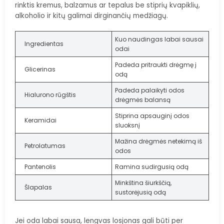
rinktis kremus, balzamus ar tepalus be stiprių kvapiklių,
alkoholio ir kitų galimai dirginančių medžiagų.
Kuo naudingas labai sausai
Ingredientas
odai
Padeda pritraukti drėgmę į
Glicerinas
odą
Padeda palaikyti odos
Hialurono rūgštis
drėgmės balansą
Stiprina apsauginį odos
Keramidai
sluoksnį
Mažina drėgmės netekimą iš
Petrolatumas
odos
Pantenolis
Ramina sudirgusią odą
Minkština šiurkščią,
Šlapalas
sustorėjusią odą
Jei oda labai sausa, lengvas losjonas gali būti per