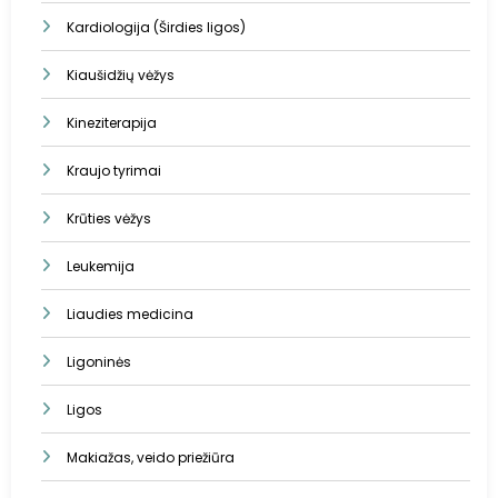
Kardiologija (Širdies ligos)
Kiaušidžių vėžys
Kineziterapija
Kraujo tyrimai
Krūties vėžys
Leukemija
Liaudies medicina
Ligoninės
Ligos
Makiažas, veido priežiūra