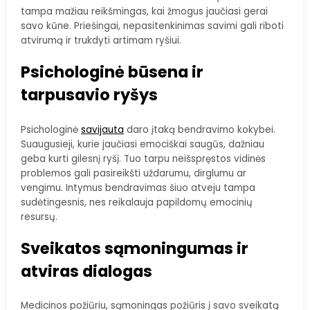
tampa mažiau reikšmingas, kai žmogus jaučiasi gerai
savo kūne. Priešingai, nepasitenkinimas savimi gali riboti
atvirumą ir trukdyti artimam ryšiui.
Psichologinė būsena ir
tarpusavio ryšys
Psichologinė
savijauta
daro įtaką bendravimo kokybei.
Suaugusieji, kurie jaučiasi emociškai saugūs, dažniau
geba kurti gilesnį ryšį. Tuo tarpu neišspręstos vidinės
problemos gali pasireikšti uždarumu, dirglumu ar
vengimu. Intymus bendravimas šiuo atveju tampa
sudėtingesnis, nes reikalauja papildomų emocinių
resursų.
Sveikatos sąmoningumas ir
atviras dialogas
Medicinos požiūriu, sąmoningas požiūris į savo sveikatą