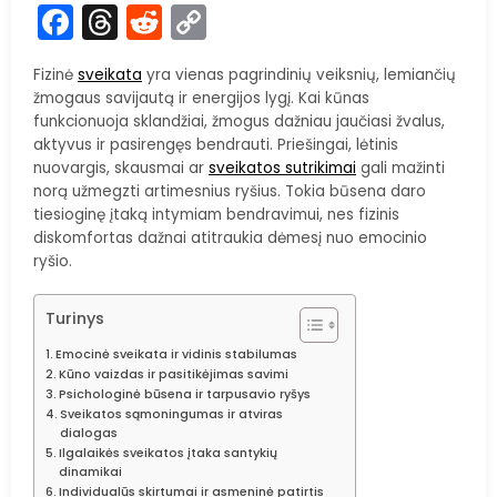
Facebook
Threads
Reddit
Copy
Link
Fizinė
sveikata
yra vienas pagrindinių veiksnių, lemiančių
žmogaus savijautą ir energijos lygį. Kai kūnas
funkcionuoja sklandžiai, žmogus dažniau jaučiasi žvalus,
aktyvus ir pasirengęs bendrauti. Priešingai, lėtinis
nuovargis, skausmai ar
sveikatos sutrikimai
gali mažinti
norą užmegzti artimesnius ryšius. Tokia būsena daro
tiesioginę įtaką intymiam bendravimui, nes fizinis
diskomfortas dažnai atitraukia dėmesį nuo emocinio
ryšio.
Turinys
Emocinė sveikata ir vidinis stabilumas
Kūno vaizdas ir pasitikėjimas savimi
Psichologinė būsena ir tarpusavio ryšys
Sveikatos sąmoningumas ir atviras
dialogas
Ilgalaikės sveikatos įtaka santykių
dinamikai
Individualūs skirtumai ir asmeninė patirtis