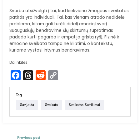
Svarbu atsižvelgti į tai, kad kiekvieno žmogaus sveikatos
patirtis yra individuali. Tai, kas vienam atrodo nedidelė
problema, kitam gali turėti didelį emocinį svorį.
Suaugusiųjų bendravime šių skirtumų supratimas
padeda kurti pagarba ir empatija grįstą ryšį. Fizinė ir
emocinė sveikata tampa ne kliūtimi, o kontekstu,
kuriame vystosi intymus bendravimas.
Dalinkitės:
Facebook
Threads
Reddit
Copy
Link
Tag
Savijauta
Sveikata
Sveikatos Sutrikimai
Previous post