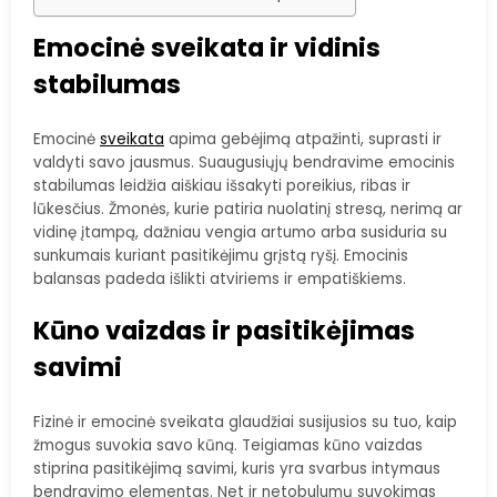
Emocinė sveikata ir vidinis
stabilumas
Emocinė
sveikata
apima gebėjimą atpažinti, suprasti ir
valdyti savo jausmus. Suaugusiųjų bendravime emocinis
stabilumas leidžia aiškiau išsakyti poreikius, ribas ir
lūkesčius. Žmonės, kurie patiria nuolatinį stresą, nerimą ar
vidinę įtampą, dažniau vengia artumo arba susiduria su
sunkumais kuriant pasitikėjimu grįstą ryšį. Emocinis
balansas padeda išlikti atviriems ir empatiškiems.
Kūno vaizdas ir pasitikėjimas
savimi
Fizinė ir emocinė sveikata glaudžiai susijusios su tuo, kaip
žmogus suvokia savo kūną. Teigiamas kūno vaizdas
stiprina pasitikėjimą savimi, kuris yra svarbus intymaus
bendravimo elementas. Net ir netobulumų suvokimas