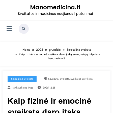
Skip
Manomedicina.lt
to
content
Sveikatos ir medicinos naujienos | patarimai
Home
2025
gruodžio
Seksualinė sveikata
Kaip fizinė ir emocinė sveikata daro įtaką suaugusiųjų intymiam
bendravimui?
,
,
Seksualinė Sveikata
Savijauta
Sveikata
Sveikatos Sutrikimai
Jankauskienė Inga
2025-12-28
Kaip fizinė ir emocinė
sveikata daro įtaką