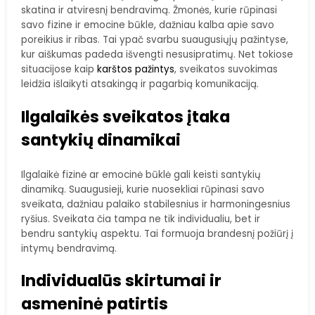
skatina ir atviresnį bendravimą. Žmonės, kurie rūpinasi
savo fizine ir emocine būkle, dažniau kalba apie savo
poreikius ir ribas. Tai ypač svarbu suaugusiųjų pažintyse,
kur aiškumas padeda išvengti nesusipratimų. Net tokiose
situacijose kaip
karštos pažintys
, sveikatos suvokimas
leidžia išlaikyti atsakingą ir pagarbią komunikaciją.
Ilgalaikės sveikatos įtaka
santykių dinamikai
Ilgalaikė fizinė ar emocinė būklė gali keisti santykių
dinamiką. Suaugusieji, kurie nuosekliai rūpinasi savo
sveikata, dažniau palaiko stabilesnius ir harmoningesnius
ryšius. Sveikata čia tampa ne tik individualiu, bet ir
bendru santykių aspektu. Tai formuoja brandesnį požiūrį į
intymų bendravimą.
Individualūs skirtumai ir
asmeninė patirtis