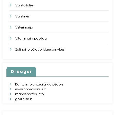
Vaistažolės
Vaistinės
Veterinarija
Vitaminai ir papildai
Žalingi įpročiai, priklausomybės
Draugai
Dantų implantacija Klaipėdoje
www.homosanus.lt
manosportas.info
gpklinika.lt