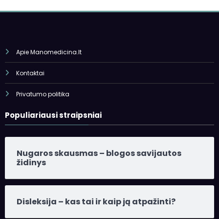
Apie Manomedicina.lt
Kontaktai
Privatumo politika
Populiariausi straipsniai
Nugaros skausmas – blogos savijautos
židinys
Disleksija – kas tai ir kaip ją atpažinti?