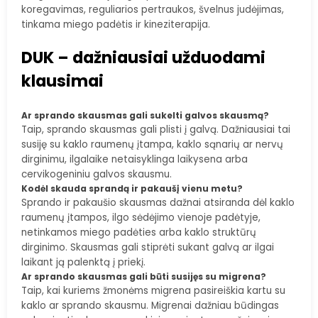
koregavimas, reguliarios pertraukos, švelnus judėjimas,
tinkama miego padėtis ir kineziterapija.
DUK – dažniausiai užduodami
klausimai
Ar sprando skausmas gali sukelti galvos skausmą?
Taip, sprando skausmas gali plisti į galvą. Dažniausiai tai
susiję su kaklo raumenų įtampa, kaklo sąnarių ar nervų
dirginimu, ilgalaike netaisyklinga laikysena arba
cervikogeniniu galvos skausmu.
Kodėl skauda sprandą ir pakaušį vienu metu?
Sprando ir pakaušio skausmas dažnai atsiranda dėl kaklo
raumenų įtampos, ilgo sėdėjimo vienoje padėtyje,
netinkamos miego padėties arba kaklo struktūrų
dirginimo. Skausmas gali stiprėti sukant galvą ar ilgai
laikant ją palenktą į priekį.
Ar sprando skausmas gali būti susijęs su migrena?
Taip, kai kuriems žmonėms migrena pasireiškia kartu su
kaklo ar sprando skausmu. Migrenai dažniau būdingas