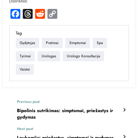
Dalinkitės:
Facebook
Threads
Reddit
Copy
Link
Tag
Gydytojas
Pratimai
Simptomai
Spa
Tyrimai
Urologas
Urologo Konsultacija
Vaistai
Previous post
Bipolinis sutrikimas: simptomai, priežastys ir
gydymas
Next post
Leukemija: priežastys, simptomai ir gydymas