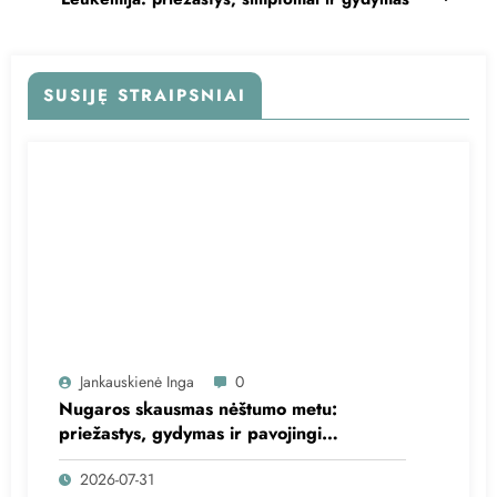
SUSIJĘ STRAIPSNIAI
Jankauskienė Inga
0
Nugaros skausmas nėštumo metu:
priežastys, gydymas ir pavojingi
simptomai
2026-07-31