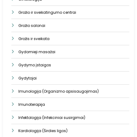
Grožio ir sveikatingumo centrai
Grožio salonai
Grožis ir sveikata
Gydomieji masažai
Gydymo įstaigos
Gydytojai
Imunologija (Organizmo apsisaugojimas)
Imunoterapija
Infektologija (Infekciniai susirgimai)
Kardiologija (Širdies ligos)