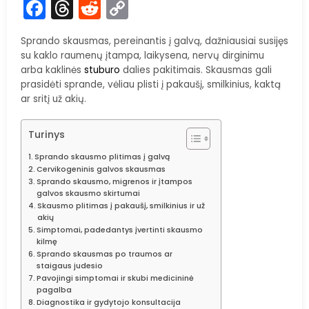
Facebook
Threads
Reddit
Copy
Link
Sprando skausmas, pereinantis į galvą, dažniausiai susijęs
su kaklo raumenų įtampa, laikysena, nervų dirginimu
arba kaklinės
stuburo
dalies pakitimais. Skausmas gali
prasidėti sprande, vėliau plisti į pakaušį, smilkinius, kaktą
ar sritį už akių.
Turinys
Sprando skausmo plitimas į galvą
Cervikogeninis galvos skausmas
Sprando skausmo, migrenos ir įtampos
galvos skausmo skirtumai
Skausmo plitimas į pakaušį, smilkinius ir už
akių
Simptomai, padedantys įvertinti skausmo
kilmę
Sprando skausmas po traumos ar
staigaus judesio
Pavojingi simptomai ir skubi medicininė
pagalba
Diagnostika ir gydytojo konsultacija