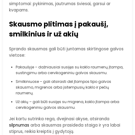
simptomai: pykinimas, jautrumas šviesai, garsui ar
kvapams.
Skausmo plitimas į pakaušį,
smilkinius ir už akių
Sprando skausmas gali būti juntamas skirtingose galvos
vietose:
Pakaušyje – dažniausiai susijęs su kaklo raumenų įtampa,
sustingimu arba cervikogeniniu galvos skausmu.
Smilkiniuose – gali atsirasti dėl įtampos tipo galvos
skausmo, migrenos arba įsitempusių kaklo ir pečių
raumenų.
Už akių – gali būti susijęs su migrena, kaklo įtampa arba
cervikogeniniu galvos skausmu.
Jei kartu sutrinka rega, dvejinasi akyse, atsiranda
silpnumas
arba skausmas prasideda staiga ir yra labai
stiprus, reikia kreiptis į gydytoją.