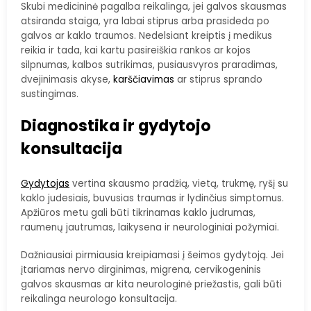
Skubi medicininė pagalba reikalinga, jei galvos skausmas
atsiranda staiga, yra labai stiprus arba prasideda po
galvos ar kaklo traumos. Nedelsiant kreiptis į medikus
reikia ir tada, kai kartu pasireiškia rankos ar kojos
silpnumas, kalbos sutrikimas, pusiausvyros praradimas,
dvejinimasis akyse,
karščiavimas
ar stiprus sprando
sustingimas.
Diagnostika ir gydytojo
konsultacija
Gydytojas
vertina skausmo pradžią, vietą, trukmę, ryšį su
kaklo judesiais, buvusias traumas ir lydinčius simptomus.
Apžiūros metu gali būti tikrinamas kaklo judrumas,
raumenų jautrumas, laikysena ir neurologiniai požymiai.
Dažniausiai pirmiausia kreipiamasi į šeimos gydytoją. Jei
įtariamas nervo dirginimas, migrena, cervikogeninis
galvos skausmas ar kita neurologinė priežastis, gali būti
reikalinga neurologo konsultacija.