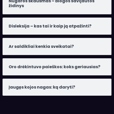
Nugaros skausmas – blogos savijautos
židinys
Disleksija – kas tai ir kaip ją atpažinti?
Ar saldikliai kenkia sveikatai?
Oro drėkintuvo paieškos: koks geriausias?
Įaugęs kojos nagas: ką daryti?