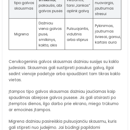
tipo galvos
nuovargis,
pakaušis, abi
tarsi „lankas“
skausmas
jautrumas
galvos pusės
aplink galvą
stresui
Dažniau
Pykinimas,
viena galvos
Pulsuojantis,
jautrumas
Migrena
pusė,
vidutinis
šviesai, garsui,
smilkinys,
arba stiprus
kartais aura
kakta, akis
Cervikogeninis galvos skausmas dažniau susijęs su kaklo
judesiais. Skausmas gali sustiprėti pasukus galvą, ilgai
sėdint vienoje padėtyje arba spaudžiant tam tikras kaklo
vietas.
Įtampos tipo galvos skausmas dažniau jaučiamas kaip
spaudimas abiejose galvos pusėse. Jis gali atsirasti po
įtemptos dienos, ilgo darbo prie ekrano, miego trūkumo
ar emocinės įtampos.
Migrena dažniau pasireiškia pulsuojančiu skausmu, kuris
gali stiprėti nuo judėjimo. Jai būdingi papildomi