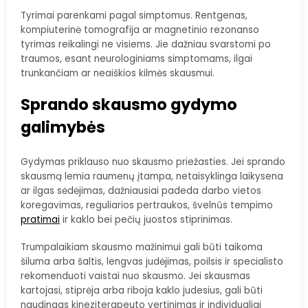
Tyrimai parenkami pagal simptomus. Rentgenas,
kompiuterinė tomografija ar magnetinio rezonanso
tyrimas reikalingi ne visiems. Jie dažniau svarstomi po
traumos, esant neurologiniams simptomams, ilgai
trunkančiam ar neaiškios kilmės skausmui.
Sprando skausmo gydymo
galimybės
Gydymas priklauso nuo skausmo priežasties. Jei sprando
skausmą lemia raumenų įtampa, netaisyklinga laikysena
ar ilgas sėdėjimas, dažniausiai padeda darbo vietos
koregavimas, reguliarios pertraukos, švelnūs tempimo
pratimai
ir kaklo bei pečių juostos stiprinimas.
Trumpalaikiam skausmo mažinimui gali būti taikoma
šiluma arba šaltis, lengvas judėjimas, poilsis ir specialisto
rekomenduoti vaistai nuo skausmo. Jei skausmas
kartojasi, stiprėja arba riboja kaklo judesius, gali būti
naudingas kineziterapeuto vertinimas ir individualiai