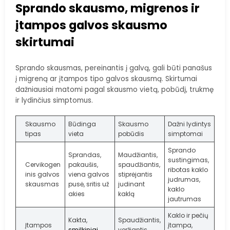
Sprando skausmo, migrenos ir
įtampos galvos skausmo
skirtumai
Sprando skausmas, pereinantis į galvą, gali būti panašus
į migreną ar įtampos tipo galvos skausmą. Skirtumai
dažniausiai matomi pagal skausmo vietą, pobūdį, trukmę
ir lydinčius simptomus.
Skausmo
Būdinga
Skausmo
Dažni lydintys
tipas
vieta
pobūdis
simptomai
Sprando
Sprandas,
Maudžiantis,
sustingimas,
Cervikogen
pakaušis,
spaudžiantis,
ribotas kaklo
inis galvos
viena galvos
stiprėjantis
judrumas,
skausmas
pusė, sritis už
judinant
kaklo
akies
kaklą
jautrumas
Kaklo ir pečių
Kakta,
Spaudžiantis,
Įtampos
įtampa,
smilkiniai
,
veržiantis,