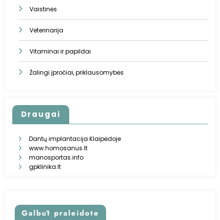
Vaistinės
Veterinarija
Vitaminai ir papildai
Žalingi įpročiai, priklausomybės
Draugai
Dantų implantacija Klaipėdoje
www.homosanus.lt
manosportas.info
gpklinika.lt
Galbūt praleidote