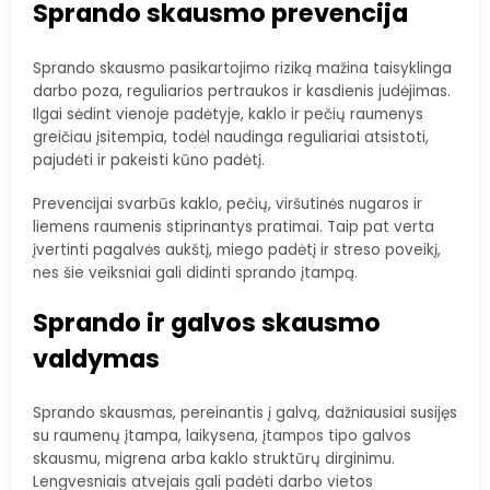
Sprando skausmo prevencija
Sprando skausmo pasikartojimo riziką mažina taisyklinga
darbo poza, reguliarios pertraukos ir kasdienis judėjimas.
Ilgai sėdint vienoje padėtyje, kaklo ir pečių raumenys
greičiau įsitempia, todėl naudinga reguliariai atsistoti,
pajudėti ir pakeisti kūno padėtį.
Prevencijai svarbūs kaklo, pečių, viršutinės nugaros ir
liemens raumenis stiprinantys pratimai. Taip pat verta
įvertinti pagalvės aukštį, miego padėtį ir streso poveikį,
nes šie veiksniai gali didinti sprando įtampą.
Sprando ir galvos skausmo
valdymas
Sprando skausmas, pereinantis į galvą, dažniausiai susijęs
su raumenų įtampa, laikysena, įtampos tipo galvos
skausmu, migrena arba kaklo struktūrų dirginimu.
Lengvesniais atvejais gali padėti darbo vietos