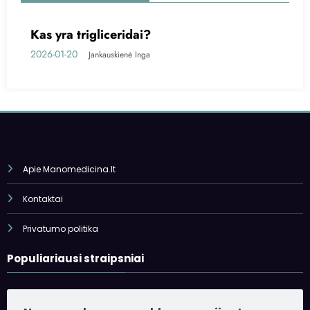
Feritinas – kas tai?
KRAUJO TYRIMAI
2025-10-05
Jankauskienė Inga
Apie Manomedicina.lt
Kontaktai
Privatumo politika
Populiariausi straipsniai