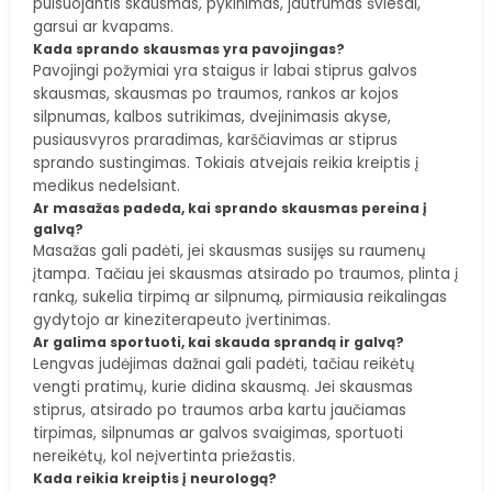
pulsuojantis skausmas, pykinimas, jautrumas šviesai,
garsui ar kvapams.
Kada sprando skausmas yra pavojingas?
Pavojingi požymiai yra staigus ir labai stiprus galvos
skausmas, skausmas po traumos, rankos ar kojos
silpnumas, kalbos sutrikimas, dvejinimasis akyse,
pusiausvyros praradimas, karščiavimas ar stiprus
sprando sustingimas. Tokiais atvejais reikia kreiptis į
medikus nedelsiant.
Ar masažas padeda, kai sprando skausmas pereina į
galvą?
Masažas gali padėti, jei skausmas susijęs su raumenų
įtampa. Tačiau jei skausmas atsirado po traumos, plinta į
ranką, sukelia tirpimą ar silpnumą, pirmiausia reikalingas
gydytojo ar kineziterapeuto įvertinimas.
Ar galima sportuoti, kai skauda sprandą ir galvą?
Lengvas judėjimas dažnai gali padėti, tačiau reikėtų
vengti pratimų, kurie didina skausmą. Jei skausmas
stiprus, atsirado po traumos arba kartu jaučiamas
tirpimas, silpnumas ar galvos svaigimas, sportuoti
nereikėtų, kol neįvertinta priežastis.
Kada reikia kreiptis į neurologą?