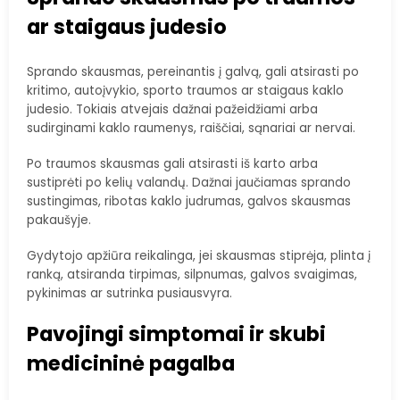
ar staigaus judesio
Sprando skausmas, pereinantis į galvą, gali atsirasti po
kritimo, autoįvykio, sporto traumos ar staigaus kaklo
judesio. Tokiais atvejais dažnai pažeidžiami arba
sudirginami kaklo raumenys, raiščiai, sąnariai ar nervai.
Po traumos skausmas gali atsirasti iš karto arba
sustiprėti po kelių valandų. Dažnai jaučiamas sprando
sustingimas, ribotas kaklo judrumas, galvos skausmas
pakaušyje.
Gydytojo apžiūra reikalinga, jei skausmas stiprėja, plinta į
ranką, atsiranda tirpimas, silpnumas, galvos svaigimas,
pykinimas ar sutrinka pusiausvyra.
Pavojingi simptomai ir skubi
medicininė pagalba