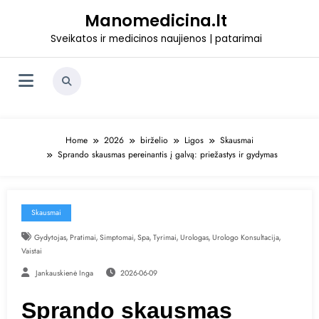
Skip
Manomedicina.lt
to
content
Sveikatos ir medicinos naujienos | patarimai
Home
2026
birželio
Ligos
Skausmai
Sprando skausmas pereinantis į galvą: priežastys ir gydymas
Skausmai
,
,
,
,
,
,
,
Gydytojas
Pratimai
Simptomai
Spa
Tyrimai
Urologas
Urologo Konsultacija
Vaistai
Jankauskienė Inga
2026-06-09
Sprando skausmas