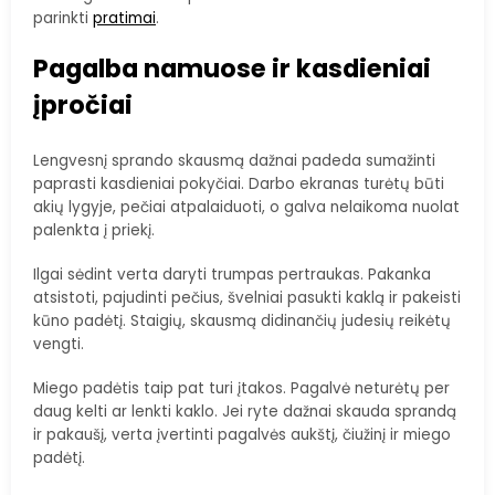
parinkti
pratimai
.
Pagalba namuose ir kasdieniai
įpročiai
Lengvesnį sprando skausmą dažnai padeda sumažinti
paprasti kasdieniai pokyčiai. Darbo ekranas turėtų būti
akių lygyje, pečiai atpalaiduoti, o galva nelaikoma nuolat
palenkta į priekį.
Ilgai sėdint verta daryti trumpas pertraukas. Pakanka
atsistoti, pajudinti pečius, švelniai pasukti kaklą ir pakeisti
kūno padėtį. Staigių, skausmą didinančių judesių reikėtų
vengti.
Miego padėtis taip pat turi įtakos. Pagalvė neturėtų per
daug kelti ar lenkti kaklo. Jei ryte dažnai skauda sprandą
ir pakaušį, verta įvertinti pagalvės aukštį, čiužinį ir miego
padėtį.