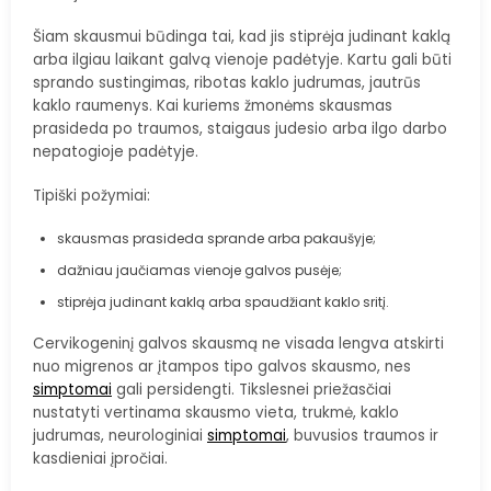
Šiam skausmui būdinga tai, kad jis stiprėja judinant kaklą
arba ilgiau laikant galvą vienoje padėtyje. Kartu gali būti
sprando sustingimas, ribotas kaklo judrumas, jautrūs
kaklo raumenys. Kai kuriems žmonėms skausmas
prasideda po traumos, staigaus judesio arba ilgo darbo
nepatogioje padėtyje.
Tipiški požymiai:
skausmas prasideda sprande arba pakaušyje;
dažniau jaučiamas vienoje galvos pusėje;
stiprėja judinant kaklą arba spaudžiant kaklo sritį.
Cervikogeninį galvos skausmą ne visada lengva atskirti
nuo migrenos ar įtampos tipo galvos skausmo, nes
simptomai
gali persidengti. Tikslesnei priežasčiai
nustatyti vertinama skausmo vieta, trukmė, kaklo
judrumas, neurologiniai
simptomai
, buvusios traumos ir
kasdieniai įpročiai.