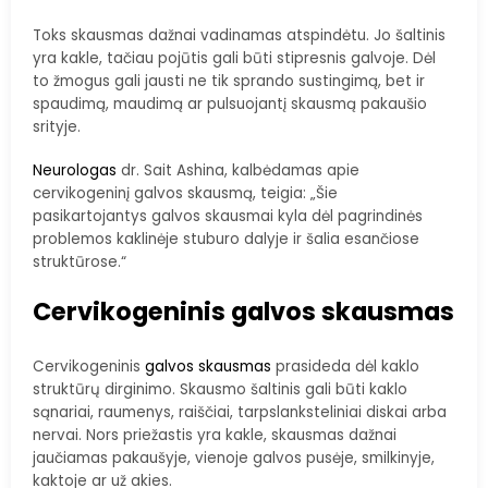
Toks skausmas dažnai vadinamas atspindėtu. Jo šaltinis
yra kakle, tačiau pojūtis gali būti stipresnis galvoje. Dėl
to žmogus gali jausti ne tik sprando sustingimą, bet ir
spaudimą, maudimą ar pulsuojantį skausmą pakaušio
srityje.
Neurologas
dr. Sait Ashina, kalbėdamas apie
cervikogeninį galvos skausmą, teigia: „Šie
pasikartojantys galvos skausmai kyla dėl pagrindinės
problemos kaklinėje stuburo dalyje ir šalia esančiose
struktūrose.“
Cervikogeninis galvos skausmas
Cervikogeninis
galvos skausmas
prasideda dėl kaklo
struktūrų dirginimo. Skausmo šaltinis gali būti kaklo
sąnariai, raumenys, raiščiai, tarpslanksteliniai diskai arba
nervai. Nors priežastis yra kakle, skausmas dažnai
jaučiamas pakaušyje, vienoje galvos pusėje, smilkinyje,
kaktoje ar už akies.