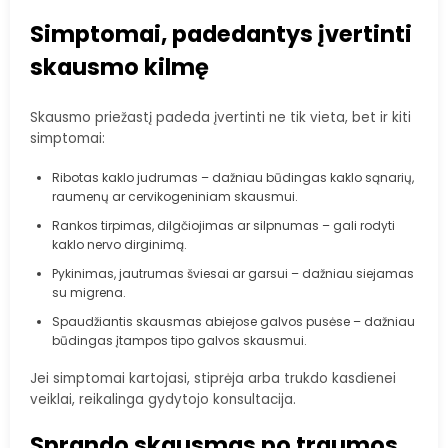
Simptomai, padedantys įvertinti
skausmo kilmę
Skausmo priežastį padeda įvertinti ne tik vieta, bet ir kiti
simptomai:
Ribotas kaklo judrumas – dažniau būdingas kaklo sąnarių,
raumenų ar cervikogeniniam skausmui.
Rankos tirpimas, dilgčiojimas ar silpnumas – gali rodyti
kaklo nervo dirginimą.
Pykinimas, jautrumas šviesai ar garsui – dažniau siejamas
su migrena.
Spaudžiantis skausmas abiejose galvos pusėse – dažniau
būdingas įtampos tipo galvos skausmui.
Jei simptomai kartojasi, stiprėja arba trukdo kasdienei
veiklai, reikalinga gydytojo konsultacija.
Sprando skausmas po traumos