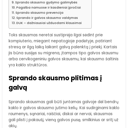
Sprando skausmo gydymo galimybės
Pagalba namuose ir kasdieniai įpročiai
Sprando skausmo prevencija
Sprando ir galvos skausmo valdymas
DUK – dažniausiai užduodami klausimai
Toks skausmas neretai sustiprėja ilgai sėdint prie
kompiuterio, miegant nepatogioje padėtyje, patiriant
stresą ar ilgą laiką laikant galvą palenktą į priekį. Kartais
jis būna susijęs su migrena, įtampos tipo galvos skausmu
arba cervikogeniniu galvos skausmu, kai skausmo šaltinis
yra kaklo struktūros.
Sprando skausmo plitimas į
galvą
Sprando skausmas gali būti juntamas galvoje dėl bendrų
kaklo ir galvos skausmo jutimo kelių. Kai sudirginami kaklo
raumenys, sąnariai, raiščiai, diskai ar nervai, skausmas
gali plisti į pakaušį, vieną galvos pusę, smilkinius ar sritį už
akių.