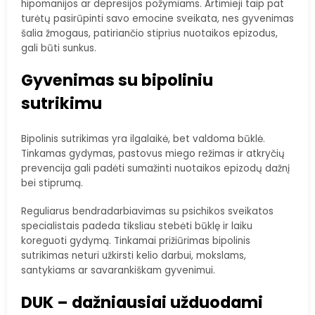
hipomanijos ar depresijos požymiams. Artimieji taip pat
turėtų pasirūpinti savo emocine sveikata, nes gyvenimas
šalia žmogaus, patiriančio stiprius nuotaikos epizodus,
gali būti sunkus.
Gyvenimas su bipoliniu
sutrikimu
Bipolinis sutrikimas yra ilgalaikė, bet valdoma būklė.
Tinkamas gydymas, pastovus miego režimas ir atkryčių
prevencija gali padėti sumažinti nuotaikos epizodų dažnį
bei stiprumą.
Reguliarus bendradarbiavimas su psichikos sveikatos
specialistais padeda tiksliau stebėti būklę ir laiku
koreguoti gydymą. Tinkamai prižiūrimas bipolinis
sutrikimas neturi užkirsti kelio darbui, mokslams,
santykiams ar savarankiškam gyvenimui.
DUK – dažniausiai užduodami