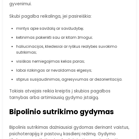
gyvenimui.
Skubi pagalba reikalinga, jei pasireiškia:
mintys apie savižalą ar savižudybę;
ketinimas pakenkti sau ar kitam žmogui;
haliucinacijos, kliedesiai ar ryškus realybės suvokimo
sutrikimas;
visiškas nemiegojimas kelias paras;
labai rizikingas ar nevaldomas elgesys;
stiprus susijaudinimas, agresyvumas ar dezorientacija.
Tokiais atvejais reikia kreiptis į skubios pagalbos
tarnybas arba artimiausią gydymo įstaigą.
Bipolinio sutrikimo gydymas
Bipolinis sutrikimas dažniausiai gydomas derinant vaistus,
psichoterapiją ir pastovų kasdienį režimą. Gydymo