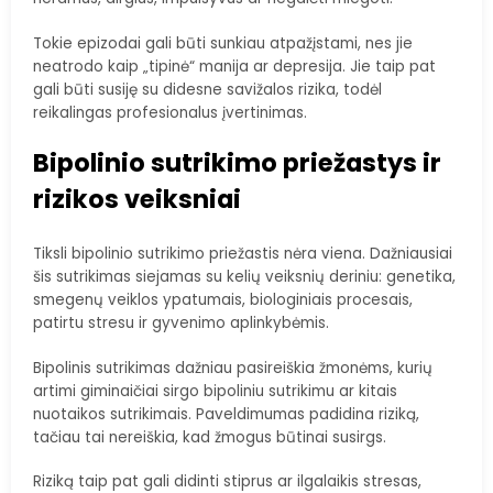
Tokie epizodai gali būti sunkiau atpažįstami, nes jie
neatrodo kaip „tipinė“ manija ar depresija. Jie taip pat
gali būti susiję su didesne savižalos rizika, todėl
reikalingas profesionalus įvertinimas.
Bipolinio sutrikimo priežastys ir
rizikos veiksniai
Tiksli bipolinio sutrikimo priežastis nėra viena. Dažniausiai
šis sutrikimas siejamas su kelių veiksnių deriniu: genetika,
smegenų veiklos ypatumais, biologiniais procesais,
patirtu stresu ir gyvenimo aplinkybėmis.
Bipolinis sutrikimas dažniau pasireiškia žmonėms, kurių
artimi giminaičiai sirgo bipoliniu sutrikimu ar kitais
nuotaikos sutrikimais. Paveldimumas padidina riziką,
tačiau tai nereiškia, kad žmogus būtinai susirgs.
Riziką taip pat gali didinti stiprus ar ilgalaikis stresas,