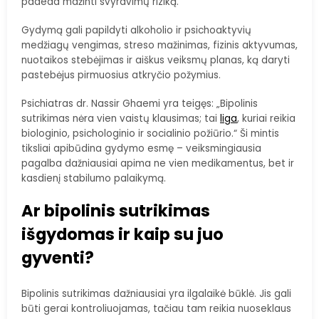
padeda mažinti svyravimų riziką.
Gydymą gali papildyti alkoholio ir psichoaktyvių
medžiagų vengimas, streso mažinimas, fizinis aktyvumas,
nuotaikos stebėjimas ir aiškus veiksmų planas, ką daryti
pastebėjus pirmuosius atkryčio požymius.
Psichiatras dr. Nassir Ghaemi yra teigęs: „Bipolinis
sutrikimas nėra vien vaistų klausimas; tai
liga
, kuriai reikia
biologinio, psichologinio ir socialinio požiūrio.“ Ši mintis
tiksliai apibūdina gydymo esmę – veiksmingiausia
pagalba dažniausiai apima ne vien medikamentus, bet ir
kasdienį stabilumo palaikymą.
Ar bipolinis sutrikimas
išgydomas ir kaip su juo
gyventi?
Bipolinis sutrikimas dažniausiai yra ilgalaikė būklė. Jis gali
būti gerai kontroliuojamas, tačiau tam reikia nuoseklaus