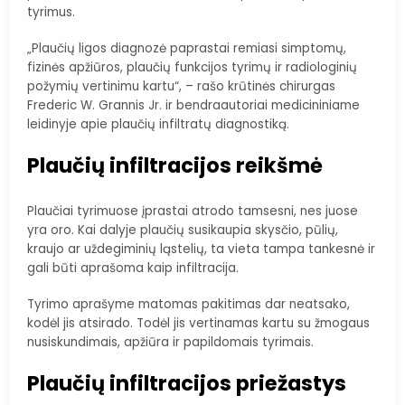
tyrimus.
„Plaučių ligos diagnozė paprastai remiasi simptomų,
fizinės apžiūros, plaučių funkcijos tyrimų ir radiologinių
požymių vertinimu kartu“, – rašo krūtinės chirurgas
Frederic W. Grannis Jr. ir bendraautoriai medicininiame
leidinyje apie plaučių infiltratų diagnostiką.
Plaučių infiltracijos reikšmė
Plaučiai tyrimuose įprastai atrodo tamsesni, nes juose
yra oro. Kai dalyje plaučių susikaupia skysčio, pūlių,
kraujo ar uždegiminių ląstelių, ta vieta tampa tankesnė ir
gali būti aprašoma kaip infiltracija.
Tyrimo aprašyme matomas pakitimas dar neatsako,
kodėl jis atsirado. Todėl jis vertinamas kartu su žmogaus
nusiskundimais, apžiūra ir papildomais tyrimais.
Plaučių infiltracijos priežastys