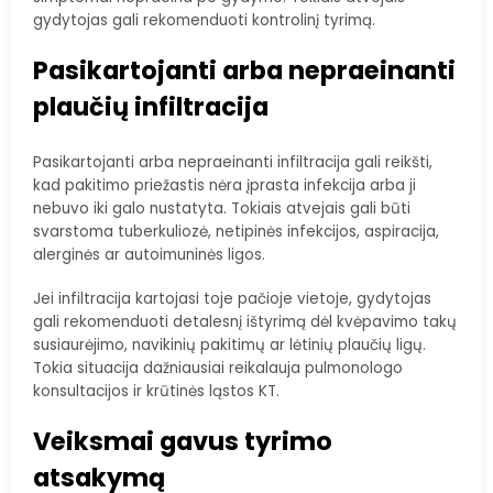
gydytojas gali rekomenduoti kontrolinį tyrimą.
Pasikartojanti arba nepraeinanti
plaučių infiltracija
Pasikartojanti arba nepraeinanti infiltracija gali reikšti,
kad pakitimo priežastis nėra įprasta infekcija arba ji
nebuvo iki galo nustatyta. Tokiais atvejais gali būti
svarstoma tuberkuliozė, netipinės infekcijos, aspiracija,
alerginės ar autoimuninės ligos.
Jei infiltracija kartojasi toje pačioje vietoje, gydytojas
gali rekomenduoti detalesnį ištyrimą dėl kvėpavimo takų
susiaurėjimo, navikinių pakitimų ar lėtinių plaučių ligų.
Tokia situacija dažniausiai reikalauja pulmonologo
konsultacijos ir krūtinės ląstos KT.
Veiksmai gavus tyrimo
atsakymą