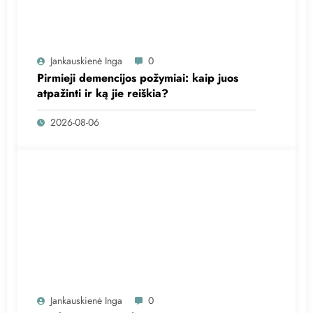
Jankauskienė Inga
0
Pirmieji demencijos požymiai: kaip juos
atpažinti ir ką jie reiškia?
2026-08-06
Jankauskienė Inga
0