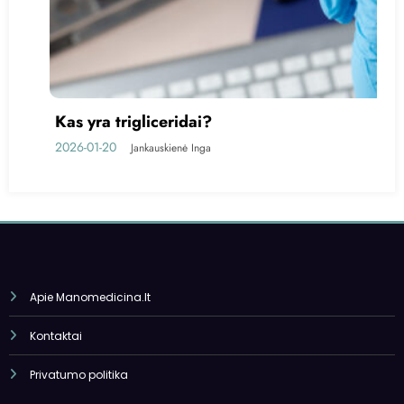
?
Feritinas – kas tai?
2025-10-05
a
Jankauskienė Inga
Apie Manomedicina.lt
Kontaktai
Privatumo politika