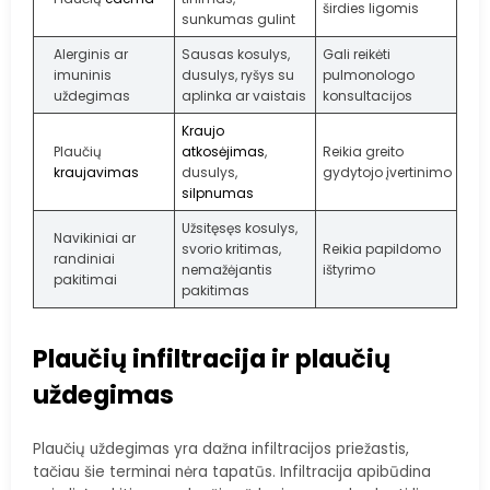
širdies ligomis
sunkumas gulint
Alerginis ar
Sausas kosulys,
Gali reikėti
imuninis
dusulys, ryšys su
pulmonologo
uždegimas
aplinka ar vaistais
konsultacijos
Kraujo
Plaučių
atkosėjimas
,
Reikia greito
kraujavimas
dusulys,
gydytojo įvertinimo
silpnumas
Užsitęsęs kosulys,
Navikiniai ar
svorio kritimas,
Reikia papildomo
randiniai
nemažėjantis
ištyrimo
pakitimai
pakitimas
Plaučių infiltracija ir plaučių
uždegimas
Plaučių uždegimas yra dažna infiltracijos priežastis,
tačiau šie terminai nėra tapatūs. Infiltracija apibūdina