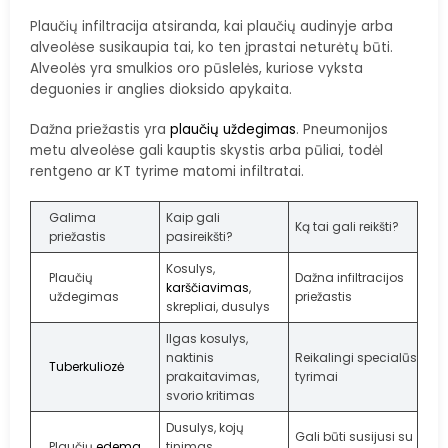
Plaučių infiltracija atsiranda, kai plaučių audinyje arba
alveolėse susikaupia tai, ko ten įprastai neturėtų būti.
Alveolės yra smulkios oro pūslelės, kuriose vyksta
deguonies ir anglies dioksido apykaita.
Dažna priežastis yra
plaučių uždegimas
. Pneumonijos
metu alveolėse gali kauptis skystis arba pūliai, todėl
rentgeno ar KT tyrime matomi infiltratai.
Galima
Kaip gali
Ką tai gali reikšti?
priežastis
pasireikšti?
Kosulys,
Plaučių
Dažna infiltracijos
karščiavimas
,
uždegimas
priežastis
skrepliai, dusulys
Ilgas kosulys,
naktinis
Reikalingi specialūs
Tuberkuliozė
prakaitavimas,
tyrimai
svorio kritimas
Dusulys, kojų
Gali būti susijusi su
Plaučių
edema
tinimas,