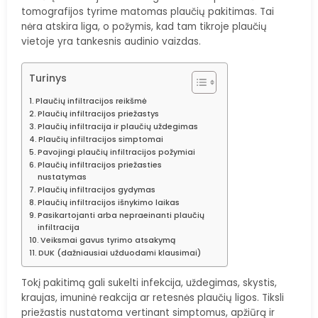
tomografijos tyrime matomas plaučių pakitimas. Tai
nėra atskira liga, o požymis, kad tam tikroje plaučių
vietoje yra tankesnis audinio vaizdas.
Turinys
Plaučių infiltracijos reikšmė
Plaučių infiltracijos priežastys
Plaučių infiltracija ir plaučių uždegimas
Plaučių infiltracijos simptomai
Pavojingi plaučių infiltracijos požymiai
Plaučių infiltracijos priežasties
nustatymas
Plaučių infiltracijos gydymas
Plaučių infiltracijos išnykimo laikas
Pasikartojanti arba nepraeinanti plaučių
infiltracija
Veiksmai gavus tyrimo atsakymą
DUK (dažniausiai užduodami klausimai)
Tokį pakitimą gali sukelti infekcija, uždegimas, skystis,
kraujas, imuninė reakcija ar retesnės plaučių ligos. Tiksli
priežastis nustatoma vertinant simptomus, apžiūrą ir