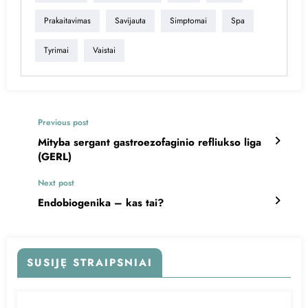
Prakaitavimas
Savijauta
Simptomai
Spa
Tyrimai
Vaistai
Previous post
Mityba sergant gastroezofaginio refliukso liga
(GERL)
Next post
Endobiogenika – kas tai?
SUSIJĘ STRAIPSNIAI