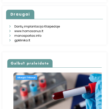
Draugai
Dantų implantacija Klaipėdoje
www.homosanus.lt
manosportas.info
gpklinika.lt
Galbūt praleidote
KRAUJO TYRIMAI