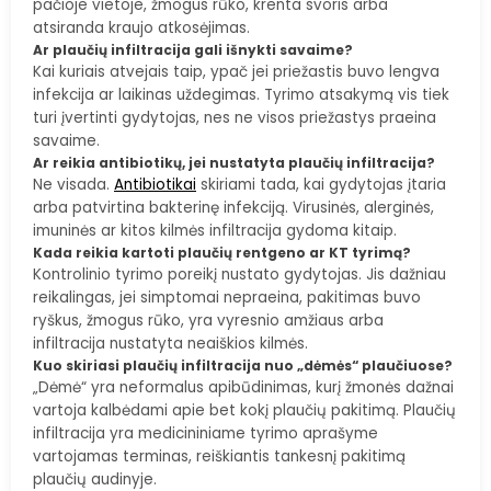
pačioje vietoje, žmogus rūko, krenta svoris arba
atsiranda kraujo atkosėjimas.
Ar plaučių infiltracija gali išnykti savaime?
Kai kuriais atvejais taip, ypač jei priežastis buvo lengva
infekcija ar laikinas uždegimas. Tyrimo atsakymą vis tiek
turi įvertinti gydytojas, nes ne visos priežastys praeina
savaime.
Ar reikia antibiotikų, jei nustatyta plaučių infiltracija?
Ne visada.
Antibiotikai
skiriami tada, kai gydytojas įtaria
arba patvirtina bakterinę infekciją. Virusinės, alerginės,
imuninės ar kitos kilmės infiltracija gydoma kitaip.
Kada reikia kartoti plaučių rentgeno ar KT tyrimą?
Kontrolinio tyrimo poreikį nustato gydytojas. Jis dažniau
reikalingas, jei simptomai nepraeina, pakitimas buvo
ryškus, žmogus rūko, yra vyresnio amžiaus arba
infiltracija nustatyta neaiškios kilmės.
Kuo skiriasi plaučių infiltracija nuo „dėmės“ plaučiuose?
„Dėmė“ yra neformalus apibūdinimas, kurį žmonės dažnai
vartoja kalbėdami apie bet kokį plaučių pakitimą. Plaučių
infiltracija yra medicininiame tyrimo aprašyme
vartojamas terminas, reiškiantis tankesnį pakitimą
plaučių audinyje.