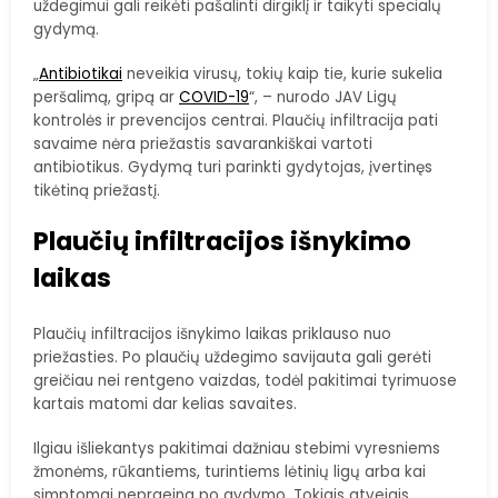
uždegimui gali reikėti pašalinti dirgiklį ir taikyti specialų
gydymą.
„
Antibiotikai
neveikia virusų, tokių kaip tie, kurie sukelia
peršalimą, gripą ar
COVID-19
“, – nurodo JAV Ligų
kontrolės ir prevencijos centrai. Plaučių infiltracija pati
savaime nėra priežastis savarankiškai vartoti
antibiotikus. Gydymą turi parinkti gydytojas, įvertinęs
tikėtiną priežastį.
Plaučių infiltracijos išnykimo
laikas
Plaučių infiltracijos išnykimo laikas priklauso nuo
priežasties. Po plaučių uždegimo savijauta gali gerėti
greičiau nei rentgeno vaizdas, todėl pakitimai tyrimuose
kartais matomi dar kelias savaites.
Ilgiau išliekantys pakitimai dažniau stebimi vyresniems
žmonėms, rūkantiems, turintiems lėtinių ligų arba kai
simptomai nepraeina po gydymo. Tokiais atvejais