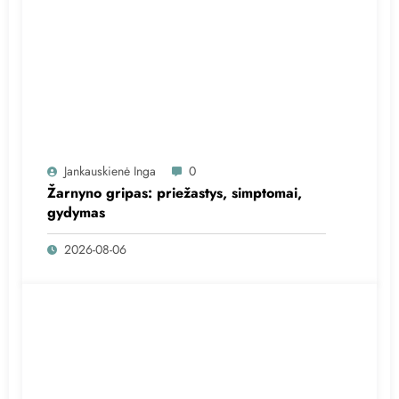
Jankauskienė Inga
0
Žarnyno gripas: priežastys, simptomai,
gydymas
2026-08-06