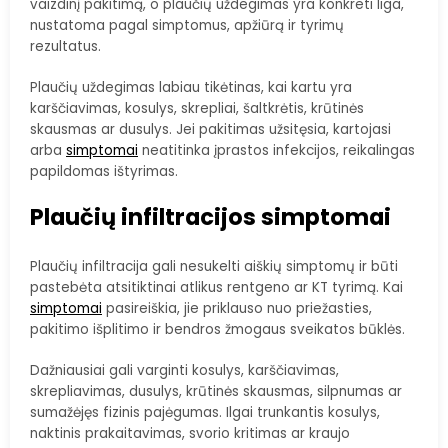
vaizdinį pakitimą, o plaučių uždegimas yra konkreti liga,
nustatoma pagal simptomus, apžiūrą ir tyrimų
rezultatus.
Plaučių uždegimas labiau tikėtinas, kai kartu yra
karščiavimas, kosulys, skrepliai, šaltkrėtis, krūtinės
skausmas ar dusulys. Jei pakitimas užsitęsia, kartojasi
arba
simptomai
neatitinka įprastos infekcijos, reikalingas
papildomas ištyrimas.
Plaučių infiltracijos simptomai
Plaučių infiltracija gali nesukelti aiškių simptomų ir būti
pastebėta atsitiktinai atlikus rentgeno ar KT tyrimą. Kai
simptomai
pasireiškia, jie priklauso nuo priežasties,
pakitimo išplitimo ir bendros žmogaus sveikatos būklės.
Dažniausiai gali varginti kosulys, karščiavimas,
skrepliavimas, dusulys, krūtinės skausmas, silpnumas ar
sumažėjęs fizinis pajėgumas. Ilgai trunkantis kosulys,
naktinis prakaitavimas, svorio kritimas ar kraujo