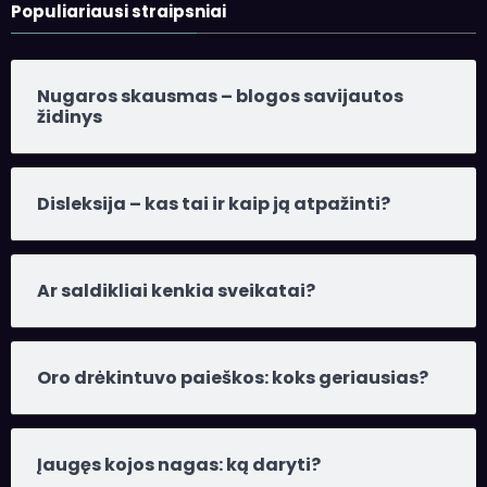
Populiariausi straipsniai
Nugaros skausmas – blogos savijautos
židinys
Disleksija – kas tai ir kaip ją atpažinti?
Ar saldikliai kenkia sveikatai?
Oro drėkintuvo paieškos: koks geriausias?
Įaugęs kojos nagas: ką daryti?