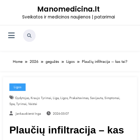
Skip
Manomedicina.lt
to
content
Sveikatos ir medicinos naujienos | patarimai
Home
2026
gegužės
Ligos
Plaučių infiltracija – kas tai?
Ligos
,
,
,
,
,
,
,
Gydytojas
Kraujo Tyrimai
Liga
Ligos
Prakaitavimas
Savijauta
Simptomai
,
,
Spa
Tyrimai
Vaistai
Jankauskienė Inga
2026-05-07
Plaučių infiltracija – kas