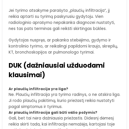
Jei tyrimo atsakyme parašyta „plaučių infiltracija“, jį
reikia aptarti su tyrimą paskyrusiu gydytoju. Vien
radiologinio aprašymo nepakanka diagnozei nustatyti,
nes tas pats terminas gali reikšti skirtingas būkles.
Gydytojas nuspręs, ar pakanka stebėjimo, gydymo ir
kontrolinio tyrimo, ar reikalingi papildomi kraujo, skreplių,
KT, bronchoskopijos ar pulmonologo tyrimai.
DUK (dažniausiai užduodami
klausimai)
Ar plaučių infiltracija yra liga?
Ne. Plaučių infiltracija yra tyrimo radinys, o ne atskira liga.
Ji rodo plaučių pakitimą, kurio priežastį reikia nustatyti
pagal simptomus ir tyrimus.
Ar plaučių infiltracija gali būti vėžio požymis?
Gali, bet tai nėra dažniausia priežastis. Didesnį dėmesį
reikia skirti tada, kai infiltracija nemažėja, kartojasi toje