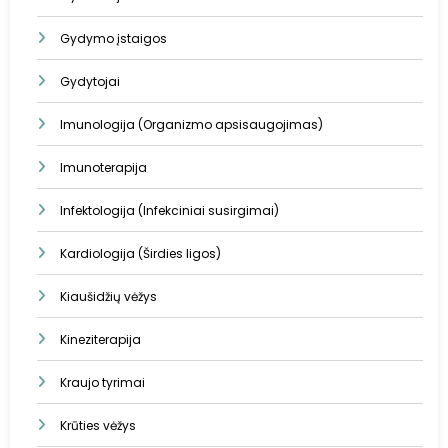
Gydymo įstaigos
Gydytojai
Imunologija (Organizmo apsisaugojimas)
Imunoterapija
Infektologija (Infekciniai susirgimai)
Kardiologija (Širdies ligos)
Kiaušidžių vėžys
Kineziterapija
Kraujo tyrimai
Krūties vėžys