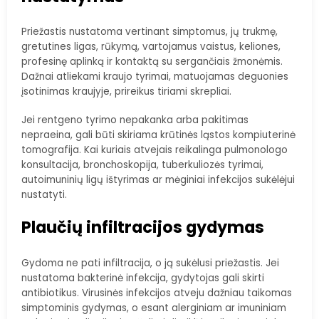
Priežastis nustatoma vertinant simptomus, jų trukmę,
gretutines ligas, rūkymą, vartojamus vaistus, keliones,
profesinę aplinką ir kontaktą su sergančiais žmonėmis.
Dažnai atliekami kraujo tyrimai, matuojamas deguonies
įsotinimas kraujyje, prireikus tiriami skrepliai.
Jei rentgeno tyrimo nepakanka arba pakitimas
nepraeina, gali būti skiriama krūtinės ląstos kompiuterinė
tomografija. Kai kuriais atvejais reikalinga pulmonologo
konsultacija, bronchoskopija, tuberkuliozės tyrimai,
autoimuninių ligų ištyrimas ar mėginiai infekcijos sukėlėjui
nustatyti.
Plaučių infiltracijos gydymas
Gydoma ne pati infiltracija, o ją sukėlusi priežastis. Jei
nustatoma bakterinė infekcija, gydytojas gali skirti
antibiotikus. Virusinės infekcijos atveju dažniau taikomas
simptominis gydymas, o esant alerginiam ar imuniniam