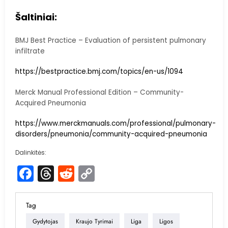
Šaltiniai:
BMJ Best Practice – Evaluation of persistent pulmonary
infiltrate
https://bestpractice.bmj.com/topics/en-us/1094
Merck Manual Professional Edition – Community-
Acquired Pneumonia
https://www.merckmanuals.com/professional/pulmonary-
disorders/pneumonia/community-acquired-pneumonia
Dalinkitės:
Facebook
Threads
Reddit
Copy
Link
Tag
Gydytojas
Kraujo Tyrimai
Liga
Ligos