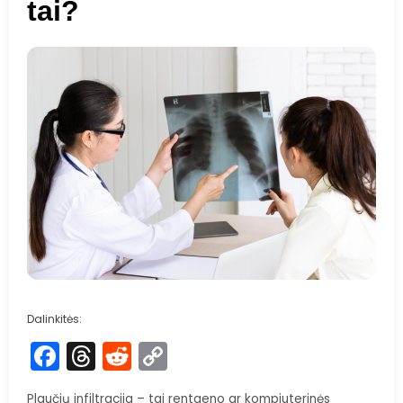
tai?
Dalinkitės:
Facebook
Threads
Reddit
Copy
Link
Plaučių infiltracija – tai rentgeno ar kompiuterinės