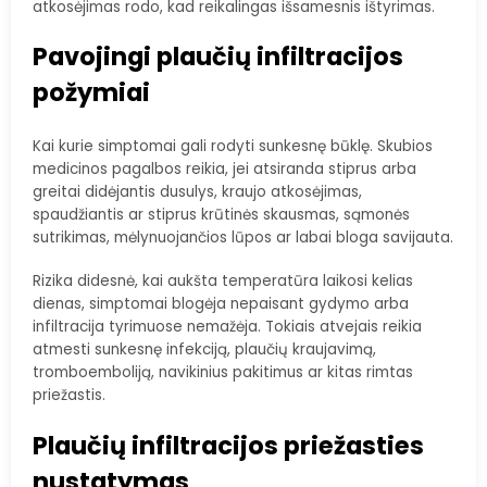
atkosėjimas rodo, kad reikalingas išsamesnis ištyrimas.
Pavojingi plaučių infiltracijos
požymiai
Kai kurie simptomai gali rodyti sunkesnę būklę. Skubios
medicinos pagalbos reikia, jei atsiranda stiprus arba
greitai didėjantis dusulys, kraujo atkosėjimas,
spaudžiantis ar stiprus krūtinės skausmas, sąmonės
sutrikimas, mėlynuojančios lūpos ar labai bloga savijauta.
Rizika didesnė, kai aukšta temperatūra laikosi kelias
dienas, simptomai blogėja nepaisant gydymo arba
infiltracija tyrimuose nemažėja. Tokiais atvejais reikia
atmesti sunkesnę infekciją, plaučių kraujavimą,
tromboemboliją, navikinius pakitimus ar kitas rimtas
priežastis.
Plaučių infiltracijos priežasties
nustatymas