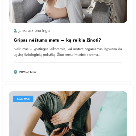
Jankauskienė Inga
Gripas nėštumo metu – ką reikia žinoti?
Nėštumas – ypatingas laikotarpis, kai moters organizmas išgyvena da
ugybę fiziologinių pokyčių. Šiuo metu imuninė sistema…
2025-11-04
Skausmai