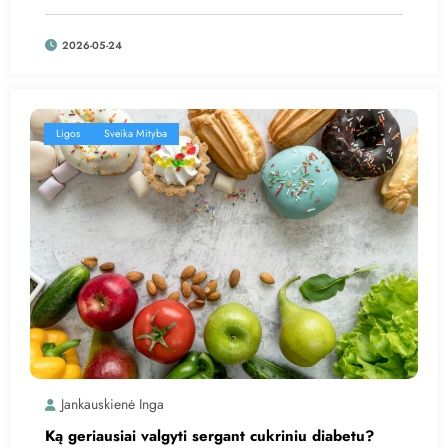
2026-05-24
Ligos
Sveika Mityba
Jankauskienė Inga
Ką geriausiai valgyti sergant cukriniu diabetu?