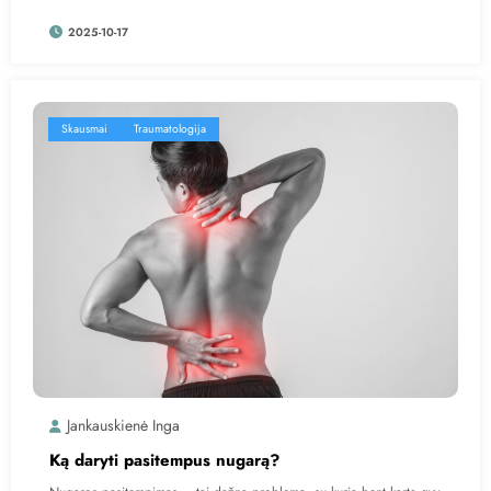
2025-10-17
Skausmai
Traumatologija
Jankauskienė Inga
Ką daryti pasitempus nugarą?