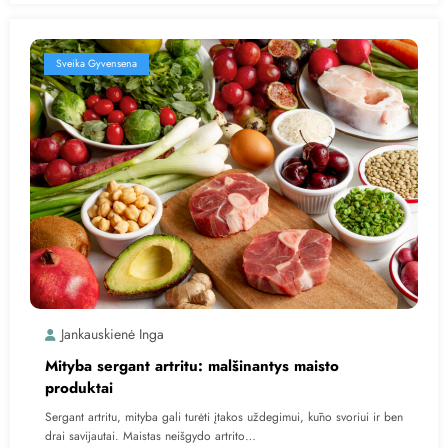
Sveika Gyvensena
Jankauskienė Inga
Mityba sergant artritu: malšinantys maisto
produktai
Sergant artritu, mityba gali turėti įtakos uždegimui, kūno svoriui ir ben
drai savijautai. Maistas neišgydo artrito…