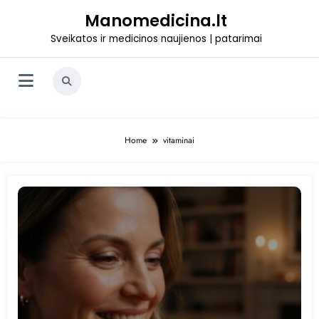
Skip
Manomedicina.lt
to
content
Sveikatos ir medicinos naujienos | patarimai
Home
vitaminai