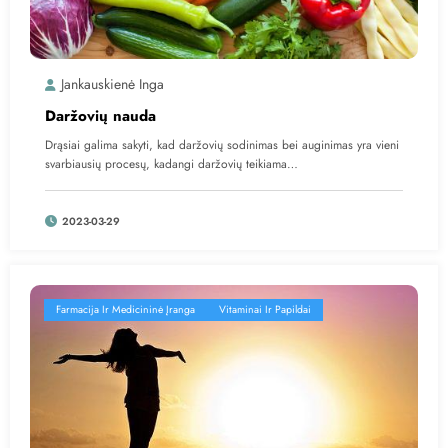
Jankauskienė Inga
Daržovių nauda
Drąsiai galima sakyti, kad daržovių sodinimas bei auginimas yra vieni
svarbiausių procesų, kadangi daržovių teikiama…
2023-03-29
Farmacija Ir Medicininė Įranga
Vitaminai Ir Papildai