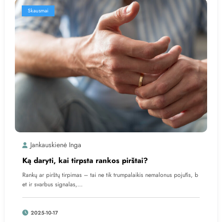
Skausmai
Jankauskienė Inga
Ką daryti, kai tirpsta rankos pirštai?
Rankų ar pirštų tirpimas – tai ne tik trumpalaikis nemalonus pojūtis, b
et ir svarbus signalas,…
2025-10-17