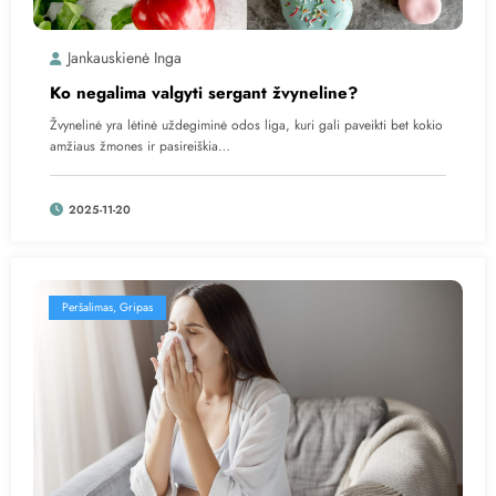
Jankauskienė Inga
Ko negalima valgyti sergant žvyneline?
Žvynelinė yra lėtinė uždegiminė odos liga, kuri gali paveikti bet kokio
amžiaus žmones ir pasireiškia…
2025-11-20
Peršalimas, Gripas