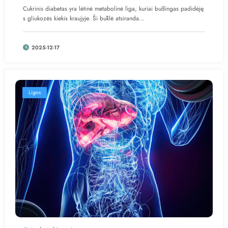
Cukrinis diabetas yra lėtinė metabolinė liga, kuriai būdingas padidėję
s gliukozės kiekis kraujyje. Ši būklė atsiranda…
2025-12-17
Ligos