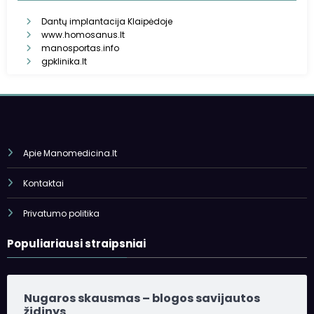
Dantų implantacija Klaipėdoje
www.homosanus.lt
manosportas.info
gpklinika.lt
Apie Manomedicina.lt
Kontaktai
Privatumo politika
Populiariausi straipsniai
Nugaros skausmas – blogos savijautos
židinys