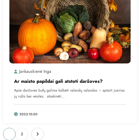
Jankauskienė Inga
Ar maisto papildai gali atstoti daržoves?
Apie daržoves būtų galima kalbėti valandų valandas – aptarti įvairias
jų rūšis bei veisles; atsakinėti…
2022-10-20
Įrašų
1
2