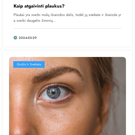
Kaip atgaivinti plaukus?
Plaukai yra svarbi mūsų išvaizdos dalis, todėl jų sveikata ir išvaizda yr
a svarbi daugelio žmonių…
2024-05-29
Grožis Ir Sveikata