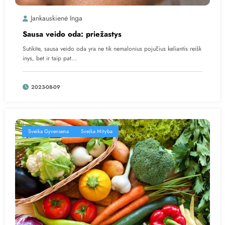
Jankauskienė Inga
Sausa veido oda: priežastys
Sutikite, sausa veido oda yra ne tik nemalonius pojūčius keliantis reišk
inys, bet ir taip pat…
2023-08-09
Sveika Gyvensena
Sveika Mityba