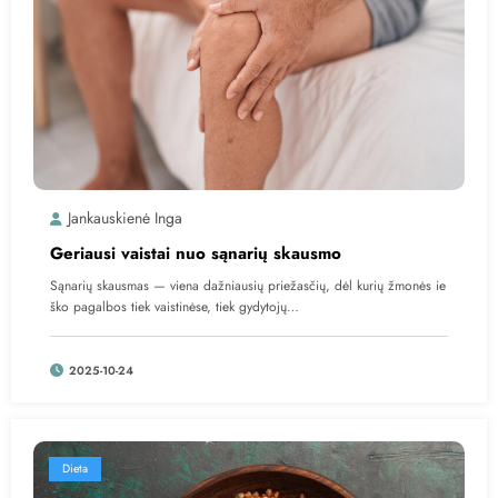
Jankauskienė Inga
Geriausi vaistai nuo sąnarių skausmo
Sąnarių skausmas — viena dažniausių priežasčių, dėl kurių žmonės ie
ško pagalbos tiek vaistinėse, tiek gydytojų…
2025-10-24
Dieta