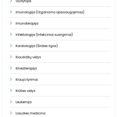
Gydytojai
Imunologija (Organizmo apsisaugojimas)
Imunoterapija
Infektologija (Infekciniai susirgimai)
Kardiologija (Širdies ligos)
Kiaušidžių vėžys
Kineziterapija
Kraujo tyrimai
Krūties vėžys
Leukemija
Liaudies medicina