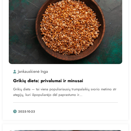
Jankauskienė Inga
Grikių dieta: privalumai ir minusai
Grikių dieta — tai viena populiariausių trumpalaikių svorio metimo str
ategijų, kuri išpopuliarėjo dėl paprastumo ir…
2025-10-23