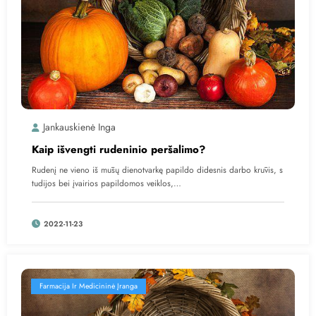
Jankauskienė Inga
Kaip išvengti rudeninio peršalimo?
Rudenį ne vieno iš mūsų dienotvarkę papildo didesnis darbo krūvis, s
tudijos bei įvairios papildomos veiklos,…
2022-11-23
Farmacija Ir Medicininė Įranga