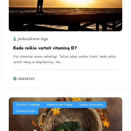
Jankauskienė Inga
Kada reikia vartoti vitaminą D?
Visi vitaminai mums reikalingi. Tačiau labai svarbu žinoti, kada reikia
vartoti vieną ar kitąvitaminų. Ne…
2023-01-27
Grožis Ir Sveikata
Medicininės Prekės
Sveika Gyvensena
Sveika Mityba