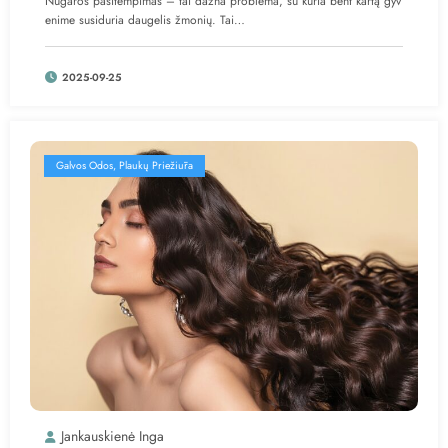
Nugaros pasitempimas – tai dažna problema, su kuria bent kartą gyv
enime susiduria daugelis žmonių. Tai…
2025-09-25
Galvos Odos, Plaukų Priežiūra
Jankauskienė Inga