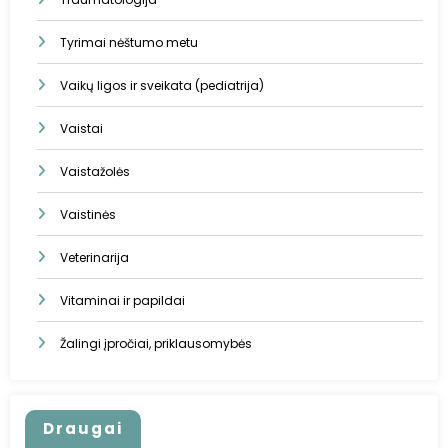
Tyrimai nėštumo metu
Vaikų ligos ir sveikata (pediatrija)
Vaistai
Vaistažolės
Vaistinės
Veterinarija
Vitaminai ir papildai
Žalingi įpročiai, priklausomybės
Draugai