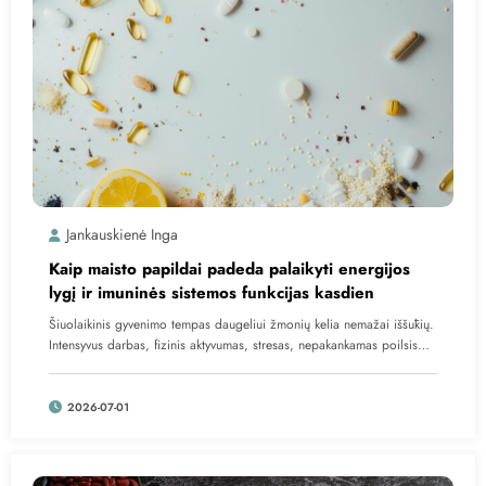
Jankauskienė Inga
Kaip maisto papildai padeda palaikyti energijos
lygį ir imuninės sistemos funkcijas kasdien
Šiuolaikinis gyvenimo tempas daugeliui žmonių kelia nemažai iššūkių.
Intensyvus darbas, fizinis aktyvumas, stresas, nepakankamas poilsis…
2026-07-01