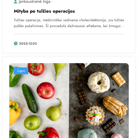
Jankauskienė Inga
Mityba po tulžies operacijos
Tulžies operacija, mediciniškai vadinama cholecistektomija, yra tulžies
pūslės pašalinimas. Ši procedūra dažniausiai atliekama, kai žmogui…
2025-12-03
Ligos