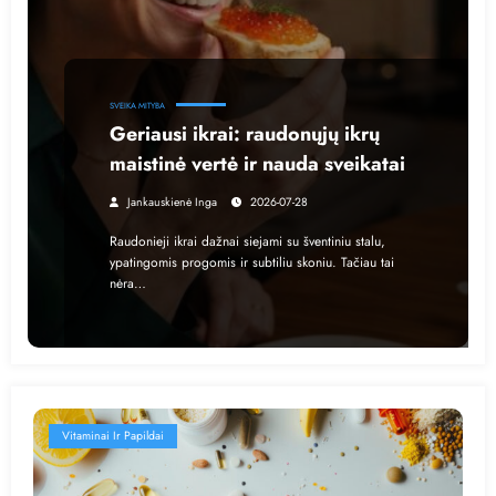
SVEIKA MITYBA
Geriausi ikrai: raudonųjų ikrų
maistinė vertė ir nauda sveikatai
Jankauskienė Inga
2026-07-28
Raudonieji ikrai dažnai siejami su šventiniu stalu,
ypatingomis progomis ir subtiliu skoniu. Tačiau tai
nėra…
Vitaminai Ir Papildai