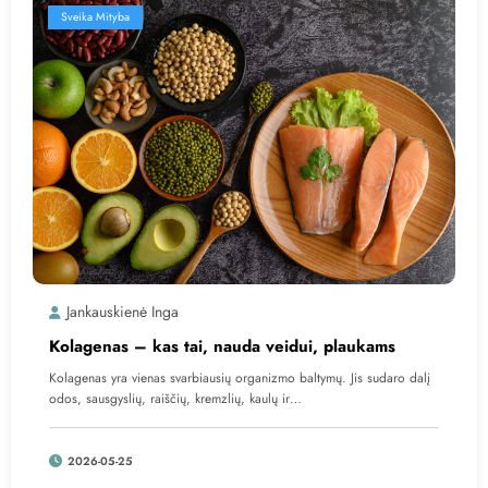
Sveika Mityba
Jankauskienė Inga
Kolagenas – kas tai, nauda veidui, plaukams
Kolagenas yra vienas svarbiausių organizmo baltymų. Jis sudaro dalį
odos, sausgyslių, raiščių, kremzlių, kaulų ir…
2026-05-25