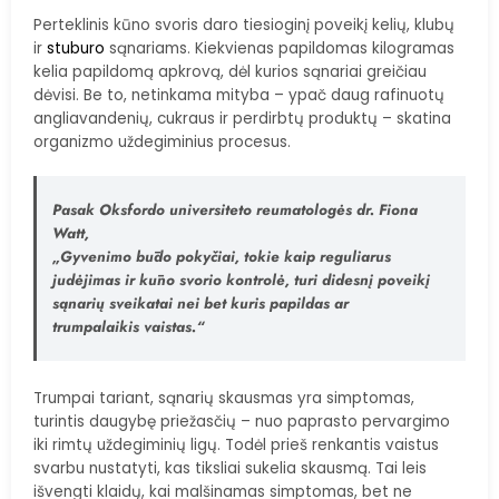
Perteklinis kūno svoris daro tiesioginį poveikį kelių, klubų
ir
stuburo
sąnariams. Kiekvienas papildomas kilogramas
kelia papildomą apkrovą, dėl kurios sąnariai greičiau
dėvisi. Be to, netinkama mityba – ypač daug rafinuotų
angliavandenių, cukraus ir perdirbtų produktų – skatina
organizmo uždegiminius procesus.
Pasak Oksfordo universiteto reumatologės dr. Fiona
Watt,
„Gyvenimo būdo pokyčiai, tokie kaip reguliarus
judėjimas ir kūno svorio kontrolė, turi didesnį poveikį
sąnarių sveikatai nei bet kuris papildas ar
trumpalaikis vaistas.“
Trumpai tariant, sąnarių skausmas yra simptomas,
turintis daugybę priežasčių – nuo paprasto pervargimo
iki rimtų uždegiminių ligų. Todėl prieš renkantis vaistus
svarbu nustatyti, kas tiksliai sukelia skausmą. Tai leis
išvengti klaidų, kai malšinamas simptomas, bet ne