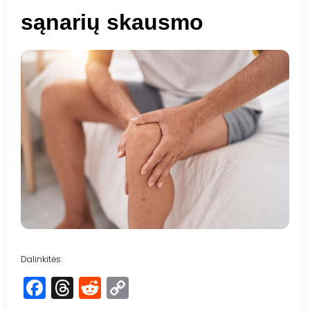
sąnarių skausmo
Dalinkitės:
Facebook
Threads
Reddit
Copy
Link