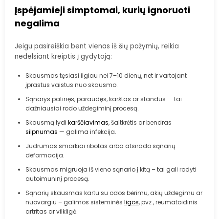
Įspėjamieji simptomai, kurių ignoruoti
negalima
Jeigu pasireiškia bent vienas iš šių požymių, reikia
nedelsiant kreiptis į gydytoją:
Skausmas tęsiasi ilgiau nei 7–10 dienų, net ir vartojant
įprastus vaistus nuo skausmo.
Sąnarys patinęs, paraudęs, karštas ar standus — tai
dažniausiai rodo uždegiminį procesą.
Skausmą lydi
karščiavimas
, šaltkrėtis ar bendras
silpnumas
— galima infekcija.
Judrumas smarkiai ribotas arba atsirado sąnarių
deformacija.
Skausmas migruoja iš vieno sąnario į kitą – tai gali rodyti
autoimuninį procesą.
Sąnarių skausmas kartu su odos bėrimu, akių uždegimu ar
nuovargiu – galimos sisteminės
ligos
, pvz., reumatoidinis
artritas ar vilkligė.