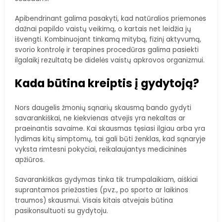
Apibendrinant galima pasakyti, kad natūralios priemonės
dažnai papildo vaistų veikimą, o kartais net leidžia jų
išvengti. Kombinuojant tinkamą mitybą, fizinį aktyvumą,
svorio kontrolę ir terapines procedūras galima pasiekti
ilgalaikį rezultatą be didelės vaistų apkrovos organizmui.
Kada būtina kreiptis į gydytoją?
Nors daugelis žmonių sąnarių skausmą bando gydyti
savarankiškai, ne kiekvienas atvejis yra nekaltas ar
praeinantis savaime. Kai skausmas tęsiasi ilgiau arba yra
lydimas kitų simptomų, tai gali būti ženklas, kad sąnaryje
vyksta rimtesni pokyčiai, reikalaujantys medicininės
apžiūros.
Savarankiškas gydymas tinka tik trumpalaikiam, aiškiai
suprantamos priežasties (pvz., po sporto ar laikinos
traumos) skausmui. Visais kitais atvejais būtina
pasikonsultuoti su gydytoju.