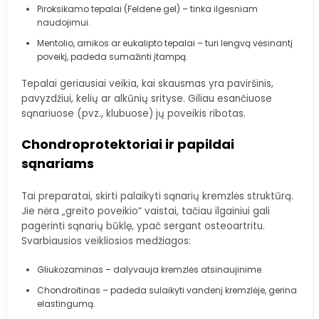
Piroksikamo tepalai (Feldene gel) – tinka ilgesniam
naudojimui.
Mentolio, arnikos ar eukalipto tepalai – turi lengvą vėsinantį
poveikį, padeda sumažinti įtampą.
Tepalai geriausiai veikia, kai skausmas yra paviršinis,
pavyzdžiui, kelių ar alkūnių srityse. Giliau esančiuose
sąnariuose (pvz., klubuose) jų poveikis ribotas.
Chondroprotektoriai ir papildai
sąnariams
Tai preparatai, skirti palaikyti sąnarių kremzlės struktūrą.
Jie nėra „greito poveikio“ vaistai, tačiau ilgainiui gali
pagerinti sąnarių būklę, ypač sergant osteoartritu.
Svarbiausios veikliosios medžiagos:
Gliukozaminas – dalyvauja kremzlės atsinaujinime.
Chondroitinas – padeda sulaikyti vandenį kremzlėje, gerina
elastingumą.