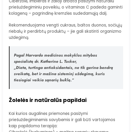
Ciberžolė, imbieras ir žalioji arbata pasižymi natūraliu
priešuždegiminiu poveikiu, o vitaminas C padeda gaminti
kolageną – pagrindinę kremzlės sudedamąją dalį.
Rekomenduojama vengti cukraus, baltos duonos, sočiųjų
riebalų ir perdirbtų produktų – jie gali skatinti organizmo
uždegimą.
Pagal Harvardo medicinos mokyklos mitybos
specialistę dr. Katherine L. Tucker,
„Dieta, turtinga antioksidantais, ne tik gerina bendrą
sveikatą, bet ir mažina sisteminį uždegimą, kuris
tiesiogiai veikia sąnarių būklę.“
Žolelės ir natūralūs papildai
Kai kurios augalinės priemonės pasižymi
priešuždegiminėmis savybėmis ir gali būti vartojamos
kaip papildoma terapija: