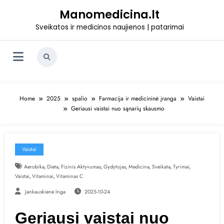
Skip
Manomedicina.lt
to
content
Sveikatos ir medicinos naujienos | patarimai
Home
2025
spalio
Farmacija ir medicininė įranga
Vaistai
Geriausi vaistai nuo sąnarių skausmo
Vaistai
,
,
,
,
,
,
,
Aerobika
Dieta
Fizinis Aktyvumas
Gydytojas
Medicina
Sveikata
Tyrimai
,
,
Vaistai
Vitaminai
Vitaminas C
Jankauskienė Inga
2025-10-24
Geriausi vaistai nuo