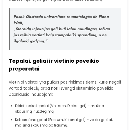
Pasak Oksfordo universiteto reumatologės dr. Fiona
Watt,
„Steroidų injekcijos gali būti labai naudingos, tačiau
jas reikia vertinti kaip trumpalaikį sprendimą, o ne
ilgalaikį gydymą.“
Tepalai, geliai ir vietinio poveikio
preparatai
Vietiniai vaistai yra puikus pasirinkimas tiems, kurie negali
vartoti tablečių arba nori išvengti sisteminio poveikio.
Dažniausiai naudojami:
Diklofenako tepalai (Voltaren, Diclac gel) – mažina
skausmą ir uždegimą.
Ketoprofeno geliai (Fastum, Ketonal gel) – veikia greitai,
malšina skausmą po traumų.