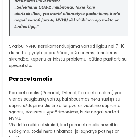
Baltimorės universiteto:
„Selektiniai COX-2 inhibitoriai, tokie kaip
etorikoksibas, yra svarbi alternatyva pacientams, kurie
negali vartoti įprastų NVNU dėl virškinamojo trakto ar
širdies ligų.“
Svarbu: NVNU nerekomenduojama vartoti ilgiau nei 7–10
dienų be gydytojo priežiūros, o žmonėms, turintiems
skrandžio, kepenų ar inkstų problemų, būtina pasitarti su
specialistu.
Paracetamolis
Paracetamolis (Panadol, Tylenol, Paracetamolum) yra
vienas saugiausių vaistų, kai skausmas nėra susijęs su
stipriu uždegimu. Jis tinka lengvo ar vidutinio stiprumo
sąnarių skausmui, ypač žmonėms, kurie negali vartoti
NVNU.
Vis dėlto reikia atsiminti, kad paracetamolis neveikia
uždegimo, todėl nėra tinkamas, jei sąnarys patinęs ar