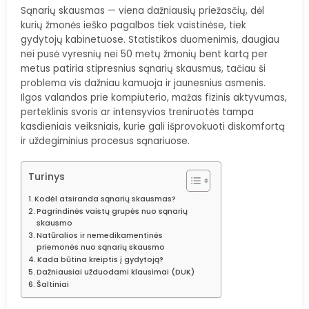
Sąnarių skausmas — viena dažniausių priežasčių, dėl
kurių žmonės ieško pagalbos tiek vaistinėse, tiek
gydytojų kabinetuose. Statistikos duomenimis, daugiau
nei pusė vyresnių nei 50 metų žmonių bent kartą per
metus patiria stipresnius sąnarių skausmus, tačiau ši
problema vis dažniau kamuoja ir jaunesnius asmenis.
Ilgos valandos prie kompiuterio, mažas fizinis aktyvumas,
perteklinis svoris ar intensyvios treniruotės tampa
kasdieniais veiksniais, kurie gali išprovokuoti diskomfortą
ir uždegiminius procesus sąnariuose.
Turinys
Kodėl atsiranda sąnarių skausmas?
Pagrindinės vaistų grupės nuo sąnarių
skausmo
Natūralios ir nemedikamentinės
priemonės nuo sąnarių skausmo
Kada būtina kreiptis į gydytoją?
Dažniausiai užduodami klausimai (DUK)
Šaltiniai