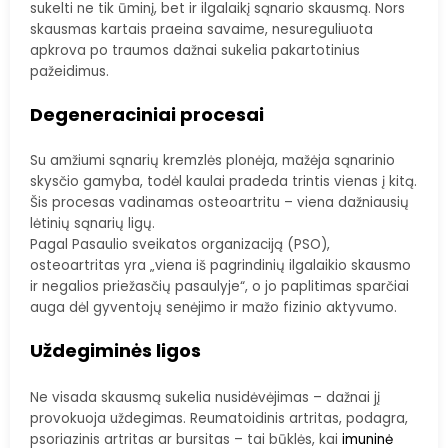
sukelti ne tik ūminį, bet ir ilgalaikį sąnario skausmą. Nors
skausmas kartais praeina savaime, nesureguliuota
apkrova po traumos dažnai sukelia pakartotinius
pažeidimus.
Degeneraciniai procesai
Su amžiumi sąnarių kremzlės plonėja, mažėja sąnarinio
skysčio gamyba, todėl kaulai pradeda trintis vienas į kitą.
Šis procesas vadinamas osteoartritu – viena dažniausių
lėtinių sąnarių ligų.
Pagal Pasaulio sveikatos organizaciją (PSO),
osteoartritas yra „viena iš pagrindinių ilgalaikio skausmo
ir negalios priežasčių pasaulyje“, o jo paplitimas sparčiai
auga dėl gyventojų senėjimo ir mažo fizinio aktyvumo.
Uždegiminės ligos
Ne visada skausmą sukelia nusidėvėjimas – dažnai jį
provokuoja uždegimas. Reumatoidinis artritas, podagra,
psoriazinis artritas ar bursitas – tai būklės, kai
imuninė