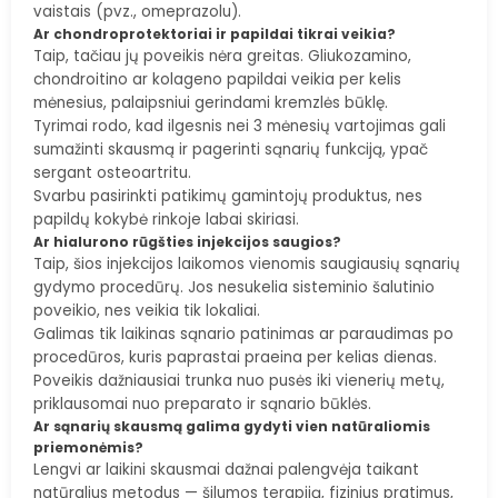
vaistais (pvz., omeprazolu).
Ar chondroprotektoriai ir papildai tikrai veikia?
Taip, tačiau jų poveikis nėra greitas. Gliukozamino,
chondroitino ar kolageno papildai veikia per kelis
mėnesius, palaipsniui gerindami kremzlės būklę.
Tyrimai rodo, kad ilgesnis nei 3 mėnesių vartojimas gali
sumažinti skausmą ir pagerinti sąnarių funkciją, ypač
sergant osteoartritu.
Svarbu pasirinkti patikimų gamintojų produktus, nes
papildų kokybė rinkoje labai skiriasi.
Ar hialurono rūgšties injekcijos saugios?
Taip, šios injekcijos laikomos vienomis saugiausių sąnarių
gydymo procedūrų. Jos nesukelia sisteminio šalutinio
poveikio, nes veikia tik lokaliai.
Galimas tik laikinas sąnario patinimas ar paraudimas po
procedūros, kuris paprastai praeina per kelias dienas.
Poveikis dažniausiai trunka nuo pusės iki vienerių metų,
priklausomai nuo preparato ir sąnario būklės.
Ar sąnarių skausmą galima gydyti vien natūraliomis
priemonėmis?
Lengvi ar laikini skausmai dažnai palengvėja taikant
natūralius metodus — šilumos terapiją, fizinius pratimus,