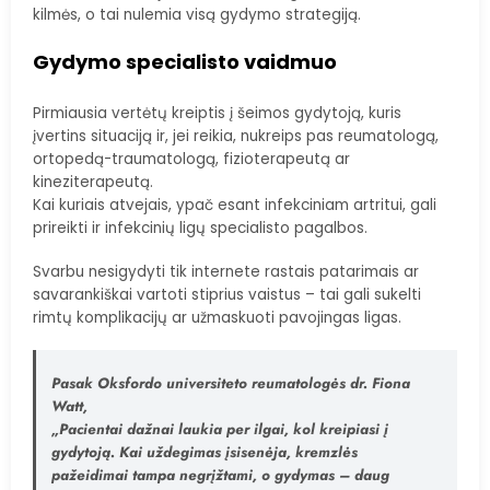
kilmės, o tai nulemia visą gydymo strategiją.
Gydymo specialisto vaidmuo
Pirmiausia vertėtų kreiptis į šeimos gydytoją, kuris
įvertins situaciją ir, jei reikia, nukreips pas reumatologą,
ortopedą-traumatologą, fizioterapeutą ar
kineziterapeutą.
Kai kuriais atvejais, ypač esant infekciniam artritui, gali
prireikti ir infekcinių ligų specialisto pagalbos.
Svarbu nesigydyti tik internete rastais patarimais ar
savarankiškai vartoti stiprius vaistus – tai gali sukelti
rimtų komplikacijų ar užmaskuoti pavojingas ligas.
Pasak Oksfordo universiteto reumatologės dr. Fiona
Watt,
„Pacientai dažnai laukia per ilgai, kol kreipiasi į
gydytoją. Kai uždegimas įsisenėja, kremzlės
pažeidimai tampa negrįžtami, o gydymas – daug