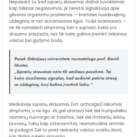
Nepaisant to, kad sąnarių skausmas dažnai suvokiamas
kaip laikinas negalavimas, jis neretai signalizuoja apie
gilesnes organizmo problemas — kremzlės nusidėvėjimą,
uždegimą ar net autoimunines ligas. Todėl svarbiausia —
ne tik numalšinti simptomą, bet ir suprasti, kokia yra
skausmo priežastis, nes tik tada galima parinkti tinkamus
vaistus bei gydymo būdą.
Pasak Sidnėjaus universiteto reumatologo prof. David
Hunter,
„Sąnarių skausmas nėra tik amžiaus pasekmė. Tai
kūno siunčiamas signalas, kad audiniai patiria stresą
ar uždegimą, kurį būtina įvertinti laiku.“
Medicinoje sąnarių skausmas (lot.
arthralgia
) laikomas
simptomu, o ne liga. Jis gali atsirasti tiek dėl trumpalaikio
raumenų nuovargio ar traumos, tiek dėl rimtesnių lėtinių
procesų, tokių kaip osteoartritas, reumatoidinis artritas
ar podagra. Dėl to prieš renkantis vaistus svarbu žinoti,
kas tiksliai sukelia skausmą.