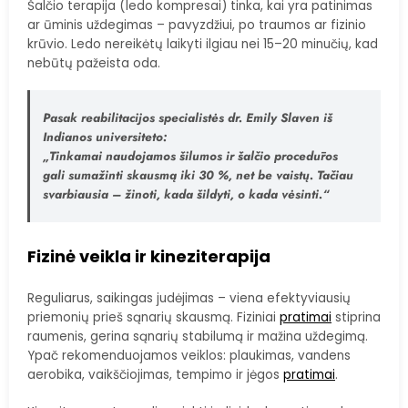
Šalčio terapija (ledo kompresai) tinka, kai yra patinimas
ar ūminis uždegimas – pavyzdžiui, po traumos ar fizinio
krūvio. Ledo nereikėtų laikyti ilgiau nei 15–20 minučių, kad
nebūtų pažeista oda.
Pasak reabilitacijos specialistės dr. Emily Slaven iš
Indianos universiteto:
„Tinkamai naudojamos šilumos ir šalčio procedūros
gali sumažinti skausmą iki 30 %, net be vaistų. Tačiau
svarbiausia – žinoti, kada šildyti, o kada vėsinti.“
Fizinė veikla ir kineziterapija
Reguliarus, saikingas judėjimas – viena efektyviausių
priemonių prieš sąnarių skausmą. Fiziniai
pratimai
stiprina
raumenis, gerina sąnarių stabilumą ir mažina uždegimą.
Ypač rekomenduojamos veiklos: plaukimas, vandens
aerobika, vaikščiojimas, tempimo ir jėgos
pratimai
.