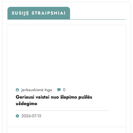
SUSIJĘ STRAIPSNIAI
Jankauskienė Inga
0
Geriausi vaistai nuo šlapimo pūslės
uždegimo
2026-07-15