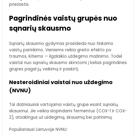
priežastis.
Pagrindinės vaistų grupės nuo
sąnarių skausmo
Sąnarių skausmo gydymas prasideda nuo tinkamo
vaistų parinkimo. Vieniems reikia greito efekto po
traumos, kitiems — ilgalaikio uždegimo mažinimo. Todėl
vaistai nuo sąnarių skausmo skirstomi į kelias pagrindines
grupes pagal jų veikimą ir paskirtį.
Nesteroidiniai vaistai nuo uždegimo
(NVNU)
Tai dažniausiai vartojama vaistų grupė esant sąnarių
skausmui. Jie veikia slopindami fermentus (COX-1 ir COX-
2), atsakingus už uždegimą, skausmą bei patinimą.
Populiariausi Lietuvoje NVNU: