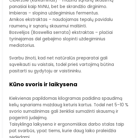
Ciberžolė (kurkuminas) – mažina sąnarių skausmą
panašiai kaip NVNU, bet be skrandžio dirginimo.
Imbieras – slopina uždegiminius fermentus.
Arnikos ekstraktas – naudojamas tepalų pavidalu
raumenų ir sąnarių skausmui malšinti.
Bosvelijos (Boswellia serrata) ekstraktas – plačiai
tyrinėjamas dėl gebėjimo slopinti uždegiminius
mediatorius.
Svarbu žinoti, kad net natūralūs preparatai gali
sąveikauti su vaistais, todėl prieš vartojimą būtina
pasitarti su gydytoju ar vaistininku.
Kūno svoris ir laikysena
Kiekvienas papildomas kilogramas padidina spaudimą
kelių sąnariams maždaug keturis kartus. Todėl net 5–10 %
svorio sumažinimas gali ženkliai sumažinti skausmą ir
pagerinti judėjimą.
Taisyklinga laikysena ir ergonomiškas darbo stalas taip
pat svarbūs, ypač tiems, kurie daug laiko praleidžia
sėdėdami.