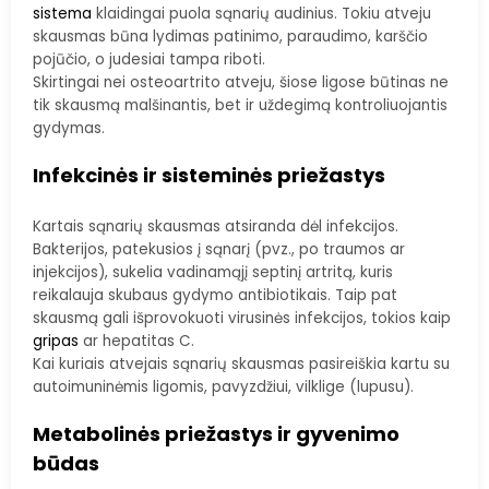
sistema
klaidingai puola sąnarių audinius. Tokiu atveju
skausmas būna lydimas patinimo, paraudimo, karščio
pojūčio, o judesiai tampa riboti.
Skirtingai nei osteoartrito atveju, šiose ligose būtinas ne
tik skausmą malšinantis, bet ir uždegimą kontroliuojantis
gydymas.
Infekcinės ir sisteminės priežastys
Kartais sąnarių skausmas atsiranda dėl infekcijos.
Bakterijos, patekusios į sąnarį (pvz., po traumos ar
injekcijos), sukelia vadinamąjį septinį artritą, kuris
reikalauja skubaus gydymo antibiotikais. Taip pat
skausmą gali išprovokuoti virusinės infekcijos, tokios kaip
gripas
ar hepatitas C.
Kai kuriais atvejais sąnarių skausmas pasireiškia kartu su
autoimuninėmis ligomis, pavyzdžiui, vilklige (lupusu).
Metabolinės priežastys ir gyvenimo
būdas