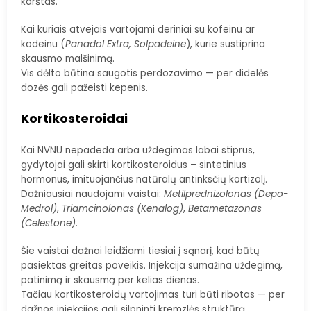
karštas.
Kai kuriais atvejais vartojami deriniai su kofeinu ar
kodeinu (
Panadol Extra, Solpadeine
), kurie sustiprina
skausmo malšinimą.
Vis dėlto būtina saugotis perdozavimo — per didelės
dozės gali pažeisti kepenis.
Kortikosteroidai
Kai NVNU nepadeda arba uždegimas labai stiprus,
gydytojai gali skirti kortikosteroidus – sintetinius
hormonus, imituojančius natūralų antinksčių kortizolį.
Dažniausiai naudojami vaistai:
Metilprednizolonas (Depo-
Medrol)
,
Triamcinolonas (Kenalog)
,
Betametazonas
(Celestone)
.
Šie vaistai dažnai leidžiami tiesiai į sąnarį, kad būtų
pasiektas greitas poveikis. Injekcija sumažina uždegimą,
patinimą ir skausmą per kelias dienas.
Tačiau kortikosteroidų vartojimas turi būti ribotas — per
dažnos injekcijos gali silpninti kremzlės struktūrą.