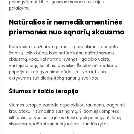
palengvėjimui, kiti – ilgesniam sąnarių funkcijos
palaikymui.
Natūralios ir nemedikamentinės
priemonės nuo sąnarių skausmo
Nors vaistai dažnai yra pirmasis pasirinkimas, daugelis
žmonių ieško būdų, kaip natūraliai sumažinti sąnarių
skausmą, ypač kai norima išvengti ilgalaikio vaistų
vartojimo ar jų šalutinio poveikio. Šiuolaikinė medicina
pripažįsta, kad gyvenimo būdas, mityba ir fizinis
aktyvumas turi didelę įtaką sąnarių sveikatai.
Šilumos ir šalčio terapija
Šilumos terapija padeda atpalaiduoti raumenis, pagerinti
kraujotaką ir sumažinti sustingimą. Šildomieji kompresai,
šilti dušai ar vonios su jūros druska gali palengvinti lėtinį
skausmą, ypač kai sąnariai jaučiasi standūs rytais.