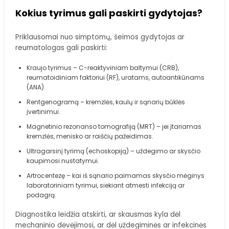
Kokius tyrimus gali paskirti gydytojas?
Priklausomai nuo simptomų, šeimos gydytojas ar
reumatologas gali paskirti:
Kraujo tyrimus – C-reaktyviniam baltymui (CRB),
reumatoidiniam faktoriui (RF), uratams, autoantikūnams
(ANA).
Rentgenogramą – kremzlės, kaulų ir sąnarių būklės
įvertinimui.
Magnetinio rezonanso tomografiją (MRT) – jei įtariamas
kremzlės, menisko ar raiščių pažeidimas.
Ultragarsinį tyrimą (echoskopiją) – uždegimo ar skysčio
kaupimosi nustatymui.
Artrocentezę – kai iš sąnario paimamas skysčio mėginys
laboratoriniam tyrimui, siekiant atmesti infekciją ar
podagrą.
Diagnostika leidžia atskirti, ar skausmas kyla dėl
mechaninio dėvėjimosi, ar dėl uždegiminės ar infekcinės