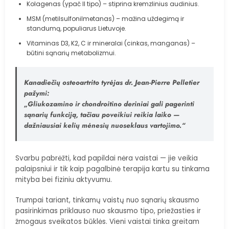
Kolagenas (ypač II tipo) – stiprina kremzlinius audinius.
MSM (metilsulfonilmetanas) – mažina uždegimą ir
standumą, populiarus Lietuvoje.
Vitaminas D3, K2, C ir mineralai (cinkas, manganas) –
būtini sąnarių metabolizmui.
Kanadiečių osteoartrito tyrėjas dr. Jean-Pierre Pelletier
pažymi:
„Gliukozamino ir chondroitino deriniai gali pagerinti
sąnarių funkciją, tačiau poveikiui reikia laiko —
dažniausiai kelių mėnesių nuoseklaus vartojimo.“
Svarbu pabrėžti, kad papildai nėra vaistai — jie veikia
palaipsniui ir tik kaip pagalbinė terapija kartu su tinkama
mityba bei fiziniu aktyvumu.
Trumpai tariant, tinkamų vaistų nuo sąnarių skausmo
pasirinkimas priklauso nuo skausmo tipo, priežasties ir
žmogaus sveikatos būklės. Vieni vaistai tinka greitam