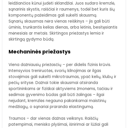
leidžiančios kūnui judėti sklandžiai. Juos sudaro kremzlė,
sąnarinis skystis, raiščiai ir raumenys, todėl bet kuris šių
komponentų pažeidimas gali sukelti skausmą.
Sąnarių skausmas nėra vienas reiškinys – jis gali būti
ūminis, trunkantis kelias dienas, arba lėtinis, besitęsiantis
mėnesiais ar metais. Skirtingos priežastys lemia ir
skirtingą gydymo būdą.
Mechaninės priežastys
Viena dažniausių priežasčių – per didelis fizinis krūvis.
Intensyvios treniruotės, svorių kilnojimas ar ilgas
stovėjimas gali sukelti mikrotraumas, ypač kelių, klubų ir
pečių srityse. Dažnai tokie skausmai atsiranda
sportininkams ar fiziškai aktyviems žmonėms, tačiau ir
sėdimas gyvenimo būdas gali būti žalingas – ilgai
nejudant, kremzlės negauna pakankamai maistinių
medžiagų, o sąnariai praranda elastingumą.
Traumos – dar vienas dažnas veiksnys. Raiščių
patempimai, menisko plyšimai, išnirimai ar lūžiai gali