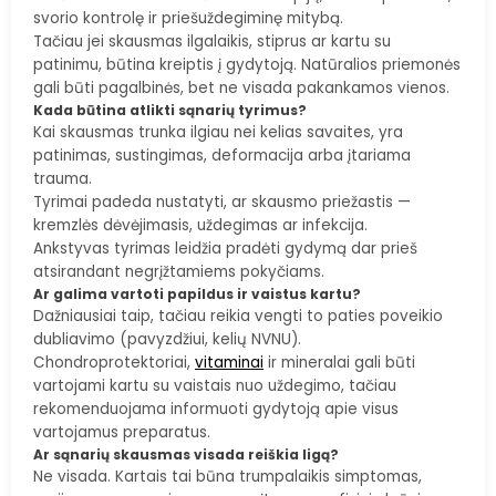
svorio kontrolę ir priešuždegiminę mitybą.
Tačiau jei skausmas ilgalaikis, stiprus ar kartu su
patinimu, būtina kreiptis į gydytoją. Natūralios priemonės
gali būti pagalbinės, bet ne visada pakankamos vienos.
Kada būtina atlikti sąnarių tyrimus?
Kai skausmas trunka ilgiau nei kelias savaites, yra
patinimas, sustingimas, deformacija arba įtariama
trauma.
Tyrimai padeda nustatyti, ar skausmo priežastis —
kremzlės dėvėjimasis, uždegimas ar infekcija.
Ankstyvas tyrimas leidžia pradėti gydymą dar prieš
atsirandant negrįžtamiems pokyčiams.
Ar galima vartoti papildus ir vaistus kartu?
Dažniausiai taip, tačiau reikia vengti to paties poveikio
dubliavimo (pavyzdžiui, kelių NVNU).
Chondroprotektoriai,
vitaminai
ir mineralai gali būti
vartojami kartu su vaistais nuo uždegimo, tačiau
rekomenduojama informuoti gydytoją apie visus
vartojamus preparatus.
Ar sąnarių skausmas visada reiškia ligą?
Ne visada. Kartais tai būna trumpalaikis simptomas,