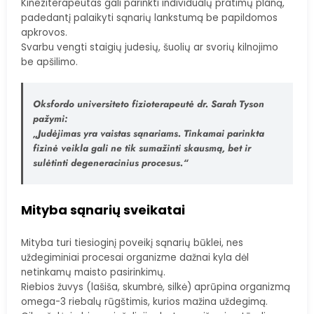
Kineziterapeutas gali parinkti individualų pratimų planą,
padedantį palaikyti sąnarių lankstumą be papildomos
apkrovos.
Svarbu vengti staigių judesių, šuolių ar svorių kilnojimo
be apšilimo.
Oksfordo universiteto fizioterapeutė dr. Sarah Tyson
pažymi:
„Judėjimas yra vaistas sąnariams. Tinkamai parinkta
fizinė veikla gali ne tik sumažinti skausmą, bet ir
sulėtinti degeneracinius procesus.“
Mityba sąnarių sveikatai
Mityba turi tiesioginį poveikį sąnarių būklei, nes
uždegiminiai procesai organizme dažnai kyla dėl
netinkamų maisto pasirinkimų.
Riebios žuvys (lašiša, skumbrė, silkė) aprūpina organizmą
omega-3 riebalų rūgštimis, kurios mažina uždegimą.