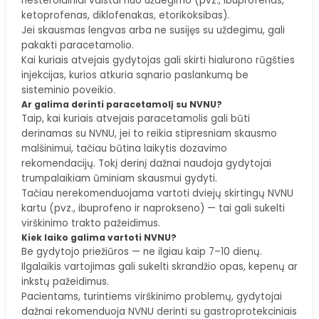
nesteroidiniai vaistai nuo uždegimo (pvz., ibuprofenas,
ketoprofenas, diklofenakas, etorikoksibas).
Jei skausmas lengvas arba ne susijęs su uždegimu, gali
pakakti paracetamolio.
Kai kuriais atvejais gydytojas gali skirti hialurono rūgšties
injekcijas, kurios atkuria sąnario paslankumą be
sisteminio poveikio.
Ar galima derinti paracetamolį su NVNU?
Taip, kai kuriais atvejais paracetamolis gali būti
derinamas su NVNU, jei to reikia stipresniam skausmo
malšinimui, tačiau būtina laikytis dozavimo
rekomendacijų. Tokį derinį dažnai naudoja gydytojai
trumpalaikiam ūminiam skausmui gydyti.
Tačiau nerekomenduojama vartoti dviejų skirtingų NVNU
kartu (pvz., ibuprofeno ir naprokseno) — tai gali sukelti
virškinimo trakto pažeidimus.
Kiek laiko galima vartoti NVNU?
Be gydytojo priežiūros — ne ilgiau kaip 7–10 dienų.
Ilgalaikis vartojimas gali sukelti skrandžio opas, kepenų ar
inkstų pažeidimus.
Pacientams, turintiems virškinimo problemų, gydytojai
dažnai rekomenduoja NVNU derinti su gastroprotekciniais