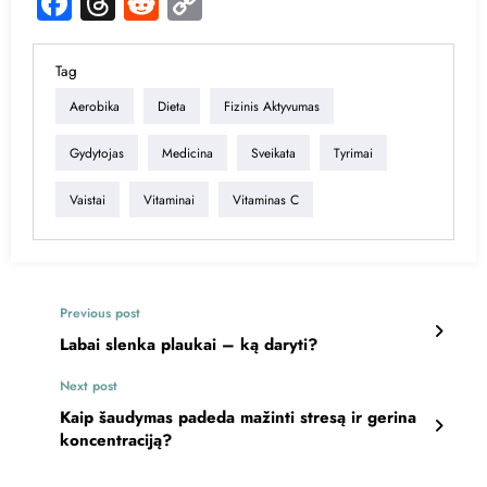
Facebook
Threads
Reddit
Copy
Link
Tag
Aerobika
Dieta
Fizinis Aktyvumas
Gydytojas
Medicina
Sveikata
Tyrimai
Vaistai
Vitaminai
Vitaminas C
Previous post
Labai slenka plaukai – ką daryti?
Next post
Kaip šaudymas padeda mažinti stresą ir gerina
koncentraciją?