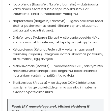
Ibuprofenas (Ibuprofen, Nurofen, Ibumetin) — dažniausiai
vartojamas esant vidutinio stiprumo skausmui ar
traumoms. Tinka trumpalaikiam vartojimui.
Naproksenas (Nalgesin, Naprosyn) — ilgesnio veikimo, todėl
dažnai pasirenkamas esant lėtiniam sąnarių skausmui,
tačiau gali dirginti skrandį.
Diklofenakas (Voltaren, Diclac) — stipresnio poveikio NVNU,
vartojamas tiek tabletėmis, tiek tepalų ar injekcijų forma.
Ketoprofenas (Ketonal, Profenid) — veiksmingas esant
raumenų ir sąnarių uždegimui, dažnai skiriamas po traumų
ar reumatinių ligų atvejais.
Meloksikamas (Movalis) — modernesnis NVNU, pasižymintis
mažesniu virškinamojo trakto dirginimu, todėl tinkamas
ilgalaikiam vartojimui prižiūrint gydytojui.
Etorikoksibas (Arcoxia) — selektyvus COX-2 inhibitorius,
pasižymintis geru priešuždegiminiu poveikiu ir mažesne
skrandžio pažeidimo rizika.
Pasak JAV reumatologo prof. Michael Hochberg iš