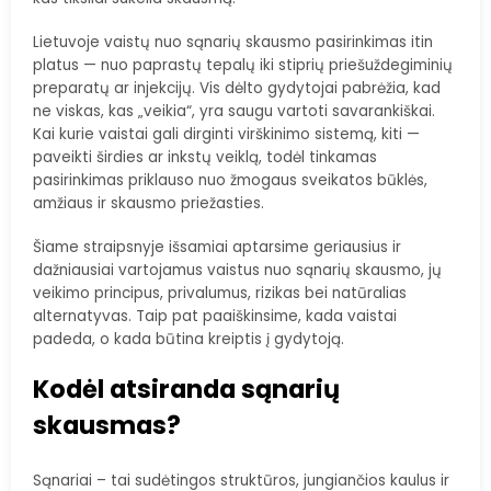
Lietuvoje vaistų nuo sąnarių skausmo pasirinkimas itin
platus — nuo paprastų tepalų iki stiprių priešuždegiminių
preparatų ar injekcijų. Vis dėlto gydytojai pabrėžia, kad
ne viskas, kas „veikia“, yra saugu vartoti savarankiškai.
Kai kurie vaistai gali dirginti virškinimo sistemą, kiti —
paveikti širdies ar inkstų veiklą, todėl tinkamas
pasirinkimas priklauso nuo žmogaus sveikatos būklės,
amžiaus ir skausmo priežasties.
Šiame straipsnyje išsamiai aptarsime geriausius ir
dažniausiai vartojamus vaistus nuo sąnarių skausmo, jų
veikimo principus, privalumus, rizikas bei natūralias
alternatyvas. Taip pat paaiškinsime, kada vaistai
padeda, o kada būtina kreiptis į gydytoją.
Kodėl atsiranda sąnarių
skausmas?
Sąnariai – tai sudėtingos struktūros, jungiančios kaulus ir