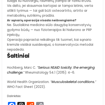
susijęs su nuovargiu, raumenų įtampa ar fiziniu krūviu.
Vis dėlto, jei skausmas kartojasi ar tampa lėtinis, verta
atlikti tyrimus — tai gali būti osteoartrito, artrito ar
metabolinių sutrikimų pradžia.
Ar sąnarių operacija visada neišvengiama?
Ne. Šiuolaikinė medicina siūlo daugybę konservatyvių
gydymo būdų — nuo fizioterapijos iki hialurono ar PRP
injekcijų.
Operacija paprastai reikalinga tik tuomet, kai sąnario
kremzlė visiškai susidėvėjusi, o konservatyvūs metodai
nepadeda.
Šaltiniai
Hochberg, Marc C.
“
Serious NSAID toxicity: the emerging
challenge.
”
Rheumatology 54.1 (2015): 4–6.
World Health Organization.
“
Musculoskeletal conditions.
”
WHO Fact Sheet (2023).
Dalinkitės: