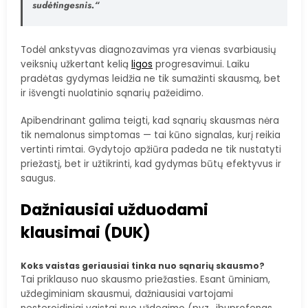
sudėtingesnis.“
Todėl ankstyvas diagnozavimas yra vienas svarbiausių
veiksnių užkertant kelią
ligos
progresavimui. Laiku
pradėtas gydymas leidžia ne tik sumažinti skausmą, bet
ir išvengti nuolatinio sąnarių pažeidimo.
Apibendrinant galima teigti, kad sąnarių skausmas nėra
tik nemalonus simptomas — tai kūno signalas, kurį reikia
vertinti rimtai. Gydytojo apžiūra padeda ne tik nustatyti
priežastį, bet ir užtikrinti, kad gydymas būtų efektyvus ir
saugus.
Dažniausiai užduodami
klausimai (DUK)
Koks vaistas geriausiai tinka nuo sąnarių skausmo?
Tai priklauso nuo skausmo priežasties. Esant ūminiam,
uždegiminiam skausmui, dažniausiai vartojami