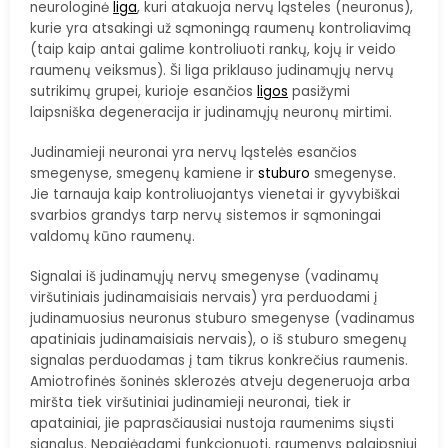
neurologinė
liga
, kuri atakuoja nervų ląsteles (neuronus),
kurie yra atsakingi už sąmoningą raumenų kontroliavimą
(taip kaip antai galime kontroliuoti rankų, kojų ir veido
raumenų veiksmus). Ši liga priklauso judinamųjų nervų
sutrikimų grupei, kurioje esančios
ligos
pasižymi
laipsniška degeneracija ir judinamųjų neuronų mirtimi.
Judinamieji neuronai yra nervų ląstelės esančios
smegenyse, smegenų kamiene ir
stuburo
smegenyse.
Jie tarnauja kaip kontroliuojantys vienetai ir gyvybiškai
svarbios grandys tarp nervų sistemos ir sąmoningai
valdomų kūno raumenų.
Signalai iš judinamųjų nervų smegenyse (vadinamų
viršutiniais judinamaisiais nervais) yra perduodami į
judinamuosius neuronus stuburo smegenyse (vadinamus
apatiniais judinamaisiais nervais), o iš stuburo smegenų
signalas perduodamas į tam tikrus konkrečius raumenis.
Amiotrofinės šoninės sklerozės atveju degeneruoja arba
miršta tiek viršutiniai judinamieji neuronai, tiek ir
apatainiai, jie paprasčiausiai nustoja raumenims siųsti
signalus. Nepajėgdami funkcionuoti, raumenys palaipsniui