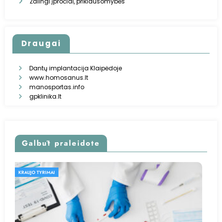
Žalingi įpročiai, priklausomybės
Draugai
Dantų implantacija Klaipėdoje
www.homosanus.lt
manosportas.info
gpklinika.lt
Galbūt praleidote
KRAUJO TYRIMAI