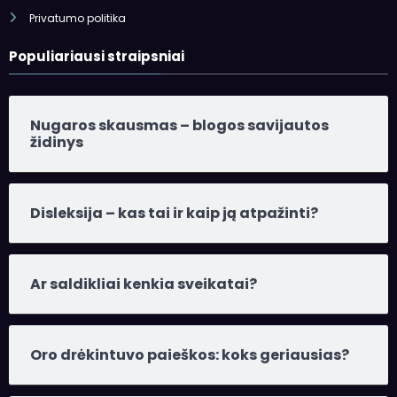
Populiariausi straipsniai
Nugaros skausmas – blogos savijautos
židinys
Disleksija – kas tai ir kaip ją atpažinti?
Ar saldikliai kenkia sveikatai?
Oro drėkintuvo paieškos: koks geriausias?