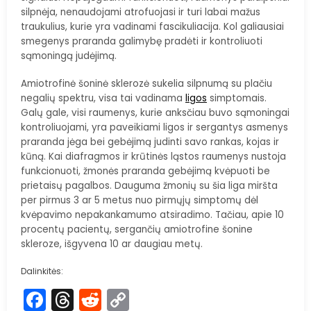
silpnėja, nenaudojami atrofuojasi ir turi labai mažus
traukulius, kurie yra vadinami fascikuliacija. Kol galiausiai
smegenys praranda galimybę pradėti ir kontroliuoti
sąmoningą judėjimą.
Amiotrofinė šoninė sklerozė sukelia silpnumą su plačiu
negalių spektru, visa tai vadinama
ligos
simptomais.
Galų gale, visi raumenys, kurie anksčiau buvo sąmoningai
kontroliuojami, yra paveikiami ligos ir sergantys asmenys
praranda jėga bei gebėjimą judinti savo rankas, kojas ir
kūną. Kai diafragmos ir krūtinės ląstos raumenys nustoja
funkcionuoti, žmonės praranda gebėjimą kvėpuoti be
prietaisų pagalbos. Dauguma žmonių su šia liga miršta
per pirmus 3 ar 5 metus nuo pirmųjų simptomų dėl
kvėpavimo nepakankamumo atsiradimo. Tačiau, apie 10
procentų pacientų, sergančių amiotrofine šonine
skleroze, išgyvena 10 ar daugiau metų.
Dalinkitės:
Facebook
Threads
Reddit
Copy