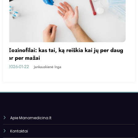
ug
Kas yra trigliceridai?
2026-01-20
Jankauskienė Inga
Apie Manomedicina.lt
Kontaktai
Privatumo politika