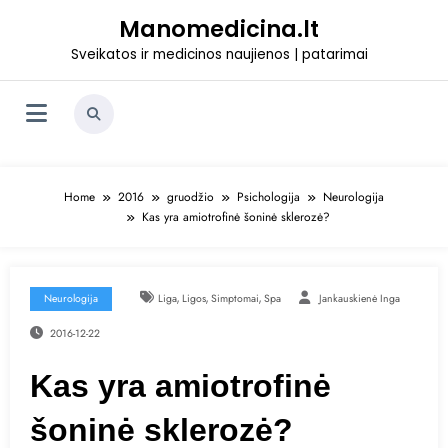
Skip
Manomedicina.lt
to
content
Sveikatos ir medicinos naujienos | patarimai
Home
2016
gruodžio
Psichologija
Neurologija
Kas yra amiotrofinė šoninė sklerozė?
,
,
,
Neurologija
Liga
Ligos
Simptomai
Spa
Jankauskienė Inga
2016-12-22
Kas yra amiotrofinė
šoninė sklerozė?