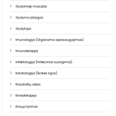
Gydomieji masažai
Gydymo įstaigos
Gydytojai
Imunologija (Organizmo apsisaugojimas)
Imunoterapija
Infektologija (Infekciniai susirgimai)
Kardiologija (Širdies ligos)
Kiaušidžių vėžys
Kineziterapija
Kraujo tyrimai