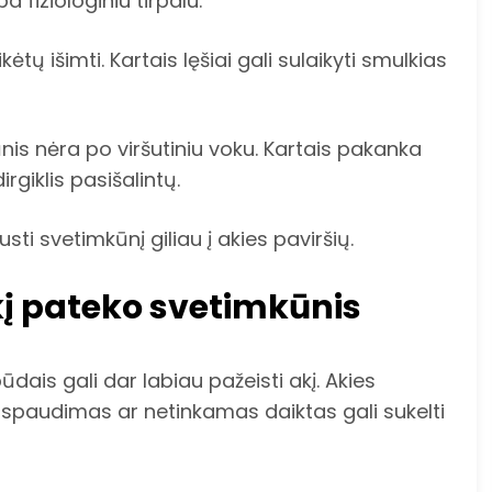
 fiziologiniu tirpalu.
ėtų išimti. Kartais lęšiai gali sulaikyti smulkias
ūnis nėra po viršutiniu voku. Kartais pakanka
dirgiklis pasišalintų.
usti svetimkūnį giliau į akies paviršių.
akį pateko svetimkūnis
ais gali dar labiau pažeisti akį. Akies
is spaudimas ar netinkamas daiktas gali sukelti