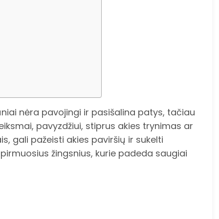
iai nėra pavojingi ir pasišalina patys, tačiau
veiksmai, pavyzdžiui, stiprus akies trynimas ar
 gali pažeisti akies paviršių ir sukelti
 pirmuosius žingsnius, kurie padeda saugiai