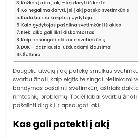
Kažkas įkrito į akį – ką daryti iš karto
Ko negalima daryti, jei į akį pateko svetimkūnis
Kada būtina kreiptis į gydytoją
Kaip gydytojas pašalina svetimkūnį iš akies
Kiek laiko gali likti diskomfortas
Kaip apsaugoti akis nuo svetimkūnių
DUK – dažniausiai užduodami klausimai
Šaltiniai
Daugeliu atvejų į akį patekę smulkūs svetimkūn
svarbu žinoti, kaip elgtis teisingai. Netinkami 
bandymas pašalinti svetimkūnį aštriais daiktais,
rimtesnių problemų. Todėl labai svarbu žinoti
pašalinti dirgiklį ir apsaugoti akį.
Kas gali patekti į akį