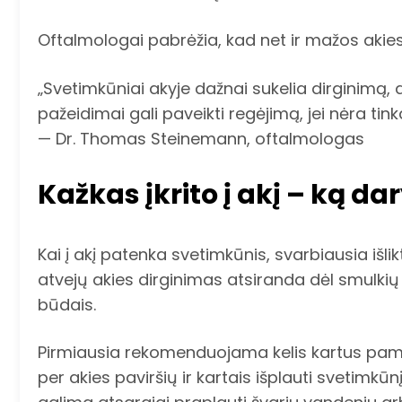
Oftalmologai pabrėžia, kad net ir mažos akie
„Svetimkūniai akyje dažnai sukelia dirginimą, 
pažeidimai gali paveikti regėjimą, jei nėra ti
— Dr. Thomas Steinemann, oftalmologas
Kažkas įkrito į akį – ką dar
Kai į akį patenka svetimkūnis, svarbiausia išli
atvejų akies dirginimas atsiranda dėl smulkių 
būdais.
Pirmiausia rekomenduojama kelis kartus pami
per akies paviršių ir kartais išplauti svetimkū