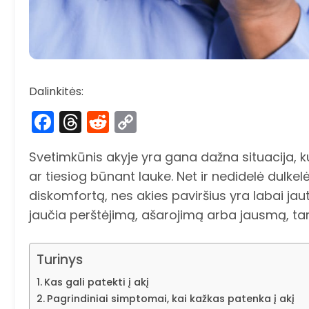
Dalinkitės:
Facebook
Threads
Reddit
Copy
Link
Svetimkūnis akyje yra gana dažna situacija, ku
ar tiesiog būnant lauke. Net ir nedidelė dulkelė
diskomfortą, nes akies paviršius yra labai jau
jaučia perštėjimą, ašarojimą arba jausmą, tar
Turinys
Kas gali patekti į akį
Pagrindiniai simptomai, kai kažkas patenka į akį