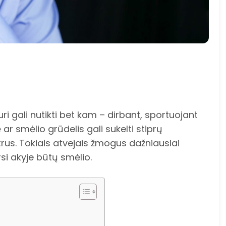
ri gali nutikti bet kam – dirbant, sportuojant
 ar smėlio grūdelis gali sukelti stiprų
trus. Tokiais atvejais žmogus dažniausiai
si akyje būtų smėlio.