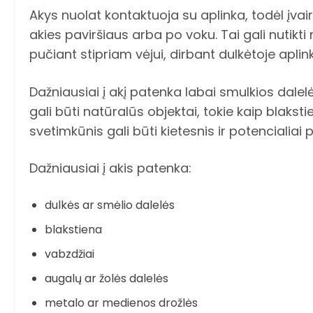
Akys nuolat kontaktuoja su aplinka, todėl įvair
akies paviršiaus arba po voku. Tai gali nutikti
pučiant stipriam vėjui, dirbant dulkėtoje aplink
Dažniausiai į akį patenka labai smulkios dalelės
gali būti natūralūs objektai, tokie kaip blakst
svetimkūnis gali būti kietesnis ir potencialiai 
Dažniausiai į akis patenka:
dulkės ar smėlio dalelės
blakstiena
vabzdžiai
augalų ar žolės dalelės
metalo ar medienos drožlės