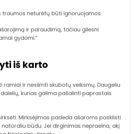
s traumos neturėtų būti ignoruojamos.
ašarojimą ir paraudimą, tačiau gilesni
nkamai gydomi.“
yti iš karto
kti ramiai ir nesiimti skubotų veiksmų. Daugeliu
dalelių, kurias galima pašalinti paprastais
rksėti. Mirksėjimas padeda ašaroms pasklisti
nį natūraliu būdu. Jei dirginimas nepraeina, akį