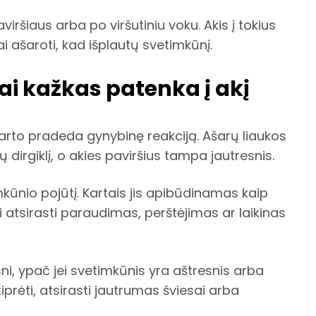
viršiaus arba po viršutiniu voku. Akis į tokius
ai ašaroti, kad išplautų svetimkūnį.
ai kažkas patenka į akį
karto pradeda gynybinę reakciją. Ašarų liaukos
dirgiklį, o akies paviršius tampa jautresnis.
ūnio pojūtį. Kartais jis apibūdinamas kaip
i atsirasti paraudimas, perštėjimas ar laikinas
sni, ypač jei svetimkūnis yra aštresnis arba
rėti, atsirasti jautrumas šviesai arba