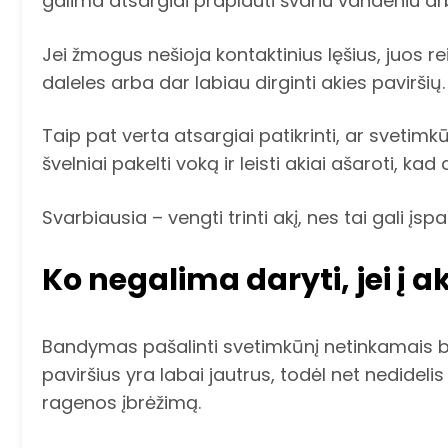
galima atsargiai praplauti švariu vandeniu arba
Jei žmogus nešioja kontaktinius lęšius, juos reik
daleles arba dar labiau dirginti akies paviršių.
Taip pat verta atsargiai patikrinti, ar svetimk
švelniai pakelti voką ir leisti akiai ašaroti, kad 
Svarbiausia – vengti trinti akį, nes tai gali įspa
Ko negalima daryti, jei į 
Bandymas pašalinti svetimkūnį netinkamais būd
paviršius yra labai jautrus, todėl net nedidel
ragenos įbrėžimą.