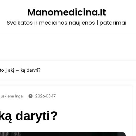
Manomedicina.lt
Sveikatos ir medicinos naujienos | patarimai
ito į akį – ką daryti?
auskienė Inga
2026-03-17
 ką daryti?