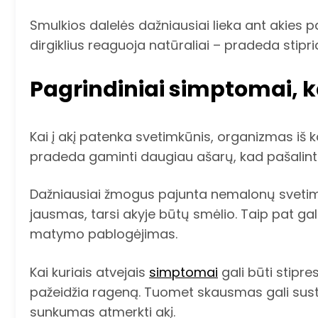
Smulkios dalelės dažniausiai lieka ant akies pa
dirgiklius reaguoja natūraliai – pradeda stipri
Pagrindiniai simptomai, k
Kai į akį patenka svetimkūnis, organizmas iš 
pradeda gaminti daugiau ašarų, kad pašalintų 
Dažniausiai žmogus pajunta nemalonų svetimk
jausmas, tarsi akyje būtų smėlio. Taip pat gal
matymo pablogėjimas.
Kai kuriais atvejais
simptomai
gali būti stipre
pažeidžia rageną. Tuomet skausmas gali sustip
sunkumas atmerkti akį.