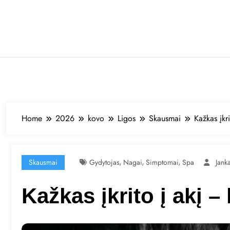
Skip
to
content
Home
2026
kovo
Ligos
Skausmai
Kažkas įkr
,
,
,
Skausmai
Gydytojas
Nagai
Simptomai
Spa
Jank
Kažkas įkrito į akį –