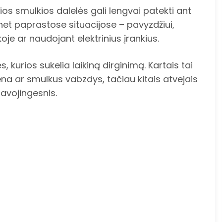
ios smulkios dalelės gali lengvai patekti ant
 net paprastose situacijose – pavyzdžiui,
oje ar naudojant elektrinius įrankius.
, kurios sukelia laikiną dirginimą. Kartais tai
iena ar smulkus vabzdys, tačiau kitais atvejais
pavojingesnis.