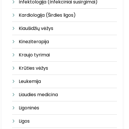
Infektologija (Infekciniai susirgimai)
Kardiologija (Širdies ligos)
Kiaušidžių vėžys
Kineziterapija
Kraujo tyrimai
Krūties vėžys
Leukemija
Liaudies medicina
Ligoninės
Ligos