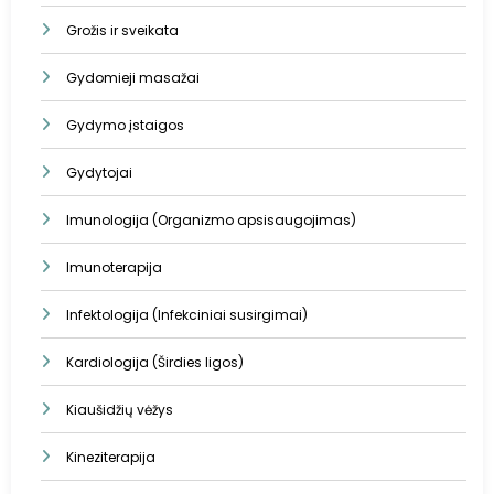
Grožis ir sveikata
Gydomieji masažai
Gydymo įstaigos
Gydytojai
Imunologija (Organizmo apsisaugojimas)
Imunoterapija
Infektologija (Infekciniai susirgimai)
Kardiologija (Širdies ligos)
Kiaušidžių vėžys
Kineziterapija