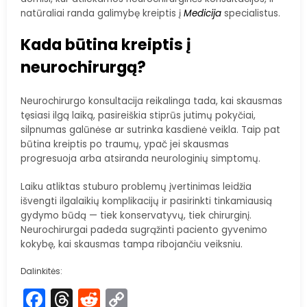
natūraliai randa galimybę kreiptis į
Medicija
specialistus.
Kada būtina kreiptis į
neurochirurgą?
Neurochirurgo konsultacija reikalinga tada, kai skausmas
tęsiasi ilgą laiką, pasireiškia stiprūs jutimų pokyčiai,
silpnumas galūnėse ar sutrinka kasdienė veikla. Taip pat
būtina kreiptis po traumų, ypač jei skausmas
progresuoja arba atsiranda neurologinių simptomų.
Laiku atliktas stuburo problemų įvertinimas leidžia
išvengti ilgalaikių komplikacijų ir pasirinkti tinkamiausią
gydymo būdą — tiek konservatyvų, tiek chirurginį.
Neurochirurgai padeda sugrąžinti paciento gyvenimo
kokybę, kai skausmas tampa ribojančiu veiksniu.
Dalinkitės:
Facebook
Threads
Reddit
Copy