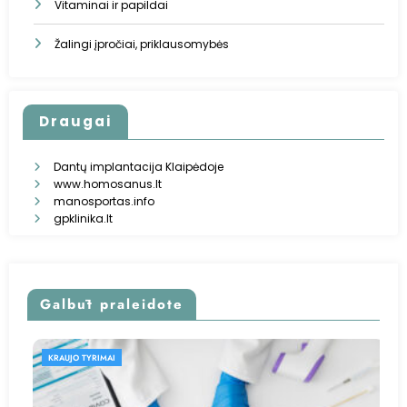
Vitaminai ir papildai
Žalingi įpročiai, priklausomybės
Draugai
Dantų implantacija Klaipėdoje
www.homosanus.lt
manosportas.info
gpklinika.lt
Galbūt praleidote
KRAUJO TYRIMAI