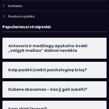
Privatumo politika
Populiariausi straipsniai
Antsvoris ir medžiagų apykaita: kodėl
„valgyk mažiau“ dažnai neveikia
Kaip padėti įveikti psichologinę krizę?
Dubens skausmas – kas jį gali sukelti?
Kam skirti įtvarai?