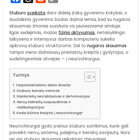
Link
Stuburo
sveikata
daro didelę įtaką gyvenimo kokybei, o
šiuolaikinis gyvenimo būdas dažnai lemia, kad su nugaros
skausmais žmonės susiduria vis jaunesniame amžiuje.
Ilgas sėdėjimas, mažas
fizinis aktyvumas
, netaisyklinga
laikysena ir intensyvus darbas kompiuteriu sukelia
apkrovą stuburo struktūroms. Dėl to
nugaros skausmas
tampa viena dažniausių priežasčių kreiptis į gydytojus, o
sudėtingesniais atvejais — į neurochirurgus.
Turinys
Tarpslankstelinio disko išvarža
Stuburo kanalo stenozė
Slankstelių nestabilumas ir deformacijos
Nervų šaknelių suspaudimas ir
radikulopatijos
Kada būtina kreiptis į neurochirurgą?
Neurochirurgai gydo įvairius stuburo sutrikimus, kurie gali
paveikti nervų sistemą, judėjimą ir bendrą savijautą. Nors
ne visi stuburo skausmai reikalauja chirurginės