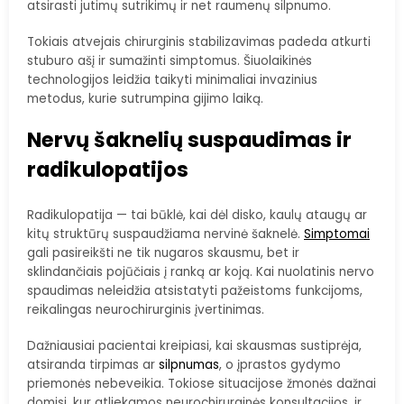
atsirasti jutimų sutrikimų ir net raumenų silpnumo.
Tokiais atvejais chirurginis stabilizavimas padeda atkurti
stuburo ašį ir sumažinti simptomus. Šiuolaikinės
technologijos leidžia taikyti minimaliai invazinius
metodus, kurie sutrumpina gijimo laiką.
Nervų šaknelių suspaudimas ir
radikulopatijos
Radikulopatija — tai būklė, kai dėl disko, kaulų ataugų ar
kitų struktūrų suspaudžiama nervinė šaknelė.
Simptomai
gali pasireikšti ne tik nugaros skausmu, bet ir
sklindančiais pojūčiais į ranką ar koją. Kai nuolatinis nervo
spaudimas neleidžia atsistatyti pažeistoms funkcijoms,
reikalingas neurochirurginis įvertinimas.
Dažniausiai pacientai kreipiasi, kai skausmas sustiprėja,
atsiranda tirpimas ar
silpnumas
, o įprastos gydymo
priemonės nebeveikia. Tokiose situacijose žmonės dažnai
domisi, kur atliekamos neurochirurginės konsultacijos, ir