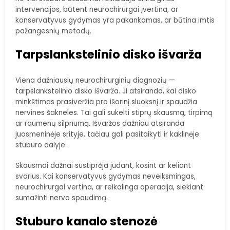
intervencijos, būtent neurochirurgai įvertina, ar
konservatyvus gydymas yra pakankamas, ar būtina imtis
pažangesnių metodų.
Tarpslankstelinio disko išvarža
Viena dažniausių neurochirurginių diagnozių —
tarpslankstelinio disko išvarža. Ji atsiranda, kai disko
minkštimas prasiveržia pro išorinį sluoksnį ir spaudžia
nervines šakneles. Tai gali sukelti stiprų skausmą, tirpimą
ar raumenų silpnumą. Išvaržos dažniau atsiranda
juosmeninėje srityje, tačiau gali pasitaikyti ir kaklinėje
stuburo dalyje.
Skausmai dažnai sustiprėja judant, kosint ar keliant
svorius. Kai konservatyvus gydymas neveiksmingas,
neurochirurgai vertina, ar reikalinga operacija, siekiant
sumažinti nervo spaudimą.
Stuburo kanalo stenozė