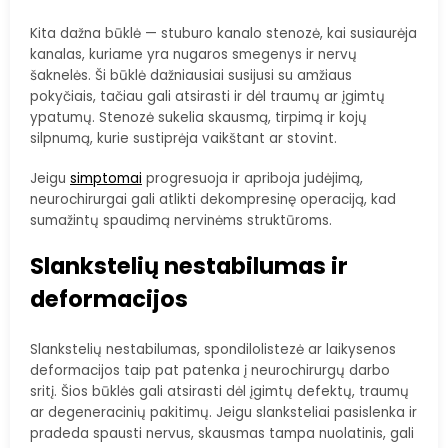
Kita dažna būklė — stuburo kanalo stenozė, kai susiaurėja
kanalas, kuriame yra nugaros smegenys ir nervų
šaknelės. Ši būklė dažniausiai susijusi su amžiaus
pokyčiais, tačiau gali atsirasti ir dėl traumų ar įgimtų
ypatumų. Stenozė sukelia skausmą, tirpimą ir kojų
silpnumą, kurie sustiprėja vaikštant ar stovint.
Jeigu
simptomai
progresuoja ir apriboja judėjimą,
neurochirurgai gali atlikti dekompresinę operaciją, kad
sumažintų spaudimą nervinėms struktūroms.
Slankstelių nestabilumas ir
deformacijos
Slankstelių nestabilumas, spondilolistezė ar laikysenos
deformacijos taip pat patenka į neurochirurgų darbo
sritį. Šios būklės gali atsirasti dėl įgimtų defektų, traumų
ar degeneracinių pakitimų. Jeigu slanksteliai pasislenka ir
pradeda spausti nervus, skausmas tampa nuolatinis, gali