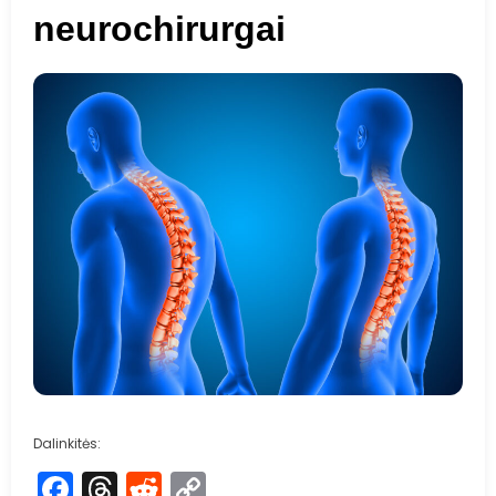
neurochirurgai
Dalinkitės:
Facebook
Threads
Reddit
Copy