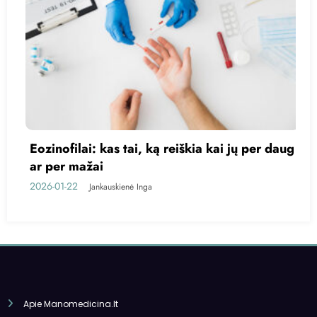
ia kai jų per daug
Kas yra trigliceridai?
2026-01-20
Jankauskienė Inga
Apie Manomedicina.lt
Kontaktai