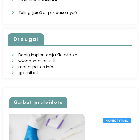
Žalingi įpročiai, priklausomybės
Draugai
Dantų implantacija Klaipėdoje
www.homosanus.lt
manosportas.info
gpklinika.lt
Galbūt praleidote
KRAUJO TYRIMAI