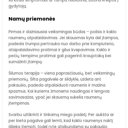
su kitais simptomais ar tampa nuolatinis, būtina kreiptis į
gydytoją.
Namų priemonės
Pirmas ir dažniausiai veiksmingas būdas – poilsis ir kaklo
raumenų atpalaidavimas. Jei skausmas kyla dėl įtampos,
padeda trumpa pertrauka nuo darbo prie kompiuterio,
atsipalaidavimo pratimai ir gilus kvėpavimas. Kaklo ir
pečių tempimo pratimai gali pagerinti kraujotaką bei
sumažinti įtampą.
Šilumos terapija – viena paprasčiausių, bet veiksmingų
priemonių. Šilta pagalvėlė ar šildyklė, uždėta ant
pakaušio, padeda atpalaiduoti raumenis ir mažina
spazmus. Kai kuriems žmonėms naudingas ir lengvas
savimasažas, ypač jei skausmą sukelia raumenų
įtempimas.
Svarbu užtikrinti ir tinkamą miego padėtį. Per aukšta ar
per kieta pagalvė gali lemti, kad kaklo raumenys naktį
išlieka įtempti, todėl ryte atsibundama su pakaušio