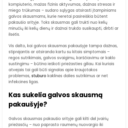
kompiuterio, mažas fizinis aktyvumas, dažnas stresas ir
miego trūkumas – sudaro sąlygas atsirasti įtampiniams
galvos skausmams, kurie neretai pasireiškia būtent
pakaušio srityje. Toks skausmas gali trukti nuo kelių
minučių iki kelių dienų ir dažnai trukdo susikaupti, dirbti ar
ilsėtis.
Vis dėlto, kai galvos skausmas pakaušyje tampa dažnas,
stiprėjantis ar atsiranda kartu su kitais simptomais –
regos sutrikimais, galvos svaigimu, karščiavimu ar kaklo
sustingimu – būtina ieškoti priežasties giliau. Kai kuriais
atvejais tai gali būti signalas apie kraujotakos
problemas,
stuburo
kaklinės dalies sutrikimus ar net
infekcines ligas.
Kas sukelia galvos skausmą
pakaušyje?
Galvos skausmas pakaušio srityje gali kilti dėl įvairių
priežasčių – nuo paprasto raumenų nuovargio iki