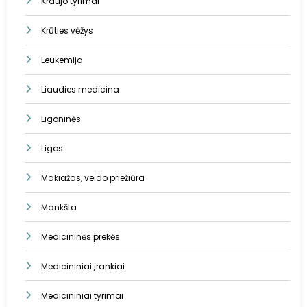
Kraujo tyrimai
Krūties vėžys
Leukemija
Liaudies medicina
Ligoninės
Ligos
Makiažas, veido priežiūra
Mankšta
Medicininės prekės
Medicininiai įrankiai
Medicininiai tyrimai