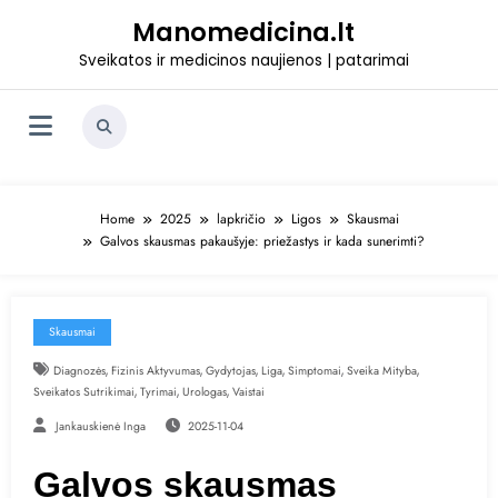
Skip
Manomedicina.lt
to
content
Sveikatos ir medicinos naujienos | patarimai
Home
2025
lapkričio
Ligos
Skausmai
Galvos skausmas pakaušyje: priežastys ir kada sunerimti?
Skausmai
,
,
,
,
,
,
Diagnozės
Fizinis Aktyvumas
Gydytojas
Liga
Simptomai
Sveika Mityba
,
,
,
Sveikatos Sutrikimai
Tyrimai
Urologas
Vaistai
Jankauskienė Inga
2025-11-04
Galvos skausmas