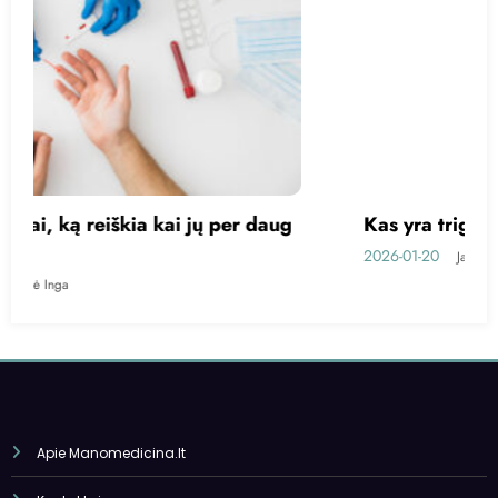
Kas yra trigliceridai?
2026-01-20
Jankauskienė Inga
Apie Manomedicina.lt
Kontaktai