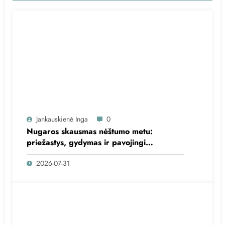
Jankauskienė Inga
0
Nugaros skausmas nėštumo metu:
priežastys, gydymas ir pavojingi
simptomai
2026-07-31