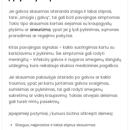
Jei galvos skausmas atsiranda staiga ir labai stipriai,
tarsi „smūgis į galvą“, tai gali būti pavojingas simptomas.
Tokio tipo skausmas kartais siejamas su kraujagyslių
plyšimu ar
aneurizma
, ypač jei jį lydi pykinimas, sąmonės
praradimas ar regėjimo pokyčiai.
Kitas pavojingas signalas – kaklo sustingimas kartu su
karščiavimu ir pykinimu. Šie simptomai gali rodyti
meningitą – infekcinį galvos ir nugaros smegenų dangalų
uždegimą, kuris reikalauja skubios medicininės pagalbos.
Jei skausmas pakaušyje atsirado po galvos ar kaklo
traumos, ypač jei kartu juntamas galvos svaigimas,
sumišimas ar pykinimas, tai gali rodyti smegenų
sukrėtimą ar vidinį kraujavimą. Tokiais atvejais delsimas
gali turėti rimtų pasekmių.
Įspėjamieji požymiai, į kuriuos būtina atkreipti dėmesį:
Staigus, neįprastas ir labai stiprus skausmas.