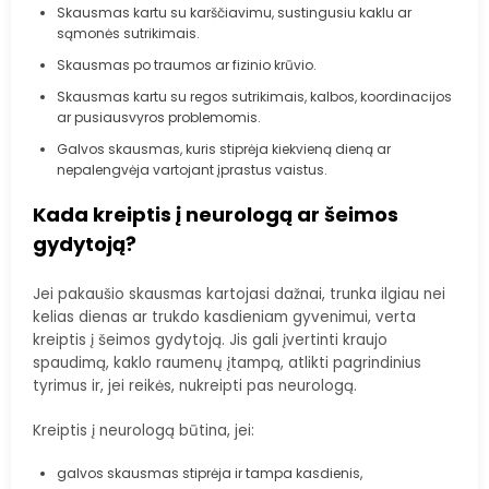
Skausmas kartu su karščiavimu, sustingusiu kaklu ar
sąmonės sutrikimais.
Skausmas po traumos ar fizinio krūvio.
Skausmas kartu su regos sutrikimais, kalbos, koordinacijos
ar pusiausvyros problemomis.
Galvos skausmas, kuris stiprėja kiekvieną dieną ar
nepalengvėja vartojant įprastus vaistus.
Kada kreiptis į neurologą ar šeimos
gydytoją?
Jei pakaušio skausmas kartojasi dažnai, trunka ilgiau nei
kelias dienas ar trukdo kasdieniam gyvenimui, verta
kreiptis į šeimos gydytoją. Jis gali įvertinti kraujo
spaudimą, kaklo raumenų įtampą, atlikti pagrindinius
tyrimus ir, jei reikės, nukreipti pas neurologą.
Kreiptis į neurologą būtina, jei:
galvos skausmas stiprėja ir tampa kasdienis,