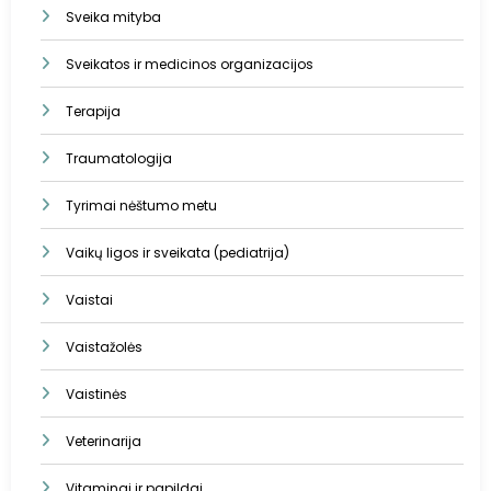
Sveika mityba
Sveikatos ir medicinos organizacijos
Terapija
Traumatologija
Tyrimai nėštumo metu
Vaikų ligos ir sveikata (pediatrija)
Vaistai
Vaistažolės
Vaistinės
Veterinarija
Vitaminai ir papildai