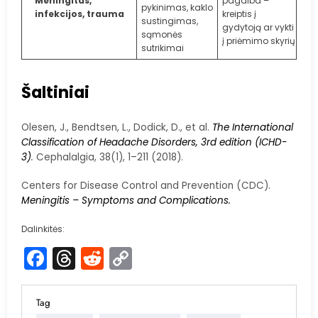
Meningitas,
pagalba –
pykinimas, kaklo
infekcijos, trauma
kreiptis į
sustingimas,
gydytoją ar vykti
sąmonės
į priėmimo skyrių
sutrikimai
Šaltiniai
Olesen, J., Bendtsen, L., Dodick, D., et al.
The International
Classification of Headache Disorders, 3rd edition (ICHD-
3)
.
Cephalalgia, 38(1), 1–211 (2018).
Centers for Disease Control and Prevention (CDC).
Meningitis – Symptoms and Complications.
Dalinkitės:
Facebook
Threads
Reddit
Copy
Link
Tag