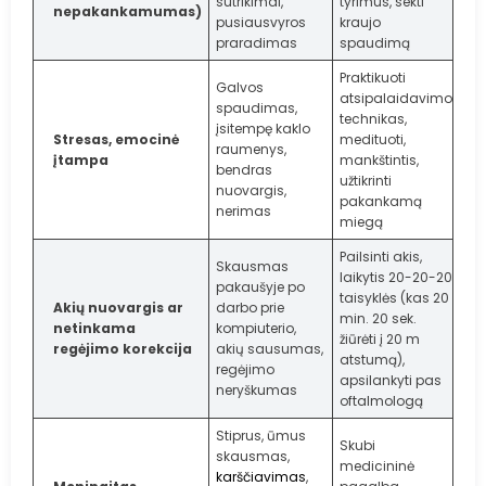
sutrikimai,
tyrimus, sekti
nepakankamumas)
pusiausvyros
kraujo
praradimas
spaudimą
Praktikuoti
Galvos
atsipalaidavimo
spaudimas,
technikas,
įsitempę kaklo
Stresas, emocinė
medituoti,
raumenys,
įtampa
mankštintis,
bendras
užtikrinti
nuovargis,
pakankamą
nerimas
miegą
Pailsinti akis,
Skausmas
laikytis 20-20-20
pakaušyje po
taisyklės (kas 20
Akių nuovargis ar
darbo prie
min. 20 sek.
netinkama
kompiuterio,
žiūrėti į 20 m
regėjimo korekcija
akių sausumas,
atstumą),
regėjimo
apsilankyti pas
neryškumas
oftalmologą
Stiprus, ūmus
Skubi
skausmas,
medicininė
karščiavimas
,