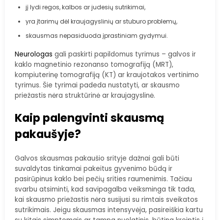
jį lydi regos, kalbos ar judesių sutrikimai,
yra įtarimų dėl kraujagyslinių ar stuburo problemų,
skausmas nepasiduoda įprastiniam gydymui.
Neurologas
gali paskirti papildomus tyrimus – galvos ir
kaklo magnetinio rezonanso tomografiją (MRT),
kompiuterinę tomografiją (KT) ar kraujotakos vertinimo
tyrimus. Šie tyrimai padeda nustatyti, ar skausmo
priežastis nėra struktūrinė ar kraujagyslinė.
Kaip palengvinti skausmą
pakaušyje?
Galvos skausmas pakaušio srityje dažnai gali būti
suvaldytas tinkamai pakeitus gyvenimo būdą ir
pasirūpinus kaklo bei pečių srities raumenimis. Tačiau
svarbu atsiminti, kad savipagalba veiksminga tik tada,
kai skausmo priežastis nėra susijusi su rimtais sveikatos
sutrikimais. Jeigu skausmas intensyvėja, pasireiškia kartu