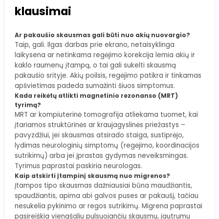
klausimai
Ar pakaušio skausmas gali būti nuo akių nuovargio?
Taip, gali. Ilgas darbas prie ekrano, netaisyklinga
laikysena ar netinkama regėjimo korekcija lemia akių ir
kaklo raumenų įtampą, o tai gali sukelti skausmą
pakaušio srityje. Akių poilsis, regėjimo patikra ir tinkamas
apšvietimas padeda sumažinti šiuos simptomus.
Kada reikėtų atlikti magnetinio rezonanso (MRT)
tyrimą?
MRT ar kompiuterinė tomografija atliekama tuomet, kai
įtariamos struktūrinės ar kraujagyslinės priežastys –
pavyzdžiui, jei skausmas atsirado staiga, sustiprėjo,
lydimas neurologinių simptomų (regėjimo, koordinacijos
sutrikimų) arba jei įprastas gydymas neveiksmingas.
Tyrimus paprastai paskiria neurologas.
Kaip atskirti įtampinį skausmą nuo migrenos?
Įtampos tipo skausmas dažniausiai būna maudžiantis,
spaudžiantis, apima abi galvos puses ar pakaušį, tačiau
nesukelia pykinimo ar regos sutrikimų. Migrena paprastai
pasireiškia vienašaliu pulsuojančiu skausmu, jautrumu