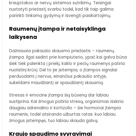
kraujotakos ar nervų sistemos sutrikimų. Teisingai
nustatyti priežastį svarbu todėl, kad tik taip galima
parinkti tinkamą gydymą ir išvengti pasikartojimų.
Raumenų įtampa ir netaisyklinga
laikysena
Dažniausia pakaušio skausmo priežastis – raumenų
įtampa. Ilgai sėdint prie kompiuterio, ypač kai galva būna
šiek tiek palenkta į priekį, kaklo ir pečių raumenys patiria
nuolatinį krūvį. Dėl to jie įsitempia, o įtampos signalai
perduodami į nervus, einančius pakaušio srityje,
sukeldami maudžiantį ar spaudžiantį skausmą.
Stresas ir emocinė įtampa šią būseną dar labiau
sustiprina. Kai žmogus patiria stresą, organizmas išskiria
daugiau adrenalino ir kortizolio – šie hormonai įtempia
raumenis, todėl atsiranda užburtas ratas: kuo labiau
žmogus įsitempęs, tuo labiau skauda galvą.
Kraujo spaudimo svyravimai