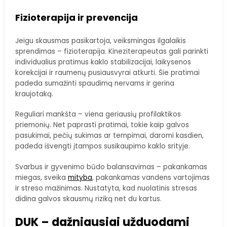
Fizioterapija ir prevencija
Jeigu skausmas pasikartoja, veiksmingas ilgalaikis
sprendimas – fizioterapija. Kineziterapeutas gali parinkti
individualius pratimus kaklo stabilizacijai, laikysenos
korekcijai ir raumenų pusiausvyrai atkurti. Šie pratimai
padeda sumažinti spaudimą nervams ir gerina
kraujotaką.
Reguliari mankšta – viena geriausių profilaktikos
priemonių. Net paprasti pratimai, tokie kaip galvos
pasukimai, pečių sukimas ar tempimai, daromi kasdien,
padeda išvengti įtampos susikaupimo kaklo srityje.
Svarbus ir gyvenimo būdo balansavimas – pakankamas
miegas, sveika
mityba
, pakankamas vandens vartojimas
ir streso mažinimas. Nustatyta, kad nuolatinis stresas
didina galvos skausmų riziką net du kartus.
DUK – dažniausiai užduodami