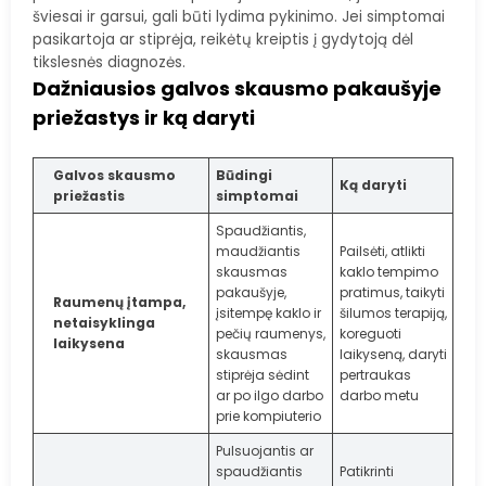
šviesai ir garsui, gali būti lydima pykinimo. Jei simptomai
pasikartoja ar stiprėja, reikėtų kreiptis į gydytoją dėl
tikslesnės diagnozės.
Dažniausios galvos skausmo pakaušyje
priežastys ir ką daryti
Galvos skausmo
Būdingi
Ką daryti
priežastis
simptomai
Spaudžiantis,
maudžiantis
Pailsėti, atlikti
skausmas
kaklo tempimo
pakaušyje,
pratimus, taikyti
Raumenų įtampa,
įsitempę kaklo ir
šilumos terapiją,
netaisyklinga
pečių raumenys,
koreguoti
laikysena
skausmas
laikyseną, daryti
stiprėja sėdint
pertraukas
ar po ilgo darbo
darbo metu
prie kompiuterio
Pulsuojantis ar
spaudžiantis
Patikrinti