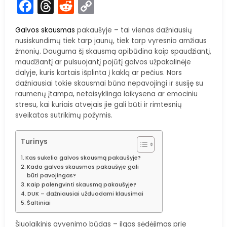
Facebook
Threads
Reddit
Copy
Link
Galvos skausmas
pakaušyje – tai vienas dažniausių
nusiskundimų tiek tarp jaunų, tiek tarp vyresnio amžiaus
žmonių. Dauguma šį skausmą apibūdina kaip spaudžiantį,
maudžiantį ar pulsuojantį pojūtį galvos užpakalinėje
dalyje, kuris kartais išplinta į kaklą ar pečius. Nors
dažniausiai tokie skausmai būna nepavojingi ir susiję su
raumenų įtampa, netaisyklinga laikysena ar emociniu
stresu, kai kuriais atvejais jie gali būti ir rimtesnių
sveikatos sutrikimų požymis.
Turinys
Kas sukelia galvos skausmą pakaušyje?
Kada galvos skausmas pakaušyje gali
būti pavojingas?
Kaip palengvinti skausmą pakaušyje?
DUK – dažniausiai užduodami klausimai
Šaltiniai
Šiuolaikinis gyvenimo būdas – ilgas sėdėjimas prie