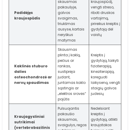
skausmas
kraujospūdį,
pakaušyje,
vengti streso,
Padidėjęs
galvos
riboti druskos
kraujospūdis
svaigimas,
vartojimą,
triukšmas
prireikus kreiptis į
ausyse, kartais
gydytoją dėl
neryškus
vaistų
matymas
Skausmas
plinta į kaklą,
Kreiptis į
pečius ar
gydytoją, taikyti
Kaklinės stuburo
rankas,
fizioterapiją,
dalies
sustiprėja
kineziterapiją,
osteochondrozė ar
judant,
koreguoti
nervų spaudimas
juntamas kaklo
laikyseną, vengti
sąstingis ar
staigių galvos
„elektros srovės“
judesių
pojūtis
Pulsuojantis
Nedelsiant
pakaušio
kreiptis į
Kraujagysliniai
skausmas,
gydytoją, atlikti
sutrikimai
svaigulys, regos
kraujotakos
(vertebrobazilinis