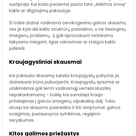
sustiprėja. Kai kada pacientai jaučia tarsi „elektros srovę“
kakle ar dilgčiojimą pakaušyje.
Ši būklė dažnai vadinama cervikogeniniu galvos skausmu,
nes jis kyla dėl kaklo struktūrų pažeidimo, o ne tiesioginių
smegenų problemų. Jį gali išprovokuoti netinkama
laikysena miegant, ilgas vairavimas ar staigūs kaklo
judesiai.
Kraujagysliniai skausmai
Kai pakaušio skausmą sukelia kraujagyslių pokyčiai, jis
dažniausiai būna pulsuojantis. Kraujagyslių spazmai ar
užsikimšimai gali lemti vadinamąjį vertebrobazilinį
nepakankamumą – būklę, kai sumažėja kraujo
pritekėjimas į galvos smegenų užpakalinę dalį. Tokiu
atveju be skausmo pasireiškia ir kiti simptomai: galvos
svaigimas, pusiausvyros sutrikimas, regėjimo
neryškumas.
Kitos galimos priežastys