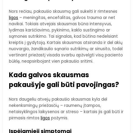
Nors rečiau, pakaušio skausmą gali sukelti ir rimtesnės
ligos
– meningitas, encefalitas, galvos trauma ar net
navikai. Tokiais atvejais skausmas būna intensyvus,
lydimas karščiavimo, pykinimo, kaklo sustingimo ar
sąmonės sutrikimo. Tai signalas, kad būtina nedelsiant
kreiptis į gydytoją. Kartais skausmas atsiranda ir dėl akių
nuovargio, žandikaulio sąnario sutrikimų ar sinusito, todėl
vertinant priežastį visada svarbu apžvelgti visą paciento
būklę, neapsiribojant vien pakaušio sritimi.
Kada galvos skausmas
pakaušyje gali būti pavojingas?
Nors daugeliu atvejų pakaušio skausmas kyla dėl
nekenksmingų priežasčių – raumenų įtampos,
netaisyklingos laikysenos ar streso – kartais jis gali būti ir
pirmasis rimtos
ligos
požymis.
Įspėjamieji simptomai