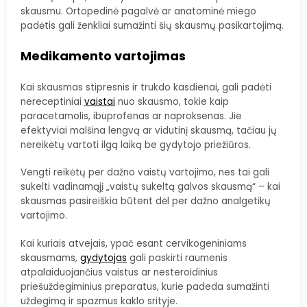
skausmu. Ortopedinė pagalvė ar anatominė miego
padėtis gali ženkliai sumažinti šių skausmų pasikartojimą.
Medikamento vartojimas
Kai skausmas stipresnis ir trukdo kasdienai, gali padėti
nereceptiniai
vaistai
nuo skausmo, tokie kaip
paracetamolis, ibuprofenas ar naproksenas. Jie
efektyviai malšina lengvą ar vidutinį skausmą, tačiau jų
nereikėtų vartoti ilgą laiką be gydytojo priežiūros.
Vengti reikėtų per dažno vaistų vartojimo, nes tai gali
sukelti vadinamąjį „vaistų sukeltą galvos skausmą“ – kai
skausmas pasireiškia būtent dėl per dažno analgetikų
vartojimo.
Kai kuriais atvejais, ypač esant cervikogeniniams
skausmams,
gydytojas
gali paskirti raumenis
atpalaiduojančius vaistus ar nesteroidinius
priešuždegiminius preparatus, kurie padeda sumažinti
uždegimą ir spazmus kaklo srityje.