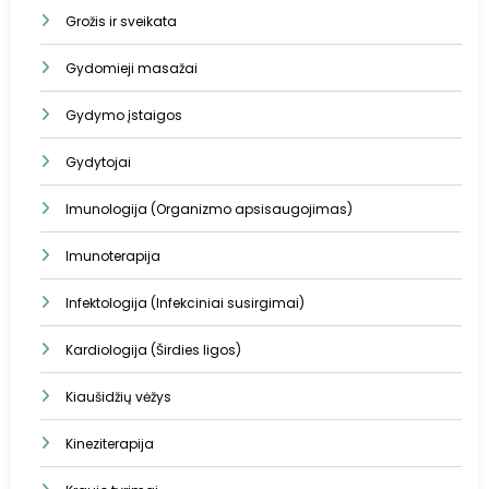
Grožis ir sveikata
Gydomieji masažai
Gydymo įstaigos
Gydytojai
Imunologija (Organizmo apsisaugojimas)
Imunoterapija
Infektologija (Infekciniai susirgimai)
Kardiologija (Širdies ligos)
Kiaušidžių vėžys
Kineziterapija