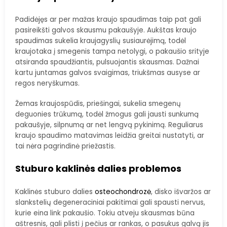
Padidėjęs ar per mažas kraujo spaudimas taip pat gali
pasireikšti galvos skausmu pakaušyje. Aukštas kraujo
spaudimas sukelia kraujagyslių susiaurėjimą, todėl
kraujotaka į smegenis tampa netolygi, o pakaušio srityje
atsiranda spaudžiantis, pulsuojantis skausmas. Dažnai
kartu juntamas galvos svaigimas, triukšmas ausyse ar
regos neryškumas.
Žemas kraujospūdis, priešingai, sukelia smegenų
deguonies trūkumą, todėl žmogus gali jausti sunkumą
pakaušyje, silpnumą ar net lengvą pykinimą. Reguliarus
kraujo spaudimo matavimas leidžia greitai nustatyti, ar
tai nėra pagrindinė priežastis.
Stuburo kaklinės dalies problemos
Kaklinės stuburo dalies
osteochondrozė
, disko išvaržos ar
slankstelių degeneraciniai pakitimai gali spausti nervus,
kurie eina link pakaušio. Tokiu atveju skausmas būna
aštresnis, gali plisti į pečius ar rankas, o pasukus galvą jis