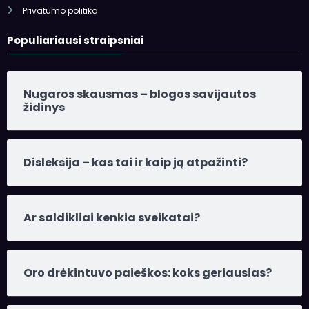
Populiariausi straipsniai
Nugaros skausmas – blogos savijautos
židinys
Disleksija – kas tai ir kaip ją atpažinti?
Ar saldikliai kenkia sveikatai?
Oro drėkintuvo paieškos: koks geriausias?