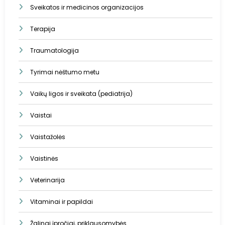
Sveikatos ir medicinos organizacijos
Terapija
Traumatologija
Tyrimai nėštumo metu
Vaikų ligos ir sveikata (pediatrija)
Vaistai
Vaistažolės
Vaistinės
Veterinarija
Vitaminai ir papildai
Žalingi įpročiai, priklausomybės