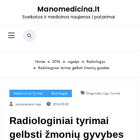
Skip
Manomedicina.lt
to
content
Sveikatos ir medicinos naujienos | patarimai
Home
2016
rugsėjo
Radiologija
Radiologiniai tyrimai gelbsti žmonių gyvybes
,
,
Medicininiai Tyrimai
Radiologija
Diagnozės
Liga
Tyrimai
Jankauskienė Inga
2016-09-02
Radiologiniai tyrimai
gelbsti žmonių gyvybes