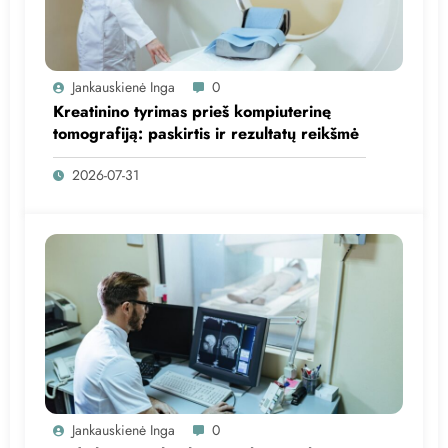
Jankauskienė Inga
0
Kreatinino tyrimas prieš kompiuterinę
tomografiją: paskirtis ir rezultatų reikšmė
2026-07-31
Jankauskienė Inga
0