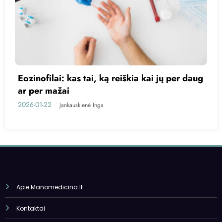
aug
Kas yra trigliceridai?
2026-01-20
Jankauskienė Inga
Apie Manomedicina.lt
Kontaktai
Privatumo politika