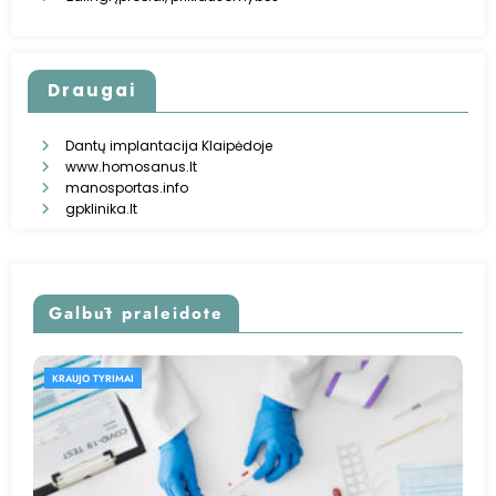
Draugai
Dantų implantacija Klaipėdoje
www.homosanus.lt
manosportas.info
gpklinika.lt
Galbūt praleidote
KRAUJO TYRIMAI