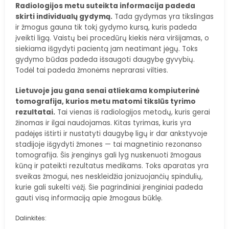
Radiologijos metu suteikta informacija padeda
skirti individualų gydymą.
Tada gydymas yra tikslingas
ir žmogus gauna tik tokį gydymo kursą, kuris padeda
įveikti ligą. Vaistų bei procedūrų kiekis nėra viršijamas, o
siekiama išgydyti pacientą jam neatimant jėgų. Toks
gydymo būdas padeda išsaugoti daugybę gyvybių.
Todėl tai padeda žmonėms neprarasi vilties.
Lietuvoje jau gana senai atliekama kompiuterinė
tomografija, kurios metu matomi tikslūs tyrimo
rezultatai.
Tai vienas iš radiologijos metodų, kuris gerai
žinomas ir ilgai naudojamas. Kitas tyrimas, kuris yra
padėjęs ištirti ir nustatyti daugybę ligų ir dar ankstyvoje
stadijoje išgydyti žmones — tai magnetinio rezonanso
tomografija. Šis įrenginys gali lyg nuskenuoti žmogaus
kūną ir pateikti rezultatus medikams. Toks aparatas yra
sveikas žmogui, nes neskleidžia jonizuojančių spindulių,
kurie gali sukelti vėžį. Šie pagrindiniai įrenginiai padeda
gauti visą informaciją apie žmogaus būklę.
Dalinkitės: