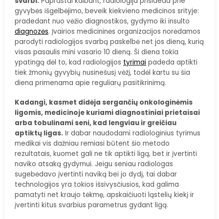
svarbi.
Paprastai kalbant, radiologija prisideda prie
gyvybės išgelbėjimo, beveik kiekvieno medicinos srityje:
pradedant nuo vėžio diagnostikos, gydymo iki insulto
diagnozės
. Įvairios medicininės organizacijos norėdamos
parodyti radiologijos svarbą paskelbė net jos dieną, kurią
visas pasaulis mini vasario 10 dieną. Ši diena tokia
ypatingą dėl to, kad radiologijos
tyrimai
padeda aptikti
tiek žmonių gyvybių nusinešusį vėžį, todėl kartu su šia
diena primenama apie reguliarų pasitikrinimą.
Kadangi, kasmet didėja sergančių onkologinėmis
ligomis, medicinoje kuriami diagnostiniai prietaisai
arba tobulinami seni, kad lengviau ir greičiau
aptiktų ligas.
Ir dabar naudodami radiologinius tyrimus
medikai vis dažniau remiasi būtent šio metodo
rezultatais, kuomet gali ne tik aptikti ligą, bet ir įvertinti
naviko atsaką gydymui. Jeigu seniau radiologas
sugebėdavo įvertinti naviką bei jo dydį, tai dabar
technologijos yra tokios išsivysčiusios, kad galima
pamatyti net kraujo tėkmę, apskaičiuoti ląstelių kiekį ir
įvertinti kitus svarbius parametrus gydant ligą.