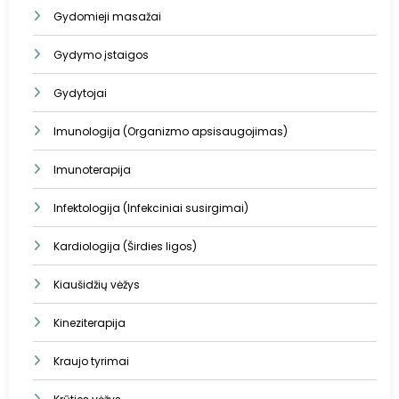
Gydomieji masažai
Gydymo įstaigos
Gydytojai
Imunologija (Organizmo apsisaugojimas)
Imunoterapija
Infektologija (Infekciniai susirgimai)
Kardiologija (Širdies ligos)
Kiaušidžių vėžys
Kineziterapija
Kraujo tyrimai