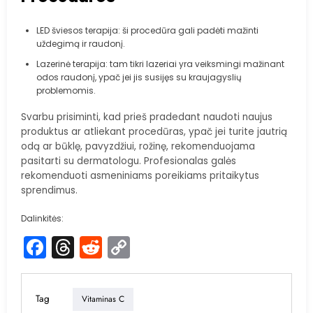
LED šviesos terapija: ši procedūra gali padėti mažinti
uždegimą ir raudonį.
Lazerinė terapija: tam tikri lazeriai yra veiksmingi mažinant
odos raudonį, ypač jei jis susijęs su kraujagyslių
problemomis.
Svarbu prisiminti, kad prieš pradedant naudoti naujus
produktus ar atliekant procedūras, ypač jei turite jautrią
odą ar būklę, pavyzdžiui, rožinę, rekomenduojama
pasitarti su dermatologu. Profesionalas galės
rekomenduoti asmeniniams poreikiams pritaikytus
sprendimus.
Dalinkitės:
Facebook
Threads
Reddit
Copy
Link
Tag
Vitaminas C