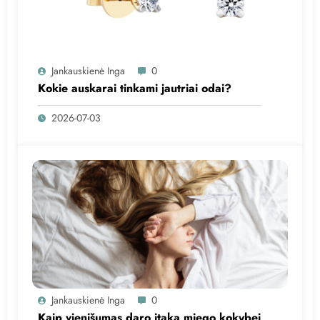
Jankauskienė Inga
0
Kokie auskarai tinkami jautriai odai?
2026-07-03
Jankauskienė Inga
0
Kaip vienišumas daro įtaką miego kokybei