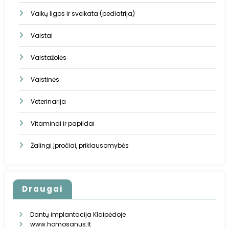
Vaikų ligos ir sveikata (pediatrija)
Vaistai
Vaistažolės
Vaistinės
Veterinarija
Vitaminai ir papildai
Žalingi įpročiai, priklausomybės
Draugai
Dantų implantacija Klaipėdoje
www.homosanus.lt