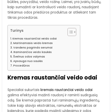
būkles, pavyzdžiui, veido rožinę. Laimei, yra įvairių būdų,
kaip sumažinti ar kontroliuoti veido raudonį, naudojant
tinkamus odos priežiūros produktus ar atliekant tam
tikras procedūras.
Turinys
Kremas raustančiai veido odai
Maitinamasis veido kremas
Vandens pagrindo serumai
Raminančios veido kaukės
Švelnus odos valymas
Apsauga nuo saulės
Procedūros
Kremas raustančiai veido odai
Specialiai sukurtais
kremais raustančiai veido odai
galima efektyviai mažinti raudonį ir raminti sudirgusią
odą. Šie kremai paprastai turi raminamųjų ingredientų,
tokie kaip alavijo ekstraktas, ramunėlių ekstraktas ar
kalendros, kurie padeda mažinti uždegimą ir odos