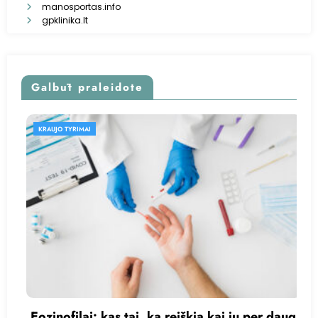
manosportas.info
gpklinika.lt
Galbūt praleidote
KRAUJO TYRIMAI
ą reiškia kai jų per daug
Kas yra trigliceridai?