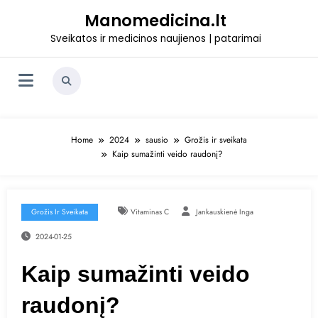
Skip
Manomedicina.lt
to
content
Sveikatos ir medicinos naujienos | patarimai
Home
2024
sausio
Grožis ir sveikata
Kaip sumažinti veido raudonį?
Grožis Ir Sveikata
Vitaminas C
Jankauskienė Inga
2024-01-25
Kaip sumažinti veido
raudonį?