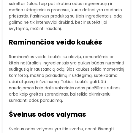
sukeltos žalos, taip pat skatina odos regeneraciją ir
mažina uždegiminius procesus, kurie dažnai yra raudonio
priežastis. Pasirinkus produktą su šiais ingredientais, odą
galima ne tik intensyviai drėkinti, bet ir suteikti jai
švytėjimo, mažinti raudonį.
Raminančios veido kaukės
Raminančios veido kaukės su alaviju, ramunėlėmis ar
kitais natūraliais ingredientais yra puikus būdas nuraminti
sudirgusią ir raustančią odą. Šios kaukės teikia momentinį
komfortą, mažina paraudimą ir uždegimą, suteikdama
odai atgaivą ir švelnumą. Tokios kaukės gali būti
naudojamos kaip dalis vakarinės odos priežiūros rutinos
arba kaip greitas sprendimas, kai reikia akimirksniu
sumažinti odos paraudimą.
Švelnus odos valymas
Švelnus odos valymas yra itin svarbu, norint išvengti