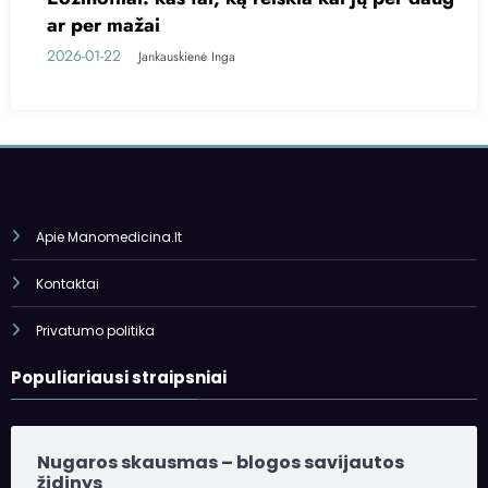
2026-01-20
Jankauskienė Inga
Apie Manomedicina.lt
Kontaktai
Privatumo politika
Populiariausi straipsniai
Nugaros skausmas – blogos savijautos
židinys