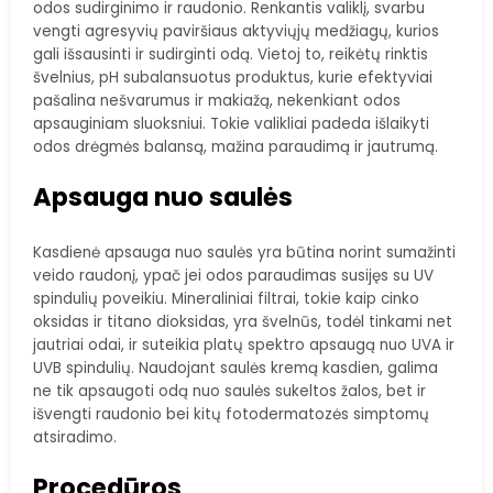
odos sudirginimo ir raudonio. Renkantis valiklį, svarbu
vengti agresyvių paviršiaus aktyviųjų medžiagų, kurios
gali išsausinti ir sudirginti odą. Vietoj to, reikėtų rinktis
švelnius, pH subalansuotus produktus, kurie efektyviai
pašalina nešvarumus ir makiažą, nekenkiant odos
apsauginiam sluoksniui. Tokie valikliai padeda išlaikyti
odos drėgmės balansą, mažina paraudimą ir jautrumą.
Apsauga nuo saulės
Kasdienė apsauga nuo saulės yra būtina norint sumažinti
veido raudonį, ypač jei odos paraudimas susijęs su UV
spindulių poveikiu. Mineraliniai filtrai, tokie kaip cinko
oksidas ir titano dioksidas, yra švelnūs, todėl tinkami net
jautriai odai, ir suteikia platų spektro apsaugą nuo UVA ir
UVB spindulių. Naudojant saulės kremą kasdien, galima
ne tik apsaugoti odą nuo saulės sukeltos žalos, bet ir
išvengti raudonio bei kitų fotodermatozės simptomų
atsiradimo.
Procedūros