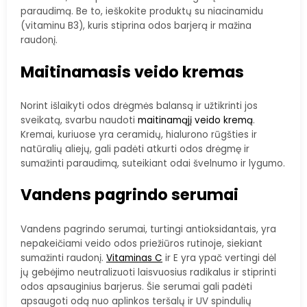
paraudimą. Be to, ieškokite produktų su niacinamidu
(vitaminu B3), kuris stiprina odos barjerą ir mažina
raudonį.
Maitinamasis veido kremas
Norint išlaikyti odos drėgmės balansą ir užtikrinti jos
sveikatą, svarbu naudoti
maitinamąjį veido kremą
.
Kremai, kuriuose yra ceramidų, hialurono rūgšties ir
natūralių aliejų, gali padėti atkurti odos drėgmę ir
sumažinti paraudimą, suteikiant odai švelnumo ir lygumo.
Vandens pagrindo serumai
Vandens pagrindo serumai, turtingi antioksidantais, yra
nepakeičiami veido odos priežiūros rutinoje, siekiant
sumažinti raudonį.
Vitaminas C
ir E yra ypač vertingi dėl
jų gebėjimo neutralizuoti laisvuosius radikalus ir stiprinti
odos apsauginius barjerus. Šie serumai gali padėti
apsaugoti odą nuo aplinkos teršalų ir UV spindulių