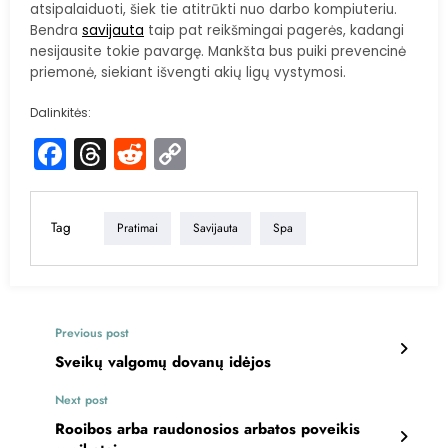
atsipalaiduoti, šiek tie atitrūkti nuo darbo kompiuteriu.
Bendra
savijauta
taip pat reikšmingai pagerės, kadangi
nesijausite tokie pavargę. Mankšta bus puiki prevencinė
priemonė, siekiant išvengti akių ligų vystymosi.
Dalinkitės:
Facebook
Threads
Reddit
Copy
Link
Tag
Pratimai
Savijauta
Spa
Previous post
Sveikų valgomų dovanų idėjos
Next post
Rooibos arba raudonosios arbatos poveikis