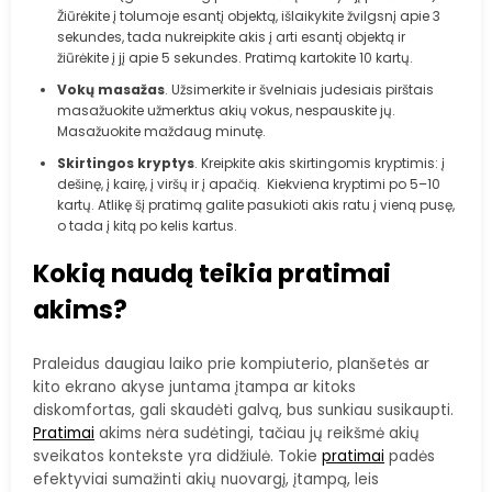
Žiūrėkite į tolumoje esantį objektą, išlaikykite žvilgsnį apie 3
sekundes, tada nukreipkite akis į arti esantį objektą ir
žiūrėkite į jį apie 5 sekundes. Pratimą kartokite 10 kartų.
Vokų masažas
. Užsimerkite ir švelniais judesiais pirštais
masažuokite užmerktus akių vokus, nespauskite jų.
Masažuokite maždaug minutę.
Skirtingos kryptys
. Kreipkite akis skirtingomis kryptimis: į
dešinę, į kairę, į viršų ir į apačią. Kiekviena kryptimi po 5–10
kartų. Atlikę šį pratimą galite pasukioti akis ratu į vieną pusę,
o tada į kitą po kelis kartus.
Kokią naudą teikia pratimai
akims?
Praleidus daugiau laiko prie kompiuterio, planšetės ar
kito ekrano akyse juntama įtampa ar kitoks
diskomfortas, gali skaudėti galvą, bus sunkiau susikaupti.
Pratimai
akims nėra sudėtingi, tačiau jų reikšmė akių
sveikatos kontekste yra didžiulė. Tokie
pratimai
padės
efektyviai sumažinti akių nuovargį, įtampą, leis