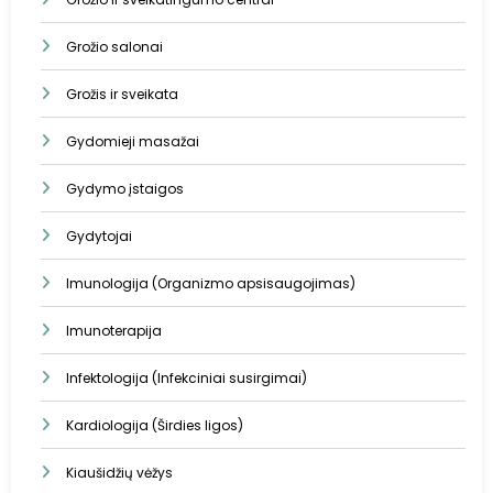
Grožio salonai
Grožis ir sveikata
Gydomieji masažai
Gydymo įstaigos
Gydytojai
Imunologija (Organizmo apsisaugojimas)
Imunoterapija
Infektologija (Infekciniai susirgimai)
Kardiologija (Širdies ligos)
Kiaušidžių vėžys