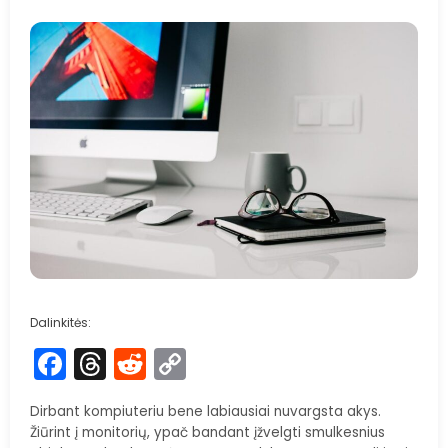
Dalinkitės:
Facebook
Threads
Reddit
Copy
Link
Dirbant kompiuteriu bene labiausiai nuvargsta akys.
Žiūrint į monitorių, ypač bandant įžvelgti smulkesnius