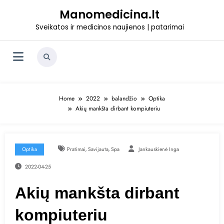
Skip
Manomedicina.lt
to
content
Sveikatos ir medicinos naujienos | patarimai
Home
2022
balandžio
Optika
Akių mankšta dirbant kompiuteriu
,
,
Optika
Pratimai
Savijauta
Spa
Jankauskienė Inga
2022-04-25
Akių mankšta dirbant
kompiuteriu