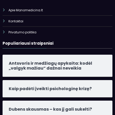
Apie Manomedicina.lt
Kontaktai
Privatumo politika
Populiariausi straipsniai
Antsvoris ir medžiagų apykaita: kodėl
„valgyk mažiau“ dažnai neveikia
Kaip padėti įveikti psichologinę krizę?
Dubens skausmas – kas jį gali sukelti?