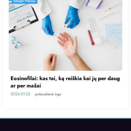
KRAUJO TYRIMAI
g
Kas yra trigliceridai?
2026-01-20
Jankauskienė Inga