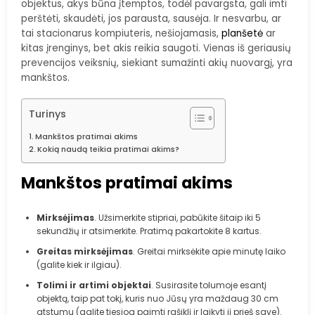
objektus, akys būna įtemptos, todėl pavargsta, gali imti
perštėti, skaudėti, jos parausta, sausėja. Ir nesvarbu, ar
tai stacionarus kompiuteris, nešiojamasis,
planšetė
ar
kitas įrenginys, bet akis reikia saugoti. Vienas iš geriausių
prevencijos veiksnių, siekiant sumažinti akių nuovargį, yra
mankštos.
Turinys
Mankštos pratimai akims
Kokią naudą teikia pratimai akims?
Mankštos pratimai akims
Mirksėjimas
. Užsimerkite stipriai, pabūkite šitaip iki 5
sekundžių ir atsimerkite. Pratimą pakartokite 8 kartus.
Greitas mirksėjimas
. Greitai mirksėkite apie minutę laiko
(galite kiek ir ilgiau).
Tolimi ir artimi objektai
. Susirasite tolumoje esantį
objektą, taip pat tokį, kuris nuo Jūsų yra maždaug 30 cm
atstumu (galite tiesiog paimti rašiklį ir laikyti jį prieš save).