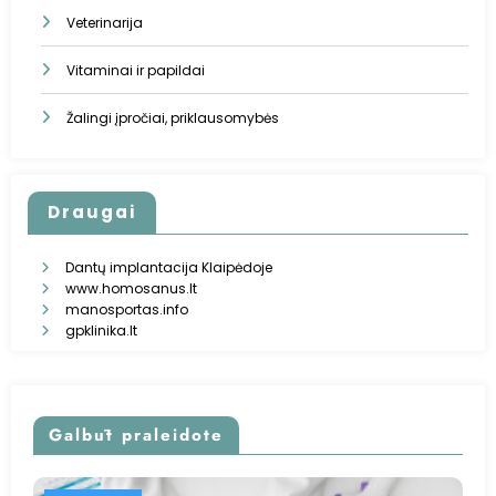
Veterinarija
Vitaminai ir papildai
Žalingi įpročiai, priklausomybės
Draugai
Dantų implantacija Klaipėdoje
www.homosanus.lt
manosportas.info
gpklinika.lt
Galbūt praleidote