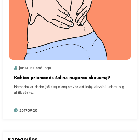
Jankauskienė Inga
Kokios priemonės šalina nugaros skausmą?
Nesvarbu ar darbe jūs visą dieną stovite ant kojų, aktyviai judate, o g
al tik sėdite…
2017-09-20
Kategorijos