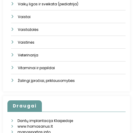
Vaikų ligos ir sveikata (pediatrija)
Vaistai
Vaistažolės
Vaistinės
Veterinarija
Vitaminai ir papildai
Žalingi įpročiai, priklausomybės
Draugai
Dantų implantacija Klaipėdoje
www.homosanus.lt
manosportas.info