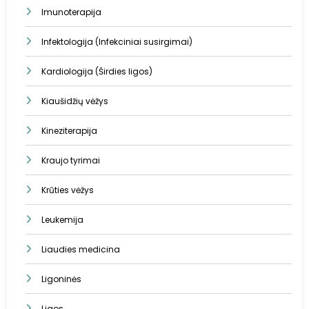
Imunoterapija
Infektologija (Infekciniai susirgimai)
Kardiologija (Širdies ligos)
Kiaušidžių vėžys
Kineziterapija
Kraujo tyrimai
Krūties vėžys
Leukemija
Liaudies medicina
Ligoninės
Ligos