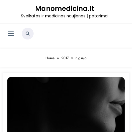
Skip
Manomedicina.lt
to
content
Sveikatos ir medicinos naujienos | patarimai
Home
2017
rugsėjo