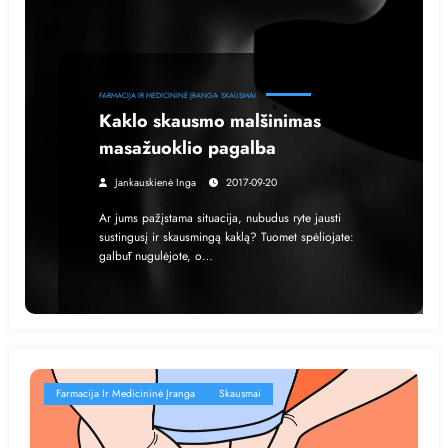
FARMACIJA IR MEDICININĖ ĮRANGA
SKAUSMAI
Kaklo skausmo malšinimas
masažuoklio pagalba
Jankauskienė Inga
2017-09-20
Ar jums pažįstama situacija, nubudus ryte jausti
sustingusį ir skausmingą kaklą? Tuomet spėliojate:
galbūt nugulėjote, o…
Farmacija Ir Medicininė Įranga
Skausmai