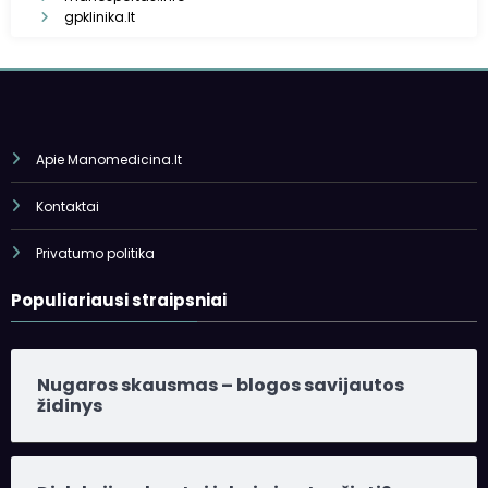
gpklinika.lt
Apie Manomedicina.lt
Kontaktai
Privatumo politika
Populiariausi straipsniai
Nugaros skausmas – blogos savijautos
židinys