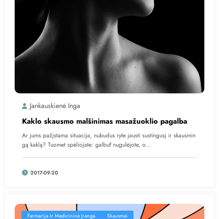
Jankauskienė Inga
Kaklo skausmo malšinimas masažuoklio pagalba
Ar jums pažįstama situacija, nubudus ryte jausti sustingusį ir skausmin
gą kaklą? Tuomet spėliojate: galbūt nugulėjote, o…
2017-09-20
Farmacija Ir Medicininė Įranga
Skausmai