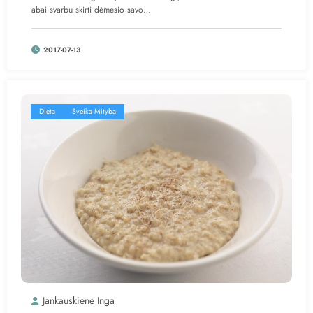
abai svarbu skirti dėmesio savo…
2017-07-13
Dieta
Sveika Mityba
Jankauskienė Inga