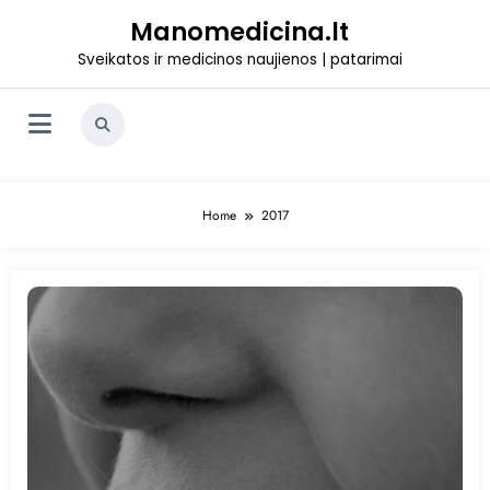
Skip
Manomedicina.lt
to
content
Sveikatos ir medicinos naujienos | patarimai
Home
2017