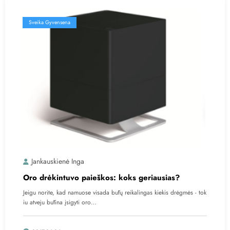
Sveika Gyvensena
Jankauskienė Inga
Oro drėkintuvo paieškos: koks geriausias?
Jeigu norite, kad namuose visada būtų reikalingas kiekis drėgmės - tok
iu atveju būtina įsigyti oro…