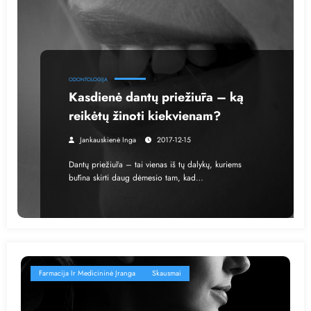
ODONTOLOGIJA
Kasdienė dantų priežiūra – ką
reikėtų žinoti kiekvienam?
Jankauskienė Inga
2017-12-15
Dantų priežiūra – tai vienas iš tų dalykų, kuriems
būtina skirti daug dėmesio tam, kad…
Farmacija Ir Medicininė Įranga
Skausmai