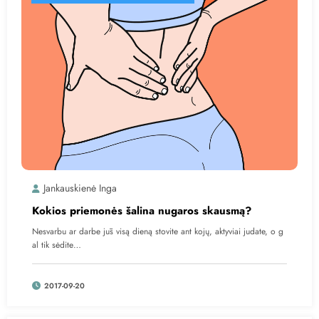
Jankauskienė Inga
Kokios priemonės šalina nugaros skausmą?
Nesvarbu ar darbe jūs visą dieną stovite ant kojų, aktyviai judate, o g
al tik sėdite…
2017-09-20