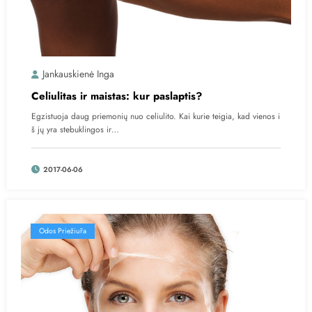
Jankauskienė Inga
Celiulitas ir maistas: kur paslaptis?
Egzistuoja daug priemonių nuo celiulito. Kai kurie teigia, kad vienos i
š jų yra stebuklingos ir…
2017-06-06
Odos Priežiūra