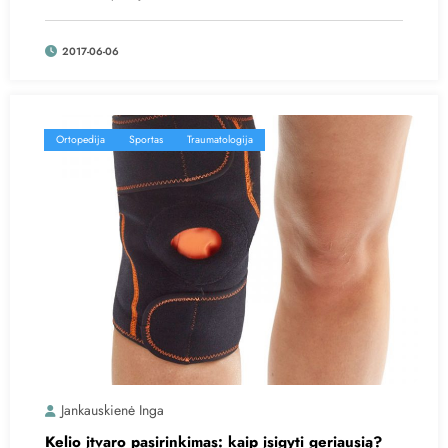
2017-06-06
Ortopedija
Sportas
Traumatologija
Jankauskienė Inga
Kelio įtvaro pasirinkimas: kaip įsigyti geriausią?