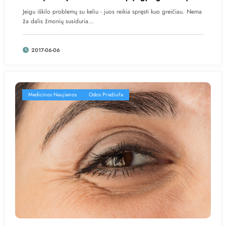
Jeigu iškilo problemų su keliu - juos reikia spręsti kuo greičiau. Nema
ža dalis žmonių susiduria…
2017-06-06
Medicinos Naujienos
Odos Priežiūra