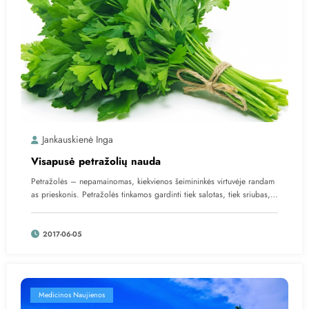
Jankauskienė Inga
Visapusė petražolių nauda
Petražolės – nepamainomas, kiekvienos šeimininkės virtuvėje randam
as prieskonis. Petražolės tinkamos gardinti tiek salotas, tiek sriubas,…
2017-06-05
Medicinos Naujienos