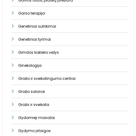
Galvos odos, plaukų priežiūra
Garso terapija
Genetiniai sutrikimai
Genetiniai tyrimai
Gimdos kaklelio vėžys
Ginekologija
Grožio ir sveikatingumo centrai
Grožio salonai
Grožis ir sveikata
Gydomieji masažai
Gydymo įstaigos