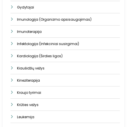
Gydytojai
Imunologija (Organizmo apsisaugojimas)
Imunoterapija
Infektologija (Infekciniai susirgimai)
Kardiologija (Širdies ligos)
Kiaušidžių vėžys
Kineziterapija
Kraujo tyrimai
Krūties vėžys
Leukemija