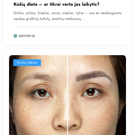
Košių dieta – ar tikrai verta jos laikytis?
Grikiai, avižos, kviečiai, soros, miežiai, ryžiai – visa tai nesibaigiantis
sąrašas grūdinių kultūrų, esančių sveikiausių…
2017-07-12
Grožio Salonai