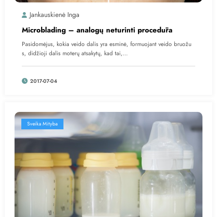
Jankauskienė Inga
Microblading – analogų neturinti procedūra
Pasidomėjus, kokia veido dalis yra esminė, formuojant veido bruožu
s, didžioji dalis moterų atsakytų, kad tai,…
2017-07-04
Sveika Mityba