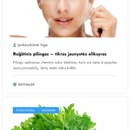
Jankauskienė Inga
Rūgštinis pilingas – tikras jaunystės eliksyras
Pilingu vadinamas cheminis odos šveitimas, kuris yra viena iš populiar
iausių procedūrų, skirtų veido odos būklei…
2017-06-05
Sveika Mityba
Vaistažolės