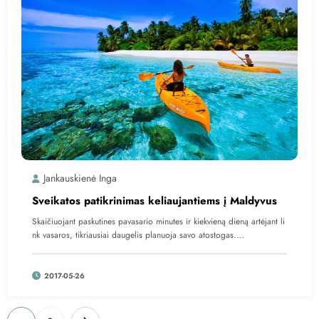
Jankauskienė Inga
Sveikatos patikrinimas keliaujantiems į Maldyvus
Skaičiuojant paskutines pavasario minutes ir kiekvieną dieną artėjant li
nk vasaros, tikriausiai daugelis planuoja savo atostogas.…
2017-05-26
Įrašų