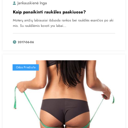
Jankauskienė Inga
Kaip panaikinti raukšles paakiuose?
Moterų amžių labiausiai išduoda rankos bei raukšlės esančios po aki
mis. Su raukšlėmis kovoti yra labai…
2017-06-06
Odos Priežiūra