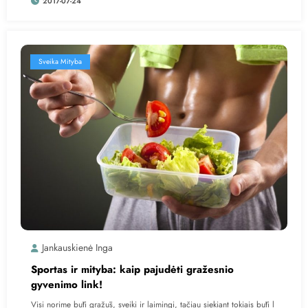
2017-07-24
Sveika Mityba
Jankauskienė Inga
Sportas ir mityba: kaip pajudėti gražesnio
gyvenimo link!
Visi norime būti gražūs, sveiki ir laimingi, tačiau siekiant tokiais būti l