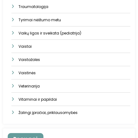
Traumatologija
Tyrimai nėštumo metu
Vaikų ligos ir sveikata (pediatrija)
Vaistai
Vaistažolės
Vaistinės
Veterinarija
Vitaminai ir papildai
Žalingi įpročiai, priklausomybės