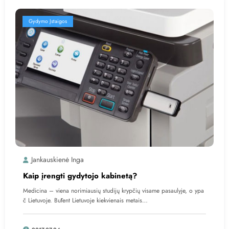
Gydymo Įstaigos
Jankauskienė Inga
Kaip įrengti gydytojo kabinetą?
Medicina – viena norimiausių studijų krypčių visame pasaulyje, o ypa
č Lietuvoje. Būtent Lietuvoje kiekvienais metais…