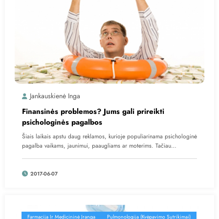
Jankauskienė Inga
Finansinės problemos? Jums gali prireikti
psichologinės pagalbos
Šiais laikais apstu daug reklamos, kurioje populiarinama psichologinė
pagalba vaikams, jaunimui, paaugliams ar moterims. Tačiau…
2017-06-07
Farmacija Ir Medicininė Įranga
Pulmonologija (kvėpavimo Sutrikimai)