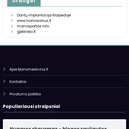
Draugai
Dantų implantacija Klaipėdoje
www.homosanus.lt
manosportas.info
gpklinika.lt
Apie Manomedicina.lt
Kontaktai
Privatumo politika
Populiariausi straipsniai
Nugaros skausmas – blogos savijautos