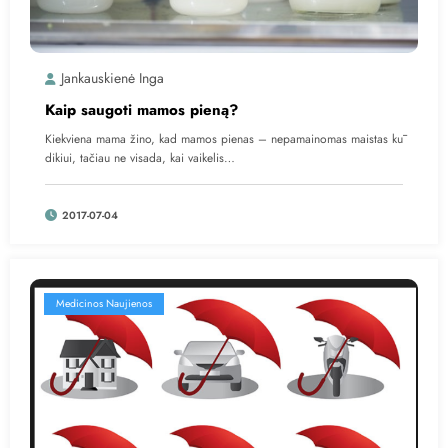
Jankauskienė Inga
Kaip saugoti mamos pieną?
Kiekviena mama žino, kad mamos pienas – nepamainomas maistas kū
dikiui, tačiau ne visada, kai vaikelis…
2017-07-04
Medicinos Naujienos