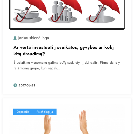
Jankauskienė Inga
Ar verta investuoti į sveikatos, gyvybės ar kokį
kitą draudimą?
Šiuolaikinę visuomenę galima būtų suskirstyti į dvi dalis. Pirma dalis y
ra žmonių grupė, kuri negali…
2017-06-21
Depresija
Psichologija