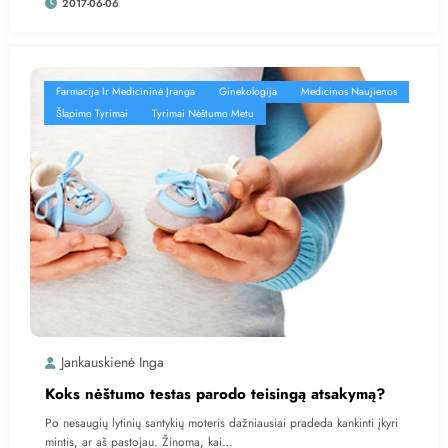
2017-06-06
Farmacija Ir Medicininė Įranga
Ginekologija
Medicinos Naujienos
Šlapimo Tyrimai
Tyrimai Nėštumo Metu
Jankauskienė Inga
Koks nėštumo testas parodo teisingą atsakymą?
Po nesaugių lytinių santykių moteris dažniausiai pradeda kankinti įkyri
mintis, ar aš pastojau. Žinoma, kai…