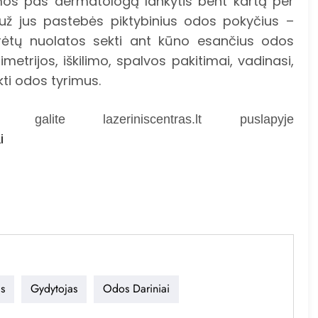
os pas dermatologą lankytis bent kartą per
 už jus pastebės piktybinius odos pokyčius –
ėtų nuolatos sekti ant kūno esančius odos
trijos, iškilimo, spalvos pakitimai, vadinasi,
kti odos tyrimus.
lite lazeriniscentras.lt puslapyje
i
s
Gydytojas
Odos Dariniai