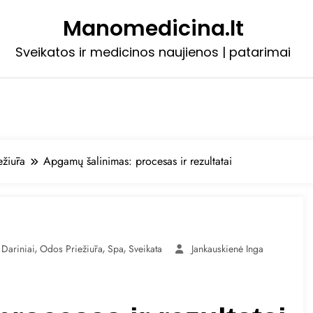
Manomedicina.lt
Sveikatos ir medicinos naujienos | patarimai
ežiūra
Apgamų šalinimas: procesas ir rezultatai
,
,
,
Dariniai
Odos Priežiūra
Spa
Sveikata
Jankauskienė Inga