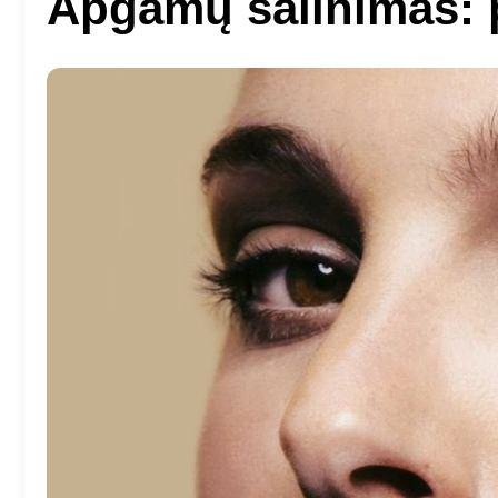
Apgamų šalinimas: p