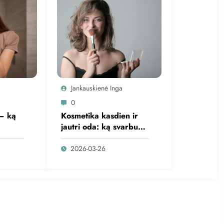
Jankauskienė Inga
0
– ką
Kosmetika kasdien ir
jautri oda: ką svarbu
žinoti?
2026-03-26