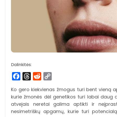
Dalinkitės:
Facebook
Threads
Reddit
Copy
Link
Ko gero kiekvienas žmogus turi bent vieną a
kurie žmonės dėl genetikos turi labai daug a
atvejais neretai galima aptikti ir neįpras
nesimetriškų apgamų, kurie turi potencialą 