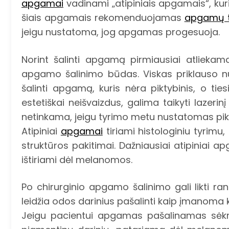
apgamai
vadinami „atipiniais apgamais“, kurių
šiais apgamais rekomenduojamas
apgamų t
jeigu nustatoma, jog apgamas progesuoja.
Norint šalinti apgamą pirmiausiai atlieka
apgamo šalinimo būdas. Viskas priklauso n
šalinti apgamą, kuris nėra piktybinis, o tie
estetiškai neišvaizdus, galima taikyti lazer
netinkama, jeigu tyrimo metu nustatomas pik
Atipiniai
apgamai
tiriami histologiniu tyrimu,
struktūros pakitimai. Dažniausiai atipiniai a
ištiriami dėl melanomos.
Po chirurginio apgamo šalinimo gali likti ra
leidžia odos darinius pašalinti kaip įmanoma 
Jeigu pacientui apgamas pašalinamas sėkmi