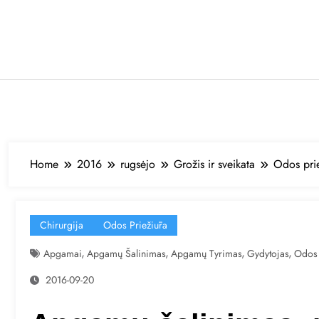
Skip
to
content
Home
2016
rugsėjo
Grožis ir sveikata
Odos pri
Chirurgija
Odos Priežiūra
,
,
,
,
Apgamai
Apgamų Šalinimas
Apgamų Tyrimas
Gydytojas
Odos 
2016-09-20