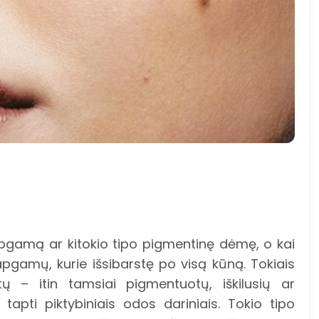
pgamą ar kitokio tipo pigmentinę dėmę, o kai
pgamų, kurie išsibarstę po visą kūną. Tokiais
tų – itin tamsiai pigmentuotų, iškilusių ar
tapti piktybiniais odos dariniais. Tokio tipo