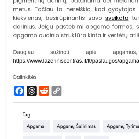
pigmentinų darinių, patariama dėl melanom
metus. Tačiau tai nereiškia, kad gydytojas
kiekvienas, besirūpinantis savo
sveikata
tur
darinius. Jeigu pastebimi apgamo formos, sime
apgamo audinio struktūra kinta ir vertėtų atli
Daugiau sužinoti apie apgamus, ga
https://www.lazeriniscentras.lt/lt/paslaugos/apgama
Dalinkitės:
Facebook
Threads
Reddit
Copy
Link
Tag
Apgamai
Apgamų Šalinimas
Apgamų Tyrima