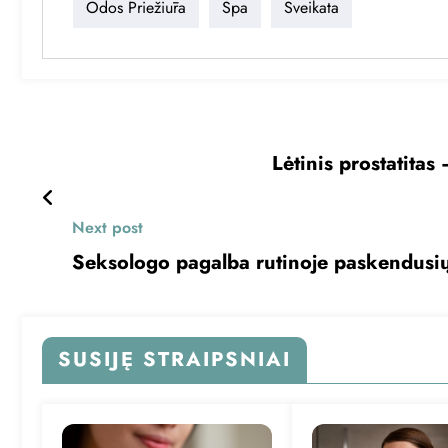
Odos Priežiūra
Spa
Sveikata
Lėtinis prostatitas 
Next post
Seksologo pagalba rutinoje paskendusių
SUSIJĘ STRAIPSNIAI