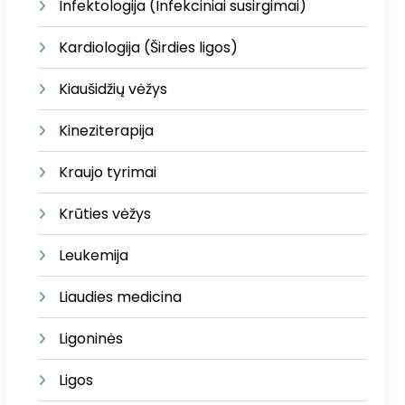
Infektologija (Infekciniai susirgimai)
Kardiologija (Širdies ligos)
Kiaušidžių vėžys
Kineziterapija
Kraujo tyrimai
Krūties vėžys
Leukemija
Liaudies medicina
Ligoninės
Ligos