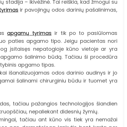
 stadija – ikivėžinė. Tai reiškia, kad žmogui su
yrimas
ir pavojingų odos darinių pašalinimas,
mas
apgamų tyrimas
ir tik po to pasiūlomas
uo paties apgamo tipo. Jeigu pacientas nori
siog įsitaisęs nepatogioje kūno vietoje ar yra
inį apgamo šalinimo būdą. Tačiau ši procedūra
tybinis apgamo tipas.
 kai išanalizuojamas odos darinio audinys ir jo
pgamai šalinami chirurginiu būdu ir tuomet yra
ndas, tačiau pažangios technologijos šiandien
kruopščiau, nepaliekant didesnių žymių.
ngai, tačiau ant kūno vis tiek yra nemažai