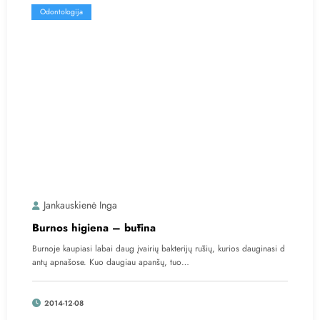
Odontologija
Jankauskienė Inga
Burnos higiena – būtina
Burnoje kaupiasi labai daug įvairių bakterijų rūšių, kurios dauginasi d
antų apnašose. Kuo daugiau apanšų, tuo…
2014-12-08