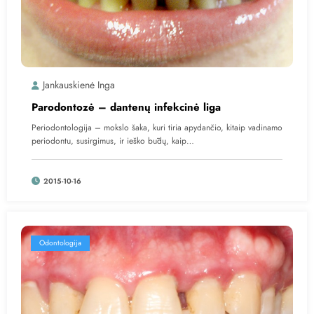
Jankauskienė Inga
Parodontozė – dantenų infekcinė liga
Periodontologija – mokslo šaka, kuri tiria apydančio, kitaip vadinamo
periodontu, susirgimus, ir ieško būdų, kaip…
2015-10-16
Odontologija