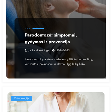
LIGOS
Parodontozė: simptomai,
gydymas ir prevencija
Jankauskienė Inga
2026-06-25
Parodontozė yra viena dažniausių lėtinių burnos ligų,
kuri vystosi palaipsniui ir dažnai ilgą laiką lieka…
Odontologija