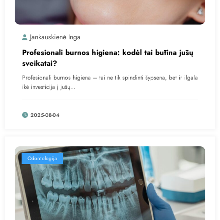
Jankauskienė Inga
Profesionali burnos higiena: kodėl tai būtina jūsų
sveikatai?
Profesionali burnos higiena – tai ne tik spindinti šypsena, bet ir ilgala
ikė investicija į jūsų…
2025-08-04
Odontologija