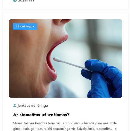
2025-11-28
Odontologija
Jankauskienė Inga
Ar stomatitas užkrečiamas?
Stomatitas yra bendras terminas, apibūdinantis burnos gleivinės užde
gimą, kuris gali pasireikšti skausmingomis žaizdelėmis, paraudimu, p