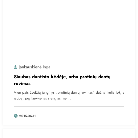
Jankauskienė Inga
Siaubas dantisto kėdėje, arba protinių dantų
rovimas
Vien pats žodžių junginys „protinių dantų rovimas“ dažnai kelia tokį s
iaubą, jog kiekvienas stengiasi net…
2015-06-11