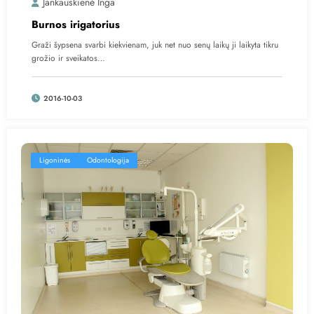
Jankauskienė Inga
Burnos irigatorius
Graži šypsena svarbi kiekvienam, juk net nuo senų laikų ji laikyta tikru
grožio ir sveikatos…
2016-10-03
Ligoninės
Odontologija