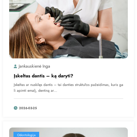
Jankauskienė Inga
Įskeltas dantis – ką daryti?
Įskeltas ar nuskilęs dantis – tai danties struktūros pažeidimas, kuris ga
li apimti emalį, dentiną ar…
2026-03-25
Odontologija