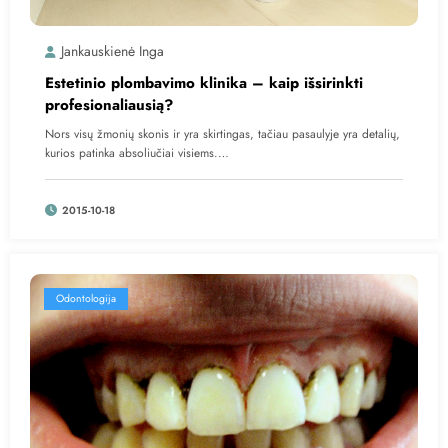
Jankauskienė Inga
Estetinio plombavimo klinika – kaip išsirinkti
profesionaliausią?
Nors visų žmonių skonis ir yra skirtingas, tačiau pasaulyje yra detalių,
kurios patinka absoliučiai visiems.…
2015-10-18
Odontologija