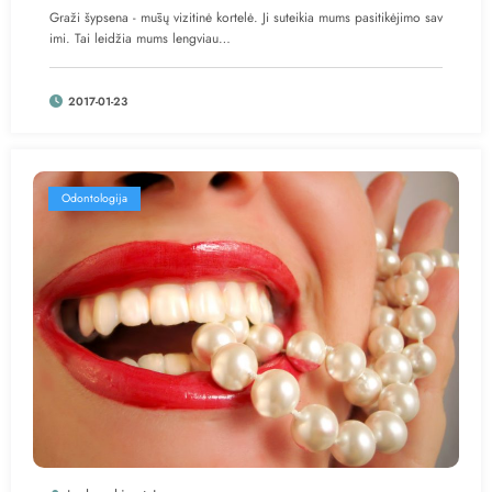
Graži šypsena - mūsų vizitinė kortelė. Ji suteikia mums pasitikėjimo sav
imi. Tai leidžia mums lengviau…
2017-01-23
Odontologija