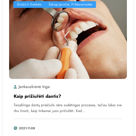
Grožis Ir Sveikata
Žalingi Įpročiai, Priklausomybės
Jankauskienė Inga
Kaip prižiūrėti dantis?
Taisyklinga dantų priežiūra nėra sudėtingas procesas, tačiau labai sva
rbu žinoti, kaip tinkamai juos prižiūrėti. Kad…
2021-11-08