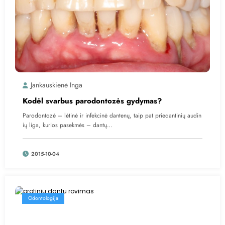
Jankauskienė Inga
Kodėl svarbus parodontozės gydymas?
Parodontozė – lėtinė ir infekcinė dantenų, taip pat priedantinių audin
ių liga, kurios pasekmės – dantų…
2015-10-04
Odontologija