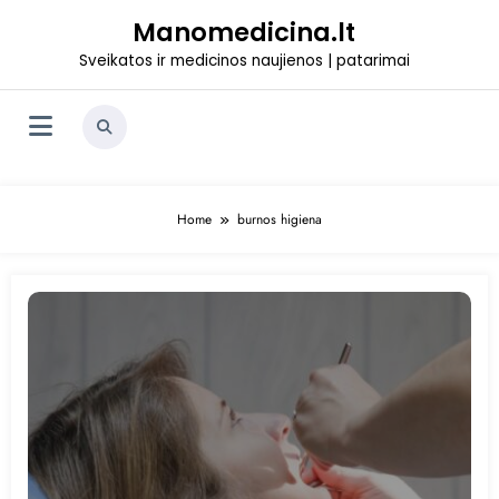
Skip
Manomedicina.lt
to
content
Sveikatos ir medicinos naujienos | patarimai
Home
burnos higiena