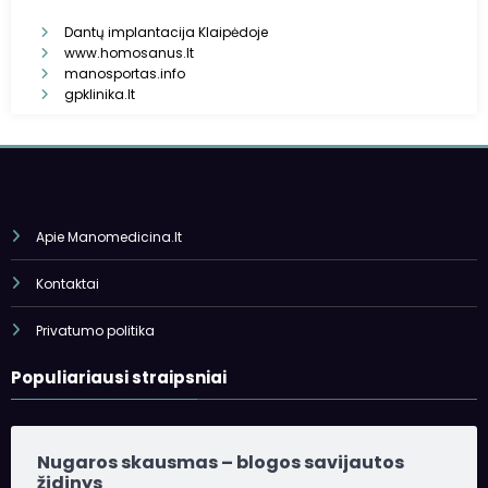
Dantų implantacija Klaipėdoje
www.homosanus.lt
manosportas.info
gpklinika.lt
Apie Manomedicina.lt
Kontaktai
Privatumo politika
Populiariausi straipsniai
Nugaros skausmas – blogos savijautos
židinys