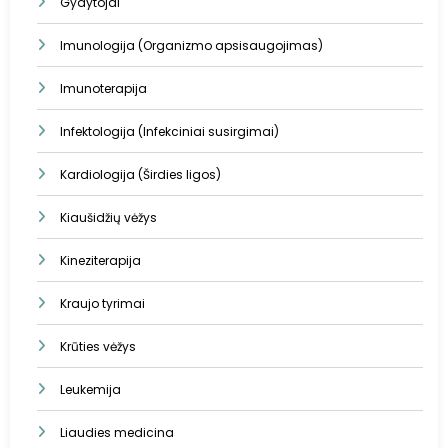
Gydytojai
Imunologija (Organizmo apsisaugojimas)
Imunoterapija
Infektologija (Infekciniai susirgimai)
Kardiologija (Širdies ligos)
Kiaušidžių vėžys
Kineziterapija
Kraujo tyrimai
Krūties vėžys
Leukemija
Liaudies medicina