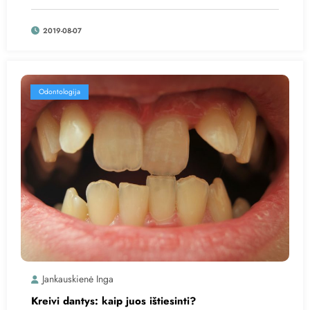
2019-08-07
Odontologija
Jankauskienė Inga
Kreivi dantys: kaip juos ištiesinti?