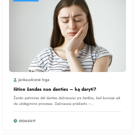
Jankauskienė Inga
Ištino žandas nuo danties – ką daryti?
Žando patinimas dėl danties dažniausiai yra ženklas, kad burnoje vyk
sta uždegiminis procesas. Dažniausia priežastis –…
2026-03-17