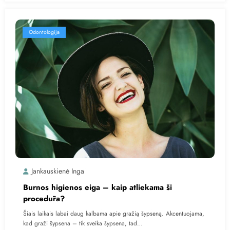
Odontologija
Jankauskienė Inga
Burnos higienos eiga – kaip atliekama ši
procedūra?
Šiais laikais labai daug kalbama apie gražią šypseną. Akcentuojama,
kad graži šypsena – tik sveika šypsena, tad…