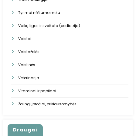
Tyrimai nėštumo metu
Vaikų ligos ir sveikata (pediatrija)
Vaistai
Vaistažolės
Vaistinės
Veterinarija
Vitaminai ir papildai
Žalingi įpročiai, priklausomybės
Draugai