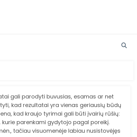
ultatai gali parodyti buvusias, esamas ar net
ti, kad rezultatai yra vienas geriausių būdų
, kad kraujo tyrimai gali būti įvairių rūšių:
, kurie parenkami gydytojo pagal poreikį.
mėn., tačiau visuomenėje labiau nusistovėjęs