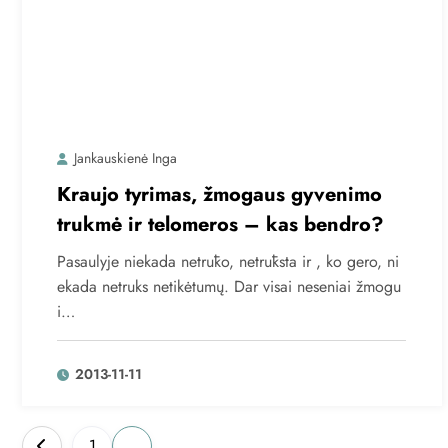
Jankauskienė Inga
Kraujo tyrimas, žmogaus gyvenimo
trukmė ir telomeros – kas bendro?
Pasaulyje niekada netrūko, netrūksta ir , ko gero, ni
ekada netruks netikėtumų. Dar visai neseniai žmogu
i…
2013-11-11
Įrašų
1
2