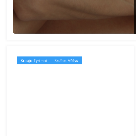
Kraujo Tyrimai
Krūties Vėžys