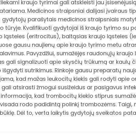
iekami kraujo tyrimai gali atskleisti jau įsisenėjusią
atariama. Medicinos straipsniai dalijasi įvairaus t
gydytojų parašytais medicinos straipsniais matyti,
o tūryje. Kvalifikuoti gydytojai iš kraujo tyrimo su 
ąsteles (eritrocitus), baltąsias kraujo ląsteles (l
uose gausu naujienų apie kraujo tyrimo metu atras 
lavimus. Pavyzdžiui, sumažėjęs raudonųjų kraujo lą
s gali signalizuoti apie skysčių trūkumą ar kaulų č
 išgydyti sutrikimus. Rinkoje gausu preparatų naujo
pėjama, kad mažas leukocitų kiekis gali rodyti api
e gali atsirasti žmogui susižeidus ar pasigavus infe
informacija, kad trombocitų kiekio stiprus sumaž
visada rodo padidintą polinkį trombozėms. Taigi, n
lę. Dėl to, verta laikytis gydytojų sveikatos pata