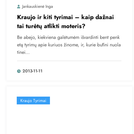
Jankauskienė Inga
Kraujo ir kiti tyrimai – kaip dažnai
tai turėtų atlikti moteris?
Be abejo, kiekviena galėtumėm išvardinti bent penk
etą tyrimų apie kuriuos žinome, ir, kurie būtini nuola
tinei…
2013-11-11
Kraujo Tyrimai