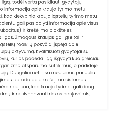
 ligą, todėl verta pasikliauti gydytojų
ipo informacija apie kraujo tyrimo metu
 kad kiekybinio kraujo ląstelių tyrimo metu
pacientu gali pasidalyti informacija apie visus
eukocitus) ir krešėjimo plokšteles
ligas. Žmogaus kraujas gali greitai ir
stelių rodiklių pokyčiai įspėja apie
iulpų aktyvumą. Kvalifikuoti gydytojai su
vių, kurios padeda ligą išgydyti kuo greičiau
e organizmo atsparumo sutrikimus, o padidėję
kciją. Daugeliui net ir su medicinos pasauliu
ėjimas parodo apie krešėjimo sistemos
ėra naujiena, kad kraujo tyrimai gali daug
rimų ir nesivadovauti rinkos naujovėmis,