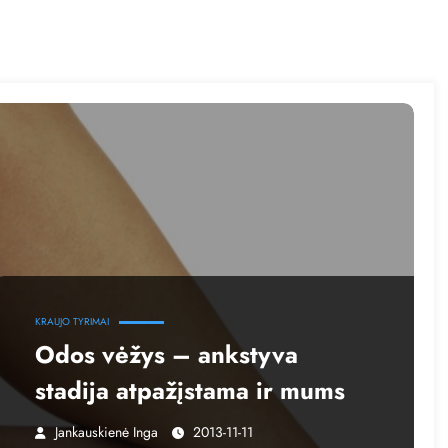
KRAUJO TYRIMAI
Odos vėžys – ankstyva
stadija atpažįstama ir mums
Jankauskienė Inga
2013-11-11