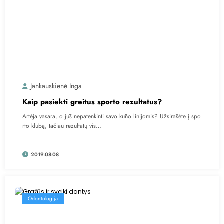
Jankauskienė Inga
Kaip pasiekti greitus sporto rezultatus?
Artėja vasara, o jūs nepatenkinti savo kūno linijomis? Užsirašėte į spo
rto klubą, tačiau rezultatų vis…
2019-08-08
Odontologija