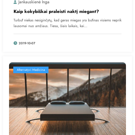
Jankauskienė Inga
Kaip kokybiškai praleisti naktį miegant?
Turbūt niekas nesiginčytų, kad geras miegas yra būtinas visiems neprik
lausomai nuo amžiaus. Tiesa, šiais laikais, kai…
2019-10-07
Alternatyvi Medicina