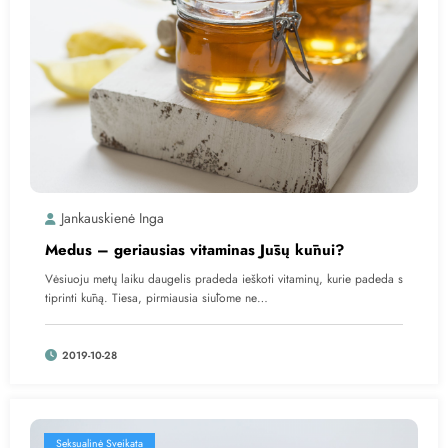
Jankauskienė Inga
Medus – geriausias vitaminas Jūsų kūnui?
Vėsiuoju metų laiku daugelis pradeda ieškoti vitaminų, kurie padeda s
tiprinti kūną. Tiesa, pirmiausia siūlome ne…
2019-10-28
Seksualinė Sveikata