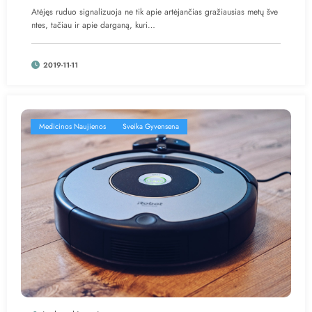
Atėjęs ruduo signalizuoja ne tik apie artėjančias gražiausias metų šve
ntes, tačiau ir apie darganą, kuri…
2019-11-11
Medicinos Naujienos
Sveika Gyvensena