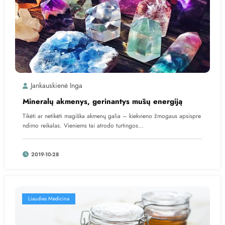
Jankauskienė Inga
Mineralų akmenys, gerinantys mūsų energiją
Tikėti ar netikėti magiška akmenų galia – kiekvieno žmogaus apsispre
ndimo reikalas. Vieniems tai atrodo turtingos…
2019-10-28
Liaudies Medicina