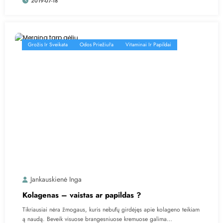
2019-07-18
Grožis Ir Sveikata
Odos Priežiūra
Vitaminai Ir Papildai
Jankauskienė Inga
Kolagenas – vaistas ar papildas ?
Tikriausiai nėra žmogaus, kuris nebūtų girdėjęs apie kolageno teikiam
ą naudą. Beveik visuose brangesniuose kremuose galima…