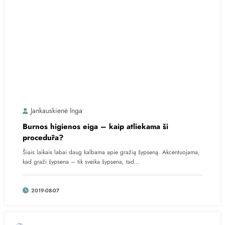
Jankauskienė Inga
Burnos higienos eiga – kaip atliekama ši
procedūra?
Šiais laikais labai daug kalbama apie gražią šypseną. Akcentuojama,
kad graži šypsena – tik sveika šypsena, tad…
2019-08-07