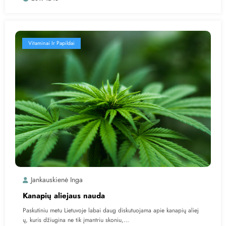
Vitaminai Ir Papildai
Jankauskienė Inga
Kanapių aliejaus nauda
Paskutiniu metu Lietuvoje labai daug diskutuojama apie kanapių aliej
ų, kuris džiugina ne tik įmantriu skoniu,…