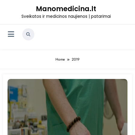
Skip
Manomedicina.lt
to
content
Sveikatos ir medicinos naujienos | patarimai
Home
2019