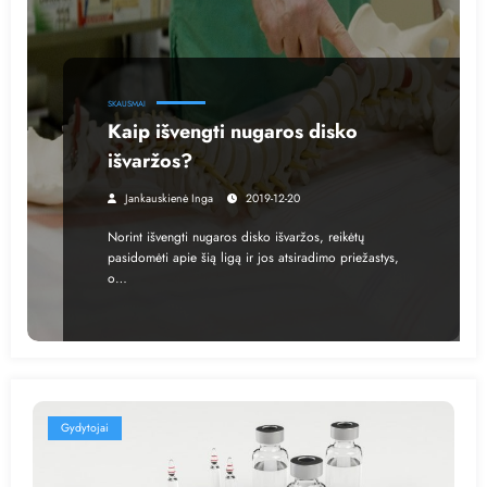
SKAUSMAI
Kaip išvengti nugaros disko
išvaržos?
Jankauskienė Inga
2019-12-20
Norint išvengti nugaros disko išvaržos, reikėtų
pasidomėti apie šią ligą ir jos atsiradimo priežastys,
o…
Gydytojai