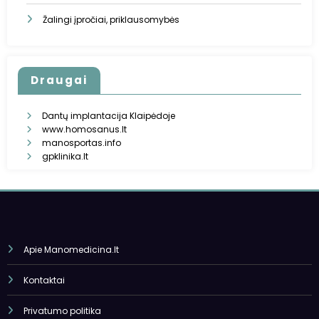
Žalingi įpročiai, priklausomybės
Draugai
Dantų implantacija Klaipėdoje
www.homosanus.lt
manosportas.info
gpklinika.lt
Apie Manomedicina.lt
Kontaktai
Privatumo politika