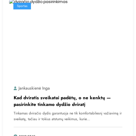
Sportas
Jankauskienė Inga
Kad dviratis sveikatai padėtų, o ne kenktų —
pasirinkite tinkamo dydžio dviratį
Tinkamas dviračio dydis garantuoja ne tik komfortabilesnį važiavimą ir
sveikatą, tačiau ir tokius atstumų veikimus, kurie…