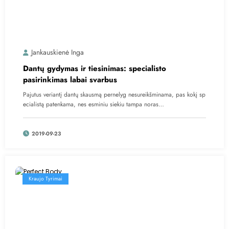
Jankauskienė Inga
Dantų gydymas ir tiesinimas: specialisto
pasirinkimas labai svarbus
Pajutus veriantį dantų skausmą pernelyg nesureikšminama, pas kokį sp
ecialistą patenkama, nes esminiu siekiu tampa noras…
2019-09-23
Kraujo Tyrimai