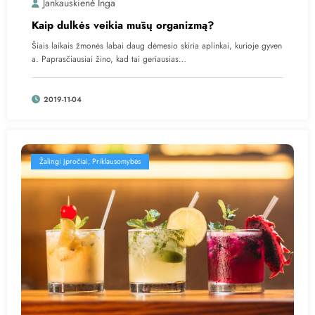
Jankauskienė Inga
Kaip dulkės veikia mūsų organizmą?
Šiais laikais žmonės labai daug dėmesio skiria aplinkai, kurioje gyven
a. Paprasčiausiai žino, kad tai geriausias…
2019-11-04
Žalingi Įpročiai, Priklausomybės