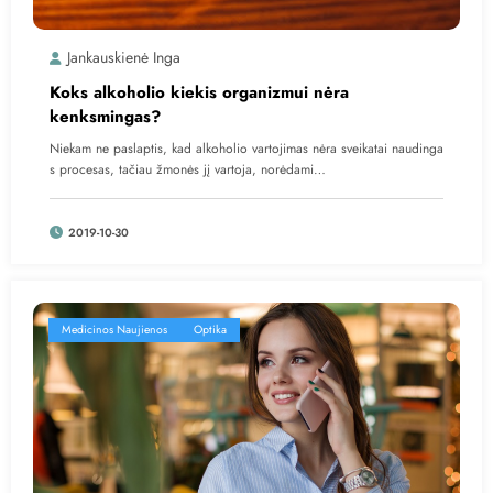
Jankauskienė Inga
Koks alkoholio kiekis organizmui nėra
kenksmingas?
Niekam ne paslaptis, kad alkoholio vartojimas nėra sveikatai naudinga
s procesas, tačiau žmonės jį vartoja, norėdami…
2019-10-30
Medicinos Naujienos
Optika