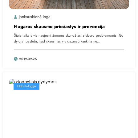
Jankauskienė Inga
Nugaros skausmo priežastys ir prevencija
Šiais laikais vis naujesni žmonės skundžiasi stuburo problemomis. Gy
dytojai pastebi, kad skausmas vis dažniau kankina ne…
2019-09-25
Odontologija