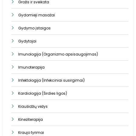
Grožis ir sveikata
Gydomieji masažai
Gydymo įstaigos
Gydytojai
Imunologija (Organizmo apsisaugojimas)
Imunoterapija
Infektologija (Infekciniai susirgimai)
Kardiologija (Širdies ligos)
Kiaušidžių vėžys
Kineziterapija
Kraujo tyrimai