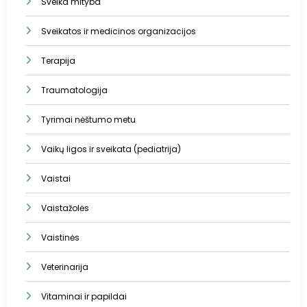
Sveika mityba
Sveikatos ir medicinos organizacijos
Terapija
Traumatologija
Tyrimai nėštumo metu
Vaikų ligos ir sveikata (pediatrija)
Vaistai
Vaistažolės
Vaistinės
Veterinarija
Vitaminai ir papildai