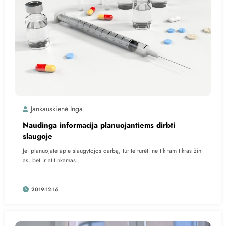
Jankauskienė Inga
Naudinga informacija planuojantiems dirbti
slaugoje
Jei planuojate apie slaugytojos darbą, turite turėti ne tik tam tikras žini
as, bet ir atitinkamas…
2019-12-16