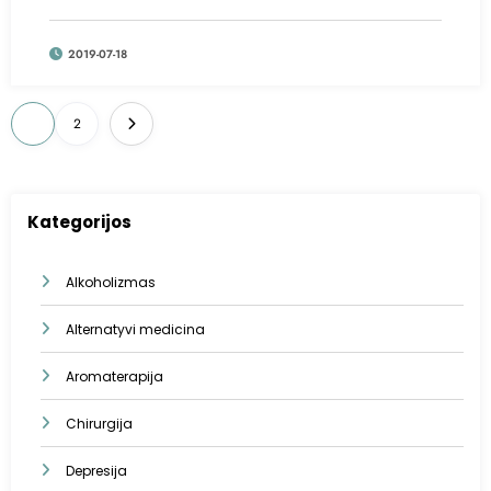
2019-07-18
Įrašų
1
2
puslapiavimas
Kategorijos
Alkoholizmas
Alternatyvi medicina
Aromaterapija
Chirurgija
Depresija