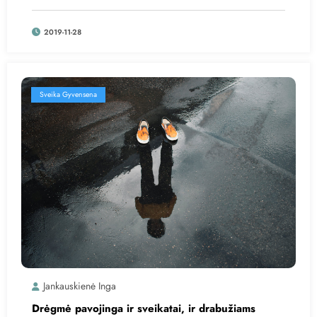
2019-11-28
Sveika Gyvensena
Jankauskienė Inga
Drėgmė pavojinga ir sveikatai, ir drabužiams