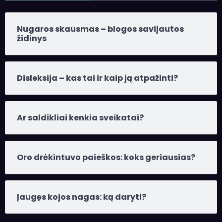
Nugaros skausmas – blogos savijautos
židinys
Disleksija – kas tai ir kaip ją atpažinti?
Ar saldikliai kenkia sveikatai?
Oro drėkintuvo paieškos: koks geriausias?
Įaugęs kojos nagas: ką daryti?