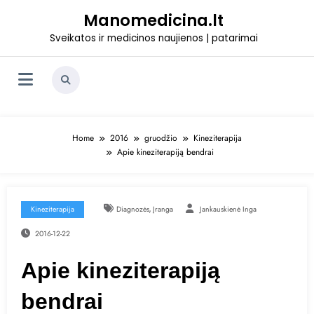
Skip
Manomedicina.lt
to
content
Sveikatos ir medicinos naujienos | patarimai
Home
2016
gruodžio
Kineziterapija
Apie kineziterapiją bendrai
,
Kineziterapija
Diagnozės
Įranga
Jankauskienė Inga
2016-12-22
Apie kineziterapiją
bendrai