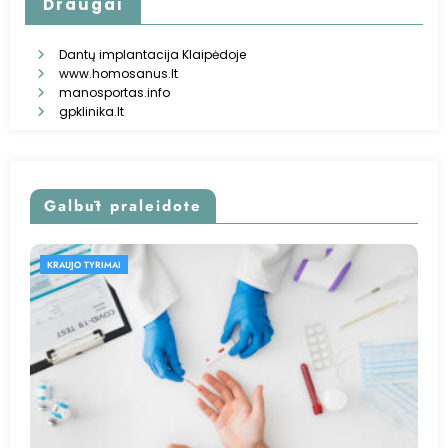
Draugai
Dantų implantacija Klaipėdoje
www.homosanus.lt
manosportas.info
gpklinika.lt
Galbūt praleidote
KRAUJO TYRIMAI