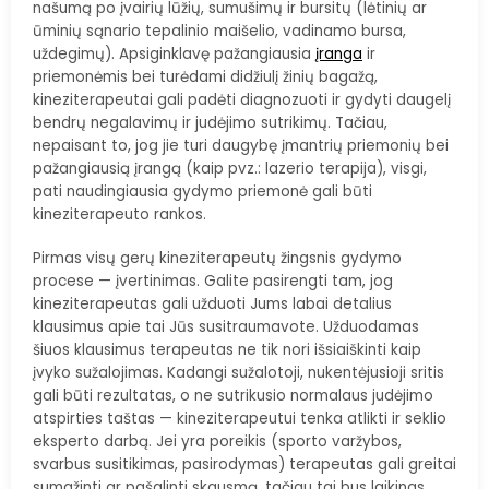
našumą po įvairių lūžių, sumušimų ir bursitų (lėtinių ar
ūminių sąnario tepalinio maišelio, vadinamo bursa,
uždegimų). Apsiginklavę pažangiausia
įranga
ir
priemonėmis bei turėdami didžiulį žinių bagažą,
kineziterapeutai gali padėti diagnozuoti ir gydyti daugelį
bendrų negalavimų ir judėjimo sutrikimų. Tačiau,
nepaisant to, jog jie turi daugybę įmantrių priemonių bei
pažangiausią įrangą (kaip pvz.: lazerio terapija), visgi,
pati naudingiausia gydymo priemonė gali būti
kineziterapeuto rankos.
Pirmas visų gerų kineziterapeutų žingsnis gydymo
procese — įvertinimas. Galite pasirengti tam, jog
kineziterapeutas gali užduoti Jums labai detalius
klausimus apie tai Jūs susitraumavote. Užduodamas
šiuos klausimus terapeutas ne tik nori išsiaiškinti kaip
įvyko sužalojimas. Kadangi sužalotoji, nukentėjusioji sritis
gali būti rezultatas, o ne sutrikusio normalaus judėjimo
atspirties taštas — kineziterapeutui tenka atlikti ir seklio
eksperto darbą. Jei yra poreikis (sporto varžybos,
svarbus susitikimas, pasirodymas) terapeutas gali greitai
sumažinti ar pašalinti skausmą, tačiau tai bus laikinas