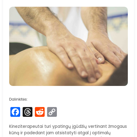
Dalinkitės:
Facebook
Threads
Reddit
Copy
Link
Kineziterapeutai turi ypatingų įgūdžių vertinant žmogaus
kūną ir padedant jam atsistatyti atgal į optimalų