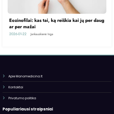
ug
Kas yra trigliceridai?
2026-01-20
Jankauskienė Inga
Apie Manomedicina.lt
Kontaktai
Privatumo politika
Populiariausi straipsniai