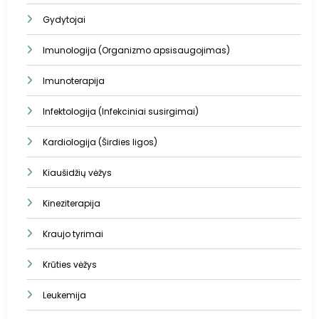
Gydytojai
Imunologija (Organizmo apsisaugojimas)
Imunoterapija
Infektologija (Infekciniai susirgimai)
Kardiologija (Širdies ligos)
Kiaušidžių vėžys
Kineziterapija
Kraujo tyrimai
Krūties vėžys
Leukemija