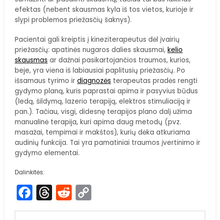
efektas (nebent skausmas kyla iš tos vietos, kurioje ir
slypi problemos priežasčių šaknys).
Pacientai gali kreiptis į kineziterapeutus dėl įvairių
priežasčių: apatinės nugaros dalies skausmai,
kelio
skausmas
ar dažnai pasikartojančios traumos, kurios,
beje, yra viena iš labiausiai paplitusių priežasčių. Po
išsamaus tyrimo ir
diagnozės
terapeutas pradės rengti
gydymo planą, kuris paprastai apima ir pasyvius būdus
(ledą, šildymą, lazerio terapiją, elektros stimuliaciją ir
pan.). Tačiau, visgi, didesnę terapijos plano dalį užima
manualinė terapija, kuri apima daug metodų (pvz.
masažai, tempimai ir makštos), kurių dėka atkuriama
audinių funkcija. Tai yra pamatiniai traumos įvertinimo ir
gydymo elementai.
Dalinkitės:
Facebook
Threads
Reddit
Copy
Link