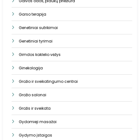
Galvos odos, plaukų priežiūra
Garso terapija
Genetiniai sutrikimai
Genetiniai tyrimai
Gimdos kaklelio vėžys
Ginekologija
Grožio ir sveikatingumo centrai
Grožio salonai
Grožis ir sveikata
Gydomieji masažai
Gydymo įstaigos