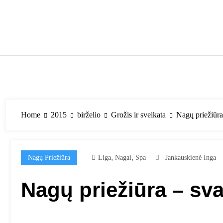
Skip
to
content
Home
2015
birželio
Grožis ir sveikata
Nagų priežiūra
,
,
Nagų Priežiūra
Liga
Nagai
Spa
Jankauskienė Inga
Nagų priežiūra – sv