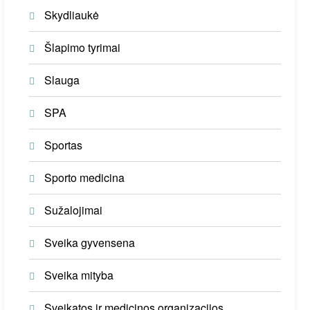
Skydliaukė
Šlapimo tyrimai
Slauga
SPA
Sportas
Sporto medicina
Sužalojimai
Sveika gyvensena
Sveika mityba
Sveikatos ir medicinos organizacijos