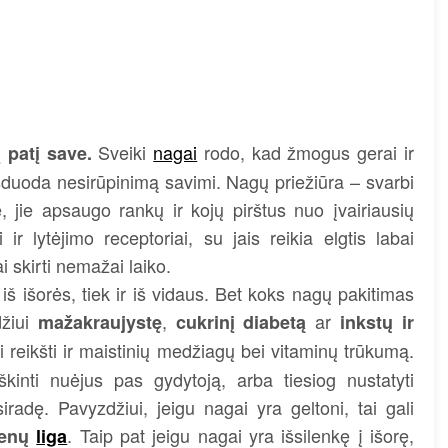
Sveiki
nagai
rodo, kad žmogus gerai ir
 patį save.
išduoda nesirūpinimą savimi. Nagų priežiūra – svarbi
jie apsaugo rankų ir kojų pirštus nuo įvairiausių
r lytėjimo receptoriai, su jais reikia elgtis labai
i skirti nemažai laiko.
k iš išorės, tiek ir iš vidaus. Bet koks nagų pakitimas
džiui
,
ar
mažakraujystę
cukrinį diabetą
inkstų ir
li reikšti ir maistinių medžiagų bei vitaminų trūkumą.
inti nuėjus pas gydytoją, arba tiesiog nustatyti
radę. Pavyzdžiui, jeigu nagai yra geltoni, tai gali
. Taip pat jeigu nagai yra išsilenkę į išorę,
penų
liga