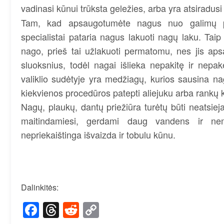
vadinasi kūnui trūksta geležies, arba yra atsiradus
Tam, kad apsaugotumėte nagus nuo galimų paž
specialistai pataria nagus lakuoti nagų laku. Tai
nago, prieš tai užlakuoti permatomu, nes jis ap
sluoksnius, todėl nagai išlieka nepakitę ir nepak
valiklio sudėtyje yra medžiagų, kurios sausina na
kiekvienos procedūros patepti aliejuku arba rankų
Nagų, plaukų, dantų priežiūra turėtų būti neatsie
maitindamiesi, gerdami daug vandens ir nemaž
nepriekaištinga išvaizda ir tobulu kūnu.
Dalinkitės:
Facebook
Threads
Reddit
Copy