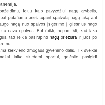
i
.
anemija
eidimų, tokių kaip pavyzdžiui nagų grybelis,
p pat patariama prieš tepant spalvotą nagų laką ant
saugo nagą nuo spalvos įsigėrimo į gilesnius nago
eitę savo spalvos. Bet reiktų nepamiršti, kad lako
gus, tad reikia pasirūpinti
nagų priežiūra
ir juos po
 kremu.
jama kiekvieno žmogaus gyvenimo dalis. Tik sveikai
ai laiko skirdami sportui, galėsite pasigirti