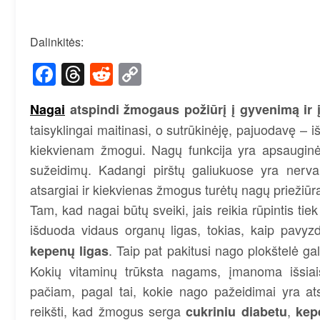
Dalinkitės:
Facebook
Threads
Reddit
Copy
Link
Nagai
atspindi žmogaus požiūrį į gyvenimą ir į
taisyklingai maitinasi, o sutrūkinėję, pajuodavę – 
kiekvienam žmogui. Nagų funkcija yra apsauginė, 
sužeidimų. Kadangi pirštų galiukuose yra nervai i
atsargiai ir kiekvienas žmogus turėtų nagų priežiūra
Tam, kad nagai būtų sveiki, jais reikia rūpintis tie
išduoda vidaus organų ligas, tokias, kaip pavyz
. Taip pat pakitusi nago plokštelė ga
kepenų ligas
Kokių vitaminų trūksta nagams, įmanoma išsiaišk
pačiam, pagal tai, kokie nago pažeidimai yra atsi
reikšti, kad žmogus serga
,
cukriniu diabetu
ke