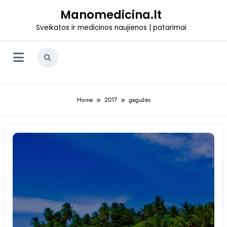
Skip
Manomedicina.lt
to
content
Sveikatos ir medicinos naujienos | patarimai
Home
2017
gegužės