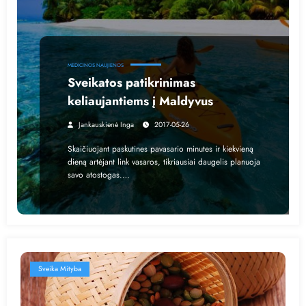
MEDICINOS NAUJIENOS
Sveikatos patikrinimas
keliaujantiems į Maldyvus
Jankauskienė Inga
2017-05-26
Skaičiuojant paskutines pavasario minutes ir kiekvieną
dieną artėjant link vasaros, tikriausiai daugelis planuoja
savo atostogas.…
Sveika Mityba