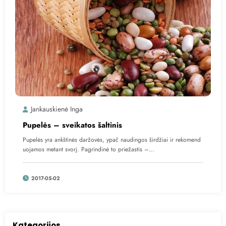
Jankauskienė Inga
Pupelės – sveikatos šaltinis
Pupelės yra ankštinės daržovės, ypač naudingos širdžiai ir rekomend
uojamos metant svorį. Pagrindinė to priežastis –…
2017-05-02
Kategorijos