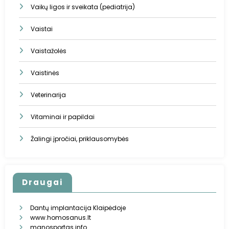
Vaikų ligos ir sveikata (pediatrija)
Vaistai
Vaistažolės
Vaistinės
Veterinarija
Vitaminai ir papildai
Žalingi įpročiai, priklausomybės
Draugai
Dantų implantacija Klaipėdoje
www.homosanus.lt
manosportas.info