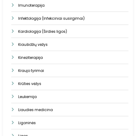
Imunoterapija
Infektologija (Infekciniai susirgimai)
Kardiologija (Širdies ligos)
Kiaušidžių vėžys
Kineziterapija
Kraujo tyrimai
Krūties vėžys
Leukemija
Liaudies medicina
Ligoninės
Ligos