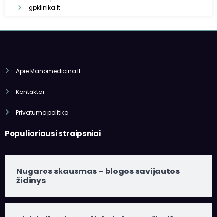
gpklinika.lt
Apie Manomedicina.lt
Kontaktai
Privatumo politika
Populiariausi straipsniai
Nugaros skausmas – blogos savijautos
židinys