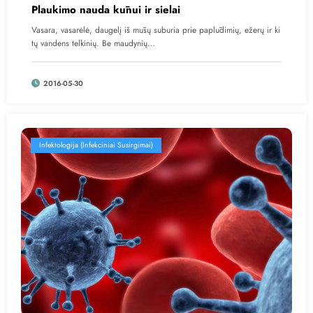
Plaukimo nauda kūnui ir sielai
Vasara, vasarėlė, daugelį iš mūsų suburia prie paplūdimių, ežerų ir ki
tų vandens telkinių. Be maudynių…
2016-05-30
Infektologija (Infekciniai Susirgimai)