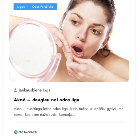
Ligos
Odos Priežiūra
Jankauskienė Inga
Aknė – daugiau nei odos liga
Aknė – sudėtinga lėtinė odos liga, kurią būtina kruopščiai gydyti. Ma
noma, kad aknė dažniausiai kamuoja…
2016-05-28