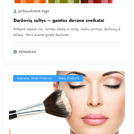
Jankauskienė Inga
Daržovių sultys – gamtos dovana sveikatai
Artėjant vasarai visi, turintys daržą ar sodą, laukia pirmojo daržovių d
erliaus. Nors esame įpratę daržoves…
2016-05-04
Makiažas, Veido Priežiūra
Odos Priežiūra