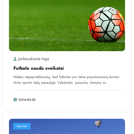
Jankauskienė Inga
Futbolo nauda sveikatai
Niekas nepaprieštarautų, kad futbolas yra viena populiariausių koman
dinio sporto šakų pasaulyje. Vykstantys pasaulio, žemyno ar…
2016-05-30
Sportas