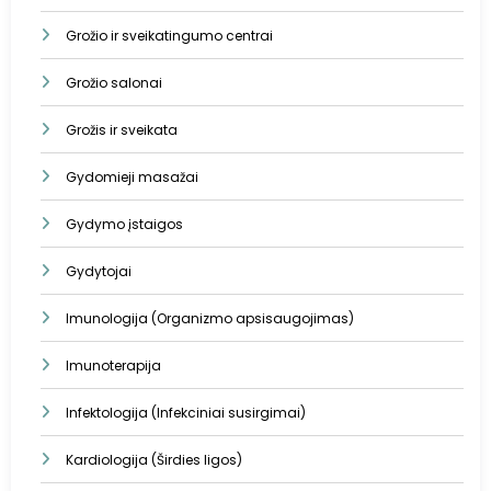
Grožio ir sveikatingumo centrai
Grožio salonai
Grožis ir sveikata
Gydomieji masažai
Gydymo įstaigos
Gydytojai
Imunologija (Organizmo apsisaugojimas)
Imunoterapija
Infektologija (Infekciniai susirgimai)
Kardiologija (Širdies ligos)