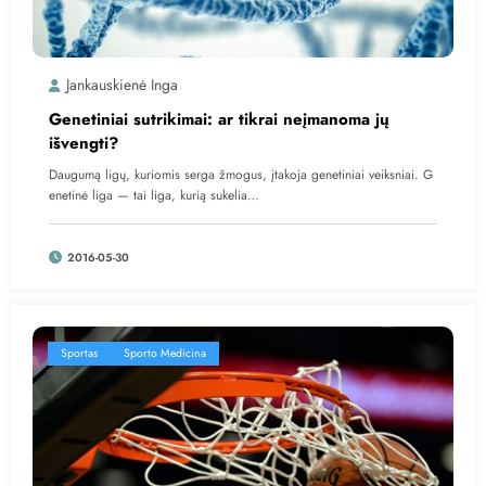
Jankauskienė Inga
Genetiniai sutrikimai: ar tikrai neįmanoma jų
išvengti?
Daugumą ligų, kuriomis serga žmogus, įtakoja genetiniai veiksniai. G
enetinė liga — tai liga, kurią sukelia…
2016-05-30
Sportas
Sporto Medicina