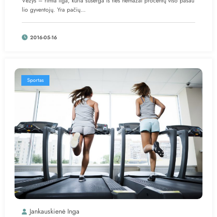
Vėžys – rimta liga, kuria suserga iš ties nemažai procentų viso pasau
lio gyventojų. Yra pačių…
2016-05-16
Sportas
Jankauskienė Inga