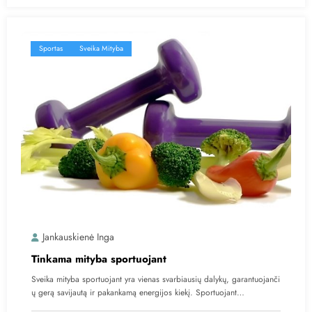
Sportas
Sveika Mityba
Jankauskienė Inga
Tinkama mityba sportuojant
Sveika mityba sportuojant yra vienas svarbiausių dalykų, garantuojanči
ų gerą savijautą ir pakankamą energijos kiekį. Sportuojant…