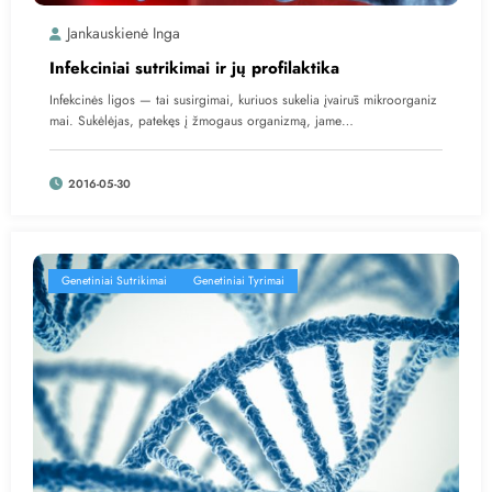
Jankauskienė Inga
Infekciniai sutrikimai ir jų profilaktika
Infekcinės ligos — tai susirgimai, kuriuos sukelia įvairūs mikroorganiz
mai. Sukėlėjas, patekęs į žmogaus organizmą, jame…
2016-05-30
Genetiniai Sutrikimai
Genetiniai Tyrimai