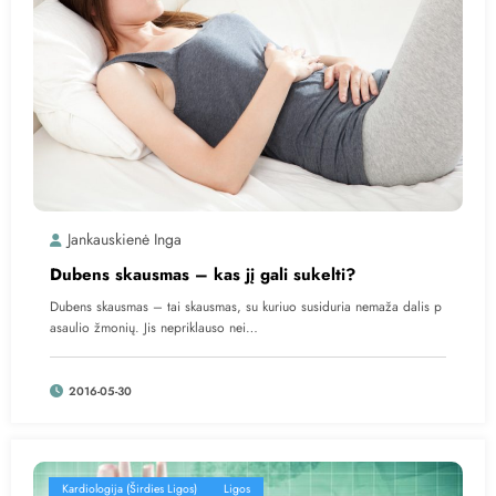
Jankauskienė Inga
Dubens skausmas – kas jį gali sukelti?
Dubens skausmas – tai skausmas, su kuriuo susiduria nemaža dalis p
asaulio žmonių. Jis nepriklauso nei…
2016-05-30
Kardiologija (Širdies Ligos)
Ligos