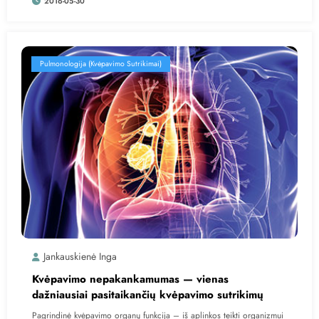
2016-05-30
Pulmonologija (kvėpavimo Sutrikimai)
Jankauskienė Inga
Kvėpavimo nepakankamumas — vienas
dažniausiai pasitaikančių kvėpavimo sutrikimų
Pagrindinė kvėpavimo organų funkcija – iš aplinkos teikti organizmui