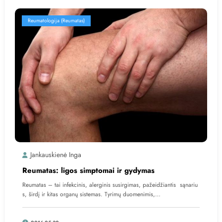
Reumatologija (reumatas)
Jankauskienė Inga
Reumatas: ligos simptomai ir gydymas
Reumatas – tai infekcinis, alerginis susirgimas, pažeidžiantis sąnariu
s, širdį ir kitas organų sistemas. Tyrimų duomenimis,…